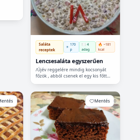
Saláta
170
🍽️ 4
🔥 ~181
p
adag
kcal
receptek
Lencsesaláta egyszerűen
/Újév reggelére mindig kocsonyát
főzök , abból csenek el egy kis főtt
füstölt húst, és azt teszem a
lencsesalátába./ 😉
Mentés
0
Mentés
0