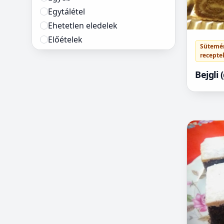
Egytálétel
Ehetetlen eledelek
Előételek
Sütemé
Főételek
recepte
Főzelék receptek
Bejgli 
Gombás receptek
nélküli
Hal receptek
Hírek
Húsétel receptek
Ital receptek
Köret receptek
Köretek
Leves receptek
Levesek
Lisztérzékenyeknek
Marha receptek