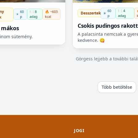
60
🍽️ 4
ny
60
🍽️ 8
🔥 ~603
Desszertek
p
adag
p
adag
kcal
k
Csokis pudingos rakott
 mákos
palacsinta
A palacsinta nemcsak a gyer
finom sütemény.
kedvence. 😋
Görgess lejjebb a további tal
Több betöltése
JOGI