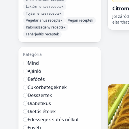
Laktózmentes receptek
Citrom
Tojásmentes receptek
egysze
Jól záró
Vegetáriánus receptek
Vegán receptek
eltartha
Kalóriaszegény receptek
sütemén
Fehérjedús receptek
Kategória
Mind
Ajánló
Befőzés
Cukorbetegeknek
Desszertek
Diabetikus
Diétás ételek
Édességek sütés nélkül
Egyéb