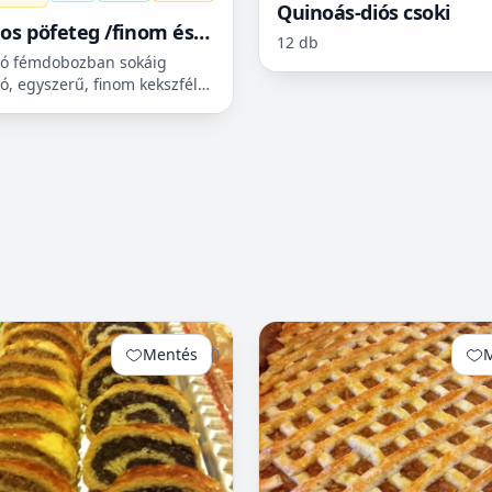
Quinoás-diós csoki
os pöfeteg /finom és
12 db
rű süti/
dó fémdobozban sokáig
tó, egyszerű, finom kekszféle
y.
Mentés
0