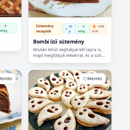
Sütemény
🍽️ 8
60
🍽️ 8
🔥 ~696
adag
p
adag
kcal
receptek
Bombi ízű sütemény
Miután kihűl vághatjuk két lapra is,
majd megtöltjük lekvárral, és a süti
tetejére olvasztott csokit öntünk.
Mentés
0
Mentés
0