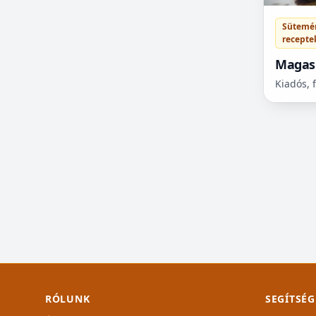
Pékáruk
Sütemé
Pogácsa receptek
recepte
Reggeli receptek
Magas
Saláta receptek
Kiadós, 
Saláták
Sertés receptek
Sütemény receptek
Szárnyas receptek
Szendvics receptek
Tejérzékenyeknek
Tenger gyümölcsei
Tészta receptek
Tészták
Torta receptek
Vad receptek
RÓLUNK
SEGÍTSÉG
Vega/Vegán