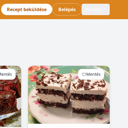
Recept beküldése
Belépés
Vendég
Mentés
0
Mentés
0