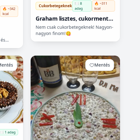
🍽️ 8
🔥 ~311
Cukorbetegeknek
adag
kcal
🔥 ~342
kcal
Graham lisztes, cukormentes
kakaós piskóta (tejszínhabbal
Nem csak cukorbetegeknek! Nagyon-
nagyon finom!😋
töltve)
 és
ariálható
l,
al...
Mentés
0
Mentés
0
🍽️ 1 adag