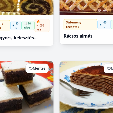
🔥
Sütemény
65
ny
80
🍽️ 10
~1055
p
receptek
p
adag
k
kcal
Rácsos almás
(gyors, kelesztés
)
Mentés
0