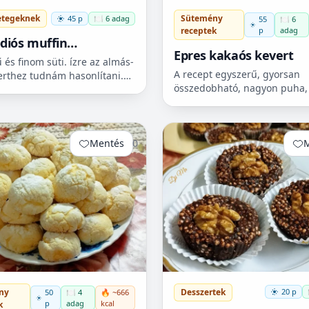
etegeknek
Sütemény
45 p
🍽️ 6 adag
55
🍽️ 6
p
adag
receptek
diós muffin
Epres kakaós kevert
betegeknek)
 és finom süti. ízre az almás-
A recept egyszerű, gyorsan
erthez tudnám hasonlítani.
összedobható, nagyon puha,
etesen nem csak
omlós süti. Ízlésünk szerint v
egek fogyaszthassák! 🧁
bármilyen gyümölccsel, dióva
mazsolával, sőt csokidarabokk
Mentés
0
ny
Desszertek
20 p
50
🍽️ 4
🔥 ~666
p
adag
kcal
k