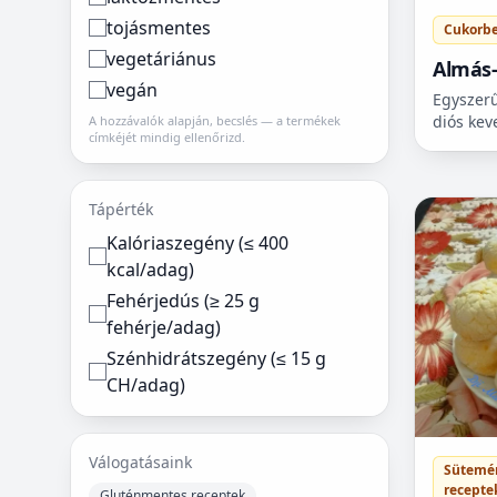
tojásmentes
Cukorb
vegetáriánus
Almás-
vegán
(cukor
Egyszerű
diós kev
A hozzávalók alapján, becslés — a termékek
címkéjét mindig ellenőrizd.
Termész
cukorbet
Tápérték
Kalóriaszegény (≤ 400
kcal/adag)
Fehérjedús (≥ 25 g
fehérje/adag)
Szénhidrátszegény (≤ 15 g
CH/adag)
Válogatásaink
Sütemé
recepte
Gluténmentes receptek