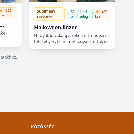
🔥 ~652
Sütemény
60
🍽️ 6
🔥 ~692
kcal
p
adag
kcal
receptek
Halloween linzer
ekek
Nagyobbacska gyerekeknek nagyon
tetszett, és örömmel fogyasztották is!
álatokhoz…
KÖZÖSSÉG