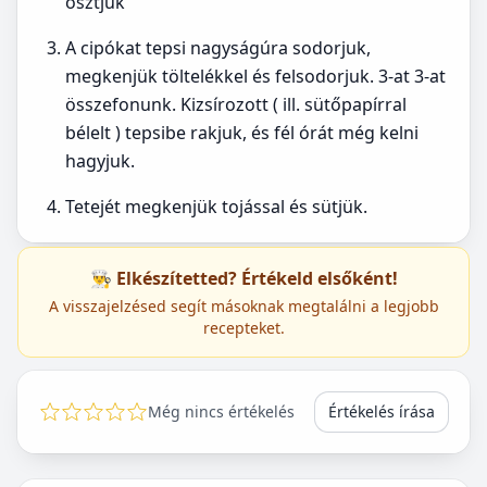
osztjuk
A cipókat tepsi nagyságúra sodorjuk,
megkenjük töltelékkel és felsodorjuk. 3-at 3-at
összefonunk. Kizsírozott ( ill. sütőpapírral
bélelt ) tepsibe rakjuk, és fél órát még kelni
hagyjuk.
Tetejét megkenjük tojással és sütjük.
👨‍🍳 Elkészítetted? Értékeld elsőként!
A visszajelzésed segít másoknak megtalálni a legjobb
recepteket.
Még nincs értékelés
Értékelés írása