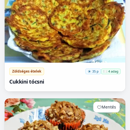
Zöldséges ételek
35 p
🍽️ 4 adag
Cukkini tócsni
Mentés
0