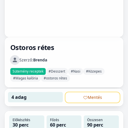
Ostoros rétes
Szerző:
Brenda
Sütemény receptek
#Desszert
#Nasi
#Közepes
#Magas kalória
#ostoros rétes
4 adag
Mentés
Előkészítés
Főzés
Összesen
30 perc
60 perc
90 perc