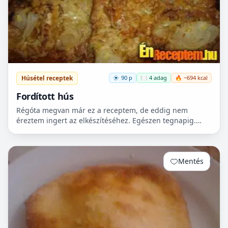
Húsétel receptek
90 p
🍽️ 4 adag
🔥 ~694 kcal
Fordított hús
Régóta megvan már ez a receptem, de eddig nem
éreztem ingert az elkészítéséhez. Egészen tegnapig.
Olyan gyakran hallom a munkatársaimtól, hogy milyen
finom…hát...
Mentés
0