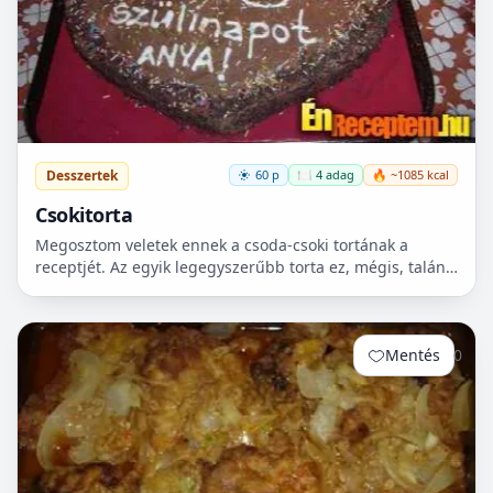
Desszertek
60 p
🍽️ 4 adag
🔥 ~1085 kcal
Csokitorta
Megosztom veletek ennek a csoda-csoki tortának a
receptjét. Az egyik legegyszerűbb torta ez, mégis, talán
a legfinomabb főzött csokikrém! A képen is látszik, cs...
Mentés
0