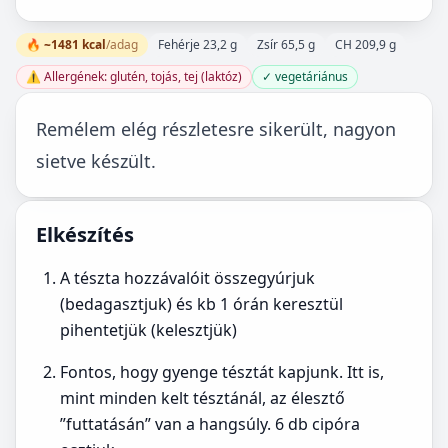
🔥 ~1481 kcal
/adag
Fehérje 23,2 g
Zsír 65,5 g
CH 209,9 g
⚠️ Allergének: glutén, tojás, tej (laktóz)
✓ vegetáriánus
Remélem elég részletesre sikerült, nagyon
sietve készült.
Elkészítés
A tészta hozzávalóit összegyúrjuk
(bedagasztjuk) és kb 1 órán keresztül
pihentetjük (kelesztjük)
Fontos, hogy gyenge tésztát kapjunk. Itt is,
mint minden kelt tésztánál, az élesztő
”futtatásán” van a hangsúly. 6 db cipóra