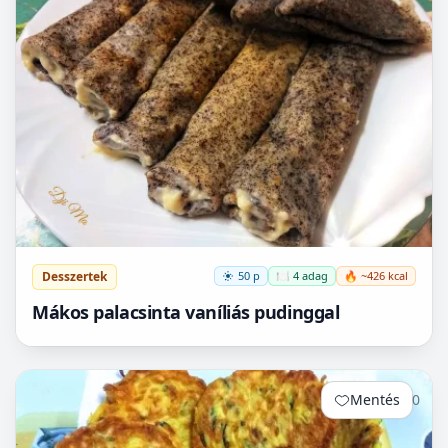
Desszertek
50 p
🍽️ 4 adag
🔥 ~426 kcal
Mákos palacsinta vaníliás pudinggal
Mentés
0