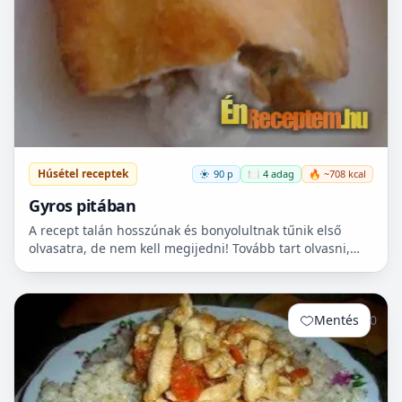
Húsétel receptek
90 p
🍽️ 4 adag
🔥 ~708 kcal
Gyros pitában
A recept talán hosszúnak és bonyolultnak tűnik első
olvasatra, de nem kell megijedni! Tovább tart olvasni,
mint elkészíteni! :)
Mentés
0