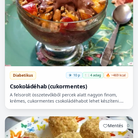
Diabetikus
10 p
🍽️ 4 adag
🔥 ~469 kcal
Csokoládéhab (cukormentes)
A felsorolt összetevőkből percek alatt nagyon finom,
krémes, cukormentes csokoládéhabot lehet készíteni.
Nem igényel főzést, és kiválóan alkalmas
pohárdesszertn...
Mentés
0