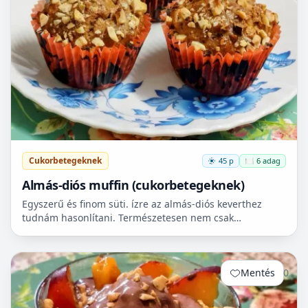
Cukorbetegeknek
45 p
🍽️ 6 adag
Almás-diós muffin (cukorbetegeknek)
Egyszerű és finom süti. ízre az almás-diós keverthez
tudnám hasonlítani. Természetesen nem csak
cukorbetegek fogyaszthassák! 🧁
Mentés
0