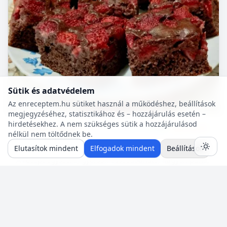
Sütik és adatvédelem
Az enreceptem.hu sütiket használ a működéshez, beállítások
megjegyzéséhez, statisztikához és – hozzájárulás esetén –
hirdetésekhez. A nem szükséges sütik a hozzájárulásod
Sütemény receptek
55 p
🍽️ 6 adag
🔥 ~342 kcal
nélkül nem töltődnek be.
Epres kakaós kevert
Elutasítok mindent
Elfogadok mindent
Beállítások
A recept egyszerű, gyorsan összedobható, nagyon puha,
és omlós süti. Ízlésünk szerint variálható bármilyen
gyümölccsel, dióval, mazsolával, sőt csokidarabokkal...
Neked is van egy jól bevált