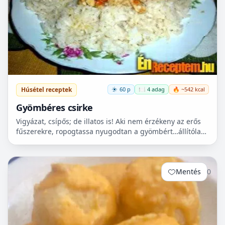
Húsétel receptek
60 p
🍽️ 4 adag
🔥 ~542 kcal
Gyömbéres csirke
Vigyázat, csípős; de illatos is! Aki nem érzékeny az erős
fűszerekre, ropogtassa nyugodtan a gyömbért…állítólag
bizonyos serkentő hatása is van. Nagyszerű vacso...
Mentés
0