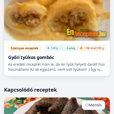
Szárnyas receptek
120 p
🍽️ 4 adag
🔥 ~186 kcal/100 g
Győri tyúkos gombóc
Az eredeti receptet írom le, de én tyúk helyett darált hús
használtam! Az ok egyszerű, nem volt tyúkom! :) Így is
nagyon finom volt!
Kapcsolódó receptek
Mentés
0