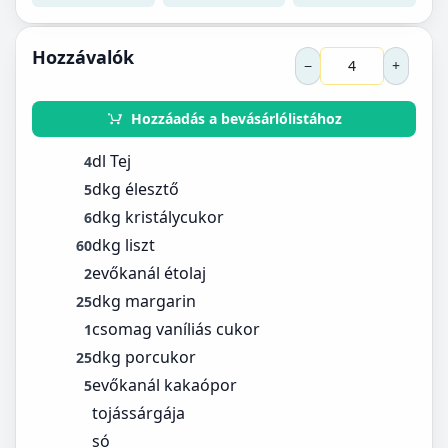
Hozzávalók
−
+
Hozzáadás a bevásárlólistához
dl Tej
4
dkg élesztő
5
dkg kristálycukor
6
dkg liszt
60
evőkanál étolaj
2
dkg margarin
25
csomag vaníliás cukor
1
dkg porcukor
25
evőkanál kakaópor
5
tojássárgája
só