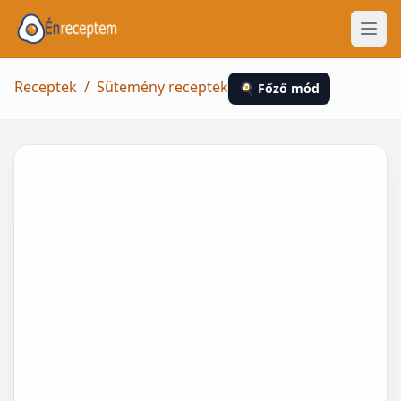
Receptek
/
Sütemény receptek
🍳 Főző mód