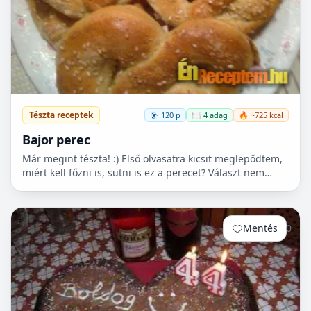
Tészta receptek
120 p
🍽️ 4 adag
🔥 ~725 kcal
Bajor perec
Már megint tészta! :) Első olvasatra kicsit meglepődtem,
miért kell főzni is, sütni is ez a perecet? Választ nem
kaptam, de nagyon finom lett! Próbáljátok ki!
Mentés
0