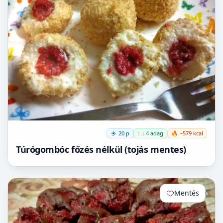
20 p
🍽️ 4 adag
🔥 ~579 kcal
Túrógombóc főzés nélkül (tojás mentes)
Mentés
0