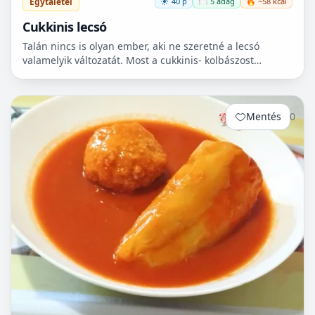
Egytálétel
40 p
🍽️ 5 adag
🔥 ~58 kcal
Cukkinis lecsó
Talán nincs is olyan ember, aki ne szeretné a lecsó
valamelyik változatát. Most a cukkinis- kolbászost
készítettem el, ami nagyon finom lett!😋
Mentés
0