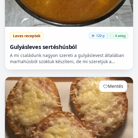
Leves receptek
120 p
🍽️ 4 adag
Gulyásleves sertéshúsból
A mi családunk nagyon szereti a gulyáslevest általában
marhahúsból szoktuk készíteni, de mi szeretjük a
sertéshúst. Leginkább lapockát szoktunk vásárolni,
mert...
Mentés
1