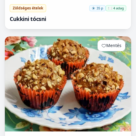
Zöldséges ételek
35 p
🍽️ 4 adag
Cukkini tócsni
Mentés
0