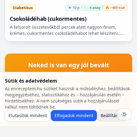
Diabetikus
10 p
🍽️ 4 adag
🔥 ~469 kcal
Csokoládéhab (cukormentes)
A felsorolt összetevőkből percek alatt nagyon finom,
krémes, cukormentes csokoládéhabot lehet készíteni.
Nem igényel főzést, és kiválóan alkalmas
pohárdesszertn...
Neked is van egy jól bevált
recepted?
Sütik és adatvédelem
Oszd meg a közösséggel! Pár perc az egész:
Az enreceptem.hu sütiket használ a működéshez, beállítások
hozzávalók, lépések, egy fotó — mi pedig saját
megjegyzéséhez, statisztikához és – hozzájárulás esetén –
szerzői oldalt adunk a receptjeidhez.
hirdetésekhez. A nem szükséges sütik a hozzájárulásod
nélkül nem töltődnek be.
🍳 Recept beküldése
Elutasítok mindent
Elfogadok mindent
Beállítások