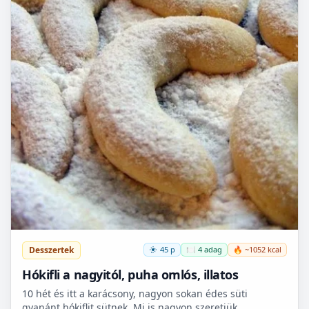
Desszertek
45 p
🍽️ 4 adag
🔥 ~1052 kcal
Hókifli a nagyitól, puha omlós, illatos
10 hét és itt a karácsony, nagyon sokan édes süti
gyanánt hókiflit sütnek. Mi is nagyon szeretjük.