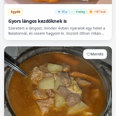
Egyéb
55 p
🍽️ 4 adag
🔥 ~187 kcal
Gyors lángos kezdőknek is
Szeretem a lángost, minden évben nyaralok egy hetet a
Balatonnál, és sosem hagyom ki. Viszont itthon ritkán
van lehetőségem készíteni, mert hoszadalmas, keleszt...
Mentés
0