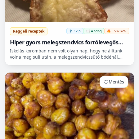
Reggeli receptek
12 p
🍽️ 4 adag
🔥 ~587 kcal
Hiper gyors melegszendvics forrólevegős
sütőbe
Iskolás koromban nem volt olyan nap, hogy ne álltunk
volna meg suli után, a melegszendvicssütő bódénál.
Imádtuk azt az ízt amit csak ott, és sehol máshol nem
le...
Mentés
0