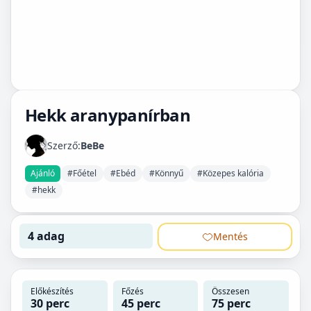
Hekk aranypanírban
Szerző:
BeBe
Ajánló
#Főétel
#Ebéd
#Könnyű
#Közepes kalória
#hekk
4 adag
Mentés
Előkészítés
Főzés
Összesen
30 perc
45 perc
75 perc