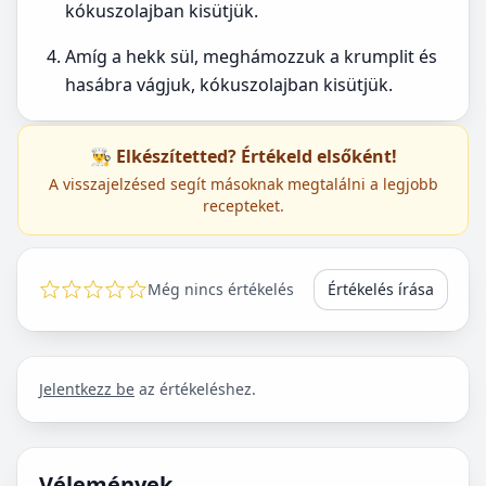
kókuszolajban kisütjük.
Amíg a hekk sül, meghámozzuk a krumplit és
hasábra vágjuk, kókuszolajban kisütjük.
👨‍🍳 Elkészítetted? Értékeld elsőként!
A visszajelzésed segít másoknak megtalálni a legjobb
recepteket.
Még nincs értékelés
Értékelés írása
Jelentkezz be
az értékeléshez.
Vélemények