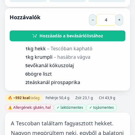
Hozzávalók
−
+
Hozzáadás a bevásárlólistához
kg hekk
– Tescóban kapható
1
kg krumpli
– hasábra vágva
1
evőkanál kókuszolaj
5
bögre liszt
0
teáskanál pirospaprika
2
🔥 ~592 kcal
/adag
Fehérje 50,4 g
Zsír 23,1 g
CH 43,9 g
⚠️ Allergének: glutén, hal
✓ laktózmentes
✓ tojásmentes
A Tescoban találtam fagyasztott hekket.
Nagyon megörültem neki, egyből a balatoni