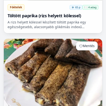
Főételek
65 p
🍽️ 4 adag
Töltött paprika (rizs helyett kölessel)
A rizs helyett kölessel készített töltött paprika egy
egészségesebb, alacsonyabb glikémiás indexű
reformváltozat. Ha glutén mentesen és még
egészségesebben szer...
Mentés
0