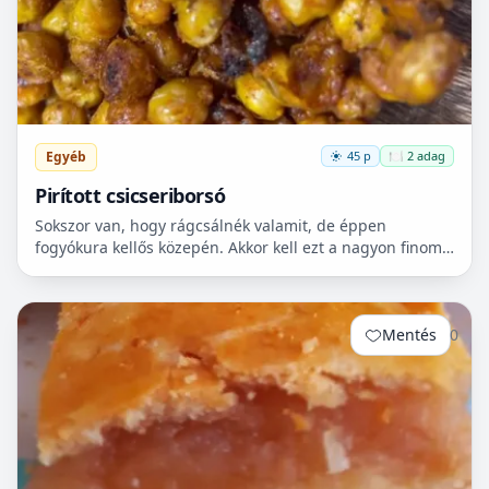
Egyéb
45 p
🍽️ 2 adag
Pirított csicseriborsó
Sokszor van, hogy rágcsálnék valamit, de éppen
fogyókura kellős közepén. Akkor kell ezt a nagyon finom
csicseriborsó rágcsálnivalót megcsinálni. Nem kell
hozzá...
Mentés
0