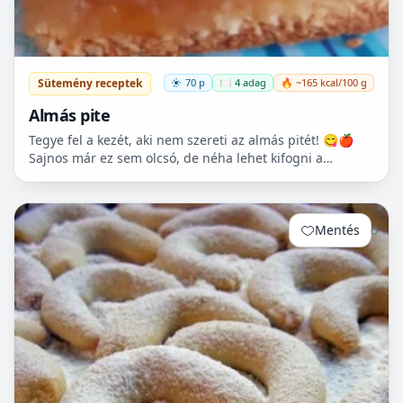
Sütemény receptek
70 p
🍽️ 4 adag
🔥 ~165 kcal/100 g
Almás pite
Tegye fel a kezét, aki nem szereti az almás pitét! 😋🍎
Sajnos már ez sem olcsó, de néha lehet kifogni a
Tescoban 500.- Ft körüli almát.
Mentés
0