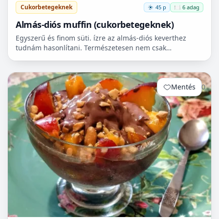
Cukorbetegeknek
45 p
🍽️ 6 adag
Almás-diós muffin (cukorbetegeknek)
Egyszerű és finom süti. ízre az almás-diós keverthez
tudnám hasonlítani. Természetesen nem csak
cukorbetegek fogyaszthassák! 🧁
Mentés
0