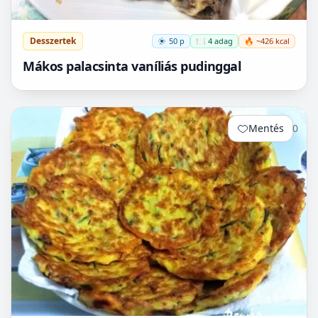
Desszertek
50 p
🍽️ 4 adag
🔥 ~426 kcal
Mákos palacsinta vaníliás pudinggal
Mentés
0