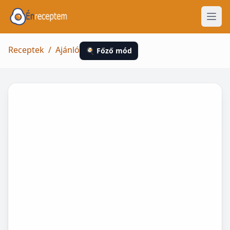
Receptek
/
Ajánló
🍳 Főző mód