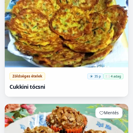
Zöldséges ételek
35 p
🍽️ 4 adag
Cukkini tócsni
Mentés
0