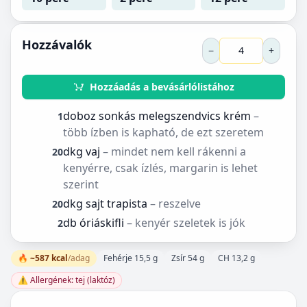
Hozzávalók
−
+
Hozzáadás a bevásárlólistához
doboz sonkás melegszendvics krém
–
1
több ízben is kapható, de ezt szeretem
dkg vaj
– mindet nem kell rákenni a
20
kenyérre, csak ízlés, margarin is lehet
szerint
dkg sajt trapista
– reszelve
20
db óriáskifli
– kenyér szeletek is jók
2
🔥 ~587 kcal
/adag
Fehérje 15,5 g
Zsír 54 g
CH 13,2 g
⚠️ Allergének: tej (laktóz)