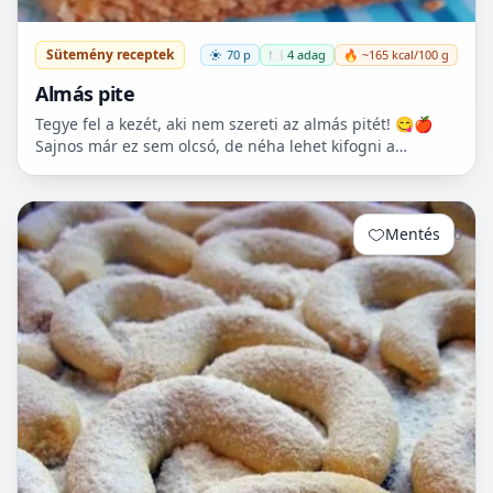
Sütemény receptek
70 p
🍽️ 4 adag
🔥 ~165 kcal/100 g
Almás pite
Tegye fel a kezét, aki nem szereti az almás pitét! 😋🍎
Sajnos már ez sem olcsó, de néha lehet kifogni a
Tescoban 500.- Ft körüli almát.
Mentés
0