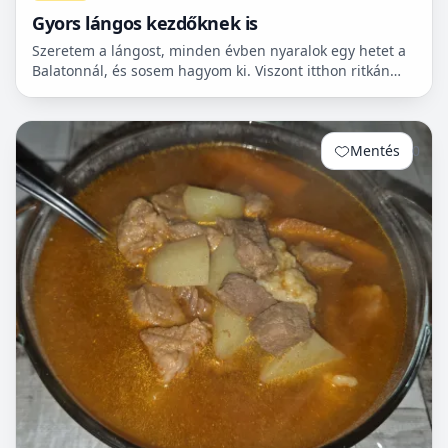
Gyors lángos kezdőknek is
Szeretem a lángost, minden évben nyaralok egy hetet a
Balatonnál, és sosem hagyom ki. Viszont itthon ritkán
van lehetőségem készíteni, mert hoszadalmas, keleszt...
Mentés
0