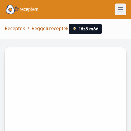
Receptek
/
Reggeli receptek
🍳 Főző mód