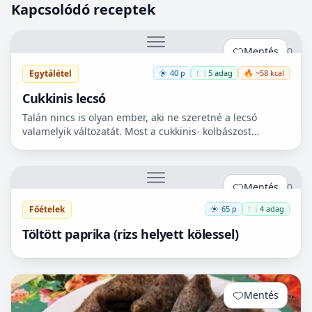
Kapcsolódó receptek
Mentés
0
Egytálétel
40 p
🍽️ 5 adag
🔥 ~58 kcal
Cukkinis lecsó
Talán nincs is olyan ember, aki ne szeretné a lecsó
valamelyik változatát. Most a cukkinis- kolbászost
készítettem el, ami nagyon finom lett!😋
Mentés
0
Főételek
65 p
🍽️ 4 adag
Töltött paprika (rizs helyett kölessel)
Mentés
0