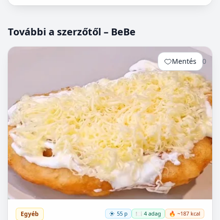
További a szerzőtől – BeBe
Mentés
0
Egyéb
55 p
🍽️ 4 adag
🔥 ~187 kcal