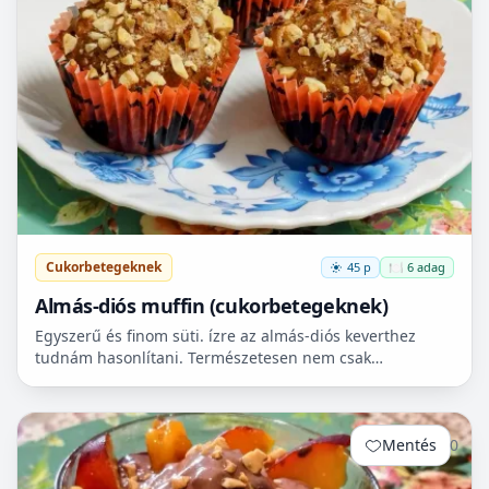
Cukorbetegeknek
45 p
🍽️ 6 adag
Almás-diós muffin (cukorbetegeknek)
Egyszerű és finom süti. ízre az almás-diós keverthez
tudnám hasonlítani. Természetesen nem csak
cukorbetegek fogyaszthassák! 🧁
Mentés
0