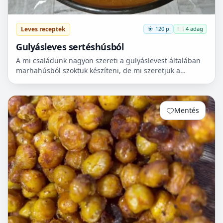
Leves receptek
120 p
🍽️ 4 adag
Gulyásleves sertéshúsból
A mi családunk nagyon szereti a gulyáslevest általában
marhahúsból szoktuk készíteni, de mi szeretjük a
sertéshúst. Leginkább lapockát szoktunk vásárolni,
mert...
Mentés
0