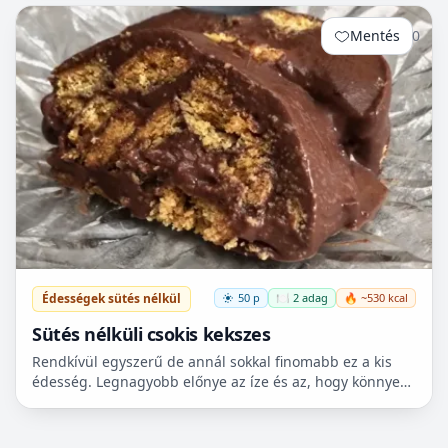
Mentés
0
Édességek sütés nélkül
50 p
🍽️ 2 adag
🔥 ~530 kcal
Sütés nélküli csokis kekszes
Rendkívül egyszerű de annál sokkal finomabb ez a kis
édesség. Legnagyobb előnye az íze és az, hogy könnyen
elkészíthető. nem kell sütni, csak a krémet felfőzni,...