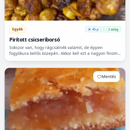
Egyéb
45 p
🍽️ 2 adag
Pirított csicseriborsó
Sokszor van, hogy rágcsálnék valamit, de éppen
fogyókura kellős közepén. Akkor kell ezt a nagyon finom
csicseriborsó rágcsálnivalót megcsinálni. Nem kell
hozzá...
Mentés
0