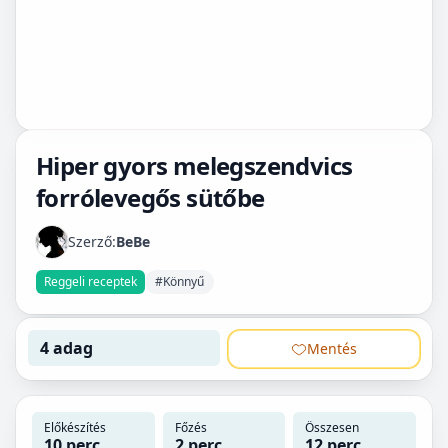
Hiper gyors melegszendvics
forrólevegős sütőbe
Szerző:
BeBe
Reggeli receptek
#Könnyű
4 adag
Mentés
Előkészítés
Főzés
Összesen
10 perc
2 perc
12 perc