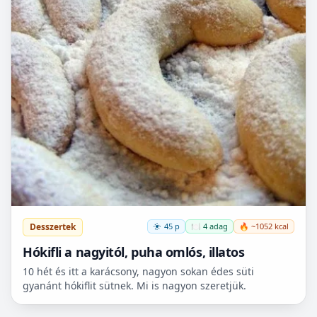
Desszertek
45 p
🍽️ 4 adag
🔥 ~1052 kcal
Hókifli a nagyitól, puha omlós, illatos
10 hét és itt a karácsony, nagyon sokan édes süti
gyanánt hókiflit sütnek. Mi is nagyon szeretjük.