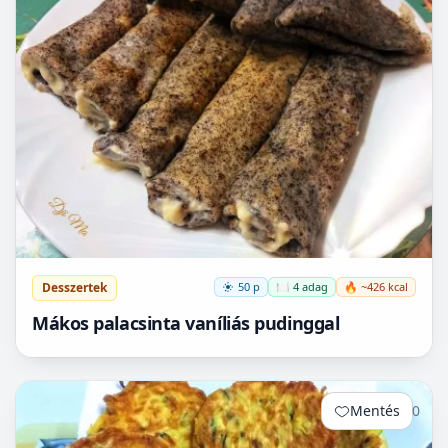
Desszertek
50 p
🍽️ 4 adag
🔥 ~426 kcal
Mákos palacsinta vaníliás pudinggal
Mentés
0