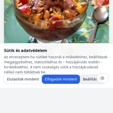
Sütik és adatvédelem
Az enreceptem.hu sütiket használ a működéshez, beállítások
megjegyzéséhez, statisztikához és – hozzájárulás esetén –
Diabetikus
10 p
🍽️ 4 adag
🔥 ~469 kcal
hirdetésekhez. A nem szükséges sütik a hozzájárulásod
nélkül nem töltődnek be.
Csokoládéhab (cukormentes)
Elutasítok mindent
Elfogadok mindent
Beállítások
A felsorolt összetevőkből percek alatt nagyon finom,
krémes, cukormentes csokoládéhabot lehet készíteni.
Nem igényel főzést, és kiválóan alkalmas
pohárdesszertn...
Neked is van egy jól bevált