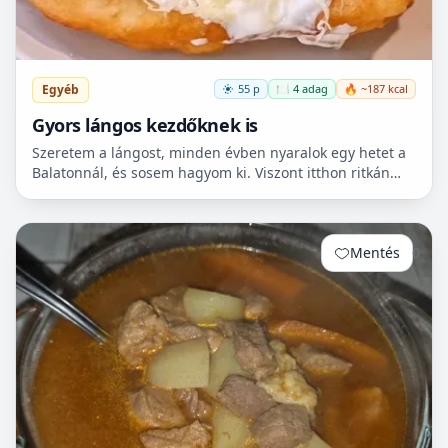
Egyéb
55 p
🍽️ 4 adag
🔥 ~187 kcal
Gyors lángos kezdőknek is
Szeretem a lángost, minden évben nyaralok egy hetet a
Balatonnál, és sosem hagyom ki. Viszont itthon ritkán
van lehetőségem készíteni, mert hoszadalmas, keleszt...
Mentés
0