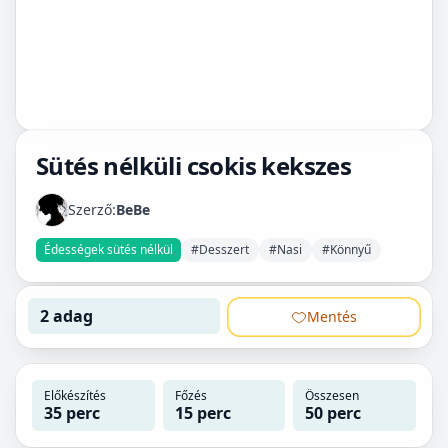
Sütés nélküli csokis kekszes
Szerző:
BeBe
Édességek sütés nélkül
#Desszert
#Nasi
#Könnyű
2 adag
Mentés
Előkészítés
Főzés
Összesen
35 perc
15 perc
50 perc