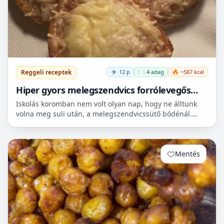
Reggeli receptek
12 p
🍽️ 4 adag
🔥 ~587 kcal
Hiper gyors melegszendvics forrólevegős
sütőbe
Iskolás koromban nem volt olyan nap, hogy ne álltunk
volna meg suli után, a melegszendvicssütő bódénál.
Imádtuk azt az ízt amit csak ott, és sehol máshol nem
le...
Mentés
0