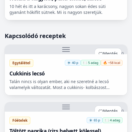
10 hét és itt a karácsony, nagyon sokan édes süti
gyanánt hókiflit sütnek. Mi is nagyon szeretjük.
Kapcsolódó receptek
Mentés
0
Egytálétel
40 p
🍽️ 5 adag
🔥 ~58 kcal
Cukkinis lecsó
Talán nincs is olyan ember, aki ne szeretné a lecsó
valamelyik változatát. Most a cukkinis- kolbászost
készítettem el, ami nagyon finom lett!😋
Mentés
0
Főételek
65 p
🍽️ 4 adag
Töltött paprika (rizs helyett kölessel)