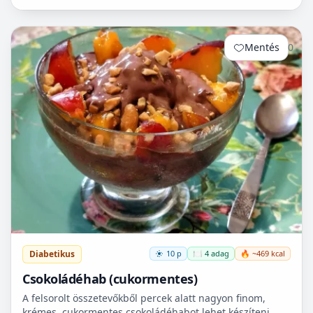
cukorbetegek fogyaszthassák! 🧁
Mentés
0
Diabetikus
10 p
🍽️ 4 adag
🔥 ~469 kcal
Csokoládéhab (cukormentes)
A felsorolt összetevőkből percek alatt nagyon finom,
krémes, cukormentes csokoládéhabot lehet készíteni.