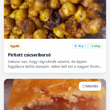
Egyéb
45 p
🍽️ 2 adag
Pirított csicseriborsó
Sokszor van, hogy rágcsálnék valamit, de éppen
fogyókura kellős közepén. Akkor kell ezt a nagyon finom
csicseriborsó rágcsálnivalót megcsinálni. Nem kell
hozzá...
Mentés
0