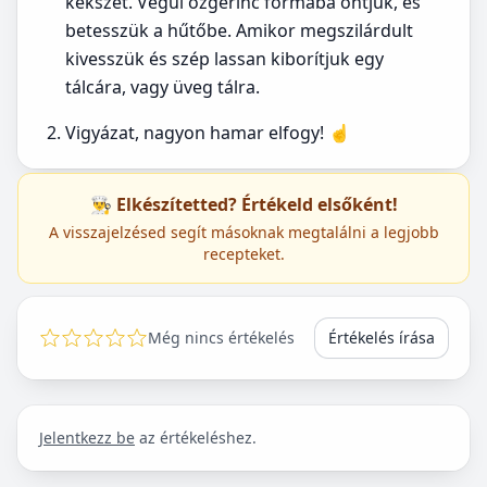
kekszet. Végül özgerinc formába öntjük, és
betesszük a hűtőbe. Amikor megszilárdult
kivesszük és szép lassan kiborítjuk egy
tálcára, vagy üveg tálra.
Vigyázat, nagyon hamar elfogy! ☝️
👨‍🍳 Elkészítetted? Értékeld elsőként!
A visszajelzésed segít másoknak megtalálni a legjobb
recepteket.
Még nincs értékelés
Értékelés írása
Jelentkezz be
az értékeléshez.