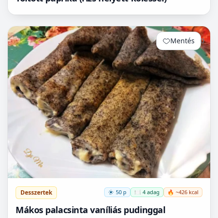
Mentés
0
Desszertek
50 p
🍽️ 4 adag
🔥 ~426 kcal
Mákos palacsinta vaníliás pudinggal