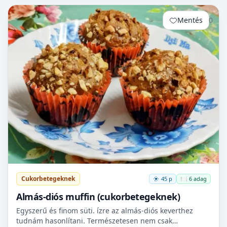
Mentés
0
Cukorbetegeknek
45 p
🍽️ 6 adag
Almás-diós muffin (cukorbetegeknek)
Egyszerű és finom süti. ízre az almás-diós keverthez
tudnám hasonlítani. Természetesen nem csak