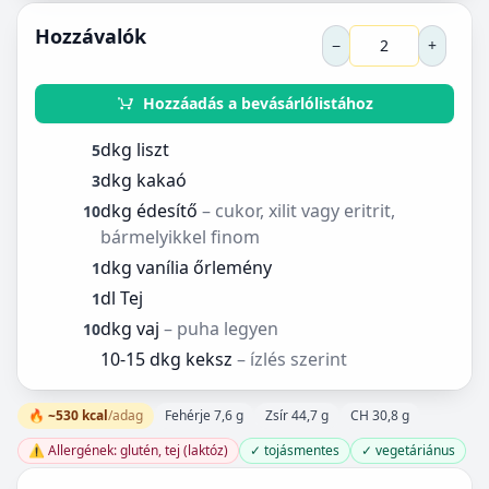
Hozzávalók
−
+
Hozzáadás a bevásárlólistához
dkg liszt
5
dkg kakaó
3
dkg édesítő
– cukor, xilit vagy eritrit,
10
bármelyikkel finom
dkg vanília őrlemény
1
dl Tej
1
dkg vaj
– puha legyen
10
10-15 dkg keksz
– ízlés szerint
🔥 ~530 kcal
/adag
Fehérje 7,6 g
Zsír 44,7 g
CH 30,8 g
⚠️ Allergének: glutén, tej (laktóz)
✓ tojásmentes
✓ vegetáriánus