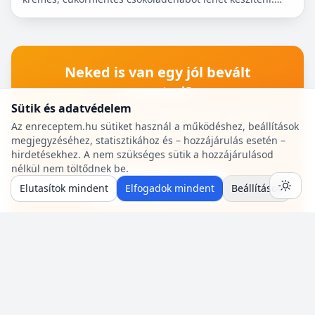
Nem igényel főzést, és kiválóan alkalmas
pohárdesszertn...
Neked is van egy jól bevált
recepted?
Sütik és adatvédelem
Oszd meg a közösséggel! Pár perc az egész:
Az enreceptem.hu sütiket használ a működéshez, beállítások
hozzávalók, lépések, egy fotó — mi pedig saját
megjegyzéséhez, statisztikához és – hozzájárulás esetén –
szerzői oldalt adunk a receptjeidhez.
hirdetésekhez. A nem szükséges sütik a hozzájárulásod
nélkül nem töltődnek be.
🍳 Recept beküldése
Elutasítok mindent
Elfogadok mindent
Beállítások
RÓLUNK
SEGÍTSÉG