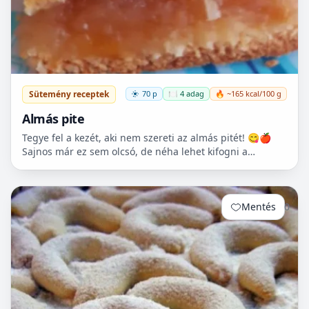
Sütemény receptek
70 p
🍽️ 4 adag
🔥 ~165 kcal/100 g
Almás pite
Tegye fel a kezét, aki nem szereti az almás pitét! 😋🍎
Sajnos már ez sem olcsó, de néha lehet kifogni a
Tescoban 500.- Ft körüli almát.
Mentés
0