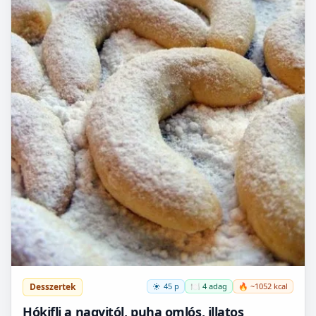
Desszertek
45 p
🍽️ 4 adag
🔥 ~1052 kcal
Hókifli a nagyitól, puha omlós, illatos