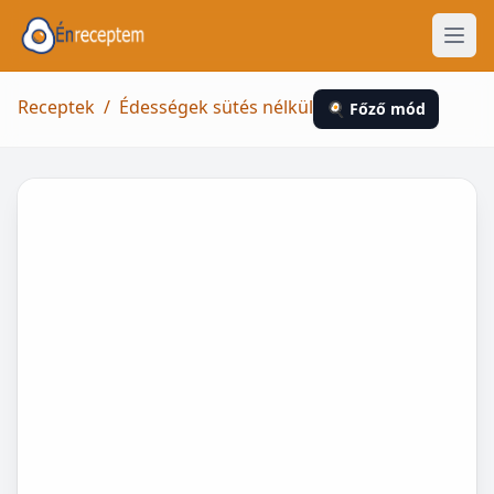
Receptek
/
Édességek sütés nélkül
🍳 Főző mód