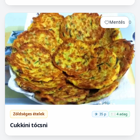
Mentés
0
Zöldséges ételek
35 p
🍽️ 4 adag
Cukkini tócsni