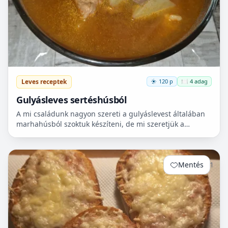
Leves receptek
120 p
🍽️ 4 adag
Gulyásleves sertéshúsból
A mi családunk nagyon szereti a gulyáslevest általában
marhahúsból szoktuk készíteni, de mi szeretjük a
sertéshúst. Leginkább lapockát szoktunk vásárolni,
mert...
Mentés
1