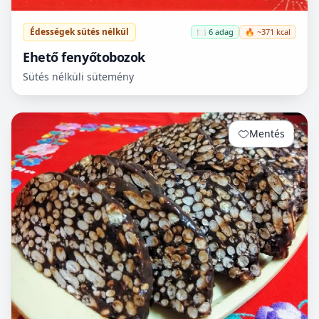
Édességek sütés nélkül
🍽️ 6 adag
🔥 ~371 kcal
Ehető fenyőtobozok
Sütés nélküli sütemény
Mentés
0