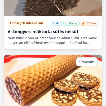
Édességek sütés nélkül
40 p
🍽️ 8 adag
🔥 ~629 kcal
Villámgyors máktorta sütés nélkül
Nem mindig van az embernek nekiállni sütni. Erre valók
a gyorsan elkészíthető nyalánkságok. Ráadásul ha
vendégek jönnek váratlanul, nagyon hamar előállhatunk
a...
Mentés
0