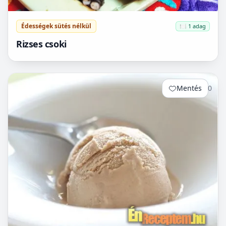
Édességek sütés nélkül
🍽️ 1 adag
Rizses csoki
Mentés
0