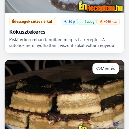
Édességek sütés nélkül
30 p
🍽️ 4 adag
🔥 ~969 kcal
Kókusztekercs
Kislány koromban tanultam meg ezt a receptet. A
sütőhöz nem nyúlhattam, viszont sokat voltam egyedül
és mi sem volt egyszerűbb mint összegyúrni valami
fincsit a...
Mentés
0