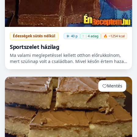
Édességek sütés nélkül
40 p
🍽️ 4 adag
🔥 ~1254 kcal
Sportszelet házilag
Ma valami meglepetéssel kellett otthon előrukkolnom,
mert szülinap volt a családban. Mivel későn értem haza
a munkából, olyat kellett kitalálnom, amit nem igény...
Mentés
0