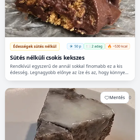
Édességek sütés nélkül
50 p
🍽️ 2 adag
🔥 ~530 kcal
Sütés nélküli csokis kekszes
Rendkívül egyszerű de annál sokkal finomabb ez a kis
édesség. Legnagyobb előnye az íze és az, hogy könnyen
elkészíthető. nem kell sütni, csak a krémet felfőzni,...
Mentés
0