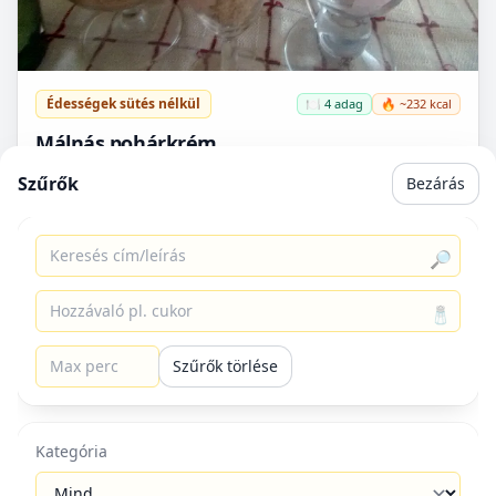
Édességek sütés nélkül
🍽️ 4 adag
🔥 ~232 kcal
Málnás pohárkrém
Mivel málna szezon van egy kis hűsítő málnás
Szűrők
Bezárás
pohárkrémet osztok meg.
🔎
🧂
RÓLUNK
SEGÍTSÉG
Szűrők törlése
Énreceptem Legfinomabb
GYIK
receptek – közösségi
Kapcsolat
receptmegosztó, meleg és
Kategória
Szerzőknek
modern köntösben.