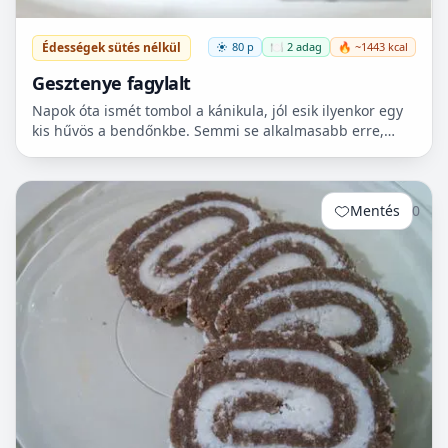
Édességek sütés nélkül
80 p
🍽️ 2 adag
🔥 ~1443 kcal
Gesztenye fagylalt
Napok óta ismét tombol a kánikula, jól esik ilyenkor egy
kis hűvös a bendőnkbe. Semmi se alkalmasabb erre,
mint egy kis házilag készített fagyi. Persze megvehet...
Mentés
0