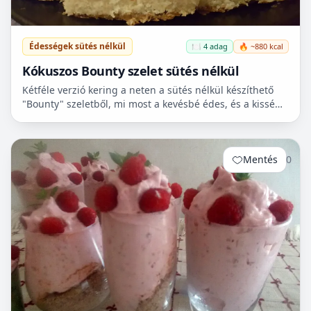
Édességek sütés nélkül
🍽️ 4 adag
🔥 ~880 kcal
Kókuszos Bounty szelet sütés nélkül
Kétféle verzió kering a neten a sütés nélkül készíthető
"Bounty" szeletből, mi most a kevésbé édes, és a kissé
bonyolultabbat próbáltuk ki. Legközelebb, majd a...
Mentés
0