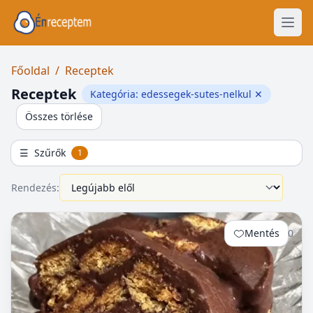
Főoldal
/
Receptek
Receptek
Kategória: edessegek-sutes-nelkul
✕
Összes törlése
☰
Szűrők
1
Rendezés:
Mentés
0