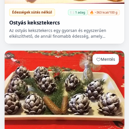
Édességek sütés nélkül
🍽️ 1 adag
🔥 ~363 kcal/100 g
Ostyás keksztekercs
Az ostyás keksztekercs egy gyorsan és egyszerűen
elkészíthető, de annál finomabb édesség, amely
tökéletes választás lehet, ha valami különlegesre vágysz.
A rec...
Mentés
0