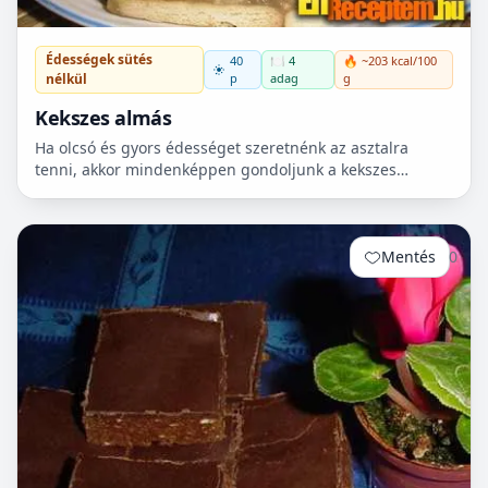
Édességek sütés
40
🍽️ 4
🔥 ~203 kcal/100
p
adag
g
nélkül
Kekszes almás
Ha olcsó és gyors édességet szeretnénk az asztalra
tenni, akkor mindenképpen gondoljunk a kekszes
almásra. Sütés nélkül kevés idő és energia ráfordítással
igazá...
Mentés
0