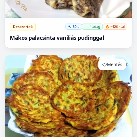
Desszertek
50 p
🍽️ 4 adag
🔥 ~426 kcal
Mákos palacsinta vaníliás pudinggal
Mentés
0