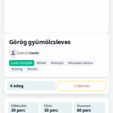
Görög gyümölcsleves
Szerző:
Gaalo
Leves receptek
#Ebéd
#Könnyű
#Közepes kalória
#Görög
#Leves
4 adag
Mentés
Előkészítés
Főzés
Összesen
30 perc
30 perc
60 perc