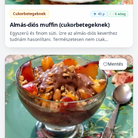
Cukorbetegeknek
45 p
🍽️ 6 adag
Almás-diós muffin (cukorbetegeknek)
Egyszerű és finom süti. ízre az almás-diós keverthez
tudnám hasonlítani. Természetesen nem csak
cukorbetegek fogyaszthassák! 🧁
Mentés
0