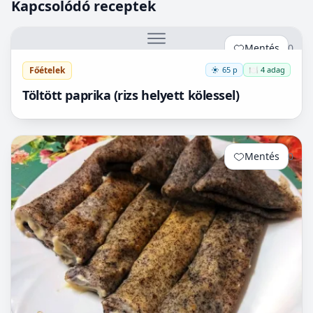
Kapcsolódó receptek
Mentés
0
Főételek
65 p
🍽️ 4 adag
Töltött paprika (rizs helyett kölessel)
Mentés
0