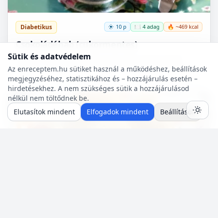
Diabetikus
10 p
🍽️ 4 adag
🔥 ~469 kcal
Csokoládéhab (cukormentes)
Sütik és adatvédelem
A felsorolt összetevőkből percek alatt nagyon finom,
krémes, cukormentes csokoládéhabot lehet készíteni.
Az enreceptem.hu sütiket használ a működéshez, beállítások
Nem igényel főzést, és kiválóan alkalmas
megjegyzéséhez, statisztikához és – hozzájárulás esetén –
pohárdesszertn...
hirdetésekhez. A nem szükséges sütik a hozzájárulásod
nélkül nem töltődnek be.
Mentés
0
Elutasítok mindent
Elfogadok mindent
Beállítások