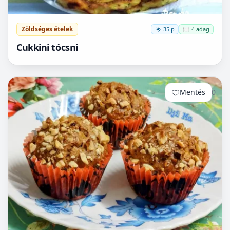
Zöldséges ételek
35 p
🍽️ 4 adag
Cukkini tócsni
Mentés
0