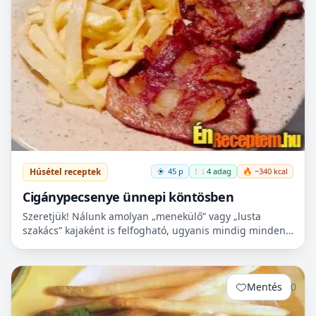
Húsétel receptek
45 p
🍽️ 4 adag
🔥 ~340 kcal
Cigánypecsenye ünnepi köntösben
Szeretjük! Nálunk amolyan „menekülő” vagy „lusta
szakács” kajaként is felfogható, ugyanis mindig minden
körülmények között szívesen fogyasztjuk, „menekülő” ha
m...
Mentés
0