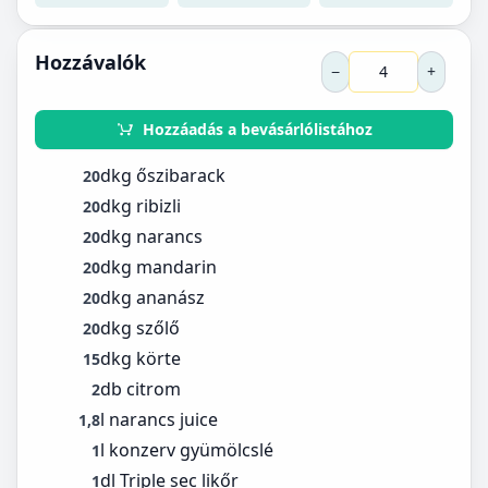
Hozzávalók
−
+
Hozzáadás a bevásárlólistához
dkg őszibarack
20
dkg ribizli
20
dkg narancs
20
dkg mandarin
20
dkg ananász
20
dkg szőlő
20
dkg körte
15
db citrom
2
l narancs juice
1,8
l konzerv gyümölcslé
1
dl Triple sec likőr
1