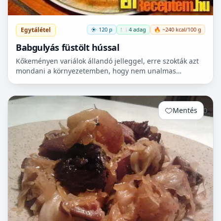
Egytálétel
120 p
🍽️ 4 adag
🔥 ~240 kcal/100 g
Babgulyás füstölt hússal
Kőkeményen variálok állandó jelleggel, erre szokták azt
mondani a környezetemben, hogy nem unalmas
mellettem az élet…, de legalább kiszámítható. Jelen
esetben k...
Mentés
0