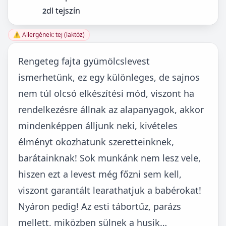
dl tejszín
2
⚠️ Allergének: tej (laktóz)
Rengeteg fajta gyümölcslevest
ismerhetünk, ez egy különleges, de sajnos
nem túl olcsó elkészítési mód, viszont ha
rendelkezésre állnak az alapanyagok, akkor
mindenképpen álljunk neki, kivételes
élményt okozhatunk szeretteinknek,
barátainknak! Sok munkánk nem lesz vele,
hiszen ezt a levest még főzni sem kell,
viszont garantált learathatjuk a babérokat!
Nyáron pedig! Az esti tábortűz, parázs
mellett, miközben sülnek a husik…