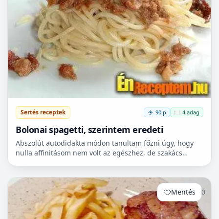
Sertés receptek
90 p
🍽️ 4 adag
Bolonai spagetti, szerintem eredeti
Abszolút autodidakta módon tanultam főzni úgy, hogy
nulla affinitásom nem volt az egészhez, de szakács
barátom elbeszélései és az ő karácsonyi ajándéka(a
tankön...
Mentés
0