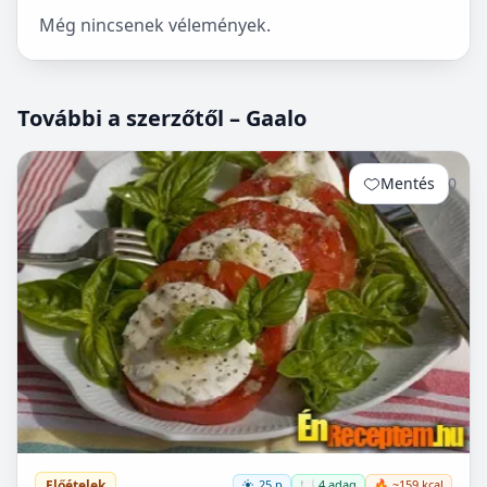
Még nincsenek vélemények.
További a szerzőtől – Gaalo
Mentés
0
Előételek
25 p
🍽️ 4 adag
🔥 ~159 kcal