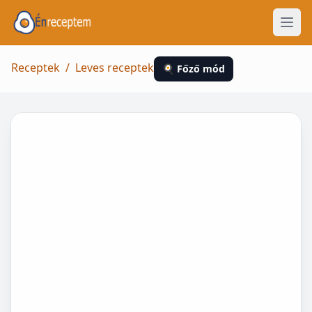
Receptek
/
Leves receptek
🍳 Főző mód