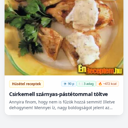
Húsétel receptek
90 p
🍽️ 3 adag
🔥 ~472 kcal
Csirkemell szárnyas-pástétommal töltve
Annyira finom, hogy nem is fűzök hozzá semmit! Illetve
dehogynem! Mennyei íz, nagy boldogságot jelent az
ízlelőbimbóimnak, hogy ráakadtam erre az igazán
különle...