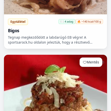
Egytálétel
🍽️ 4 adag
🔥 ~140 kcal/100 g
Bigos
Tegnap megkezdődött a labdarúgó EB végre! A
sportsarock.hu oldalon jeleztük, hogy a résztvevő
csapatok bemutatása mellett egy-egy nemzeti ételüket is
megpróbálj...
Mentés
0