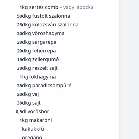
kg sertés comb
– vagy lapocka
1
dkg füstölt szalonna
50
dkg kolozsvári szalonna
25
dkg vöröshagyma
20
dkg sárgarépa
20
dkg fehérrépa
20
dkg zellergumó
15
dkg reszelt sajt
30
fej fokhagyma
1
dkg paradicsompüré
25
dkg vaj
20
dkg sajt
30
dl vörösbor
0,5
kg makaróni
1
kakukkfű
oregánó