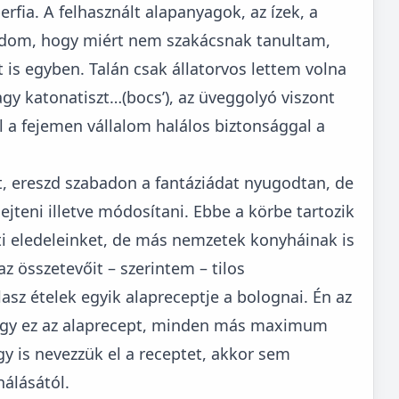
fia. A felhasznált alapanyagok, az ízek, a
tudom, hogy miért nem szakácsnak tanultam,
 is egyben. Talán csak állatorvos lettem volna
agy katonatiszt…(bocs’), az üveggolyó viszont
a fejemen vállalom halálos biztonsággal a
t, ereszd szabadon a fantáziádat nyugodtan, de
ejteni illetve módosítani. Ebbe a körbe tartozik
i eledeleinket, de más nemzetek konyháinak is
az összetevőit – szerintem – tilos
lasz ételek egyik alapreceptje a bolognai. Én az
 hogy ez az alaprecept, minden más maximum
y is nevezzük el a receptet, akkor sem
nálásától.