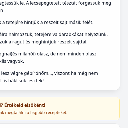
epegtessük le. A lecsepegtetett tésztát forgassuk meg
an
a tetejére hintjük a reszelt sajt másik felét.
tálra halmozzuk, tetejére vajdarabkákat helyezünk.
k a ragut és meghintjük reszelt sajttal.
ognai(és milánói) olasz, de nem minden olasz
lis vagyok.
ha lesz végre gépírónőm…, viszont ha még nem
i is háklisok lesztek!
ed? Értékeld elsőként!
ak megtalálni a legjobb recepteket.