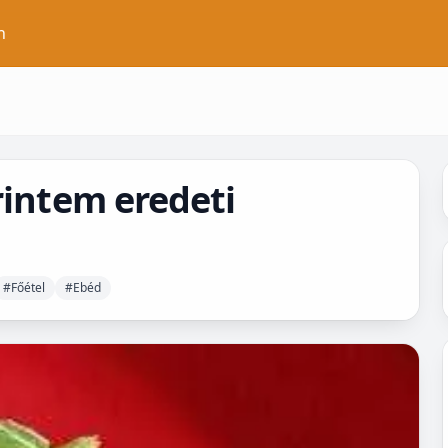
n
rintem eredeti
#Főétel
#Ebéd