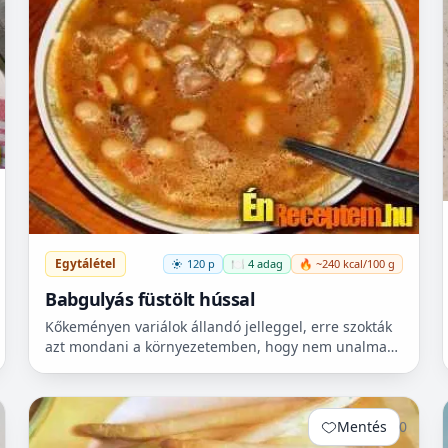
Egytálétel
120 p
🍽️ 4 adag
🔥 ~240 kcal/100 g
Babgulyás füstölt hússal
Kőkeményen variálok állandó jelleggel, erre szokták
azt mondani a környezetemben, hogy nem unalmas
mellettem az élet…, de legalább kiszámítható. Jelen
esetben k...
Mentés
0