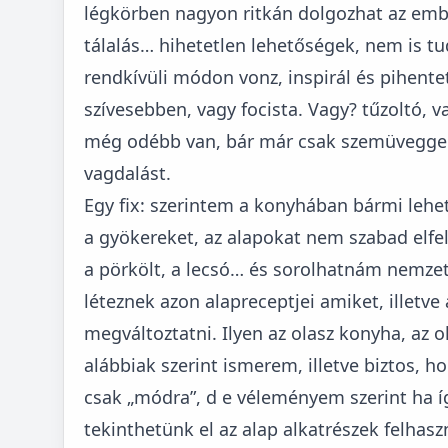
légkörben nagyon ritkán dolgozhat az ember
tálalás… hihetetlen lehetőségek, nem is 
rendkívüli módon vonz, inspirál és pihentet
szívesebben, vagy focista. Vagy? tűzoltó, v
még odébb van, bár már csak szemüveggel 
vagdalást.
Egy fix: szerintem a konyhában bármi lehe
a gyökereket, az alapokat nem szabad elfel
a pörkölt, a lecsó… és sorolhatnám nemzet
léteznek azon alapreceptjei amiket, illetve 
megváltoztatni. Ilyen az olasz konyha, az o
alábbiak szerint ismerem, illetve biztos,
csak „módra”, d e véleményem szerint ha íg
tekinthetünk el az alap alkatrészek felhasz