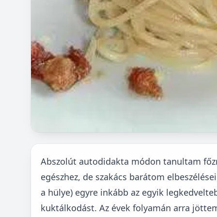
Abszolút autodidakta módon tanultam főzni
egészhez, de szakács barátom elbeszélései
a hülye) egyre inkább az egyik legkedvelt
kuktálkodást. Az évek folyamán arra jötte