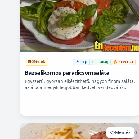
Előételek
25 p
🍽️ 4 adag
🔥 ~159 kcal
Bazsalikomos paradicsomsaláta
Egyszerű, gyorsan elkészíthető, nagyon finom saláta,
az általam egyik legjobban kedvelt vendégváró
finomság. Sültekhez, grillezett húsokhoz ajánlom
elsősorban,...
Mentés
0