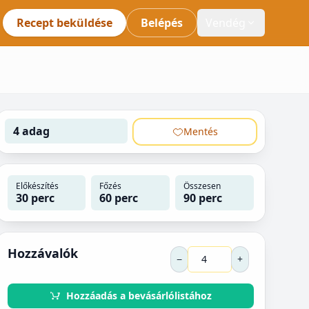
Recept beküldése
Belépés
Vendég
4 adag
Mentés
Előkészítés
Főzés
Összesen
30 perc
60 perc
90 perc
Hozzávalók
−
+
Hozzáadás a bevásárlólistához