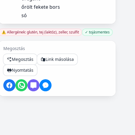
őrölt fekete bors
só
⚠️ Allergének: glutén, tej (laktóz), zeller, szulfit
✓ tojásmentes
Megosztás
Megosztás
Link másolása
Nyomtatás