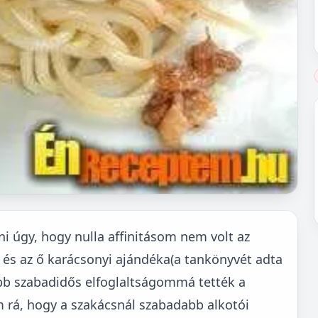
 úgy, hogy nulla affinitásom nem volt az
 és az ő karácsonyi ajándéka(a tankönyvét adta
ebb szabadidős elfoglaltságommá tették a
m rá, hogy a szakácsnál szabadabb alkotói