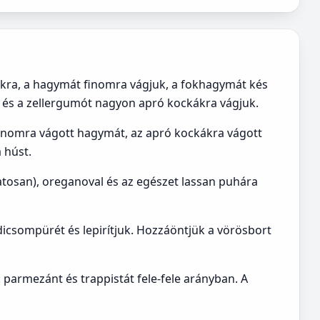
ákra, a hagymát finomra vágjuk, a fokhagymát kés
t és a zellergumót nagyon apró kockákra vágjuk.
 finomra vágott hagymát, az apró kockákra vágott
 húst.
vatosan), oreganoval és az egészet lassan puhára
dicsompürét és lepirítjuk. Hozzáöntjük a vörösbort
 parmezánt és trappistát fele-fele arányban. A