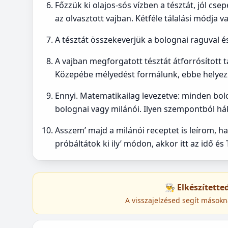
Főzzük ki olajos-sós vízben a tésztát, jól cs
az olvasztott vajban. Kétféle tálalási módja v
A tésztát összekeverjük a bolognai raguval és 
A vajban megforgatott tésztát átforrósított 
Közepébe mélyedést formálunk, ebbe helyezzü
Ennyi. Matematikailag levezetve: minden bol
bolognai vagy milánói. Ilyen szempontból hák
Asszem’ majd a milánói receptet is leírom, 
próbáltátok ki ily’ módon, akkor itt az idő és T
👨‍🍳 Elkészített
A visszajelzésed segít másokn