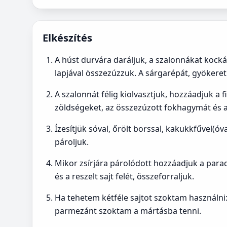
Elkészítés
A húst durvára daráljuk, a szalonnákat kock
lapjával összezúzzuk. A sárgarépát, gyökere
A szalonnát félig kiolvasztjuk, hozzáadjuk a
zöldségeket, az összezúzott fokhagymát és a
Ízesítjük sóval, őrölt borssal, kakukkfűvel(ó
pároljuk.
Mikor zsírjára párolódott hozzáadjuk a para
és a reszelt sajt felét, összeforraljuk.
Ha tehetem kétféle sajtot szoktam használni:
parmezánt szoktam a mártásba tenni.