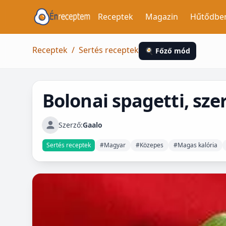
Receptek
Magazin
Hűtődbe
Receptek
/
Sertés receptek
🍳 Főző mód
Bolonai spagetti, sze
Szerző:
Gaalo
Sertés receptek
#Magyar
#Közepes
#Magas kalória