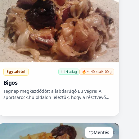
Egytálétel
🍽️ 4 adag
🔥 ~140 kcal/100 g
Bigos
Tegnap megkezdődött a labdarúgó EB végre! A
sportsarock.hu oldalon jeleztük, hogy a résztvevő
csapatok bemutatása mellett egy-egy nemzeti
ételüket is megpróbálj...
Mentés
0