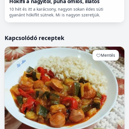
Hókifli a nagyitól, puha omlós, illatos
10 hét és itt a karácsony, nagyon sokan édes süti
gyanánt hókiflit sütnek. Mi is nagyon szeretjük.
Kapcsolódó receptek
Mentés
0