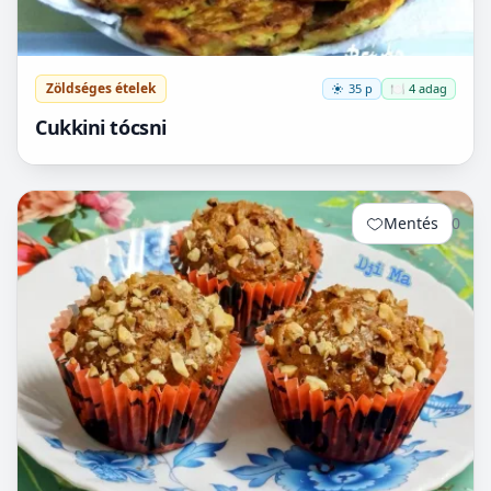
Zöldséges ételek
35 p
🍽️ 4 adag
Cukkini tócsni
Mentés
0