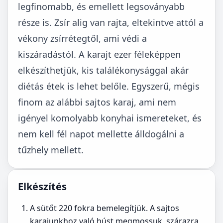
legfinomabb, és emellett legsoványabb
része is. Zsír alig van rajta, eltekintve attól a
vékony zsírrétegtől, ami védi a
kiszáradástól. A karajt ezer féleképpen
elkészíthetjük, kis találékonysággal akár
diétás étek is lehet belőle. Egyszerű, mégis
finom az alábbi sajtos karaj, ami nem
igényel komolyabb konyhai ismereteket, és
nem kell fél napot mellette álldogálni a
tűzhely mellett.
Elkészítés
A sütőt 220 fokra bemelegítjük. A sajtos
karajunkhoz való húst megmossuk, szárazra