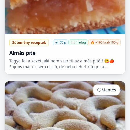
Sütemény receptek
70 p
🍽️ 4 adag
🔥 ~165 kcal/100 g
Almás pite
Tegye fel a kezét, aki nem szereti az almás pitét! 😋🍎
Sajnos már ez sem olcsó, de néha lehet kifogni a
Tescoban 500.- Ft körüli almát.
Mentés
0