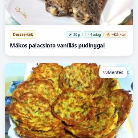
Desszertek
50 p
🍽️ 4 adag
🔥 ~426 kcal
Mákos palacsinta vaníliás pudinggal
Mentés
0