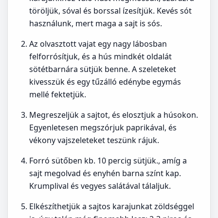
töröljük, sóval és borssal ízesítjük. Kevés sót
használunk, mert maga a sajt is sós.
Az olvasztott vajat egy nagy lábosban
felforrósítjuk, és a hús mindkét oldalát
sötétbarnára sütjük benne. A szeleteket
kivesszük és egy tűzálló edénybe egymás
mellé fektetjük.
Megreszeljük a sajtot, és elosztjuk a húsokon.
Egyenletesen megszórjuk paprikával, és
vékony vajszeleteket teszünk rájuk.
Forró sütőben kb. 10 percig sütjük., amíg a
sajt megolvad és enyhén barna színt kap.
Krumplival és vegyes salátával tálaljuk.
Elkészíthetjük a sajtos karajunkat zöldséggel