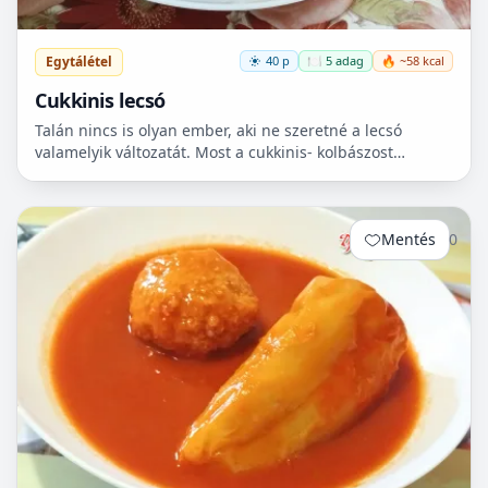
Egytálétel
40 p
🍽️ 5 adag
🔥 ~58 kcal
Cukkinis lecsó
Talán nincs is olyan ember, aki ne szeretné a lecsó
valamelyik változatát. Most a cukkinis- kolbászost
készítettem el, ami nagyon finom lett!😋
Mentés
0