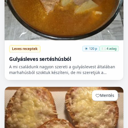
Leves receptek
120 p
🍽️ 4 adag
Gulyásleves sertéshúsból
A mi családunk nagyon szereti a gulyáslevest általában
marhahúsból szoktuk készíteni, de mi szeretjük a
sertéshúst. Leginkább lapockát szoktunk vásárolni,
mert...
Mentés
1