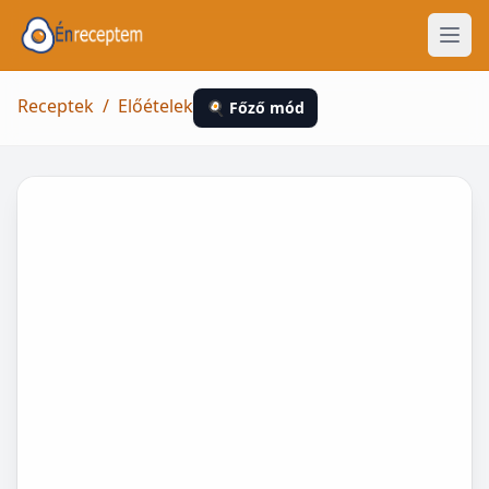
Receptek
/
Előételek
🍳 Főző mód