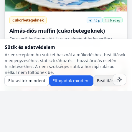
Cukorbetegeknek
45 p
🍽️ 6 adag
Almás-diós muffin (cukorbetegeknek)
Egyszerű és finom süti. ízre az almás-diós keverthez
tudnám hasonlítani. Természetesen nem csak
Sütik és adatvédelem
cukorbetegek fogyaszthassák! 🧁
Az enreceptem.hu sütiket használ a működéshez, beállítások
megjegyzéséhez, statisztikához és – hozzájárulás esetén –
hirdetésekhez. A nem szükséges sütik a hozzájárulásod
Mentés
0
nélkül nem töltődnek be.
Elutasítok mindent
Elfogadok mindent
Beállítások