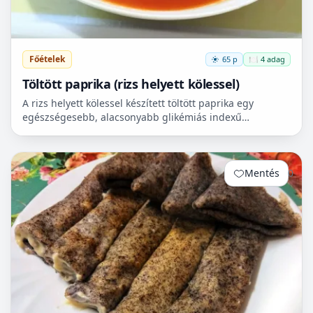
Főételek
65 p
🍽️ 4 adag
Töltött paprika (rizs helyett kölessel)
A rizs helyett kölessel készített töltött paprika egy
egészségesebb, alacsonyabb glikémiás indexű
reformváltozat. Ha glutén mentesen és még
egészségesebben szer...
Mentés
0