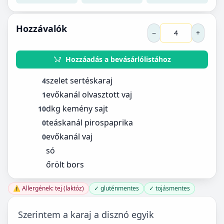
Hozzávalók
−
+
Hozzáadás a bevásárlólistához
szelet sertéskaraj
4
evőkanál olvasztott vaj
1
dkg kemény sajt
10
teáskanál pirospaprika
0
evőkanál vaj
0
só
őrölt bors
⚠️ Allergének: tej (laktóz)
✓ gluténmentes
✓ tojásmentes
Szerintem a karaj a disznó egyik