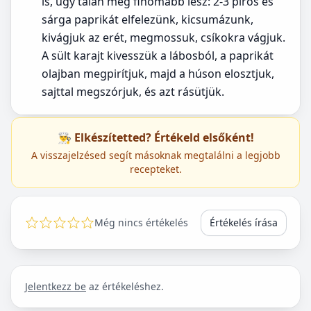
is, úgy talán még finomabb lesz: 2-3 piros és
sárga paprikát elfelezünk, kicsumázunk,
kivágjuk az erét, megmossuk, csíkokra vágjuk.
A sült karajt kivesszük a lábosból, a paprikát
olajban megpirítjuk, majd a húson elosztjuk,
sajttal megszórjuk, és azt rásütjük.
👨‍🍳 Elkészítetted? Értékeld elsőként!
A visszajelzésed segít másoknak megtalálni a legjobb
recepteket.
Még nincs értékelés
Értékelés írása
Jelentkezz be
az értékeléshez.