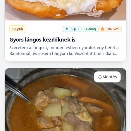
Egyéb
55 p
🍽️ 4 adag
🔥 ~187 kcal
Gyors lángos kezdőknek is
Szeretem a lángost, minden évben nyaralok egy hetet a
Balatonnál, és sosem hagyom ki. Viszont itthon ritkán
van lehetőségem készíteni, mert hoszadalmas, keleszt...
Mentés
0