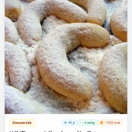
Desszertek
45 p
🍽️ 4 adag
🔥 ~1052 kcal