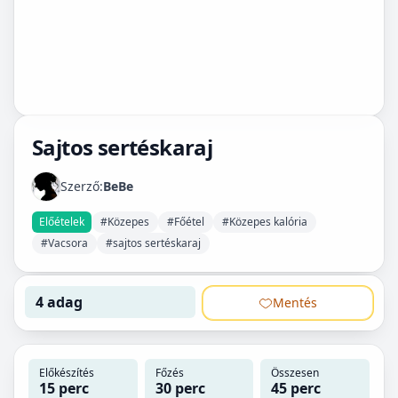
Sajtos sertéskaraj
Szerző:
BeBe
Előételek
#Közepes
#Főétel
#Közepes kalória
#Vacsora
#sajtos sertéskaraj
4 adag
Mentés
Előkészítés
Főzés
Összesen
15 perc
30 perc
45 perc