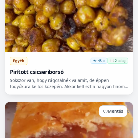
Egyéb
45 p
🍽️ 2 adag
Pirított csicseriborsó
Sokszor van, hogy rágcsálnék valamit, de éppen
fogyókura kellős közepén. Akkor kell ezt a nagyon finom
csicseriborsó rágcsálnivalót megcsinálni. Nem kell
hozzá...
Mentés
0