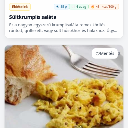
Előételek
55 p
🍽️ 4 adag
🔥 ~51 kcal/100 g
Sültkrumplis saláta
Ez a nagyon egyszerű krumplisaláta remek körítés
rántott, grillezett, vagy sült húsokhoz és halakhoz. Úgy
született, hogy a család férfitagjai nem nagyon eszege...
Mentés
0