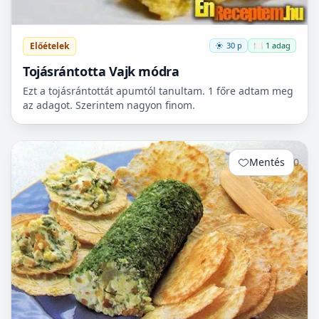
Előételek
30 p
🍽️ 1 adag
Tojásrántotta Vajk módra
Ezt a tojásrántottát apumtól tanultam. 1 főre adtam meg
az adagot. Szerintem nagyon finom.
Mentés
0