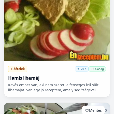
Előételek
70 p
🍽️ 4 adag
Hamis libamáj
Kevés ember van, aki nem szereti a fenséges ízű sült
libamájat. Van egy jó receptem, amely segítségével
(sokkal olcsóbban) varázsolhatunk hasonló ízt. Ez az éte...
Mentés
0