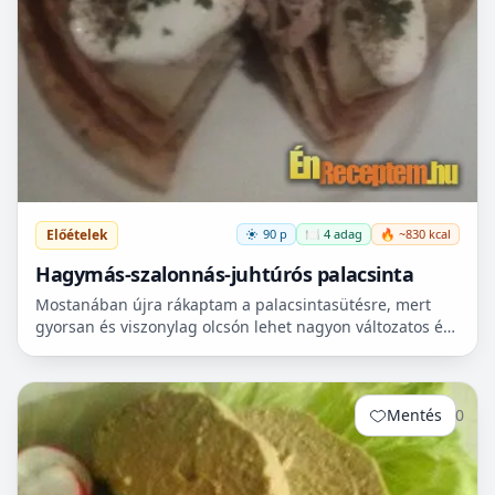
Előételek
90 p
🍽️ 4 adag
🔥 ~830 kcal
Hagymás-szalonnás-juhtúrós palacsinta
Mostanában újra rákaptam a palacsintasütésre, mert
gyorsan és viszonylag olcsón lehet nagyon változatos és
nagyon finom ételeket kihozni belőle. Legutóbb direkt...
Mentés
0