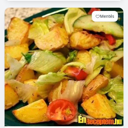
minimál...
Mentés
0