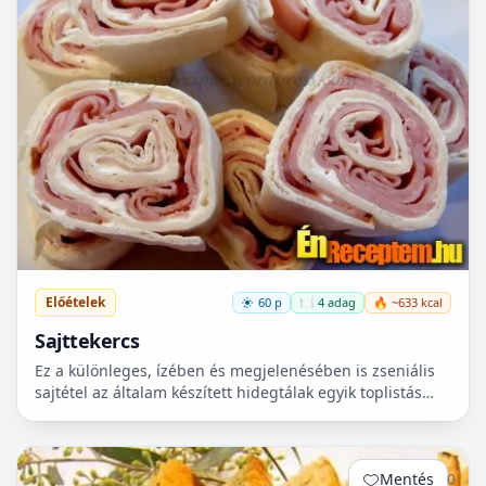
Előételek
60 p
🍽️ 4 adag
🔥 ~633 kcal
Sajttekercs
Ez a különleges, ízében és megjelenésében is zseniális
sajtétel az általam készített hidegtálak egyik toplistás
összetevője. Kicsit ugyan munkaigényesebb, nagyo...
Mentés
0