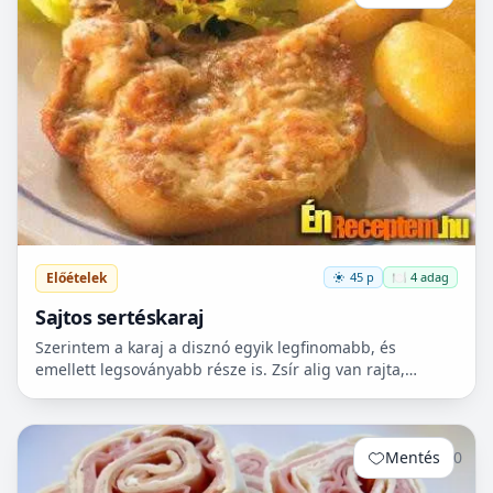
Előételek
45 p
🍽️ 4 adag
Sajtos sertéskaraj
Szerintem a karaj a disznó egyik legfinomabb, és
emellett legsoványabb része is. Zsír alig van rajta,
eltekintve attól a vékony zsírrétegtől, ami védi a kiszára...
Mentés
0