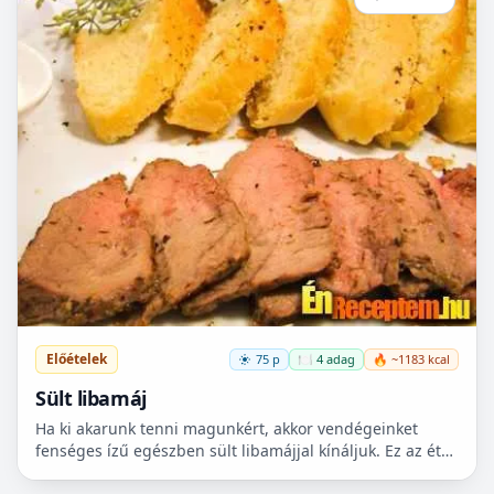
Előételek
75 p
🍽️ 4 adag
🔥 ~1183 kcal
Sült libamáj
Ha ki akarunk tenni magunkért, akkor vendégeinket
fenséges ízű egészben sült libamájjal kínáljuk. Ez az étel
nem olcsó, de rendkívül finom. Bátran ajánlom az ol...