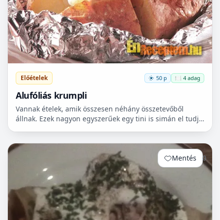
Előételek
50 p
🍽️ 4 adag
Alufóliás krumpli
Vannak ételek, amik összesen néhány összetevőből
állnak. Ezek nagyon egyszerűek egy tini is simán el tudja
készíteni. Akár meglepetésként a szüleinek, vagy ha a...
Mentés
0