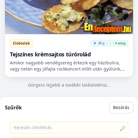
Előételek
30 p
🍽️ 4 adag
Tejszínes krémsajtos túrórolád
Amikor nagyobb vendégsereg érkezik egy házibulira,
vagy netán egy jófajta rockkoncert előtt-után gyűlünk,
akkor igyekszem úgy összeállítani a menüt, hogy
minden...
Görgess lejjebb a további találatokhoz…
Szűrők
Bezárás
Több betöltése
🔎