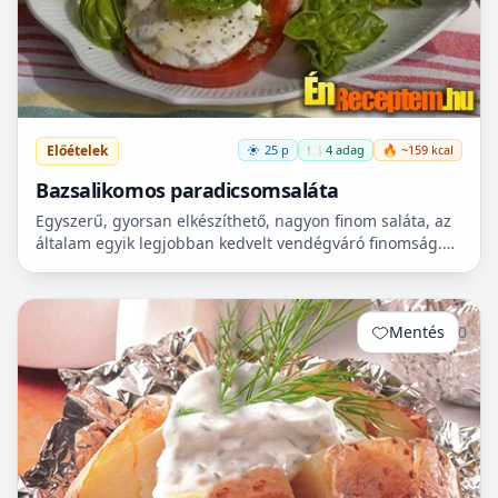
Előételek
25 p
🍽️ 4 adag
🔥 ~159 kcal
Bazsalikomos paradicsomsaláta
Egyszerű, gyorsan elkészíthető, nagyon finom saláta, az
általam egyik legjobban kedvelt vendégváró finomság.
Sültekhez, grillezett húsokhoz ajánlom elsősorban,...
Mentés
0