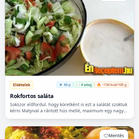
Előételek
60 p
🍽️ 4 adag
🔥 ~134 kcal/100 g
Rokfortos saláta
Sokszor előfordul. hogy köretként is ezt a salátát szoktuk
kérni Matyival a rántott hús mellé, maximum egy nagyon
kevés hasábburgonyát eszünk hozzá. Nem vagyok...
Mentés
0