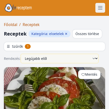
Főoldal
/
Receptek
Receptek
Kategória: eloetelek
✕
Összes törlése
☰
Szűrők
1
Rendezés:
Mentés
0