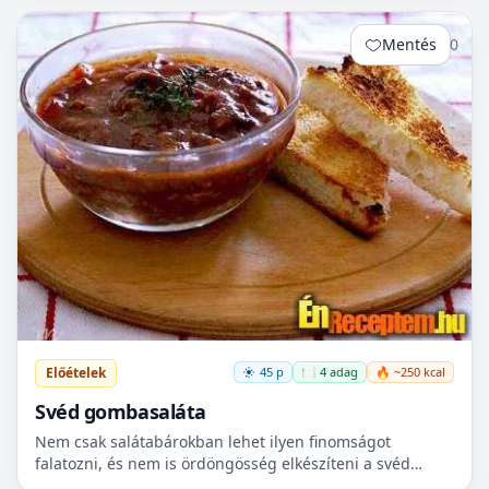
Mentés
0
Előételek
45 p
🍽️ 4 adag
🔥 ~250 kcal
Svéd gombasaláta
Nem csak salátabárokban lehet ilyen finomságot
falatozni, és nem is ördöngösség elkészíteni a svéd
gombasalátát. Finom, egyszerű, és alapanyag igénye is