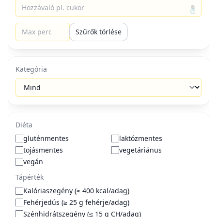
🧂
RÓLUNK
SEGÍTSÉG
Szűrők törlése
Énreceptem Legfinomabb
GYIK
receptek – közösségi
Kapcsolat
receptmegosztó, meleg és
Kategória
Szerzőknek
modern köntösben.
Főoldal
•
Receptek
•
Magazin
JOGI
KÖZÖSSÉG
Diéta
gluténmentes
laktózmentes
Felhasználási feltételek
Facebook oldal
tojásmentes
vegetáriánus
Adatkezelés
Facebook csoport
vegán
Sütikezelés
Tápérték
Süti beállítások
Kalóriaszegény (≤ 400 kcal/adag)
Fehérjedús (≥ 25 g fehérje/adag)
Szénhidrátszegény (≤ 15 g CH/adag)