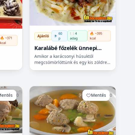
60
🍽️ 4
🔥 ~395
Ajánló
🔥 ~371
p
adag
kcal
kcal
Karalábé főzelék ünnepi
maradék oldalassal
Amikor a karácsonyi húsuktól
megcsömörlöttünk és egy kis zöldre
vágyunk, ilyenkor vetjük be a főzelék
projektet. Így készíthetünk zsenge
karalábé főzeléket. Ami...
Mentés
0
Mentés
0