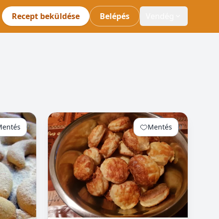
Recept beküldése
Belépés
Vendég
Mentés
0
Mentés
0