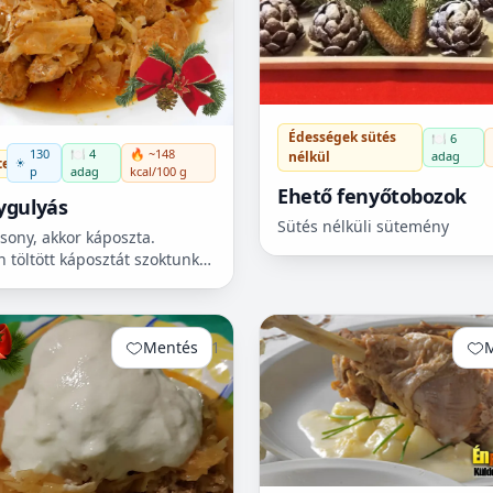
Édességek sütés
🍽️ 6
130
🍽️ 4
🔥 ~148
adag
nélkül
tel
p
adag
kcal/100 g
Ehető fenyőtobozok
ygulyás
Sütés nélküli sütemény
sony, akkor káposzta.
n töltött káposztát szoktunk
, de előfordul, hogy más
nk. A székelygulyás
 nagyon különleges étel,...
Mentés
1