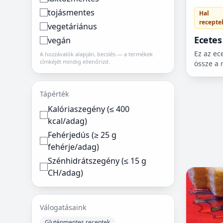
tojásmentes
Hal
recepte
vegetáriánus
Ecetes
vegán
Ez az ec
A hozzávalók alapján, becslés — a termékek
címkéjét mindig ellenőrizd.
össze a 
hanem ránto
főleg hú
helye va
Tápérték
Kalóriaszegény (≤ 400
kcal/adag)
Fehérjedús (≥ 25 g
fehérje/adag)
Szénhidrátszegény (≤ 15 g
CH/adag)
Válogatásaink
Gluténmentes receptek