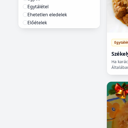
Egytálétel
Ehetetlen eledelek
Előételek
Főételek
Főzelék receptek
Egytálé
Gombás receptek
Székel
Hal receptek
Ha karác
Hírek
Általába
Húsétel receptek
csinálni
Ital receptek
szeretné
számomra
Köret receptek
Köretek
Leves receptek
Levesek
Lisztérzékenyeknek
Marha receptek