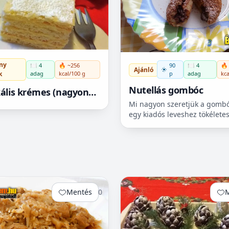
ny
🍽️ 4
🔥 ~256
90
🍽️ 4
🔥
Ajánló
adag
kcal/100 g
k
p
adag
kca
Nutellás gombóc
kális krémes (nagyon
Mi nagyon szeretjük a gombó
és könnyű)
egy kiadós leveshez tökélete
második. Ismerjük a szilvás, 
barackos illetve ezeknek a le
változatát. De néha az ember.
Mentés
0