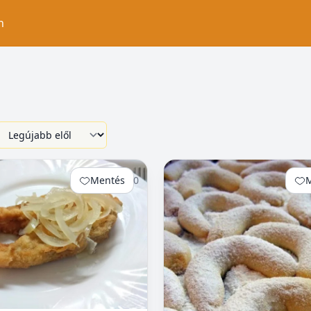
n
Mentés
0