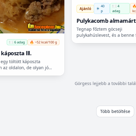
40
🍽️ 4
🔥
Ajánló
p
adag
kc
Pulykacomb almamárt
Tegnap főztem göcseji
pulykahúslevest, és a benne 
második fogásként tálaltam,
🍽️ 6 adag
🔥 ~52 kcal/100 g
készítettem hozzá finom alm
 káposzta lll.
és isteni ebédünk lett.
egy töltött káposzta
 az oldalon, de olyan jó
 láttam a minap, hogy meg
csinálnom. Egy általam kedvelt
Görgess lejjebb a további tal
ető, zenész...stb...
Több betöltése