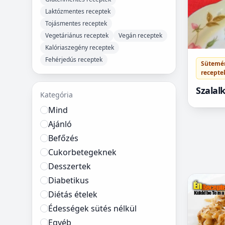
Laktózmentes receptek
Tojásmentes receptek
Vegetáriánus receptek
Vegán receptek
Kalóriaszegény receptek
Fehérjedús receptek
Sütemé
recepte
Szalal
Kategória
finom 
Mind
Ajánló
Befőzés
Cukorbetegeknek
Desszertek
Diabetikus
Diétás ételek
Édességek sütés nélkül
Egyéb