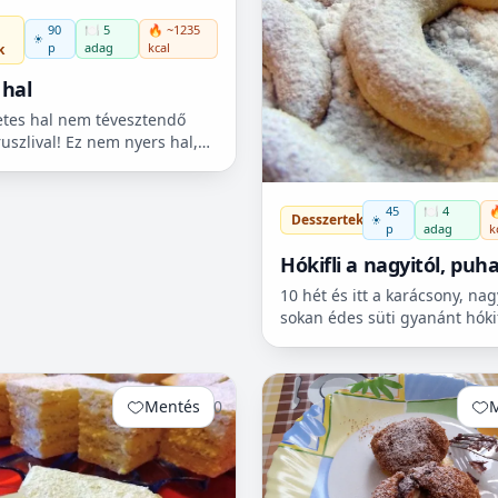
90
🍽️ 5
🔥 ~1235
p
adag
kcal
k
 hal
etes hal nem tévesztendő
ruszlival! Ez nem nyers hal,
tt. Bármely ünnepkor,
svétkor, vagy karácsonykor
n az asztalon...
45
🍽️ 4

Desszertek
p
adag
k
Hókifli a nagyitól, puh
omlós, illatos
10 hét és itt a karácsony, na
sokan édes süti gyanánt hókif
sütnek. Mi is nagyon szeretjü
Mentés
0