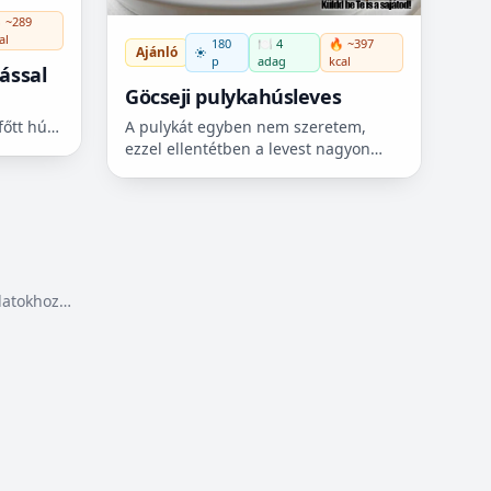
 ~289
al
180
🍽️ 4
🔥 ~397
Ajánló
p
adag
kcal
ással
Göcseji pulykahúsleves
A pulykát egyben nem szeretem,
főtt húst
ezzel ellentétben a levest nagyon
szeretem. Egy pulyka alsó combból,
amártást
nyakból és egy szárnyból isteni
göcseji húslevest főztem. A...
álatokhoz…