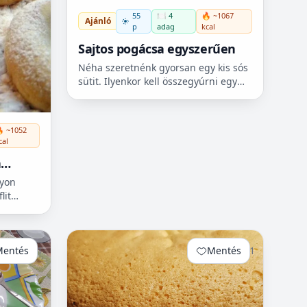
55
🍽️ 4
🔥 ~1067
Ajánló
p
adag
kcal
Sajtos pogácsa egyszerűen
Néha szeretnénk gyorsan egy kis sós
sütit. Ilyenkor kell összegyúrni egy
egyszerű sajtos pogácsát. Azért
szeretem mert nem kell hozzá sok
összetevő, de mégis na...
 ~1052
cal
a
gyon
lit
k.
Mentés
1
Mentés
1