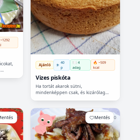
 ~1292
l
40
🍽️ 4
🔥 ~509
cokat,
Ajánló
p
adag
kcal
s
a
Vizes piskóta
kváros
Ha tortát akarok sütni,
..
mindenképpen csak, és kizárólag
vizes piskótából csinálom, ezt
ajánlom mindenkinek, ha szép tortát
akar valakinek készíteni.. Először is...
Mentés
0
Mentés
0