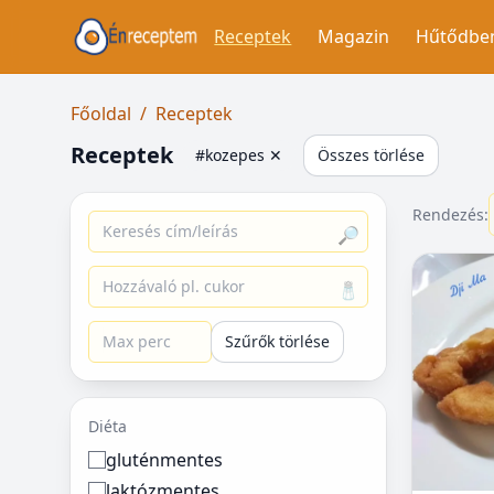
Receptek
Magazin
Hűtődbe
Főoldal
/
Receptek
Receptek
#kozepes
✕
Összes törlése
Rendezés:
🔎
🧂
Szűrők törlése
Diéta
gluténmentes
laktózmentes