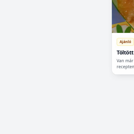
Pékáruk
Pogácsa receptek
Reggeli receptek
Saláta receptek
Saláták
Ajánló
Sertés receptek
Töltött
Sütemény receptek
Van már 
Szárnyas receptek
receptem
receptet
Szendvics receptek
kellett 
Tejérzékenyeknek
műsorvez
Tenger gyümölcsei
Tészta receptek
Tészták
Torta receptek
Vad receptek
Vega/Vegán