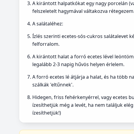
A kirántott halpatkókat egy nagy porcelán (vag
felszeletelt hagymával váltakozva rétegezem
A salátaléhez:
Ízlés szerinti ecetes-sós-cukros salátalevet k
felforralom.
A kirántott halat a forró ecetes lével leöntöm
legalább 2-3 napig hűvös helyen érlelem.
A forró ecetes lé átjárja a halat, és ha több
szálkák 'eltűnnek'.
Hidegen, friss fehérkenyérrel, vagy ecetes bu
ízesíthetjük még a levét, ha nem találjuk elég
ízesíthetjük!)