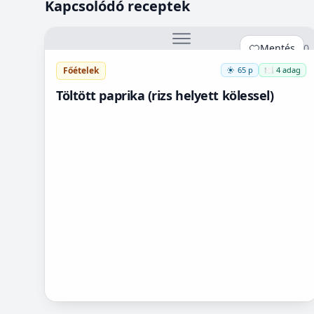
Kapcsolódó receptek
Mentés
0
Főételek
65 p
🍽️ 4 adag
Töltött paprika (rizs helyett kölessel)