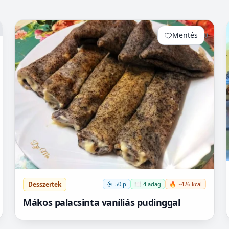
Mentés
0
Desszertek
50 p
🍽️ 4 adag
🔥 ~426 kcal
Mákos palacsinta vaníliás pudinggal