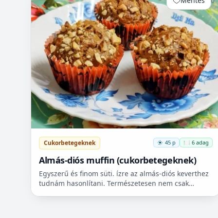
Mentés
0
Cukorbetegeknek
45 p
🍽️ 6 adag
Almás-diós muffin (cukorbetegeknek)
Egyszerű és finom süti. ízre az almás-diós keverthez
tudnám hasonlítani. Természetesen nem csak
cukorbetegek fogyaszthassák! 🧁