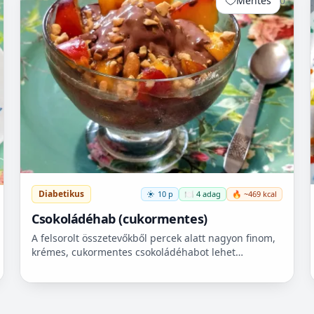
Mentés
0
Diabetikus
10 p
🍽️ 4 adag
🔥 ~469 kcal
Csokoládéhab (cukormentes)
A felsorolt összetevőkből percek alatt nagyon finom,
krémes, cukormentes csokoládéhabot lehet
készíteni. Nem igényel főzést, és kiválóan alkalmas
pohárdesszertn...