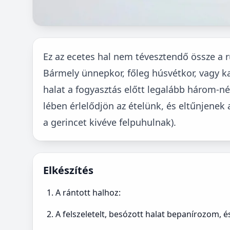
Ez az ecetes hal nem tévesztendő össze a r
Bármely ünnepkor, főleg húsvétkor, vagy ka
halat a fogyasztás előtt legalább három-n
lében érlelődjön az ételünk, és eltűnjenek a
a gerincet kivéve felpuhulnak).
Elkészítés
A rántott halhoz:
A felszeletelt, besózott halat bepanírozom, é