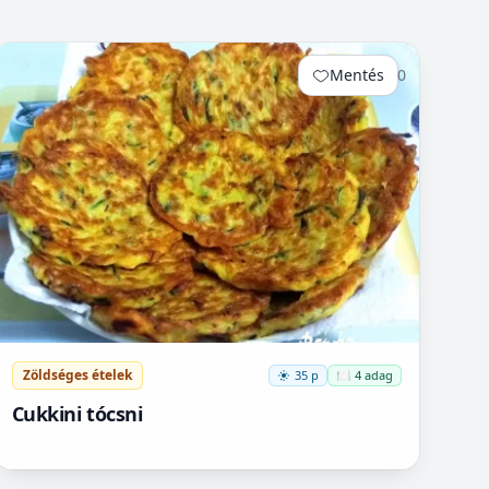
Mentés
0
Zöldséges ételek
35 p
🍽️ 4 adag
Cukkini tócsni