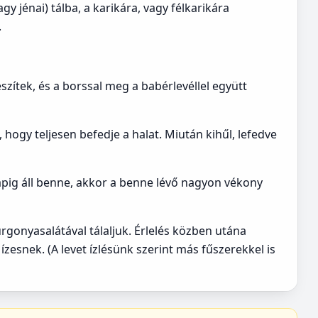
y jénai) tálba, a karikára, vagy félkarikára
.
észítek, és a borssal meg a babérlevéllel együtt
, hogy teljesen befedje a halat. Miután kihűl, lefedve
 napig áll benne, akkor a benne lévő nagyon vékony
rgonyasalátával tálaljuk. Érlelés közben utána
 ízesnek. (A levet ízlésünk szerint más fűszerekkel is