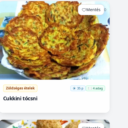
Mentés
0
Zöldséges ételek
35 p
🍽️ 4 adag
Cukkini tócsni