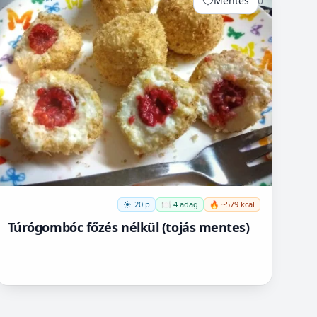
Mentés
0
20 p
🍽️ 4 adag
🔥 ~579 kcal
Túrógombóc főzés nélkül (tojás mentes)