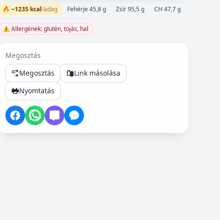
🔥 ~1235 kcal
/adag
Fehérje 45,8 g
Zsír 95,5 g
CH 47,7 g
⚠️ Allergének: glutén, tojás, hal
Megosztás
Megosztás
Link másolása
Nyomtatás