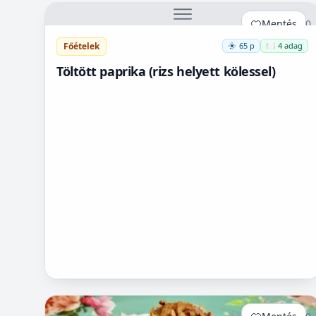
Mentés
0
Főételek
65 p
🍽️ 4 adag
Töltött paprika (rizs helyett kölessel)