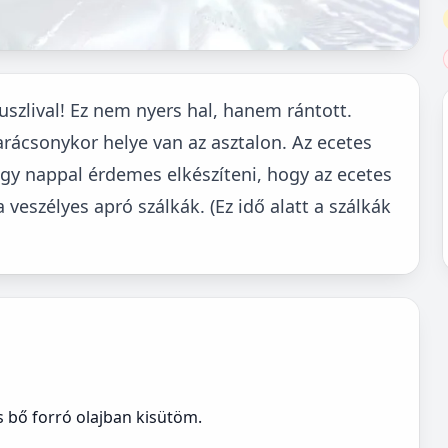
uszlival! Ez nem nyers hal, hanem rántott.
rácsonykor helye van az asztalon. Az ecetes
égy nappal érdemes elkészíteni, hogy az ecetes
 veszélyes apró szálkák. (Ez idő alatt a szálkák
s bő forró olajban kisütöm.