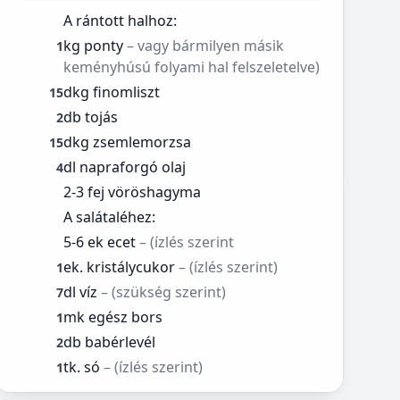
A rántott halhoz:
kg ponty
– vagy bármilyen másik
1
keményhúsú folyami hal felszeletelve)
dkg finomliszt
15
db tojás
2
dkg zsemlemorzsa
15
dl napraforgó olaj
4
2-3 fej vöröshagyma
A salátaléhez:
5-6 ek ecet
– (ízlés szerint
ek. kristálycukor
– (ízlés szerint)
1
dl víz
– (szükség szerint)
7
mk egész bors
1
db babérlevél
2
tk. só
– (ízlés szerint)
1