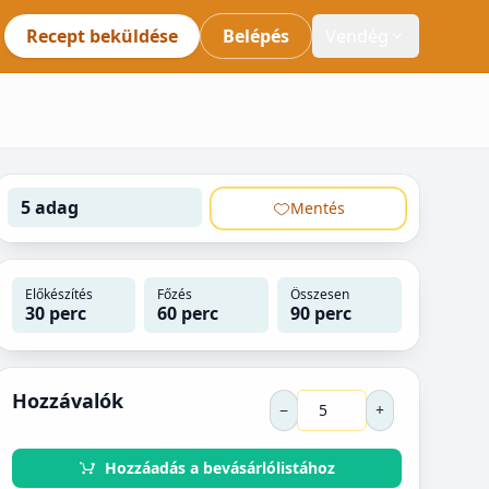
Recept beküldése
Belépés
Vendég
5 adag
Mentés
Előkészítés
Főzés
Összesen
30 perc
60 perc
90 perc
Hozzávalók
−
+
Hozzáadás a bevásárlólistához