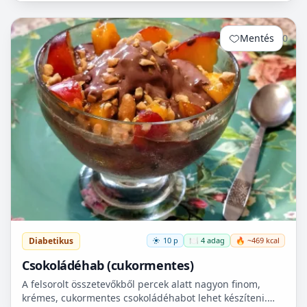
Mentés
0
Diabetikus
10 p
🍽️ 4 adag
🔥 ~469 kcal
Csokoládéhab (cukormentes)
A felsorolt összetevőkből percek alatt nagyon finom,
krémes, cukormentes csokoládéhabot lehet készíteni.