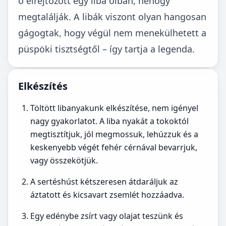
ő elrejtőzött egy liba ólban, nehogy
megtalálják. A libák viszont olyan hangosan
gágogtak, hogy végül nem menekülhetett a
püspöki tisztségtől – így tartja a legenda.
Elkészítés
Töltött libanyakunk elkészítése, nem igényel
nagy gyakorlatot. A liba nyakát a tokoktól
megtisztítjuk, jól megmossuk, lehúzzuk és a
keskenyebb végét fehér cérnával bevarrjuk,
vagy összekötjük.
A sertéshúst kétszeresen átdaráljuk az
áztatott és kicsavart zsemlét hozzáadva.
Egy edénybe zsírt vagy olajat teszünk és