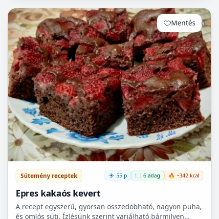
Mentés
0
Sütemény receptek
55 p
🍽️ 6 adag
🔥 ~342 kcal
Epres kakaós kevert
A recept egyszerű, gyorsan összedobható, nagyon puha,
és omlós süti. Ízlésünk szerint variálható bármilyen