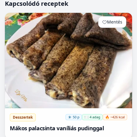
Kapcsolódó receptek
Mentés
0
Desszertek
50 p
🍽️ 4 adag
🔥 ~426 kcal
Mákos palacsinta vaníliás pudinggal