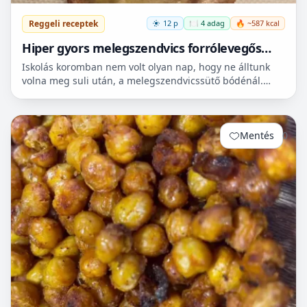
Reggeli receptek
12 p
🍽️ 4 adag
🔥 ~587 kcal
Hiper gyors melegszendvics forrólevegős
sütőbe
Iskolás koromban nem volt olyan nap, hogy ne álltunk
volna meg suli után, a melegszendvicssütő bódénál.
Imádtuk azt az ízt amit csak ott, és sehol máshol nem
le...
Mentés
0