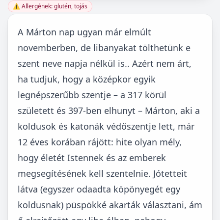
⚠️ Allergének: glutén, tojás
A Márton nap ugyan már elmúlt
novemberben, de libanyakat tölthetünk e
szent neve napja nélkül is.. Azért nem árt,
ha tudjuk, hogy a középkor egyik
legnépszerűbb szentje – a 317 körül
született és 397-ben elhunyt – Márton, aki a
koldusok és katonák védőszentje lett, már
12 éves korában rájött: hite olyan mély,
hogy életét Istennek és az emberek
megsegítésének kell szentelnie. Jótetteit
látva (egyszer odaadta köpönyegét egy
koldusnak) püspökké akarták választani, ám