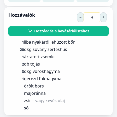
Hozzávalók
−
+
Hozzáadás a bevásárlólistához
liba nyakáról lehúzott bőr
1
dkg sovány sertéshús
20
áztatott zsemle
1
db tojás
2
dkg vöröshagyma
3
gerezd fokhagyma
1
őrölt bors
majoránna
zsír
– vagy kevés olaj
só