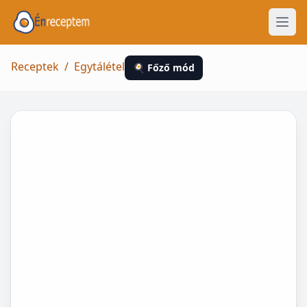
Receptek
/
Egytálétel
🍳 Főző mód