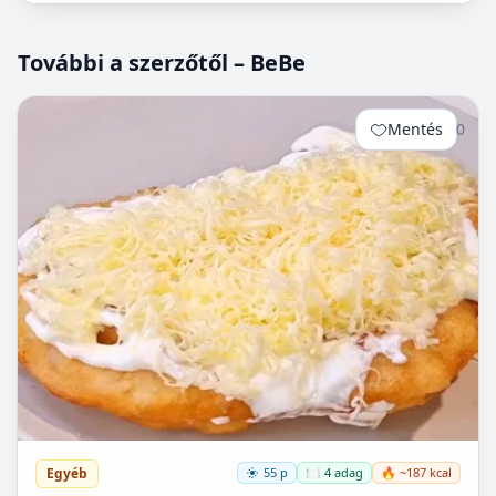
További a szerzőtől – BeBe
Mentés
0
Egyéb
55 p
🍽️ 4 adag
🔥 ~187 kcal