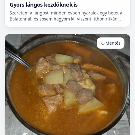
Gyors lángos kezdőknek is
Szeretem a lángost, minden évben nyaralok egy hetet a
Balatonnál, és sosem hagyom ki. Viszont itthon ritkán
van lehetőségem készíteni, mert hoszadalmas, keleszt...
Mentés
0