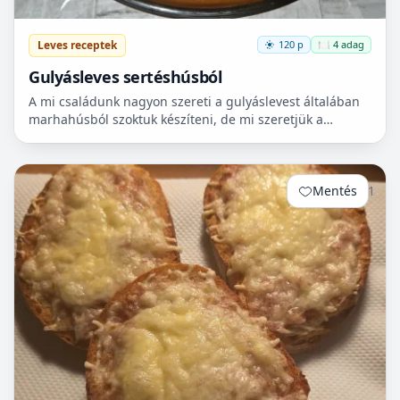
Leves receptek
120 p
🍽️ 4 adag
Gulyásleves sertéshúsból
A mi családunk nagyon szereti a gulyáslevest általában
marhahúsból szoktuk készíteni, de mi szeretjük a
sertéshúst. Leginkább lapockát szoktunk vásárolni,
mert...
Mentés
1