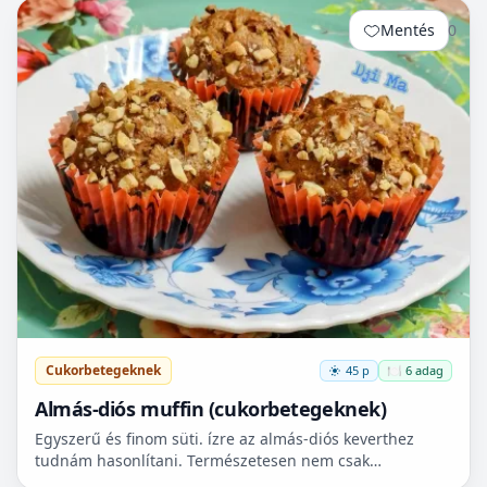
Mentés
0
Cukorbetegeknek
45 p
🍽️ 6 adag
Almás-diós muffin (cukorbetegeknek)
Egyszerű és finom süti. ízre az almás-diós keverthez
tudnám hasonlítani. Természetesen nem csak
cukorbetegek fogyaszthassák! 🧁