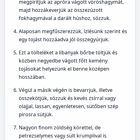
megpirítjuk az apróra vágott vöröshagymát,
majd hozzákeverjük az összezúzott
fokhagymával a darált húshoz, sózzuk.
Alaposan megfűszerezzük, ízlésünk szerint és
egy tojást hozzáadva jól összegyúrjuk.
Ezt a tölteléket a libanyak bőrbe töltjük és
közben negyedbe vágott főtt kemény
tojásokat helyezünk el benne középen
hosszában.
Végül a másik végén is bevarrjuk, illetve
összekötjük, sózzuk és kevés zsírral vagy
olajjal, lassan, egyenletesen, sütőben szép
pirosra sütjük.
Nagyon finom zöldség körettel, de
petrezselymes vagy sült krumplival is