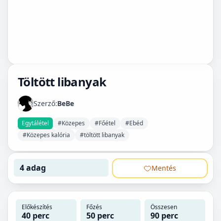
Töltött libanyak
Szerző:
BeBe
Egytálétel
#Közepes
#Főétel
#Ebéd
#Közepes kalória
#töltött libanyak
4 adag
Mentés
Előkészítés
Főzés
Összesen
40 perc
50 perc
90 perc