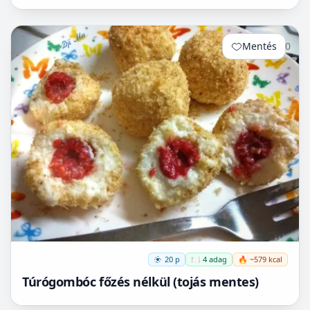
Nem igényel főzést, és kiválóan alkalmas
pohárdesszertn...
Mentés
0
20 p
🍽️ 4 adag
🔥 ~579 kcal
Túrógombóc főzés nélkül (tojás mentes)