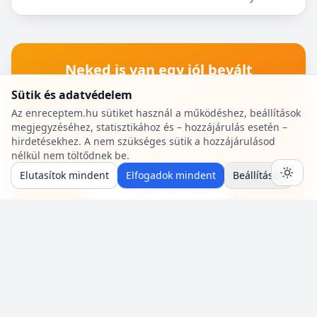
gyümölccsel, dióval, mazsolával, sőt csokidarabokkal...
Neked is van egy jól bevált
recepted?
Sütik és adatvédelem
Oszd meg a közösséggel! Pár perc az egész:
Az enreceptem.hu sütiket használ a működéshez, beállítások
megjegyzéséhez, statisztikához és – hozzájárulás esetén –
hozzávalók, lépések, egy fotó — mi pedig saját
hirdetésekhez. A nem szükséges sütik a hozzájárulásod
szerzői oldalt adunk a receptjeidhez.
nélkül nem töltődnek be.
Elutasítok mindent
Elfogadok mindent
Beállítások
🍳 Recept beküldése
RÓLUNK
SEGÍTSÉG