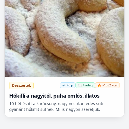
Desszertek
45 p
🍽️ 4 adag
🔥 ~1052 kcal
Hókifli a nagyitól, puha omlós, illatos
10 hét és itt a karácsony, nagyon sokan édes süti
gyanánt hókiflit sütnek. Mi is nagyon szeretjük.