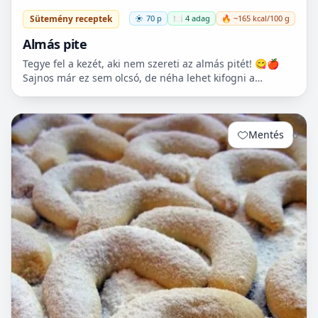
Sütemény receptek
70 p
🍽️ 4 adag
🔥 ~165 kcal/100 g
Almás pite
Tegye fel a kezét, aki nem szereti az almás pitét! 😋🍎
Sajnos már ez sem olcsó, de néha lehet kifogni a
Tescoban 500.- Ft körüli almát.
Mentés
0