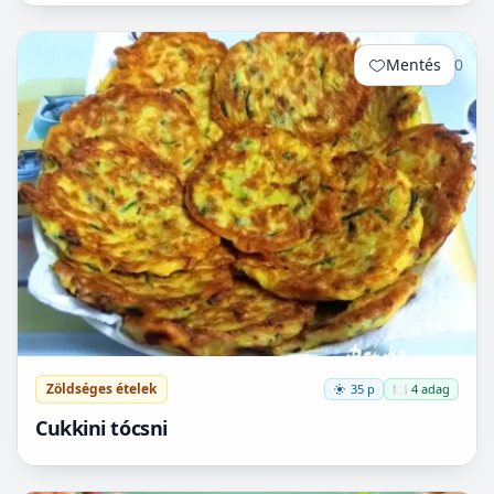
Mentés
0
Zöldséges ételek
35 p
🍽️ 4 adag
Cukkini tócsni