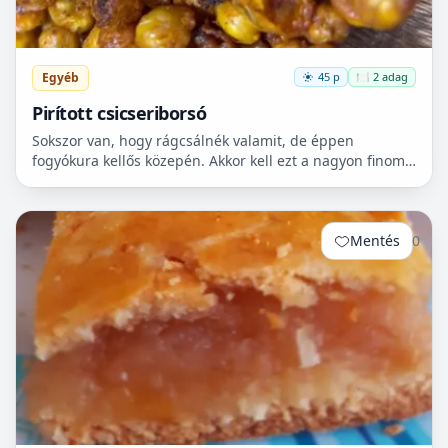
Egyéb
45 p
🍽️ 2 adag
Pirított csicseriborsó
Sokszor van, hogy rágcsálnék valamit, de éppen
fogyókura kellős közepén. Akkor kell ezt a nagyon finom
csicseriborsó rágcsálnivalót megcsinálni. Nem kell
hozzá...
Mentés
0