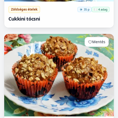
Zöldséges ételek
35 p
🍽️ 4 adag
Cukkini tócsni
Mentés
0