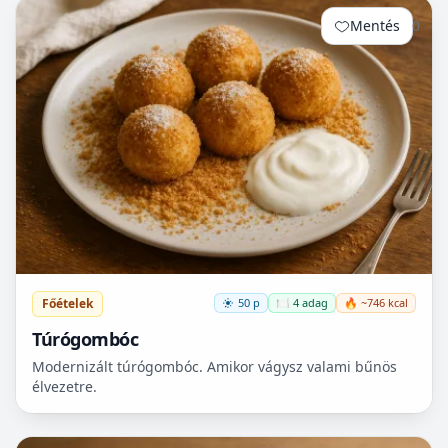
Mentés
0
Főételek
50 p
🍽️ 4 adag
🔥 ~746 kcal
Túrógombóc
Modernizált túrógombóc. Amikor vágysz valami bűnös
élvezetre.