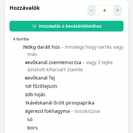
Hozzávalók
−
+
Hozzáadás a bevásárlólistához
A fasírtba
dkg darált hús
– mindegy hogy sertés vagy
70
más.
evőkanál zsemlemorzsa
– vagy 2 tejbe
4
áztatott kifacsart zsemle
evőkanál Tej
6
dl főzőtejszín
1
db tojás
2
kávéskanál őrölt pirospaprika
1
gerezd fokhagyma
– összezúzva
3
só
bors