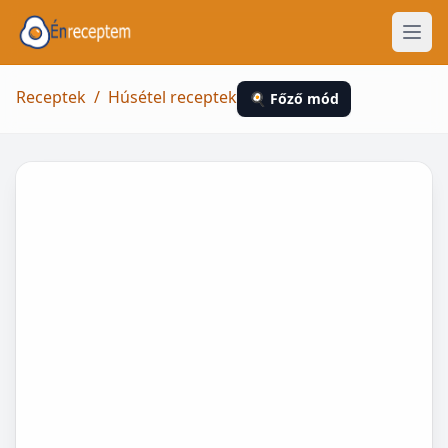
Receptek
/
Húsétel receptek
🍳 Főző mód