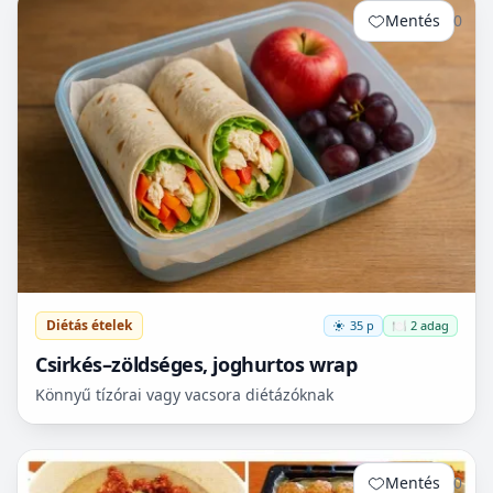
Mentés
0
Diétás ételek
35 p
🍽️ 2 adag
Csirkés–zöldséges, joghurtos wrap
Könnyű tízórai vagy vacsora diétázóknak
Mentés
0