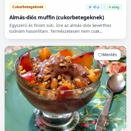
Cukorbetegeknek
45 p
🍽️ 6 adag
Almás-diós muffin (cukorbetegeknek)
Egyszerű és finom süti. ízre az almás-diós keverthez
tudnám hasonlítani. Természetesen nem csak
cukorbetegek fogyaszthassák! 🧁
Mentés
0