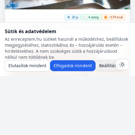
20 p
🍽️ 4 adag
🔥 ~579 kcal
Túrógombóc főzés nélkül (tojás mentes)
Sütik és adatvédelem
Az enreceptem.hu sütiket használ a működéshez, beállítások
megjegyzéséhez, statisztikához és – hozzájárulás esetén –
hirdetésekhez. A nem szükséges sütik a hozzájárulásod
Mentés
0
nélkül nem töltődnek be.
Elutasítok mindent
Elfogadok mindent
Beállítások