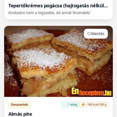
Tepertőkrémes pogácsa (hajtogatás nélkül is
leveles)
Kinézetre nem a legszebb, de annál finomabb!
Mentés
0
Desszertek
🍽️ 1 adag
🔥 ~188 kcal/100 g
Almás pite