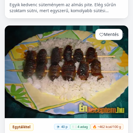
Egyik kedvenc süteményem az almás pite. Elég sűrűn
szoktam sütni, mert egyszerű, komolyabb sütési
ismeretet nem igényel, ráadásul, amíg a tészta pihen,
egy leve...
Mentés
1
Egytálétel
40 p
🍽️ 4 adag
🔥 ~462 kcal/100 g