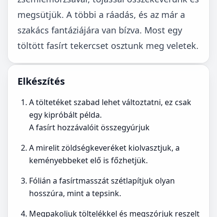
megsütjük. A többi a ráadás, és az már a
szakács fantáziájára van bízva. Most egy
töltött fasírt tekercset osztunk meg veletek.
Elkészítés
A töltetéket szabad lehet változtatni, ez csak
egy kipróbált példa.
A fasírt hozzávalóit összegyúrjuk
A mirelit zöldségkeveréket kiolvasztjuk, a
keményebbeket elő is főzhetjük.
Fólián a fasírtmasszát szétlapítjuk olyan
hosszúra, mint a tepsink.
Megpakoljuk töltelékkel és megszórjuk reszelt