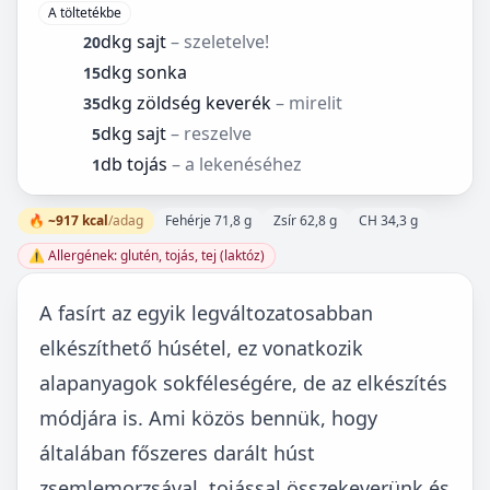
A töltetékbe
dkg sajt
– szeletelve!
20
dkg sonka
15
dkg zöldség keverék
– mirelit
35
dkg sajt
– reszelve
5
db tojás
– a lekenéséhez
1
🔥 ~917 kcal
/adag
Fehérje 71,8 g
Zsír 62,8 g
CH 34,3 g
⚠️ Allergének: glutén, tojás, tej (laktóz)
A fasírt az egyik legváltozatosabban
elkészíthető húsétel, ez vonatkozik
alapanyagok sokféleségére, de az elkészítés
módjára is. Ami közös bennük, hogy
általában főszeres darált húst
zsemlemorzsával, tojással összekeverünk és