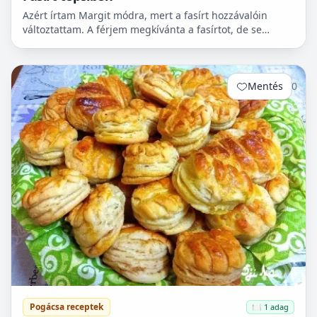
Azért írtam Margit módra, mert a fasírt hozzávalóin
változtattam. A férjem megkívánta a fasírtot, de se
kenyér, se zsemle nem volt itthon. Majd reggel lesz
véve...
Mentés
0
Pogácsa receptek
🍽️ 1 adag