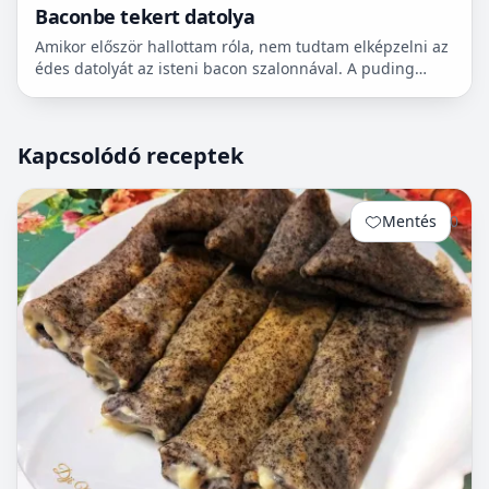
Baconbe tekert datolya
Amikor először hallottam róla, nem tudtam elképzelni az
édes datolyát az isteni bacon szalonnával. A puding
próbája az evés, mielőtt véleményt alkotok meg kell...
Kapcsolódó receptek
Mentés
0