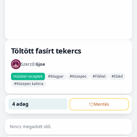
Töltött fasírt tekercs
Szerző:
Gjoe
Húsétel receptek
#Magyar
#Közepes
#Főétel
#Ebéd
#Közepes kalória
4 adag
Mentés
Nincs megadott idő.