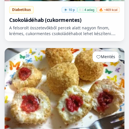
Diabetikus
10 p
🍽️ 4 adag
🔥 ~469 kcal
Csokoládéhab (cukormentes)
A felsorolt összetevőkből percek alatt nagyon finom,
krémes, cukormentes csokoládéhabot lehet készíteni.
Nem igényel főzést, és kiválóan alkalmas
pohárdesszertn...
Mentés
0