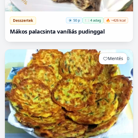
Desszertek
50 p
🍽️ 4 adag
🔥 ~426 kcal
Mákos palacsinta vaníliás pudinggal
Mentés
0