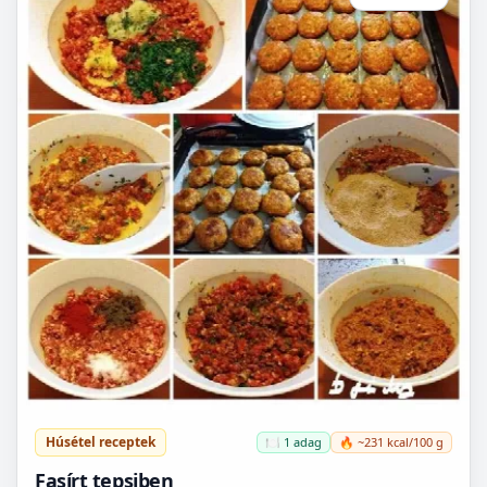
Húsétel receptek
🍽️ 1 adag
🔥 ~231 kcal/100 g
Fasírt tepsiben