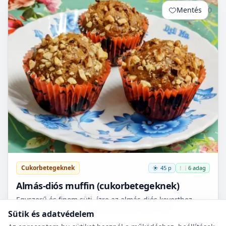
Mentés
0
Cukorbetegeknek
45 p
🍽️ 6 adag
Almás-diós muffin (cukorbetegeknek)
Egyszerű és finom süti. ízre az almás-diós keverthez
tudnám hasonlítani. Természetesen nem csak
Sütik és adatvédelem
cukorbetegek fogyaszthassák! 🧁