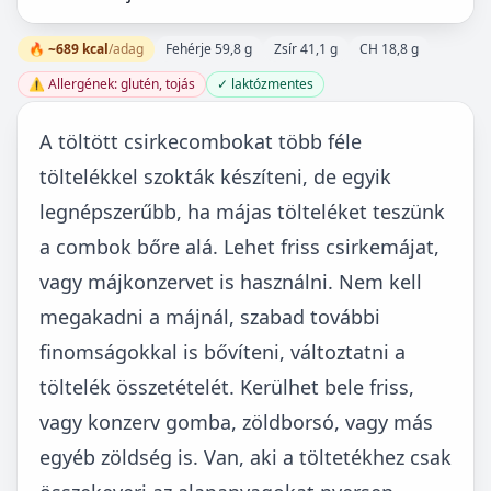
🔥 ~689 kcal
/adag
Fehérje 59,8 g
Zsír 41,1 g
CH 18,8 g
⚠️ Allergének: glutén, tojás
✓ laktózmentes
A töltött csirkecombokat több féle
töltelékkel szokták készíteni, de egyik
legnépszerűbb, ha májas tölteléket teszünk
a combok bőre alá. Lehet friss csirkemájat,
vagy májkonzervet is használni. Nem kell
megakadni a májnál, szabad további
finomságokkal is bővíteni, változtatni a
töltelék összetételét. Kerülhet bele friss,
vagy konzerv gomba, zöldborsó, vagy más
egyéb zöldség is. Van, aki a töltetékhez csak