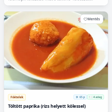
készítettem el, ami nagyon finom lett!😋
Mentés
0
Főételek
65 p
🍽️ 4 adag
Töltött paprika (rizs helyett kölessel)