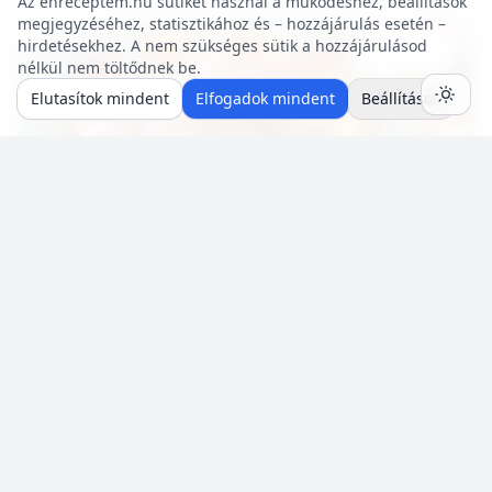
Az enreceptem.hu sütiket használ a működéshez, beállítások
megjegyzéséhez, statisztikához és – hozzájárulás esetén –
hirdetésekhez. A nem szükséges sütik a hozzájárulásod
Mentés
0
nélkül nem töltődnek be.
Elutasítok mindent
Elfogadok mindent
Beállítások
Diabetikus
10 p
🍽️ 4 adag
🔥 ~469 kcal
Csokoládéhab (cukormentes)
A felsorolt összetevőkből percek alatt nagyon finom,
krémes, cukormentes csokoládéhabot lehet készíteni.
Nem igényel főzést, és kiválóan alkalmas