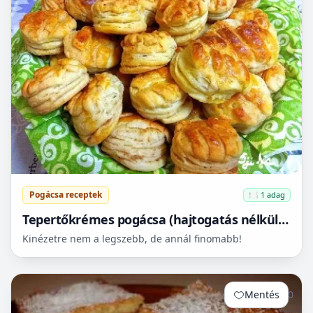
Pogácsa receptek
🍽️ 1 adag
Tepertőkrémes pogácsa (hajtogatás nélkül is
leveles)
Kinézetre nem a legszebb, de annál finomabb!
Mentés
0