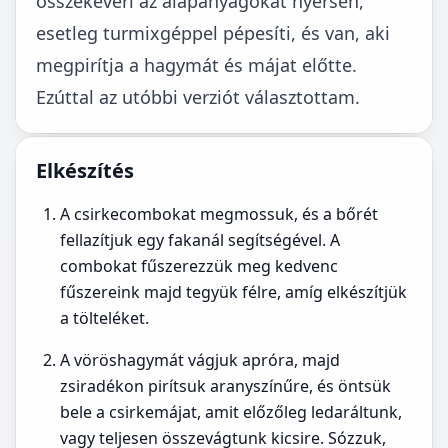
összekeveri az alapanyagokat nyersen,
esetleg turmixgéppel pépesíti, és van, aki
megpirítja a hagymát és májat előtte.
Ezúttal az utóbbi verziót választottam.
Elkészítés
A csirkecombokat megmossuk, és a bőrét
fellazítjuk egy fakanál segítségével. A
combokat fűszerezzük meg kedvenc
fűszereink majd tegyük félre, amíg elkészítjük
a tölteléket.
A vöröshagymát vágjuk apróra, majd
zsiradékon pirítsuk aranyszínűre, és öntsük
bele a csirkemájat, amit előzőleg ledaráltunk,
vagy teljesen összevágtunk kicsire. Sózzuk,