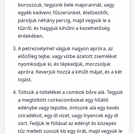
borsozzuk, tegyünk bele majorannát, vagy
egyéb kedvenc fűszerünket, ételízesítőt,
pároljuk néhány percig, majd vegyük le a
tűzről, és hagyjuk kihűlni a kezelhetőség
érdekében.
A petrezselymet vágjuk nagyon apróra, az
előzőleg tejbe, vagy vízbe ázatott zsemléket
nyomkodjuk ki, és tépkedjük, morzsoljuk
apróra. Keverjük hozzá a kihűlt májat, és a két
tojást.
Töltsük a tölteléket a combok bőre alá. Tegyük
a megtöltött csirkecombokat egy hőálló
edénybe vagy tepsibe, öntsünk alá egy kevés
zsiradékot, egy dl vizet, vagy ínyencek egy dl
sört. Fedjük le fóliával az edényt és közepes
tűz mellett süssük kb egy órát, majd vegyük le