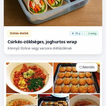
Diétás ételek
35 p
🍽️ 2 adag
Csirkés–zöldséges, joghurtos wrap
Könnyű tízórai vagy vacsora diétázóknak
Mentés
0