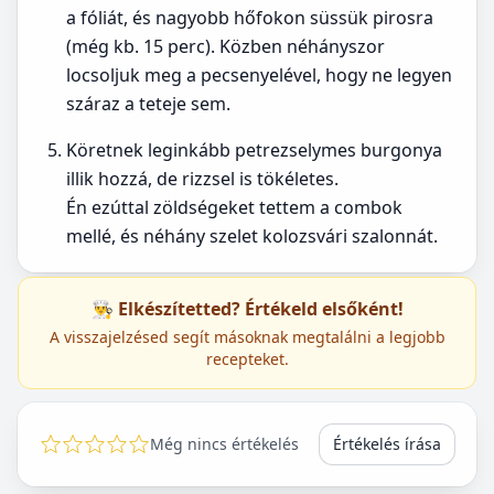
a fóliát, és nagyobb hőfokon süssük pirosra
(még kb. 15 perc). Közben néhányszor
locsoljuk meg a pecsenyelével, hogy ne legyen
száraz a teteje sem.
Köretnek leginkább petrezselymes burgonya
illik hozzá, de rizzsel is tökéletes.
Én ezúttal zöldségeket tettem a combok
mellé, és néhány szelet kolozsvári szalonnát.
👨‍🍳 Elkészítetted? Értékeld elsőként!
A visszajelzésed segít másoknak megtalálni a legjobb
recepteket.
Még nincs értékelés
Értékelés írása