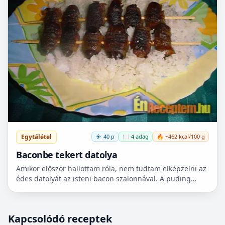
Egytálétel
40 p
🍽️ 4 adag
🔥 ~462 kcal/100 g
Baconbe tekert datolya
Amikor először hallottam róla, nem tudtam elképzelni az
édes datolyát az isteni bacon szalonnával. A puding
próbája az evés, mielőtt véleményt alkotok meg kell...
Kapcsolódó receptek