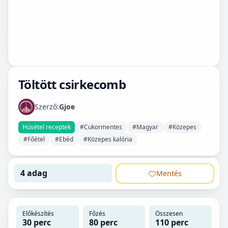
Töltött csirkecomb
Szerző:
Gjoe
Húsétel receptek
#Cukormentes
#Magyar
#Közepes
#Főétel
#Ebéd
#Közepes kalória
4 adag
Mentés
Előkészítés
Főzés
Összesen
30 perc
80 perc
110 perc