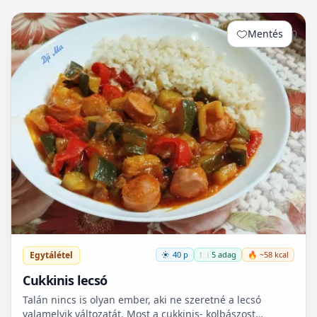
Mentés
0
Egytálétel
40 p
🍽️ 5 adag
🔥 ~58 kcal
Cukkinis lecsó
Talán nincs is olyan ember, aki ne szeretné a lecsó
valamelyik változatát. Most a cukkinis- kolbászost