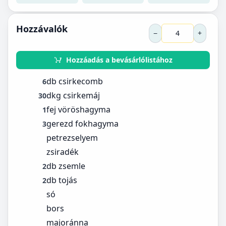
Hozzávalók
−
+
Hozzáadás a bevásárlólistához
db csirkecomb
6
dkg csirkemáj
30
fej vöröshagyma
1
gerezd fokhagyma
3
petrezselyem
zsiradék
db zsemle
2
db tojás
2
só
bors
majoránna