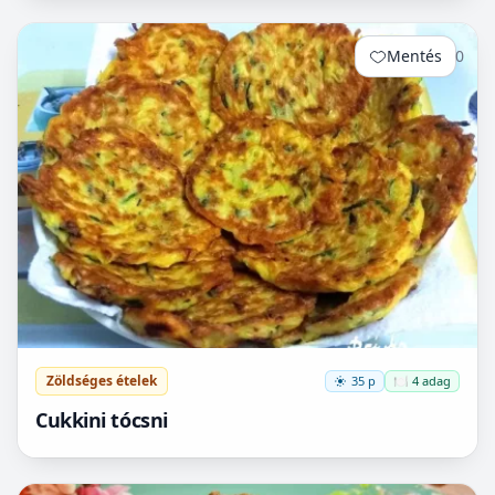
Mentés
0
Zöldséges ételek
35 p
🍽️ 4 adag
Cukkini tócsni