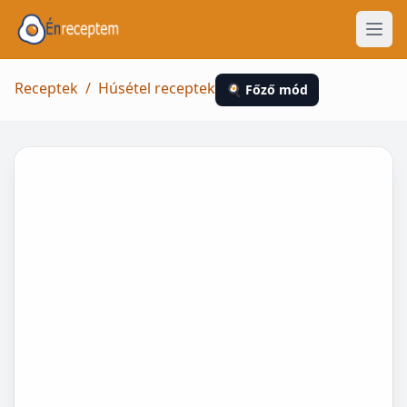
Receptek
/
Húsétel receptek
🍳 Főző mód