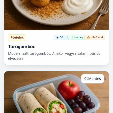
Főételek
50 p
🍽️ 4 adag
🔥 ~746 kcal
Túrógombóc
Modernizált túrógombóc. Amikor vágysz valami bűnös
élvezetre.
Mentés
0