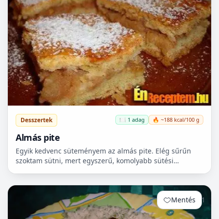
Desszertek
🍽️ 1 adag
🔥 ~188 kcal/100 g
Almás pite
Egyik kedvenc süteményem az almás pite. Elég sűrűn
szoktam sütni, mert egyszerű, komolyabb sütési
ismeretet nem igényel, ráadásul, amíg a tészta pihen,
egy leve...
Mentés
1