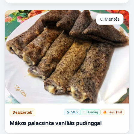
Mentés
0
Desszertek
50 p
🍽️ 4 adag
🔥 ~426 kcal
Mákos palacsinta vaníliás pudinggal