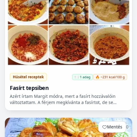
Húsétel receptek
🍽️ 1 adag
🔥 ~231 kcal/100 g
Fasírt tepsiben
Azért írtam Margit módra, mert a fasírt hozzávalóin
változtattam. A férjem megkívánta a fasírtot, de se
kenyér, se zsemle nem volt itthon. Majd reggel lesz
véve...
Mentés
0