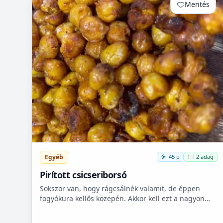
Mentés
0
Egyéb
45 p
🍽️ 2 adag
Pirított csicseriborsó
Sokszor van, hogy rágcsálnék valamit, de éppen
fogyókura kellős közepén. Akkor kell ezt a nagyon
finom csicseriborsó rágcsálnivalót megcsinálni. Nem
kell hozzá...