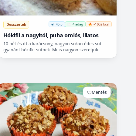
Desszertek
45 p
🍽️ 4 adag
🔥 ~1052 kcal
Hókifli a nagyitól, puha omlós, illatos
10 hét és itt a karácsony, nagyon sokan édes süti
gyanánt hókiflit sütnek. Mi is nagyon szeretjük.
Mentés
0