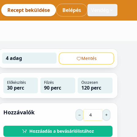
Recept beküldése
Belépés
Vendég
4 adag
Mentés
Előkészítés
Főzés
Összesen
30 perc
90 perc
120 perc
Hozzávalók
−
+
Hozzáadás a bevásárlólistához