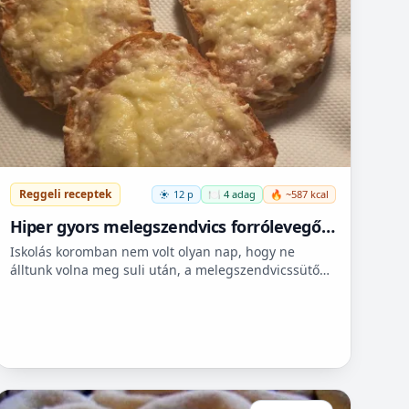
Reggeli receptek
12 p
🍽️ 4 adag
🔥 ~587 kcal
Hiper gyors melegszendvics forrólevegős
sütőbe
Iskolás koromban nem volt olyan nap, hogy ne
álltunk volna meg suli után, a melegszendvicssütő
bódénál. Imádtuk azt az ízt amit csak ott, és sehol
máshol nem le...