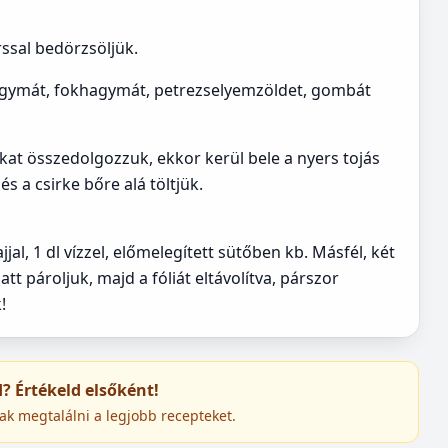
orssal bedörzsöljük.
agymát, fokhagymát, petrezselyemzöldet, gombát
ókat összedolgozzuk, ekkor kerül bele a nyers tojás
és a csirke bőre alá töltjük.
al, 1 dl vízzel, előmelegített sütőben kb. Másfél, két
att pároljuk, majd a fóliát eltávolítva, párszor
!
ed? Értékeld elsőként!
ak megtalálni a legjobb recepteket.