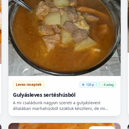
Leves receptek
120 p
🍽️ 4 adag
Gulyásleves sertéshúsból
A mi családunk nagyon szereti a gulyáslevest
általában marhahúsból szoktuk készíteni, de mi
szeretjük a sertéshúst. Leginkább lapockát szoktunk
vásárolni, mert...