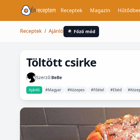
Receptek
Magazin
Hűtődbe
Receptek
/
Ajánló
🍳 Főző mód
Töltött csirke
Szerző:
BeBe
Ajánló
#Magyar
#Közepes
#Főétel
#Ebéd
#Közep