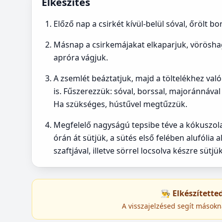
Elkészítés
Előző nap a csirkét kívül-belül sóval, őrölt b
Másnap a csirkemájakat elkaparjuk, vörösh
apróra vágjuk.
A zsemlét beáztatjuk, majd a töltelékhez val
is. Fűszerezzük: sóval, borssal, majoránnával 
Ha szükséges, hústűvel megtűzzük.
Megfelelő nagyságú tepsibe téve a kókuszolajj
órán át sütjük, a sütés első felében alufólia al
szaftjával, illetve sörrel locsolva készre sütjük
👨‍🍳 Elkészített
A visszajelzésed segít másokn