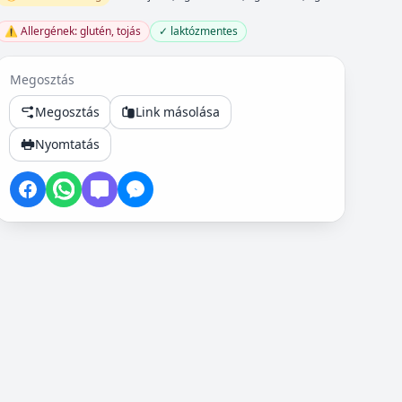
⚠️ Allergének: glutén, tojás
✓ laktózmentes
Megosztás
Megosztás
Link másolása
Nyomtatás