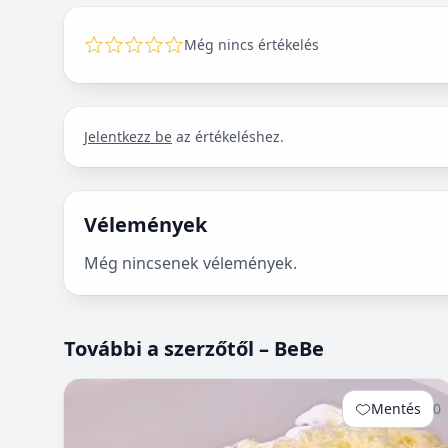
Még nincs értékelés
Jelentkezz be
az értékeléshez.
Vélemények
Még nincsenek vélemények.
További a szerzőtől – BeBe
Mentés
0