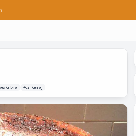
n
es kalória
#csirkemáj