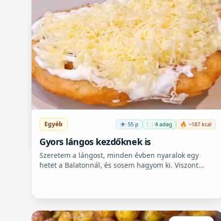
Egyéb
55 p
🍽️ 4 adag
🔥 ~187 kcal
Gyors lángos kezdőknek is
Szeretem a lángost, minden évben nyaralok egy
hetet a Balatonnál, és sosem hagyom ki. Viszont
itthon ritkán van lehetőségem készíteni, mert
hoszadalmas, keleszt...