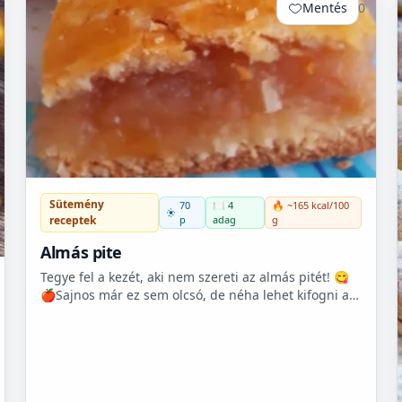
Mentés
0
Sütemény
70
🍽️ 4
🔥 ~165 kcal/100
p
adag
g
receptek
Almás pite
Tegye fel a kezét, aki nem szereti az almás pitét! 😋
🍎Sajnos már ez sem olcsó, de néha lehet kifogni a
Tescoban 500.- Ft körüli almát.