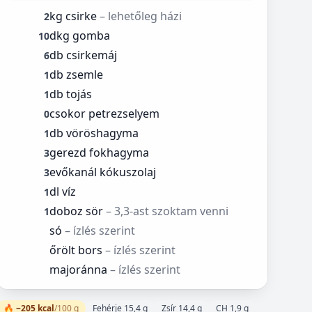
kg csirke
– lehetőleg házi
2
dkg gomba
10
db csirkemáj
6
db zsemle
1
db tojás
1
csokor petrezselyem
0
db vöröshagyma
1
gerezd fokhagyma
3
evőkanál kókuszolaj
3
dl víz
1
doboz sör
– 3,3-ast szoktam venni
1
só
– ízlés szerint
őrölt bors
– ízlés szerint
majoránna
– ízlés szerint
🔥 ~205 kcal
/100 g
Fehérje 15,4 g
Zsír 14,4 g
CH 1,9 g