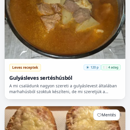
Leves receptek
120 p
🍽️ 4 adag
Gulyásleves sertéshúsból
A mi családunk nagyon szereti a gulyáslevest általában
marhahúsból szoktuk készíteni, de mi szeretjük a
sertéshúst. Leginkább lapockát szoktunk vásárolni,
mert...
Mentés
1