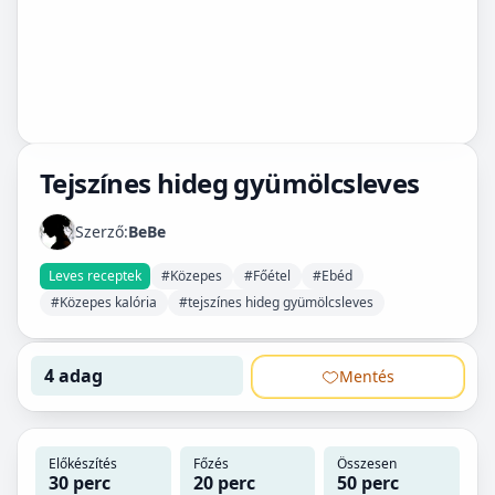
Tejszínes hideg gyümölcsleves
Szerző:
BeBe
Leves receptek
#Közepes
#Főétel
#Ebéd
#Közepes kalória
#tejszínes hideg gyümölcsleves
4 adag
Mentés
Előkészítés
Főzés
Összesen
30 perc
20 perc
50 perc