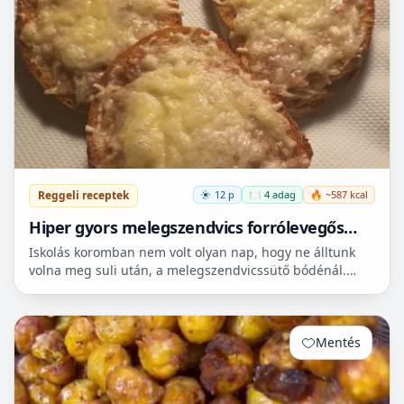
Reggeli receptek
12 p
🍽️ 4 adag
🔥 ~587 kcal
Hiper gyors melegszendvics forrólevegős
sütőbe
Iskolás koromban nem volt olyan nap, hogy ne álltunk
volna meg suli után, a melegszendvicssütő bódénál.
Imádtuk azt az ízt amit csak ott, és sehol máshol nem
le...
Mentés
0