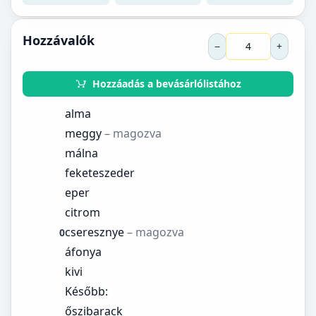
Hozzávalók
−
+
Hozzáadás a bevásárlólistához
alma
meggy
– magozva
málna
feketeszeder
eper
citrom
cseresznye
– magozva
0
áfonya
kivi
Később:
őszibarack