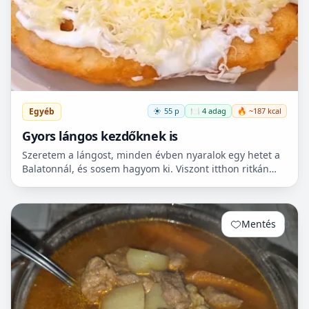
Egyéb
55 p
🍽️ 4 adag
🔥 ~187 kcal
Gyors lángos kezdőknek is
Szeretem a lángost, minden évben nyaralok egy hetet a
Balatonnál, és sosem hagyom ki. Viszont itthon ritkán
van lehetőségem készíteni, mert hoszadalmas, keleszt...
Mentés
0