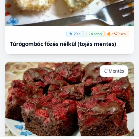
20 p
🍽️ 4 adag
🔥 ~579 kcal
Túrógombóc főzés nélkül (tojás mentes)
Mentés
0