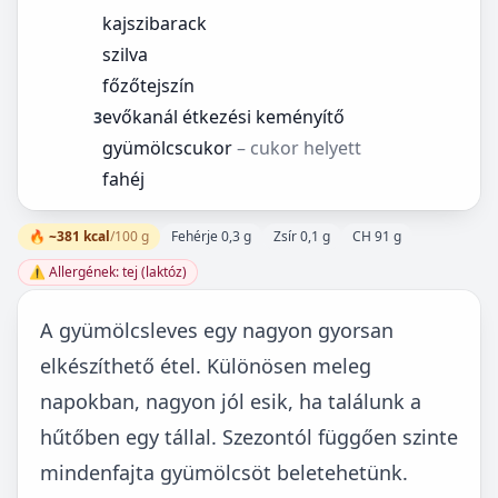
kajszibarack
szilva
főzőtejszín
evőkanál étkezési keményítő
3
gyümölcscukor
– cukor helyett
fahéj
🔥 ~381 kcal
/100 g
Fehérje 0,3 g
Zsír 0,1 g
CH 91 g
⚠️ Allergének: tej (laktóz)
A gyümölcsleves egy nagyon gyorsan
elkészíthető étel. Különösen meleg
napokban, nagyon jól esik, ha találunk a
hűtőben egy tállal. Szezontól függően szinte
mindenfajta gyümölcsöt beletehetünk.