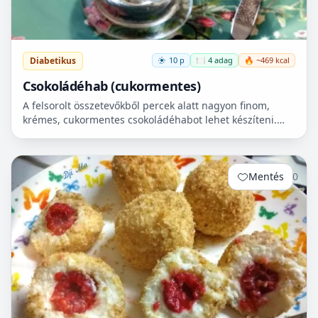
Diabetikus
10 p
🍽️ 4 adag
🔥 ~469 kcal
Csokoládéhab (cukormentes)
A felsorolt összetevőkből percek alatt nagyon finom,
krémes, cukormentes csokoládéhabot lehet készíteni.
Nem igényel főzést, és kiválóan alkalmas
pohárdesszertn...
Mentés
0