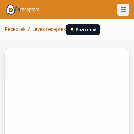
Receptek
/
Leves receptek
🍳 Főző mód