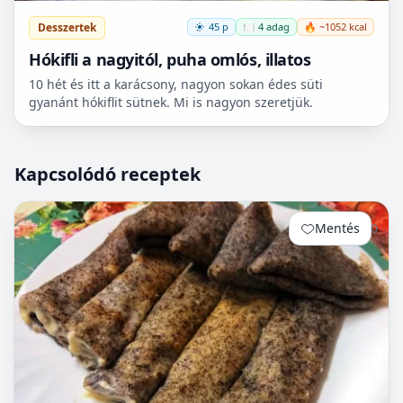
Desszertek
45 p
🍽️ 4 adag
🔥 ~1052 kcal
Hókifli a nagyitól, puha omlós, illatos
10 hét és itt a karácsony, nagyon sokan édes süti
gyanánt hókiflit sütnek. Mi is nagyon szeretjük.
Kapcsolódó receptek
Mentés
0