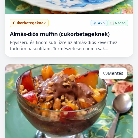
Cukorbetegeknek
45 p
🍽️ 6 adag
Almás-diós muffin (cukorbetegeknek)
Egyszerű és finom süti. ízre az almás-diós keverthez
tudnám hasonlítani. Természetesen nem csak
cukorbetegek fogyaszthassák! 🧁
Mentés
0