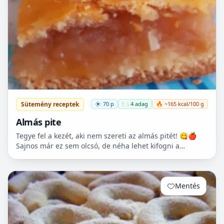
Sütemény receptek
70 p
🍽️ 4 adag
🔥 ~165 kcal/100 g
Almás pite
Tegye fel a kezét, aki nem szereti az almás pitét! 😋🍎
Sajnos már ez sem olcsó, de néha lehet kifogni a
Tescoban 500.- Ft körüli almát.
Mentés
0