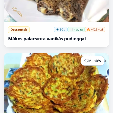
Desszertek
50 p
🍽️ 4 adag
🔥 ~426 kcal
Mákos palacsinta vaníliás pudinggal
Mentés
0