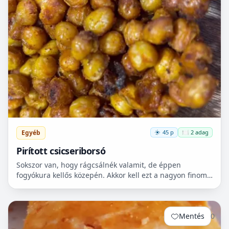
Egyéb
45 p
🍽️ 2 adag
Pirított csicseriborsó
Sokszor van, hogy rágcsálnék valamit, de éppen
fogyókura kellős közepén. Akkor kell ezt a nagyon finom
csicseriborsó rágcsálnivalót megcsinálni. Nem kell
hozzá...
Mentés
0