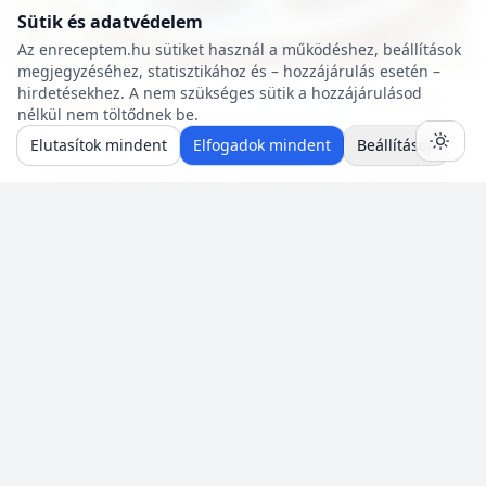
Sütik és adatvédelem
Az enreceptem.hu sütiket használ a működéshez, beállítások
megjegyzéséhez, statisztikához és – hozzájárulás esetén –
hirdetésekhez. A nem szükséges sütik a hozzájárulásod
Sütemény receptek
55 p
🍽️ 6 adag
🔥 ~342 kcal
nélkül nem töltődnek be.
Epres kakaós kevert
Elutasítok mindent
Elfogadok mindent
Beállítások
A recept egyszerű, gyorsan összedobható, nagyon puha,
és omlós süti. Ízlésünk szerint variálható bármilyen
gyümölccsel, dióval, mazsolával, sőt csokidarabokkal...
Neked is van egy jól bevált
recepted?
Oszd meg a közösséggel! Pár perc az egész:
hozzávalók, lépések, egy fotó — mi pedig saját
szerzői oldalt adunk a receptjeidhez.
🍳 Recept beküldése