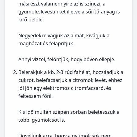
másrészt valamennyire az is színezi, a
gyümölcslevesünket illetve a sűrítő-anyag is
kifő belőle.
Negyedekre vágjuk az almát, kivágjuk a
magházat és felaprítjuk.
Annyi vízzel, felöntjük, hogy bőven ellepje.
Belerakjuk a kb. 2-3 rúd fahéjat, hozzáadjuk a
cukrot, belefacsarjuk a citromok levét. ehhez
jól jön egy elektromos citromfacsaró, és
felteszem főni.
Kis idő múltán szépen sorban beletesszük a
többi gyümölcsöt is.
Figyeljünk arra, hogy a gyümölcsök nem