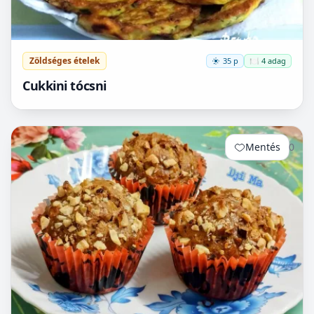
Zöldséges ételek
35 p
🍽️ 4 adag
Cukkini tócsni
Mentés
0