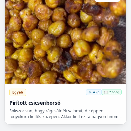
Egyéb
45 p
🍽️ 2 adag
Pirított csicseriborsó
Sokszor van, hogy rágcsálnék valamit, de éppen
fogyókura kellős közepén. Akkor kell ezt a nagyon finom
csicseriborsó rágcsálnivalót megcsinálni. Nem kell
hozzá...