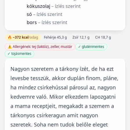
kókuszolaj
– ízlés szerint
só
– ízlés szerint
bors
– ízlés szerint
🔥 ~372 kcal
/adag
Fehérje 45,3 g
Zsír 12,1 g
CH 18,7 g
⚠️ Allergének: tej (laktóz), zeller, mustár
✓ gluténmentes
✓ tojásmentes
Nagyon szeretem a tárkony ízét, de ha ezt
levesbe tesszük, akkor duplán finom, pláne,
ha mindez csirkehússal párosul az, nagyon
kedvemre való. Mikor elkezdem lapozgatni
a mama receptjeit, megakadt a szemem a
tárkonyos csirkeragun amit nagyon
szeretek. Soha nem tudok belőle eleget