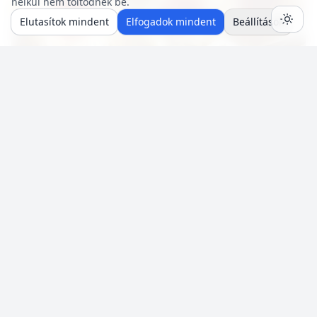
nélkül nem töltődnek be.
Elutasítok mindent
Elfogadok mindent
Beállítások
20 p
🍽️ 4 adag
🔥 ~579 kcal
Túrógombóc főzés nélkül (tojás mentes)
Mentés
0