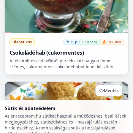
Diabetikus
10 p
🍽️ 4 adag
🔥 ~469 kcal
Csokoládéhab (cukormentes)
A felsorolt összetevőkből percek alatt nagyon finom,
krémes, cukormentes csokoládéhabot lehet készíteni.
Nem igényel főzést, és kiválóan alkalmas
pohárdesszertn...
Mentés
0
Sütik és adatvédelem
Az enreceptem.hu sütiket használ a működéshez, beállítások
megjegyzéséhez, statisztikához és – hozzájárulás esetén –
hirdetésekhez. A nem szükséges sütik a hozzájárulásod