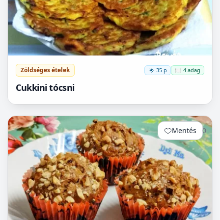
Zöldséges ételek
35 p
🍽️ 4 adag
Cukkini tócsni
Mentés
0