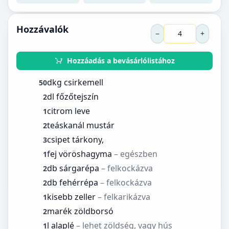
Hozzávalók
−
+
Hozzáadás a bevásárlólistához
dkg csirkemell
50
dl főzőtejszín
2
citrom leve
1
teáskanál mustár
2
csipet tárkony,
3
fej vöröshagyma
– egészben
1
db sárgarépa
– felkockázva
2
db fehérrépa
– felkockázva
2
kisebb zeller
– felkarikázva
1
marék zöldborsó
2
l alaplé
– lehet zöldség, vagy hús
1