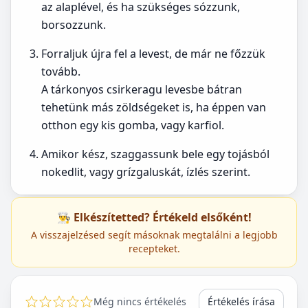
az alaplével, és ha szükséges sózzunk,
borsozzunk.
Forraljuk újra fel a levest, de már ne főzzük
tovább.
A tárkonyos csirkeragu levesbe bátran
tehetünk más zöldségeket is, ha éppen van
otthon egy kis gomba, vagy karfiol.
Amikor kész, szaggassunk bele egy tojásból
nokedlit, vagy grízgaluskát, ízlés szerint.
👨‍🍳 Elkészítetted? Értékeld elsőként!
A visszajelzésed segít másoknak megtalálni a legjobb
recepteket.
Még nincs értékelés
Értékelés írása