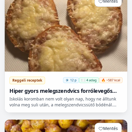
Mentés
1
Reggeli receptek
12 p
🍽️ 4 adag
🔥 ~587 kcal
Hiper gyors melegszendvics forrólevegős
sütőbe
Iskolás koromban nem volt olyan nap, hogy ne álltunk
volna meg suli után, a melegszendvicssütő bódénál.
Imádtuk azt az ízt amit csak ott, és sehol máshol nem
le...
Mentés
0