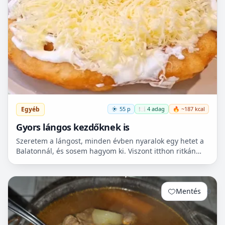
Egyéb
55 p
🍽️ 4 adag
🔥 ~187 kcal
Gyors lángos kezdőknek is
Szeretem a lángost, minden évben nyaralok egy hetet a
Balatonnál, és sosem hagyom ki. Viszont itthon ritkán
van lehetőségem készíteni, mert hoszadalmas, keleszt...
Mentés
0