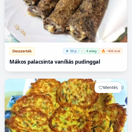
Desszertek
50 p
🍽️ 4 adag
🔥 ~426 kcal
Mákos palacsinta vaníliás pudinggal
Mentés
0