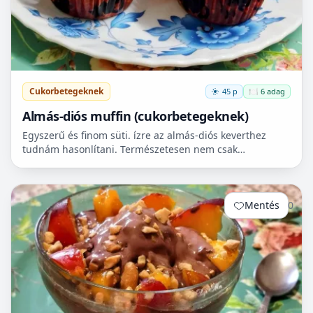
Cukorbetegeknek
45 p
🍽️ 6 adag
Almás-diós muffin (cukorbetegeknek)
Egyszerű és finom süti. ízre az almás-diós keverthez
tudnám hasonlítani. Természetesen nem csak
cukorbetegek fogyaszthassák! 🧁
Mentés
0