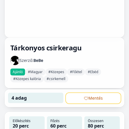
Tárkonyos csirkeragu
Szerző:
BeBe
Ajánló
#Magyar
#Közepes
#Főétel
#Ebéd
#Közepes kalória
#csirkemell
4 adag
Mentés
Előkészítés
Főzés
Összesen
20 perc
60 perc
80 perc