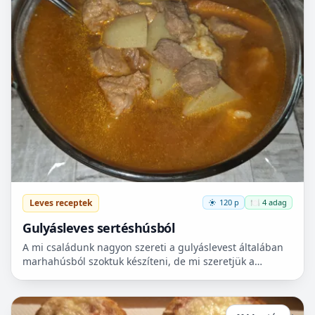
Leves receptek
120 p
🍽️ 4 adag
Gulyásleves sertéshúsból
A mi családunk nagyon szereti a gulyáslevest általában
marhahúsból szoktuk készíteni, de mi szeretjük a
sertéshúst. Leginkább lapockát szoktunk vásárolni,
mert...