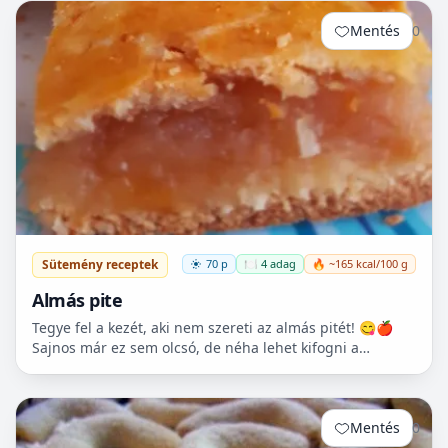
Mentés
0
Sütemény receptek
70 p
🍽️ 4 adag
🔥 ~165 kcal/100 g
Almás pite
Tegye fel a kezét, aki nem szereti az almás pitét! 😋🍎
Sajnos már ez sem olcsó, de néha lehet kifogni a
Tescoban 500.- Ft körüli almát.
Mentés
0