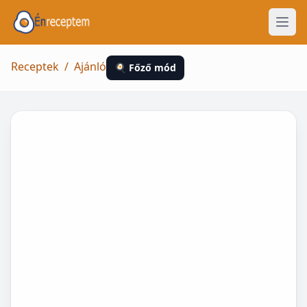
Receptek
/
Ajánló
🍳 Főző mód