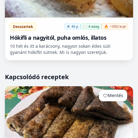
Desszertek
45 p
🍽️ 4 adag
🔥 ~1052 kcal
Hókifli a nagyitól, puha omlós, illatos
10 hét és itt a karácsony, nagyon sokan édes süti
gyanánt hókiflit sütnek. Mi is nagyon szeretjük.
Kapcsolódó receptek
Mentés
0