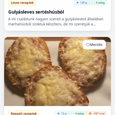
Leves receptek
120 p
🍽️ 4 adag
Gulyásleves sertéshúsból
A mi családunk nagyon szereti a gulyáslevest általában
marhahúsból szoktuk készíteni, de mi szeretjük a
sertéshúst. Leginkább lapockát szoktunk vásárolni,
mert...
Mentés
1
Reggeli receptek
12 p
🍽️ 4 adag
🔥 ~587 kcal