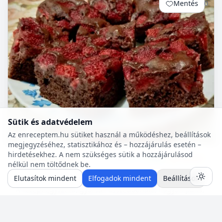
Mentés
0
Sütik és adatvédelem
Az enreceptem.hu sütiket használ a működéshez, beállítások
megjegyzéséhez, statisztikához és – hozzájárulás esetén –
hirdetésekhez. A nem szükséges sütik a hozzájárulásod
Sütemény receptek
55 p
🍽️ 6 adag
🔥 ~342 kcal
nélkül nem töltődnek be.
Epres kakaós kevert
Elutasítok mindent
Elfogadok mindent
Beállítások
A recept egyszerű, gyorsan összedobható, nagyon puha,
és omlós süti. Ízlésünk szerint variálható bármilyen
gyümölccsel, dióval, mazsolával, sőt csokidarabokkal...