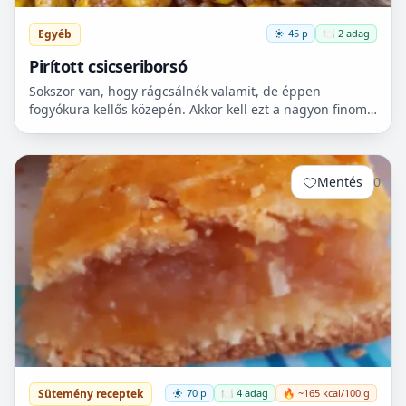
Egyéb
45 p
🍽️ 2 adag
Pirított csicseriborsó
Sokszor van, hogy rágcsálnék valamit, de éppen
fogyókura kellős közepén. Akkor kell ezt a nagyon finom
csicseriborsó rágcsálnivalót megcsinálni. Nem kell
hozzá...
Mentés
0
Sütemény receptek
70 p
🍽️ 4 adag
🔥 ~165 kcal/100 g