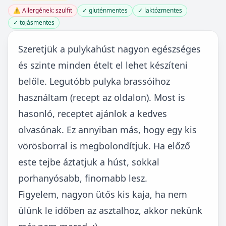
⚠️ Allergének: szulfit
✓ gluténmentes
✓ laktózmentes
✓ tojásmentes
Szeretjük a pulykahúst nagyon egészséges
és szinte minden ételt el lehet készíteni
belőle. Legutóbb pulyka brassóihoz
használtam (recept az oldalon). Most is
hasonló, receptet ajánlok a kedves
olvasónak. Ez annyiban más, hogy egy kis
vörösborral is megbolondítjuk. Ha előző
este tejbe áztatjuk a húst, sokkal
porhanyósabb, finomabb lesz.
Figyelem, nagyon ütős kis kaja, ha nem
ülünk le időben az asztalhoz, akkor nekünk