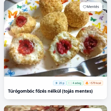
Mentés
0
20 p
🍽️ 4 adag
🔥 ~579 kcal
Túrógombóc főzés nélkül (tojás mentes)