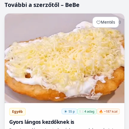
További a szerzőtől – BeBe
Mentés
0
Egyéb
55 p
🍽️ 4 adag
🔥 ~187 kcal
Gyors lángos kezdőknek is