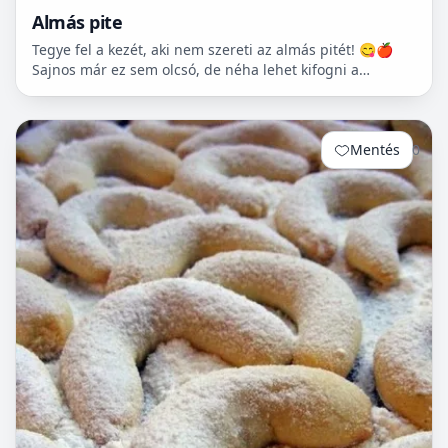
Almás pite
Tegye fel a kezét, aki nem szereti az almás pitét! 😋🍎
Sajnos már ez sem olcsó, de néha lehet kifogni a
Tescoban 500.- Ft körüli almát.
Mentés
0