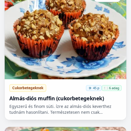
Cukorbetegeknek
45 p
🍽️ 6 adag
Almás-diós muffin (cukorbetegeknek)
Egyszerű és finom süti. ízre az almás-diós keverthez
tudnám hasonlítani. Természetesen nem csak
cukorbetegek fogyaszthassák! 🧁