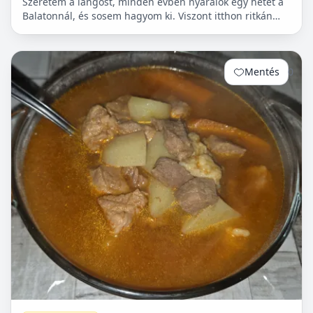
Szeretem a lángost, minden évben nyaralok egy hetet a
Balatonnál, és sosem hagyom ki. Viszont itthon ritkán
van lehetőségem készíteni, mert hoszadalmas, keleszt...
Mentés
0