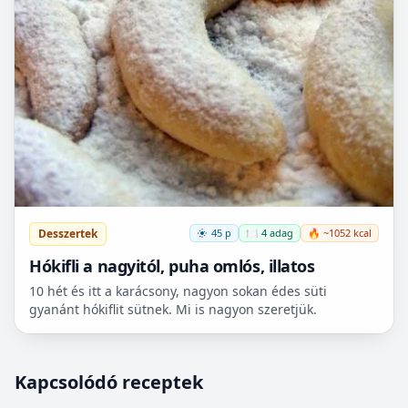
Desszertek
45 p
🍽️ 4 adag
🔥 ~1052 kcal
Hókifli a nagyitól, puha omlós, illatos
10 hét és itt a karácsony, nagyon sokan édes süti
gyanánt hókiflit sütnek. Mi is nagyon szeretjük.
Kapcsolódó receptek