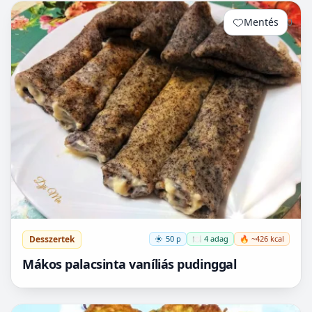
Mentés
0
Desszertek
50 p
🍽️ 4 adag
🔥 ~426 kcal
Mákos palacsinta vaníliás pudinggal