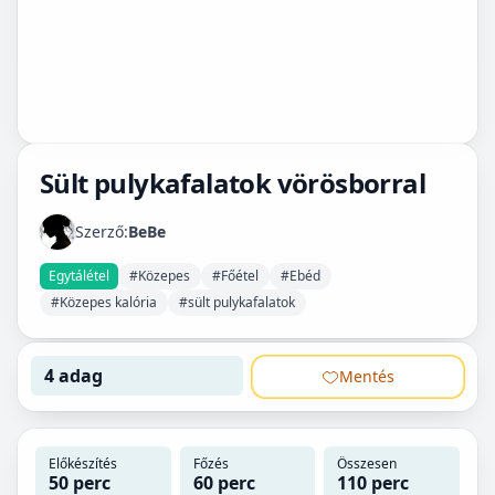
Sült pulykafalatok vörösborral
Szerző:
BeBe
Egytálétel
#Közepes
#Főétel
#Ebéd
#Közepes kalória
#sült pulykafalatok
4 adag
Mentés
Előkészítés
Főzés
Összesen
50 perc
60 perc
110 perc