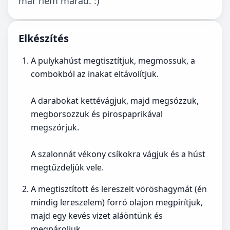
már nem marad. :)
Elkészítés
A pulykahúst megtisztítjuk, megmossuk, a
combokból az inakat eltávolítjuk.
A darabokat kettévágjuk, majd megsózzuk,
megborsozzuk és pirospaprikával
megszórjuk.
A szalonnát vékony csíkokra vágjuk és a húst
megtűzdeljük vele.
A megtisztított és lereszelt vöröshagymát (én
mindig lereszelem) forró olajon megpirítjuk,
majd egy kevés vizet aláöntünk és
megpároljuk.