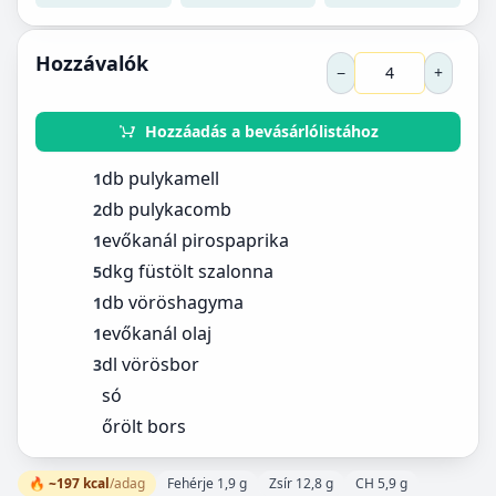
Hozzávalók
−
+
Hozzáadás a bevásárlólistához
db pulykamell
1
db pulykacomb
2
evőkanál pirospaprika
1
dkg füstölt szalonna
5
db vöröshagyma
1
evőkanál olaj
1
dl vörösbor
3
só
őrölt bors
🔥 ~197 kcal
/adag
Fehérje 1,9 g
Zsír 12,8 g
CH 5,9 g