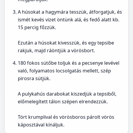
A húsokat a hagymára tesszük, átforgatjuk, és
ismét kevés vizet öntünk alá, és fedő alatt kb.
15 percig főzzük.
Ezután a húsokat kivesszük, és egy tepsibe
rakjuk, majd ráöntjük a vörösbort.
180 fokos sütőbe toljuk és a pecsenye levével
való, folyamatos locsolgatás mellett, szép
pirosra sütjük.
A pulykahús darabokat kiszedjük a tepsiből,
előmelegített tálon szépen elrendezzük.
Tört krumplival és vörösboros párolt vörös
káposztával kínáljuk.