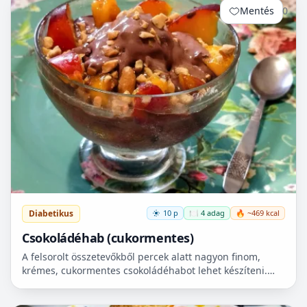
Mentés
0
Diabetikus
10 p
🍽️ 4 adag
🔥 ~469 kcal
Csokoládéhab (cukormentes)
A felsorolt összetevőkből percek alatt nagyon finom,
krémes, cukormentes csokoládéhabot lehet készíteni.
Nem igényel főzést, és kiválóan alkalmas
pohárdesszertn...