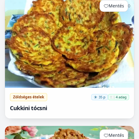
Mentés
0
Zöldséges ételek
35 p
🍽️ 4 adag
Cukkini tócsni
Mentés
0