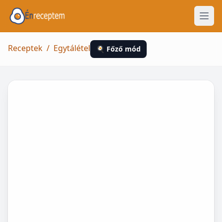
Receptek
/
Egytálétel
🍳 Főző mód