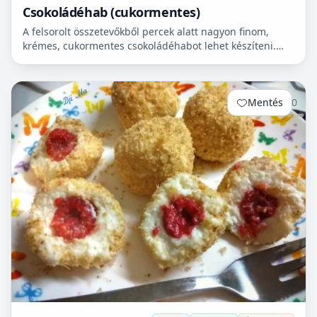
Csokoládéhab (cukormentes)
A felsorolt összetevőkből percek alatt nagyon finom,
krémes, cukormentes csokoládéhabot lehet készíteni.
Nem igényel főzést, és kiválóan alkalmas
pohárdesszertn...
Mentés
0