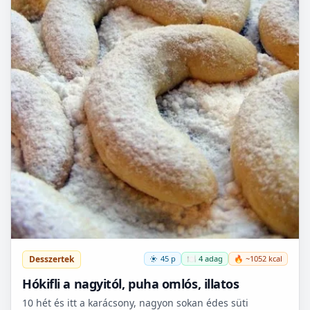
Desszertek
45 p
🍽️ 4 adag
🔥 ~1052 kcal
Hókifli a nagyitól, puha omlós, illatos
10 hét és itt a karácsony, nagyon sokan édes süti