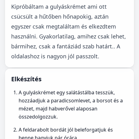
Kipróbáltam a gulyáskrémet ami ott
csücsült a hűtőben hőnapokig, aztán
egyszer csak megtaláltam és elkezdtem
használni. Gyakorlatilag, amihez csak lehet,
bármihez, csak a fantáziád szab határt.. A
oldalashoz is nagyon jól passzolt.
Elkészítés
A gulyáskrémet egy salátástálba tesszük,
hozzáadjuk a paradicsomlevet, a borsot és a
mézet, majd habverővel alaposan
összedolgozzuk.
A feldarabolt bordát jól beleforgatjuk és
benne hagyjuk pár órára.