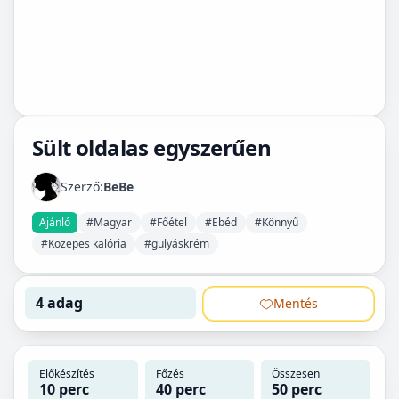
Sült oldalas egyszerűen
Szerző:
BeBe
Ajánló
#Magyar
#Főétel
#Ebéd
#Könnyű
#Közepes kalória
#gulyáskrém
4 adag
Mentés
Előkészítés
Főzés
Összesen
10 perc
40 perc
50 perc