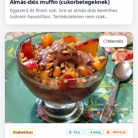
Almás-diós muffin (cukorbetegeknek)
Egyszerű és finom süti. ízre az almás-diós keverthez
tudnám hasonlítani. Természetesen nem csak
cukorbetegek fogyaszthassák! 🧁
Mentés
0
Diabetikus
10 p
🍽️ 4 adag
🔥 ~469 kcal