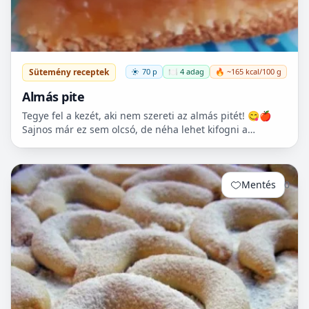
Sütemény receptek
70 p
🍽️ 4 adag
🔥 ~165 kcal/100 g
Almás pite
Tegye fel a kezét, aki nem szereti az almás pitét! 😋🍎
Sajnos már ez sem olcsó, de néha lehet kifogni a
Tescoban 500.- Ft körüli almát.
Mentés
0