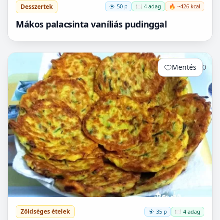
Desszertek
50 p
🍽️ 4 adag
🔥 ~426 kcal
Mákos palacsinta vaníliás pudinggal
Mentés
0
Zöldséges ételek
35 p
🍽️ 4 adag