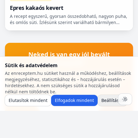
Epres kakaós kevert
A recept egyszerű, gyorsan összedobható, nagyon puha,
és omlós süti. Ízlésünk szerint variálható bármilyen
gyümölccsel, dióval, mazsolával, sőt csokidarabokkal...
Neked is van egy jól bevált
recepted?
Sütik és adatvédelem
Oszd meg a közösséggel! Pár perc az egész:
Az enreceptem.hu sütiket használ a működéshez, beállítások
megjegyzéséhez, statisztikához és – hozzájárulás esetén –
hozzávalók, lépések, egy fotó — mi pedig saját
hirdetésekhez. A nem szükséges sütik a hozzájárulásod
szerzői oldalt adunk a receptjeidhez.
nélkül nem töltődnek be.
Elutasítok mindent
Elfogadok mindent
Beállítások
🍳 Recept beküldése