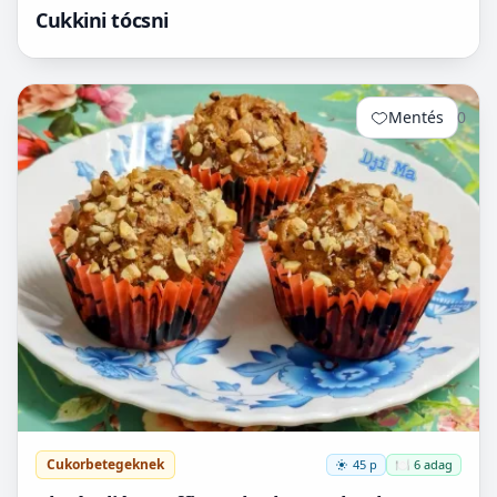
Cukkini tócsni
Mentés
0
Cukorbetegeknek
45 p
🍽️ 6 adag