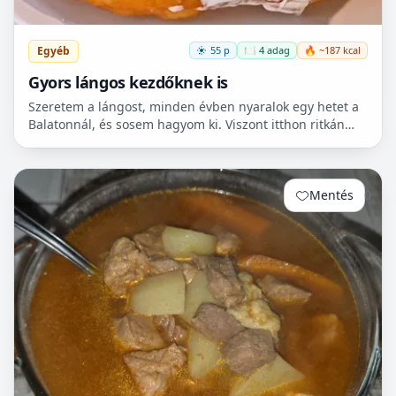
Egyéb
55 p
🍽️ 4 adag
🔥 ~187 kcal
Gyors lángos kezdőknek is
Szeretem a lángost, minden évben nyaralok egy hetet a
Balatonnál, és sosem hagyom ki. Viszont itthon ritkán
van lehetőségem készíteni, mert hoszadalmas, keleszt...
Mentés
0