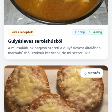
Leves receptek
120 p
🍽️ 4 adag
Gulyásleves sertéshúsból
A mi családunk nagyon szereti a gulyáslevest általában
marhahúsból szoktuk készíteni, de mi szeretjük a
sertéshúst. Leginkább lapockát szoktunk vásárolni,
mert...
Mentés
1