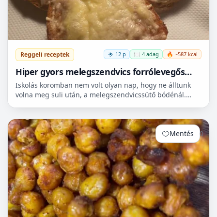
Reggeli receptek
12 p
🍽️ 4 adag
🔥 ~587 kcal
Hiper gyors melegszendvics forrólevegős
sütőbe
Iskolás koromban nem volt olyan nap, hogy ne álltunk
volna meg suli után, a melegszendvicssütő bódénál.
Imádtuk azt az ízt amit csak ott, és sehol máshol nem
le...
Mentés
0