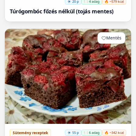
20 p
🍽️ 4 adag
🔥 ~579 kcal
Túrógombóc főzés nélkül (tojás mentes)
Mentés
0
Sütemény receptek
55 p
🍽️ 6 adag
🔥 ~342 kcal