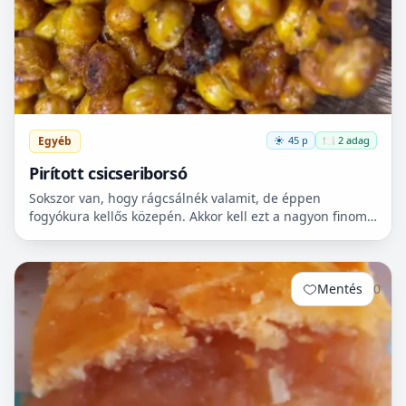
Egyéb
45 p
🍽️ 2 adag
Pirított csicseriborsó
Sokszor van, hogy rágcsálnék valamit, de éppen
fogyókura kellős közepén. Akkor kell ezt a nagyon finom
csicseriborsó rágcsálnivalót megcsinálni. Nem kell
hozzá...
Mentés
0