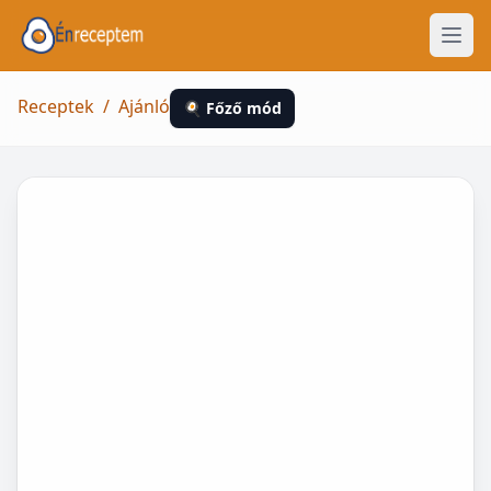
Receptek
/
Ajánló
🍳 Főző mód