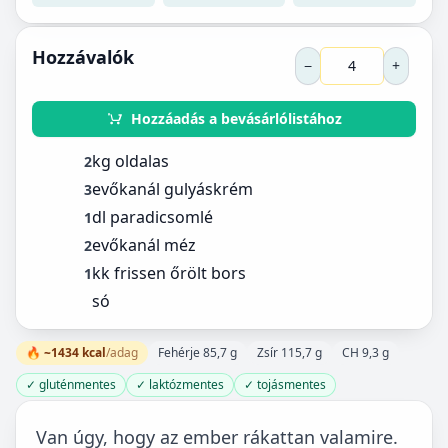
Hozzávalók
−
+
Hozzáadás a bevásárlólistához
kg oldalas
2
evőkanál gulyáskrém
3
dl paradicsomlé
1
evőkanál méz
2
kk frissen őrölt bors
1
só
🔥 ~1434 kcal
/adag
Fehérje 85,7 g
Zsír 115,7 g
CH 9,3 g
✓ gluténmentes
✓ laktózmentes
✓ tojásmentes
Van úgy, hogy az ember rákattan valamire.