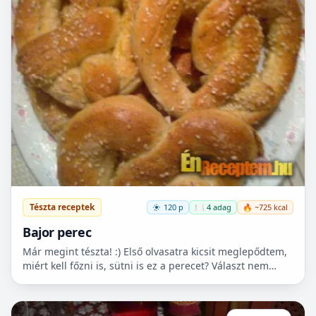
Tészta receptek
120 p
🍽️ 4 adag
🔥 ~725 kcal
Bajor perec
Már megint tészta! :) Első olvasatra kicsit meglepődtem,
miért kell főzni is, sütni is ez a perecet? Választ nem
kaptam, de nagyon finom lett! Próbáljátok ki!