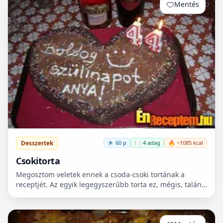
Mentés
0
Desszertek
60 p
🍽️ 4 adag
🔥 ~1085 kcal
Csokitorta
Megosztom veletek ennek a csoda-csoki tortának a
receptjét. Az egyik legegyszerűbb torta ez, mégis, talán
a legfinomabb főzött csokikrém! A képen is látszik, cs...