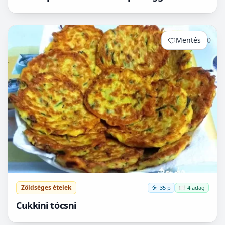
Mentés
0
Zöldséges ételek
35 p
🍽️ 4 adag
Cukkini tócsni