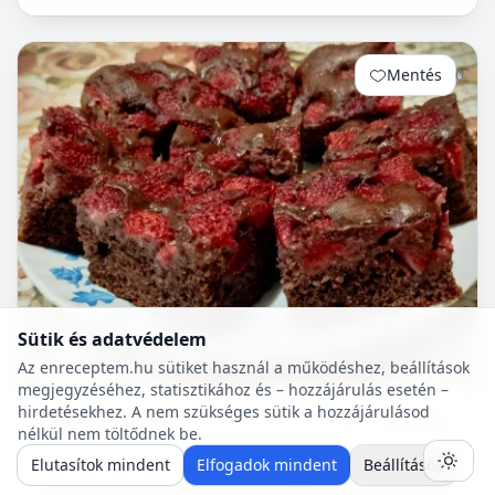
Mentés
0
Sütik és adatvédelem
Az enreceptem.hu sütiket használ a működéshez, beállítások
megjegyzéséhez, statisztikához és – hozzájárulás esetén –
hirdetésekhez. A nem szükséges sütik a hozzájárulásod
Sütemény receptek
55 p
🍽️ 6 adag
🔥 ~342 kcal
nélkül nem töltődnek be.
Epres kakaós kevert
Elutasítok mindent
Elfogadok mindent
Beállítások
A recept egyszerű, gyorsan összedobható, nagyon puha,