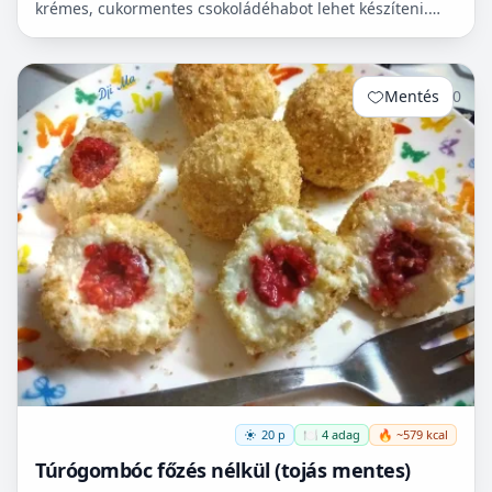
krémes, cukormentes csokoládéhabot lehet készíteni.
Nem igényel főzést, és kiválóan alkalmas
pohárdesszertn...
Mentés
0
20 p
🍽️ 4 adag
🔥 ~579 kcal
Túrógombóc főzés nélkül (tojás mentes)