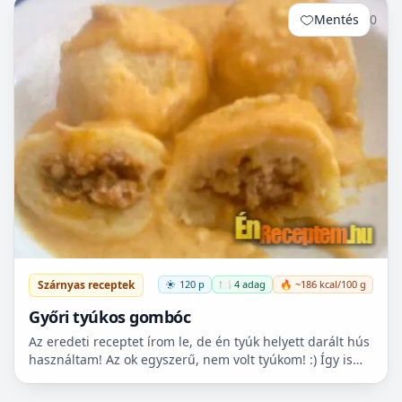
Mentés
0
Szárnyas receptek
120 p
🍽️ 4 adag
🔥 ~186 kcal/100 g
Győri tyúkos gombóc
Az eredeti receptet írom le, de én tyúk helyett darált hús
használtam! Az ok egyszerű, nem volt tyúkom! :) Így is
nagyon finom volt!