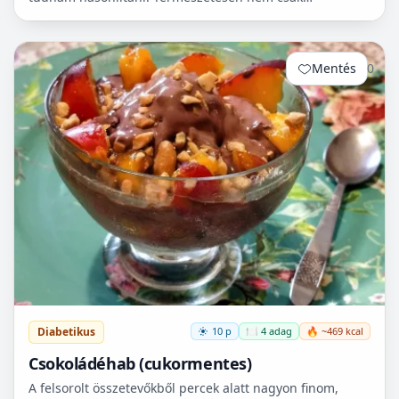
cukorbetegek fogyaszthassák! 🧁
Mentés
0
Diabetikus
10 p
🍽️ 4 adag
🔥 ~469 kcal
Csokoládéhab (cukormentes)
A felsorolt összetevőkből percek alatt nagyon finom,