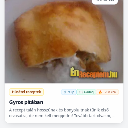
Húsétel receptek
90 p
🍽️ 4 adag
🔥 ~708 kcal
Gyros pitában
A recept talán hosszúnak és bonyolultnak tűnik első
olvasatra, de nem kell megijedni! Tovább tart olvasni,
mint elkészíteni! :)