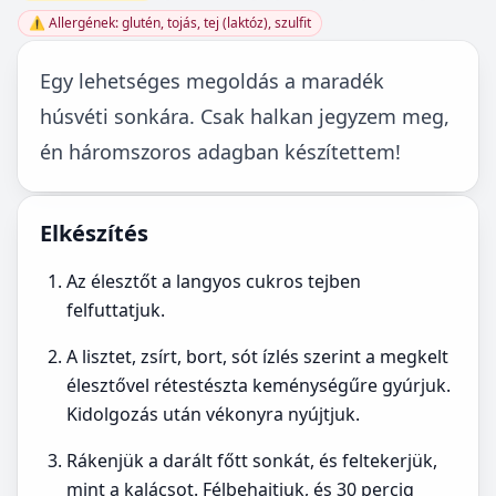
⚠️ Allergének: glutén, tojás, tej (laktóz), szulfit
Egy lehetséges megoldás a maradék
húsvéti sonkára. Csak halkan jegyzem meg,
én háromszoros adagban készítettem!
Elkészítés
Az élesztőt a langyos cukros tejben
felfuttatjuk.
A lisztet, zsírt, bort, sót ízlés szerint a megkelt
élesztővel rétestészta keménységűre gyúrjuk.
Kidolgozás után vékonyra nyújtjuk.
Rákenjük a darált főtt sonkát, és feltekerjük,
mint a kalácsot. Félbehajtjuk, és 30 percig