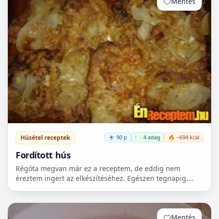
Mentés
0
Húsétel receptek
90 p
🍽️ 4 adag
🔥 ~694 kcal
Fordított hús
Régóta megvan már ez a receptem, de eddig nem
éreztem ingert az elkészítéséhez. Egészen tegnapig.
Olyan gyakran hallom a munkatársaimtól, hogy milyen
finom…hát...
Mentés
0