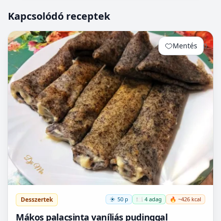
Kapcsolódó receptek
Mentés
0
Desszertek
50 p
🍽️ 4 adag
🔥 ~426 kcal
Mákos palacsinta vaníliás pudinggal