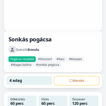
Sonkás pogácsa
Szerző:
Brenda
Pogácsa receptek
#Desszert
#Nasi
#Közepes
#Magas kalória
#sonkás pogácsa
4 adag
Mentés
Előkészítés
Főzés
Összesen
60 perc
60 perc
120 perc