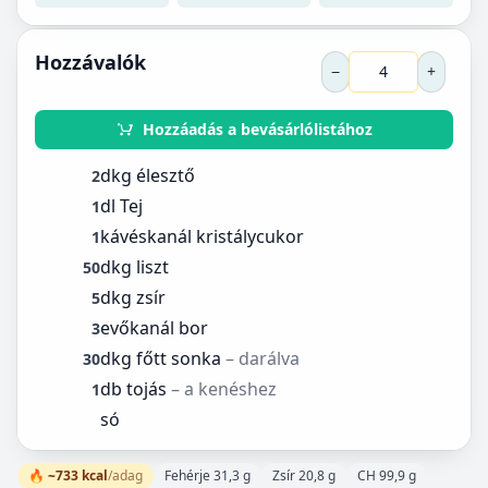
Hozzávalók
−
+
Hozzáadás a bevásárlólistához
dkg élesztő
2
dl Tej
1
kávéskanál kristálycukor
1
dkg liszt
50
dkg zsír
5
evőkanál bor
3
dkg főtt sonka
– darálva
30
db tojás
– a kenéshez
1
só
🔥 ~733 kcal
/adag
Fehérje 31,3 g
Zsír 20,8 g
CH 99,9 g