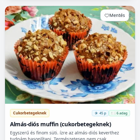
Mentés
0
Cukorbetegeknek
45 p
🍽️ 6 adag
Almás-diós muffin (cukorbetegeknek)
Egyszerű és finom süti. ízre az almás-diós keverthez
tudnám hasonlítani. Természetesen nem csak