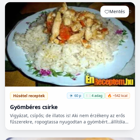
Mentés
0
Húsétel receptek
60 p
🍽️ 4 adag
🔥 ~542 kcal
Gyömbéres csirke
Vigyázat, csípős; de illatos is! Aki nem érzékeny az erős
fűszerekre, ropogtassa nyugodtan a gyömbért…állítólag
bizonyos serkentő hatása is van. Nagyszerű vacso...