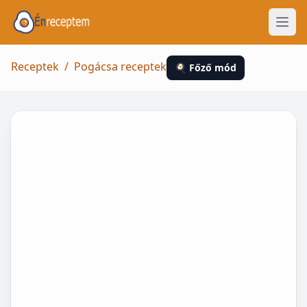
Receptek
/
Pogácsa receptek
🍳 Főző mód