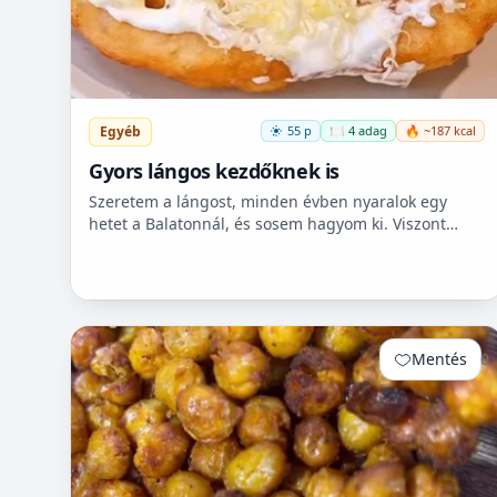
Egyéb
55 p
🍽️ 4 adag
🔥 ~187 kcal
Gyors lángos kezdőknek is
Szeretem a lángost, minden évben nyaralok egy
hetet a Balatonnál, és sosem hagyom ki. Viszont
itthon ritkán van lehetőségem készíteni, mert
hoszadalmas, keleszt...
Mentés
0