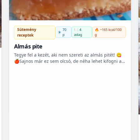
Sütemény
70
🍽️ 4
🔥 ~165 kcal/100
p
adag
g
receptek
Almás pite
Tegye fel a kezét, aki nem szereti az almás pitét! 😋
🍎Sajnos már ez sem olcsó, de néha lehet kifogni a
Tescoban 500.- Ft körüli almát.