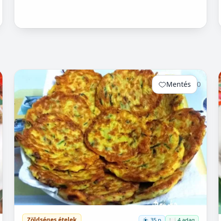
Mentés
0
Zöldséges ételek
35 p
🍽️ 4 adag