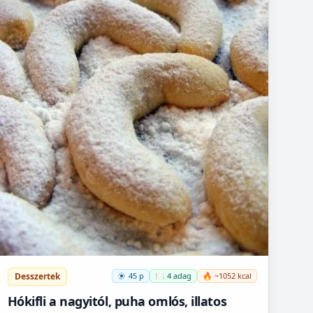
Desszertek
45 p
🍽️ 4 adag
🔥 ~1052 kcal
Hókifli a nagyitól, puha omlós, illatos