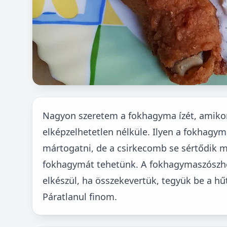
Nagyon szeretem a fokhagyma ízét, amikor 
elképzelhetetlen nélküle. Ilyen a fokhagy
mártogatni, de a csirkecomb se sértődik me
fokhagymát tehetünk. A fokhagymaszószho
elkészül, ha összekevertük, tegyük be a hű
Páratlanul finom.