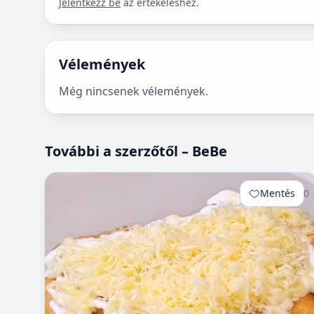
Jelentkezz be
az értékeléshez.
Vélemények
Még nincsenek vélemények.
További a szerzőtől – BeBe
Mentés
0