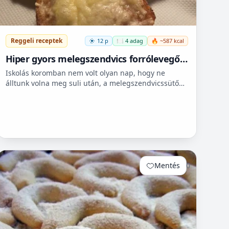
Reggeli receptek
12 p
🍽️ 4 adag
🔥 ~587 kcal
Hiper gyors melegszendvics forrólevegős
sütőbe
Iskolás koromban nem volt olyan nap, hogy ne
álltunk volna meg suli után, a melegszendvicssütő
bódénál. Imádtuk azt az ízt amit csak ott, és sehol
máshol nem le...
Mentés
0