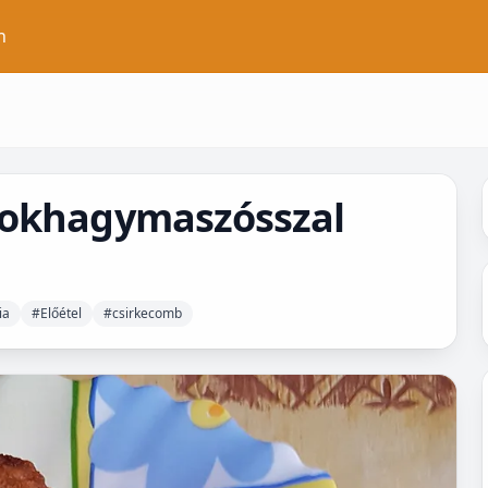
n
fokhagymaszósszal
ia
#Előétel
#csirkecomb