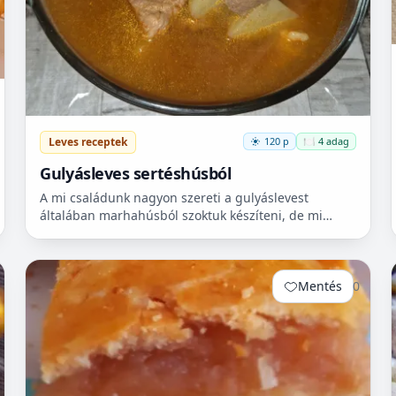
Leves receptek
120 p
🍽️ 4 adag
Gulyásleves sertéshúsból
A mi családunk nagyon szereti a gulyáslevest
általában marhahúsból szoktuk készíteni, de mi
szeretjük a sertéshúst. Leginkább lapockát szoktunk
vásárolni, mert...
Mentés
0