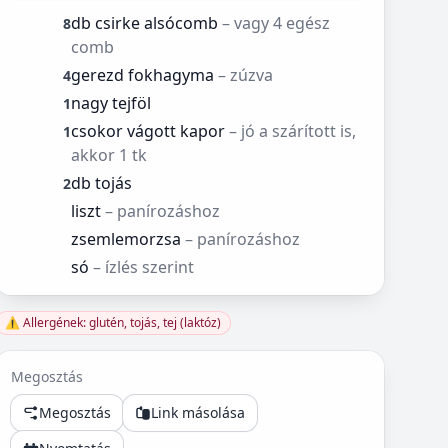
db csirke alsócomb
– vagy 4 egész
8
comb
gerezd fokhagyma
– zúzva
4
nagy tejföl
1
csokor vágott kapor
– jó a szárított is,
1
akkor 1 tk
db tojás
2
liszt
– panírozáshoz
zsemlemorzsa
– panírozáshoz
só
– ízlés szerint
⚠️ Allergének: glutén, tojás, tej (laktóz)
Megosztás
Megosztás
Link másolása