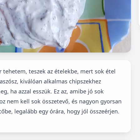
tehetem, teszek az ételekbe, mert sok étel
maszósz, kiválóan alkalmas chipszekhez
g, ha azzal esszük. Ez az, amibe jó sok
z nem kell sok összetevő, és nagyon gyorsan
tőbe, legalább egy órára, hogy jól összeérjen.