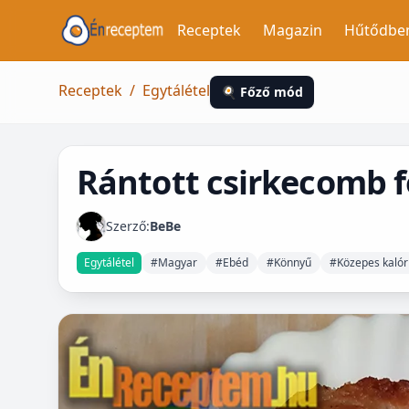
Receptek
Magazin
Hűtődbe
Receptek
/
Egytálétel
🍳 Főző mód
Rántott csirkecomb 
Szerző:
BeBe
Egytálétel
#Magyar
#Ebéd
#Könnyű
#Közepes kalór