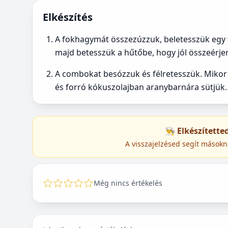
Elkészítés
A fokhagymát összezúzzuk, beletesszük egy tál
majd betesszük a hűtőbe, hogy jól összeérje
A combokat besózzuk és félretesszük. Mikor 
és forró kókuszolajban aranybarnára sütjük.
👨‍🍳 Elkészített
A visszajelzésed segít másokn
Még nincs értékelés