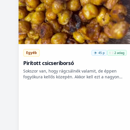
Egyéb
45 p
🍽️ 2 adag
Pirított csicseriborsó
Sokszor van, hogy rágcsálnék valamit, de éppen
fogyókura kellős közepén. Akkor kell ezt a nagyon
finom csicseriborsó rágcsálnivalót megcsinálni. Nem
kell hozzá...