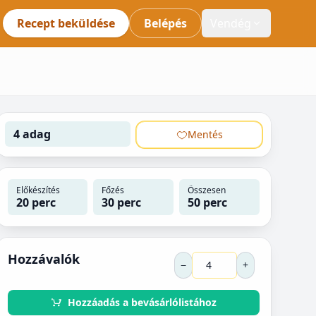
Recept beküldése
Belépés
Vendég
4 adag
Mentés
Előkészítés
Főzés
Összesen
20 perc
30 perc
50 perc
Hozzávalók
−
+
Hozzáadás a bevásárlólistához