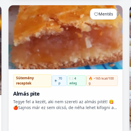
vásárolni, mert...
Mentés
0
Sütemény
70
🍽️ 4
🔥 ~165 kcal/100
p
adag
g
receptek
Almás pite
Tegye fel a kezét, aki nem szereti az almás pitét! 😋
🍎Sajnos már ez sem olcsó, de néha lehet kifogni a
Tescoban 500.- Ft körüli almát.