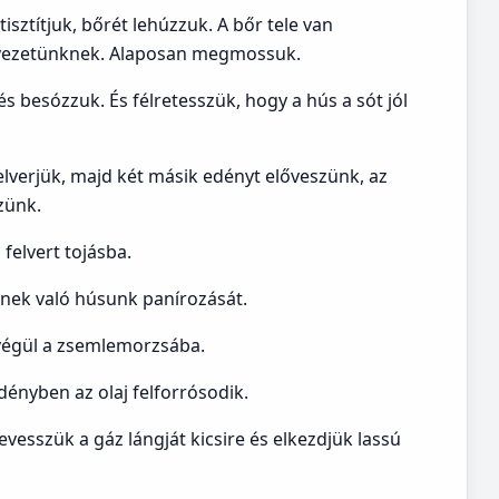
sztítjuk, bőrét lehúzzuk. A bőr tele van
ervezetünknek. Alaposan megmossuk.
és besózzuk. És félretesszük, hogy a hús a sót jól
elverjük, majd két másik edényt előveszünk, az
zünk.
felvert tojásba.
ének való húsunk panírozását.
, végül a zsemlemorzsába.
ényben az olaj felforrósodik.
esszük a gáz lángját kicsire és elkezdjük lassú