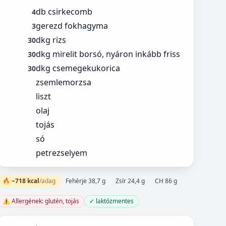
db csirkecomb
4
gerezd fokhagyma
3
dkg rizs
30
dkg mirelit borsó, nyáron inkább friss
30
dkg csemegekukorica
30
zsemlemorzsa
liszt
olaj
tojás
só
petrezselyem
🔥 ~718 kcal
/adag
Fehérje 38,7 g
Zsír 24,4 g
CH 86 g
⚠️ Allergének: glutén, tojás
✓ laktózmentes