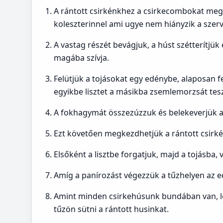
A rántott csirkénkhez a csirkecombokat megti
koleszterinnel ami ugye nem hiányzik a sz
A vastag részét bevágjuk, a húst szétterítjük 
magába szívja.
Felütjük a tojásokat egy edénybe, alaposan f
egyikbe lisztet a másikba zsemlemorzsát tes
A fokhagymát összezúzzuk és belekeverjük a 
Ezt követően megkezdhetjük a rántott csirk
Elsőként a lisztbe forgatjuk, majd a tojásba
Amíg a panírozást végezzük a tűzhelyen az ed
Amint minden csirkehúsunk bundában van, lev
tűzön sütni a rántott husinkat.