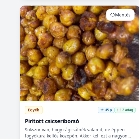
Mentés
0
Egyéb
45 p
🍽️ 2 adag
Pirított csicseriborsó
Sokszor van, hogy rágcsálnék valamit, de éppen
fogyókura kellős közepén. Akkor kell ezt a nagyon