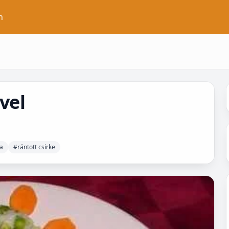
n
ivel
a
#rántott csirke