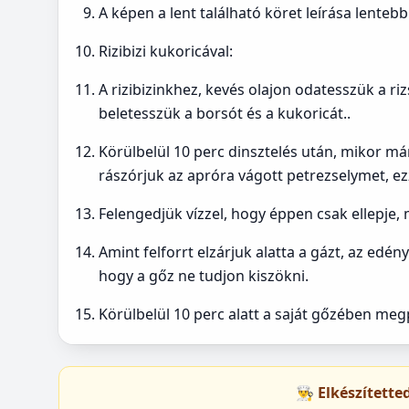
A képen a lent található köret leírása lentebb
Rizibizi kukoricával:
A rizibizinkhez, kevés olajon odatesszük a riz
beletesszük a borsót és a kukoricát..
Körülbelül 10 perc dinsztelés után, mikor már
rászórjuk az apróra vágott petrezselymet, ezz
Felengedjük vízzel, hogy éppen csak ellepje, 
Amint felforrt elzárjuk alatta a gázt, az edé
hogy a gőz ne tudjon kiszökni.
Körülbelül 10 perc alatt a saját gőzében megp
👨‍🍳 Elkészített