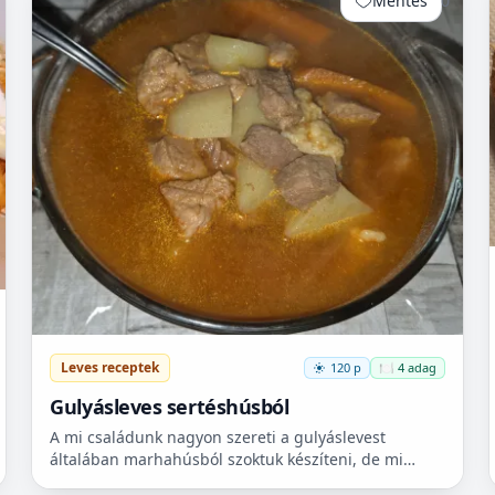
Mentés
0
Leves receptek
120 p
🍽️ 4 adag
Gulyásleves sertéshúsból
A mi családunk nagyon szereti a gulyáslevest
általában marhahúsból szoktuk készíteni, de mi
szeretjük a sertéshúst. Leginkább lapockát szoktunk