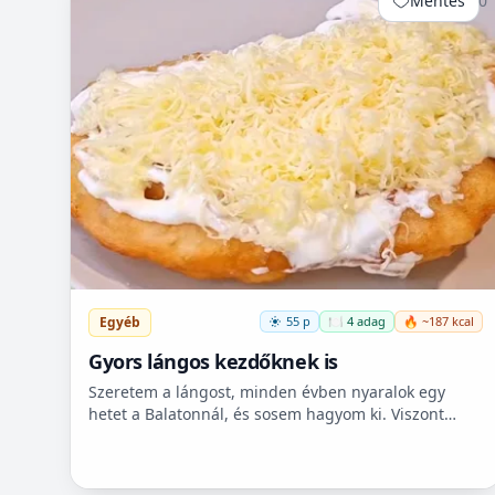
Mentés
0
Egyéb
55 p
🍽️ 4 adag
🔥 ~187 kcal
Gyors lángos kezdőknek is
Szeretem a lángost, minden évben nyaralok egy
hetet a Balatonnál, és sosem hagyom ki. Viszont
itthon ritkán van lehetőségem készíteni, mert
hoszadalmas, keleszt...