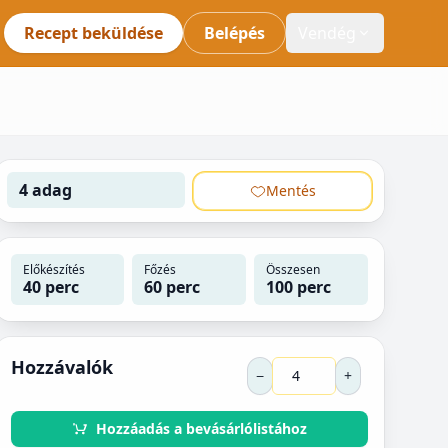
Recept beküldése
Belépés
Vendég
4 adag
Mentés
Előkészítés
Főzés
Összesen
40 perc
60 perc
100 perc
Hozzávalók
−
+
Hozzáadás a bevásárlólistához