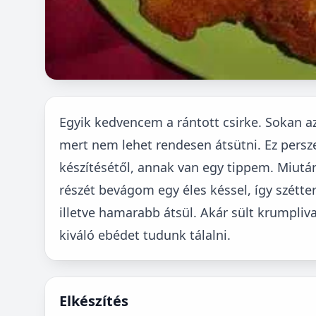
Egyik kedvencem a rántott csirke. Sokan a
mert nem lehet rendesen átsütni. Ez persz
készítésétől, annak van egy tippem. Miutá
részét bevágom egy éles késsel, így szétter
illetve hamarabb átsül. Akár sült krumplival
kiváló ebédet tudunk tálalni.
Elkészítés