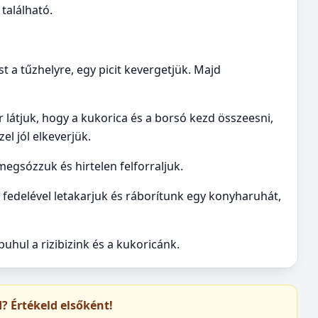
 található.
st a tűzhelyre, egy picit kevergetjük. Majd
 látjuk, hogy a kukorica és a borsó kezd összeesni,
el jól elkeverjük.
megsózzuk és hirtelen felforraljuk.
ny fedelével letakarjuk és ráborítunk egy konyharuhát,
uhul a rizibizink és a kukoricánk.
ed? Értékeld elsőként!