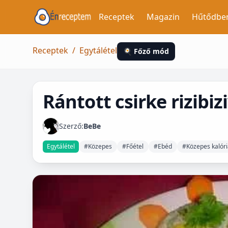
Receptek
Magazin
Hűtődbe
Receptek
/
Egytálétel
🍳 Főző mód
Rántott csirke rizibiz
Szerző:
BeBe
Egytálétel
#Közepes
#Főétel
#Ebéd
#Közepes kalóri