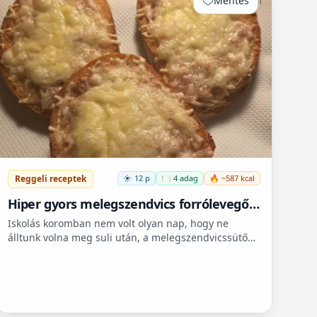
Mentés
1
Reggeli receptek
12 p
🍽️ 4 adag
🔥 ~587 kcal
Hiper gyors melegszendvics forrólevegős
sütőbe
Iskolás koromban nem volt olyan nap, hogy ne
álltunk volna meg suli után, a melegszendvicssütő
bódénál. Imádtuk azt az ízt amit csak ott, és sehol
máshol nem le...