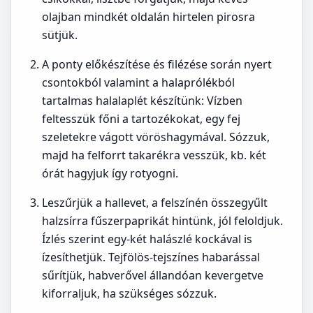
olajban mindkét oldalán hirtelen pirosra
sütjük.
A ponty előkészítése és filézése során nyert
csontokból valamint a halaprólékból
tartalmas halalaplét készítünk: Vízben
feltesszük főni a tartozékokat, egy fej
szeletekre vágott vöröshagymával. Sózzuk,
majd ha felforrt takarékra vesszük, kb. két
órát hagyjuk így rotyogni.
Leszűrjük a hallevet, a felszínén összegyűlt
halzsírra fűszerpaprikát hintünk, jól feloldjuk.
Ízlés szerint egy-két halászlé kockával is
ízesíthetjük. Tejfölös-tejszínes habarással
sűrítjük, habverővel állandóan kevergetve
kiforraljuk, ha szükséges sózzuk.