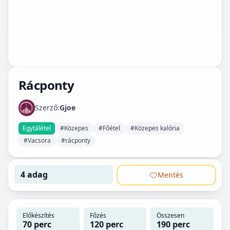
Rácponty
Szerző:
Gjoe
Egytálétel
#Közepes
#Főétel
#Közepes kalória
#Vacsora
#rácponty
4 adag
Mentés
Előkészítés
Főzés
Összesen
70 perc
120 perc
190 perc