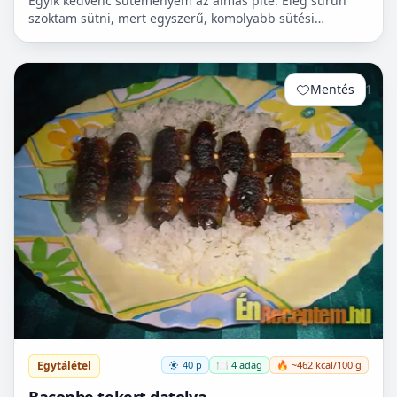
Egyik kedvenc süteményem az almás pite. Elég sűrűn
szoktam sütni, mert egyszerű, komolyabb sütési
ismeretet nem igényel, ráadásul, amíg a tészta pihen,
egy leve...
Mentés
1
Egytálétel
40 p
🍽️ 4 adag
🔥 ~462 kcal/100 g
Baconbe tekert datolya