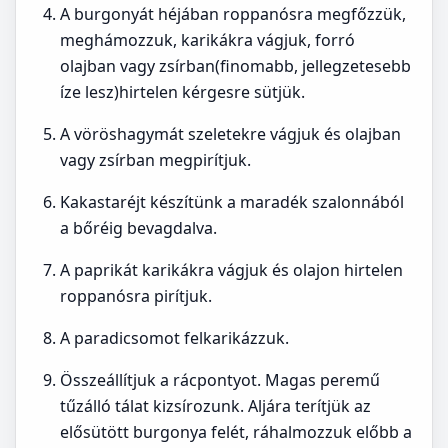
A burgonyát héjában roppanósra megfőzzük,
meghámozzuk, karikákra vágjuk, forró
olajban vagy zsírban(finomabb, jellegzetesebb
íze lesz)hirtelen kérgesre sütjük.
A vöröshagymát szeletekre vágjuk és olajban
vagy zsírban megpirítjuk.
Kakastaréjt készítünk a maradék szalonnából
a bőréig bevagdalva.
A paprikát karikákra vágjuk és olajon hirtelen
roppanósra pirítjuk.
A paradicsomot felkarikázzuk.
Összeállítjuk a rácpontyot. Magas peremű
tűzálló tálat kizsírozunk. Aljára terítjük az
elősütött burgonya felét, ráhalmozzuk előbb a