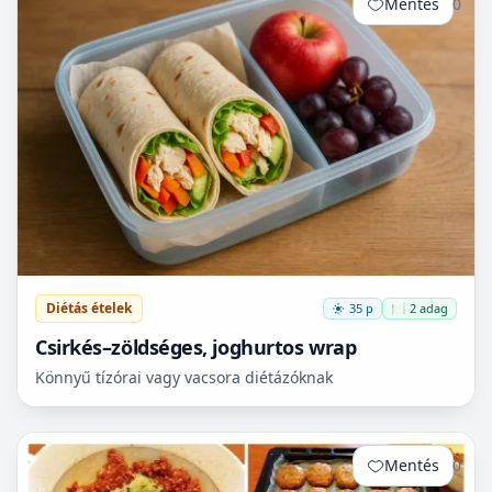
Mentés
0
Diétás ételek
35 p
🍽️ 2 adag
Csirkés–zöldséges, joghurtos wrap
Könnyű tízórai vagy vacsora diétázóknak
Mentés
0