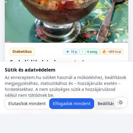
Diabetikus
10 p
🍽️ 4 adag
🔥 ~469 kcal
Csokoládéhab (cukormentes)
Sütik és adatvédelem
A felsorolt összetevőkből percek alatt nagyon finom,
krémes, cukormentes csokoládéhabot lehet készíteni.
Az enreceptem.hu sütiket használ a működéshez, beállítások
Nem igényel főzést, és kiválóan alkalmas
megjegyzéséhez, statisztikához és – hozzájárulás esetén –
pohárdesszertn...
hirdetésekhez. A nem szükséges sütik a hozzájárulásod
nélkül nem töltődnek be.
Mentés
0
Elutasítok mindent
Elfogadok mindent
Beállítások