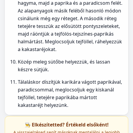
hagyma, majd a paprika és a paradicsom felét.
Az alapanyagok másik feléből hasonló módon
csinálunk még egy réteget. A második réteg
tetejére tesszük az elősütött pontyszeleteket,
majd ráöntjük a tejfölös-tejszínes-paprikás
halmártást. Meglocsoljuk tejföllel, ráhelyezzük
a kakastaréjokat.
Közép meleg sütőbe helyezzük, és lassan
készre sütjük.
Tálaláskor díszítjük karikára vágott paprikával,
paradicsommal, meglocsoljuk egy kiskanál
tejföllel, tetejére paprikába mártott
kakastaréjt helyezünk.
👨‍🍳 Elkészítetted? Értékeld elsőként!
A visszajelzésed segít másoknak megtalálni a legjobb