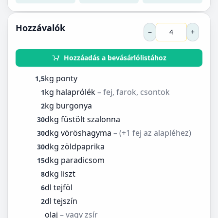
Hozzávalók
−
+
Hozzáadás a bevásárlólistához
kg ponty
1,5
kg halaprólék
– fej, farok, csontok
1
kg burgonya
2
dkg füstölt szalonna
30
dkg vöröshagyma
– (+1 fej az alapléhez)
30
dkg zöldpaprika
30
dkg paradicsom
15
dkg liszt
8
dl tejföl
6
dl tejszín
2
olaj
– vagy zsír