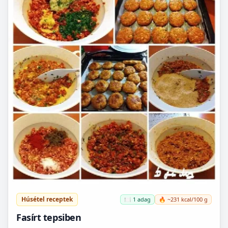
Húsétel receptek
🍽️ 1 adag
🔥 ~231 kcal/100 g
Fasírt tepsiben