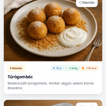
Mentés
0
Főételek
50 p
🍽️ 4 adag
🔥 ~746 kcal
Túrógombóc
Modernizált túrógombóc. Amikor vágysz valami bűnös
élvezetre.