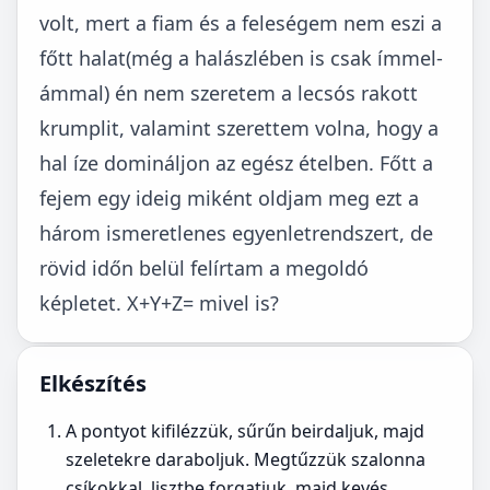
volt, mert a fiam és a feleségem nem eszi a
főtt halat(még a halászlében is csak ímmel-
ámmal) én nem szeretem a lecsós rakott
krumplit, valamint szerettem volna, hogy a
hal íze domináljon az egész ételben. Főtt a
fejem egy ideig miként oldjam meg ezt a
három ismeretlenes egyenletrendszert, de
rövid időn belül felírtam a megoldó
képletet. X+Y+Z= mivel is?
Elkészítés
A pontyot kifilézzük, sűrűn beirdaljuk, majd
szeletekre daraboljuk. Megtűzzük szalonna
csíkokkal, lisztbe forgatjuk, majd kevés