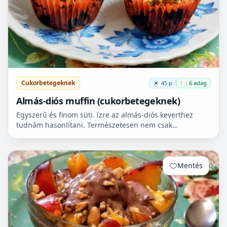
Cukorbetegeknek
45 p
🍽️ 6 adag
Almás-diós muffin (cukorbetegeknek)
Egyszerű és finom süti. ízre az almás-diós keverthez
tudnám hasonlítani. Természetesen nem csak
cukorbetegek fogyaszthassák! 🧁
Mentés
0