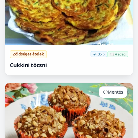
Zöldséges ételek
35 p
🍽️ 4 adag
Cukkini tócsni
Mentés
0