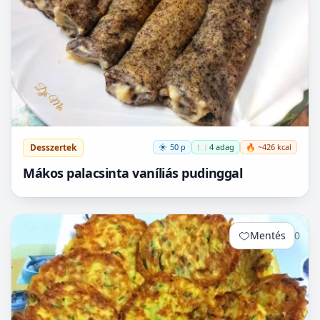
Desszertek
50 p
🍽️ 4 adag
🔥 ~426 kcal
Mákos palacsinta vaníliás pudinggal
Mentés
0