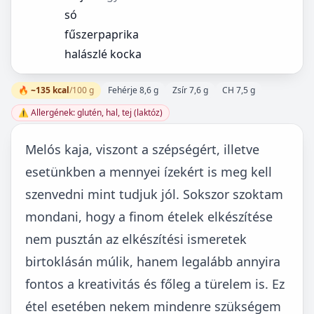
só
fűszerpaprika
halászlé kocka
🔥 ~135 kcal
/100 g
Fehérje 8,6 g
Zsír 7,6 g
CH 7,5 g
⚠️ Allergének: glutén, hal, tej (laktóz)
Melós kaja, viszont a szépségért, illetve
esetünkben a mennyei ízekért is meg kell
szenvedni mint tudjuk jól. Sokszor szoktam
mondani, hogy a finom ételek elkészítése
nem pusztán az elkészítési ismeretek
birtoklásán múlik, hanem legalább annyira
fontos a kreativitás és főleg a türelem is. Ez
étel esetében nekem mindenre szükségem