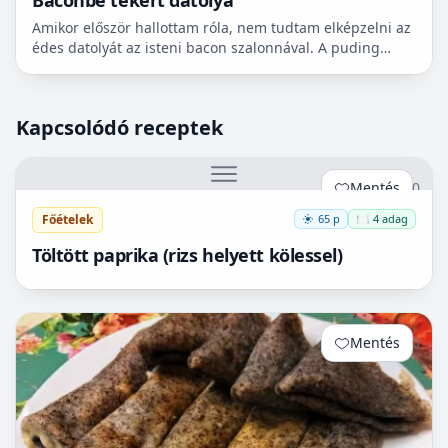
Amikor először hallottam róla, nem tudtam elképzelni az
édes datolyát az isteni bacon szalonnával. A puding
próbája az evés, mielőtt véleményt alkotok meg kell...
Kapcsolódó receptek
Mentés
0
Főételek
65 p
🍽️ 4 adag
Töltött paprika (rizs helyett kölessel)
Mentés
0