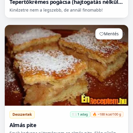
Tepertőkrémes pogácsa (hajtogatás nélkül is
leveles)
Kinézetre nem a legszebb, de annál finomabb!
Mentés
0
Desszertek
🍽️ 1 adag
🔥 ~188 kcal/100 g
Almás pite