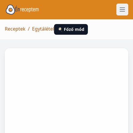
Receptek
/
Egytálétel
🍳 Főző mód