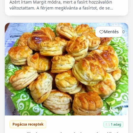
Azért írtam Margit módra, mert a fasírt hozzávalóin
változtattam. A férjem megkívánta a fasírtot, de se
kenyér, se zsemle nem volt itthon. Majd reggel lesz
véve...
Mentés
0
Pogácsa receptek
🍽️ 1 adag