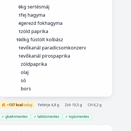
kg sertésmáj
0
fej hagyma
1
gerezd fokhagyma
4
zöld paprika
1
dkg füstölt kolbász
10
evőkanál paradicsomkonzerv
1
evőkanál pirospaprika
1
zöldpaprika
olaj
só
bors
🔥 ~137 kcal
/adag
Fehérje 4,8 g
Zsír 10,5 g
CH 6,2 g
✓ gluténmentes
✓ laktózmentes
✓ tojásmentes