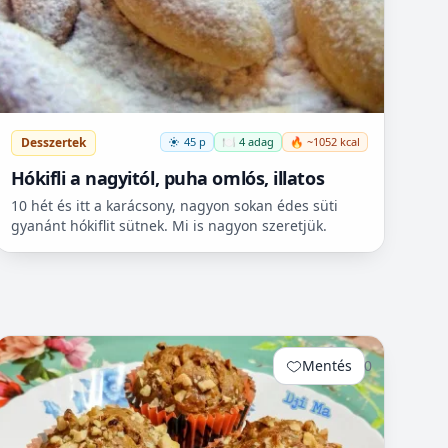
Desszertek
45 p
🍽️ 4 adag
🔥 ~1052 kcal
Hókifli a nagyitól, puha omlós, illatos
10 hét és itt a karácsony, nagyon sokan édes süti
gyanánt hókiflit sütnek. Mi is nagyon szeretjük.
Mentés
0