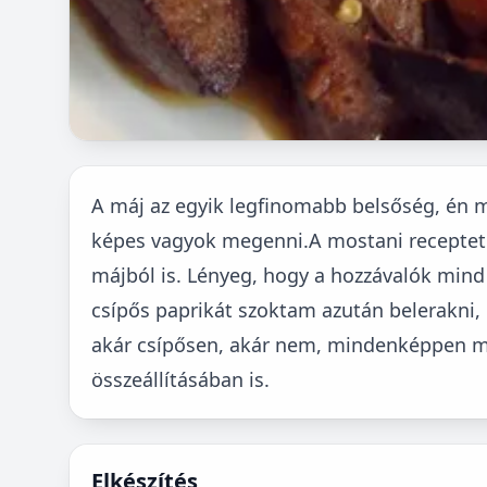
A máj az egyik legfinomabb belsőség, én
képes vagyok megenni.A mostani receptet el
májból is. Lényeg, hogy a hozzávalók mind 
csípős paprikát szoktam azután belerakni,
akár csípősen, akár nem, mindenképpen m
összeállításában is.
Elkészítés