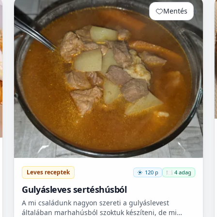
Mentés
0
Leves receptek
120 p
🍽️ 4 adag
Gulyásleves sertéshúsból
A mi családunk nagyon szereti a gulyáslevest
általában marhahúsból szoktuk készíteni, de mi