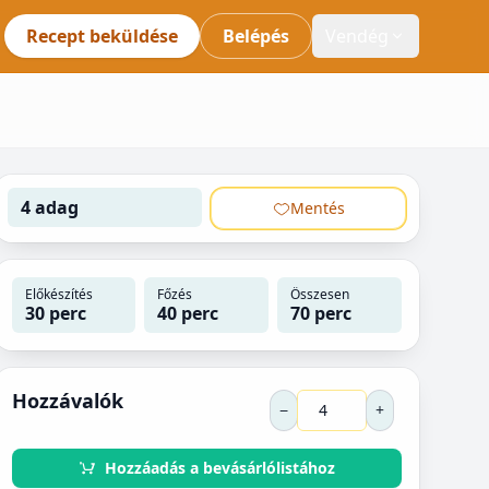
Recept beküldése
Belépés
Vendég
4 adag
Mentés
Előkészítés
Főzés
Összesen
30 perc
40 perc
70 perc
Hozzávalók
−
+
Hozzáadás a bevásárlólistához