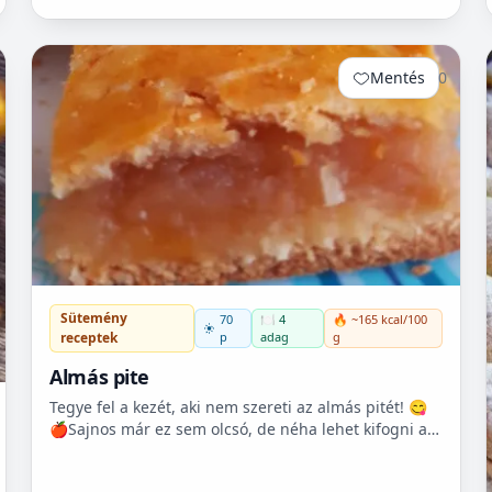
szeretjük a sertéshúst. Leginkább lapockát szoktunk
vásárolni, mert...
Mentés
0
Sütemény
70
🍽️ 4
🔥 ~165 kcal/100
p
adag
g
receptek
Almás pite
Tegye fel a kezét, aki nem szereti az almás pitét! 😋
🍎Sajnos már ez sem olcsó, de néha lehet kifogni a
Tescoban 500.- Ft körüli almát.