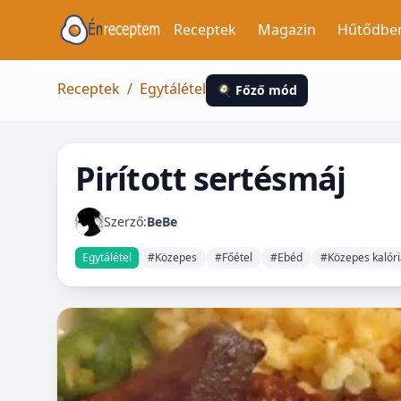
Receptek
Magazin
Hűtődbe
Receptek
/
Egytálétel
🍳 Főző mód
Pirított sertésmáj
Szerző:
BeBe
Egytálétel
#Közepes
#Főétel
#Ebéd
#Közepes kalóri