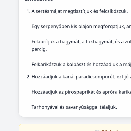
A sertésmájat megtisztítjuk és felcsikózzuk.
Egy serpenyőben kis olajon megforgatjuk, am
Felaprítjuk a hagymát, a fokhagymát, és a zö
percig.
Felkarikázzuk a kolbászt és hozzáadjuk a má
Hozzáadjuk a kanál paradicsompürét, ezt jó 
Hozzáadjuk az pirospaprikát és apróra karikáz
Tarhonyával és savanyúsággal tálaljuk.