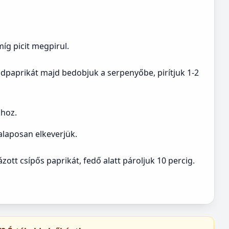
íg picit megpirul.
ldpaprikát majd bedobjuk a serpenyőbe, pirítjuk 1-2
jhoz.
alaposan elkeverjük.
ott csípős paprikát, fedő alatt pároljuk 10 percig.