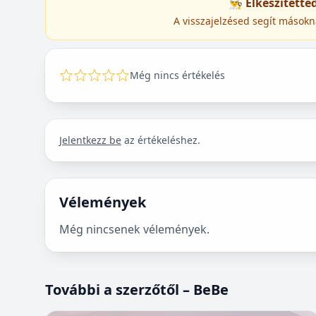
👨‍🍳 Elkészített
A visszajelzésed segít másokn
Még nincs értékelés
Jelentkezz be
az értékeléshez.
Vélemények
Még nincsenek vélemények.
További a szerzőtől – BeBe