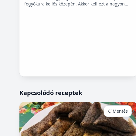
fogyókura kellős közepén. Akkor kell ezt a nagyon
finom csicseriborsó rágcsálnivalót megcsinálni. Nem
kell hozzá...
Kapcsolódó receptek
Mentés
0