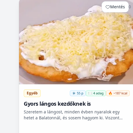
Mentés
0
Egyéb
55 p
🍽️ 4 adag
🔥 ~187 kcal
Gyors lángos kezdőknek is
Szeretem a lángost, minden évben nyaralok egy
hetet a Balatonnál, és sosem hagyom ki. Viszont
itthon ritkán van lehetőségem készíteni, mert
hoszadalmas, keleszt...