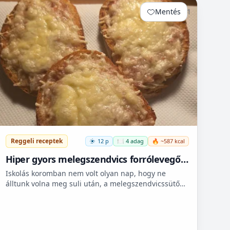
Mentés
1
Reggeli receptek
12 p
🍽️ 4 adag
🔥 ~587 kcal
Hiper gyors melegszendvics forrólevegős
sütőbe
Iskolás koromban nem volt olyan nap, hogy ne
álltunk volna meg suli után, a melegszendvicssütő
bódénál. Imádtuk azt az ízt amit csak ott, és sehol
máshol nem le...