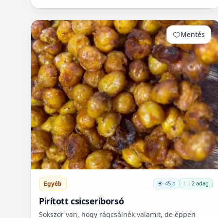
Mentés
0
Egyéb
45 p
🍽️ 2 adag
Pirított csicseriborsó
Sokszor van, hogy rágcsálnék valamit, de éppen