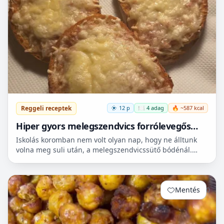
Reggeli receptek
12 p
🍽️ 4 adag
🔥 ~587 kcal
Hiper gyors melegszendvics forrólevegős
sütőbe
Iskolás koromban nem volt olyan nap, hogy ne álltunk
volna meg suli után, a melegszendvicssütő bódénál.
Imádtuk azt az ízt amit csak ott, és sehol máshol nem
le...
Mentés
0