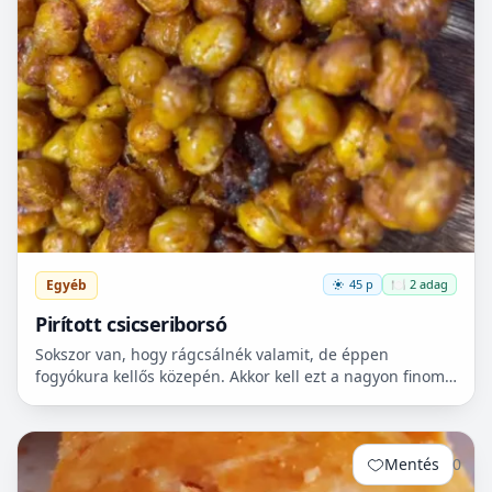
Egyéb
45 p
🍽️ 2 adag
Pirított csicseriborsó
Sokszor van, hogy rágcsálnék valamit, de éppen
fogyókura kellős közepén. Akkor kell ezt a nagyon finom
csicseriborsó rágcsálnivalót megcsinálni. Nem kell
hozzá...
Mentés
0