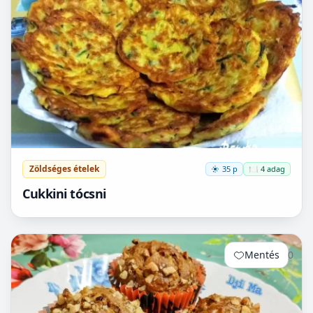
Zöldséges ételek
35 p
🍽️ 4 adag
Cukkini tócsni
Mentés
0