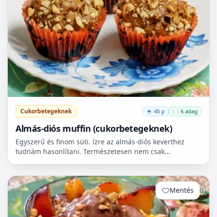
Cukorbetegeknek
45 p
🍽️ 6 adag
Almás-diós muffin (cukorbetegeknek)
Egyszerű és finom süti. ízre az almás-diós keverthez
tudnám hasonlítani. Természetesen nem csak
cukorbetegek fogyaszthassák! 🧁
Mentés
0