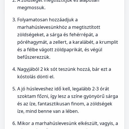
A zöldséget megtisztítjuk és alaposan
megmossuk.
Folyamatosan hozzáadjuk a
marhahúslevesünkhöz a megtisztított
zöldségeket, a sárga és fehérrépát, a
póréhagymát, a zellert, a karalábét, a krumplit
és a félbe vágott zöldpaprikát, és végül
befűszerezzük.
Nagyjából 2 kk sót teszünk hozzá, bár ezt a
kóstolás dönti el.
A jó húsleveshez idő kell, legalább 2-3 órát
szoktam főzni, így lesz a színe gyönyörű sárga
és az íze, fantasztikusan finom, a zöldségek
íze, mind benne van a lében.
Mikor a marhahúslevesünk elkészült, vagyis, a