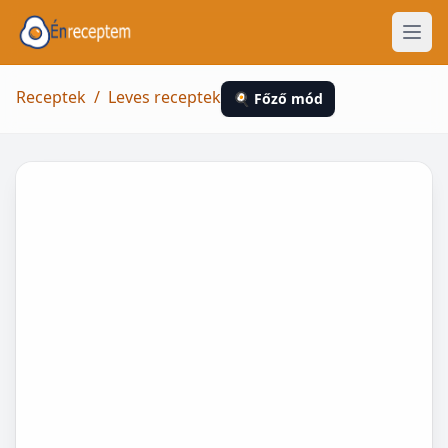
Receptek
/
Leves receptek
🍳 Főző mód