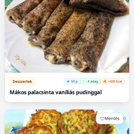
Desszertek
50 p
🍽️ 4 adag
🔥 ~426 kcal
Mákos palacsinta vaníliás pudinggal
Mentés
0