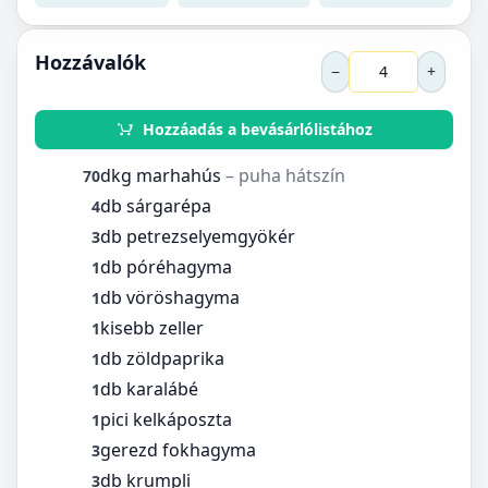
Hozzávalók
−
+
Hozzáadás a bevásárlólistához
dkg marhahús
– puha hátszín
70
db sárgarépa
4
db petrezselyemgyökér
3
db póréhagyma
1
db vöröshagyma
1
kisebb zeller
1
db zöldpaprika
1
db karalábé
1
pici kelkáposzta
1
gerezd fokhagyma
3
db krumpli
3