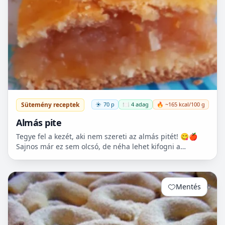
Sütemény receptek
70 p
🍽️ 4 adag
🔥 ~165 kcal/100 g
Almás pite
Tegye fel a kezét, aki nem szereti az almás pitét! 😋🍎
Sajnos már ez sem olcsó, de néha lehet kifogni a
Tescoban 500.- Ft körüli almát.
Mentés
0