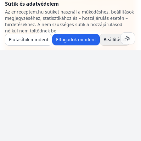
Sütik és adatvédelem
Oszd meg a közösséggel! Pár perc az egész:
Az enreceptem.hu sütiket használ a működéshez, beállítások
hozzávalók, lépések, egy fotó — mi pedig saját
megjegyzéséhez, statisztikához és – hozzájárulás esetén –
szerzői oldalt adunk a receptjeidhez.
hirdetésekhez. A nem szükséges sütik a hozzájárulásod
nélkül nem töltődnek be.
🍳 Recept beküldése
Elutasítok mindent
Elfogadok mindent
Beállítások
RÓLUNK
SEGÍTSÉG
Énreceptem Legfinomabb
GYIK
receptek – közösségi
Kapcsolat
receptmegosztó, meleg és
Szerzőknek
modern köntösben.
Főoldal
•
Receptek
•
Magazin