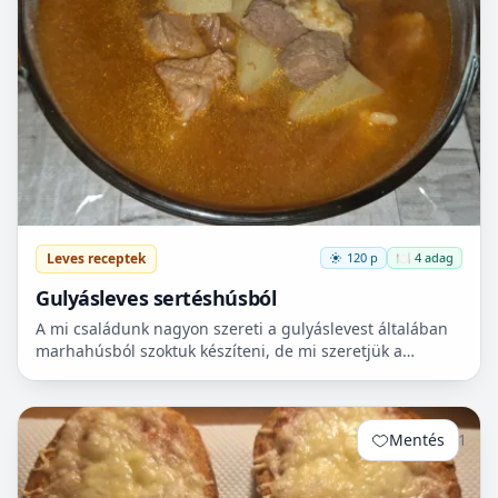
Leves receptek
120 p
🍽️ 4 adag
Gulyásleves sertéshúsból
A mi családunk nagyon szereti a gulyáslevest általában
marhahúsból szoktuk készíteni, de mi szeretjük a
sertéshúst. Leginkább lapockát szoktunk vásárolni,
mert...
Mentés
1