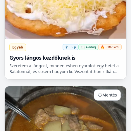
Egyéb
55 p
🍽️ 4 adag
🔥 ~187 kcal
Gyors lángos kezdőknek is
Szeretem a lángost, minden évben nyaralok egy hetet a
Balatonnál, és sosem hagyom ki. Viszont itthon ritkán
van lehetőségem készíteni, mert hoszadalmas, keleszt...
Mentés
0