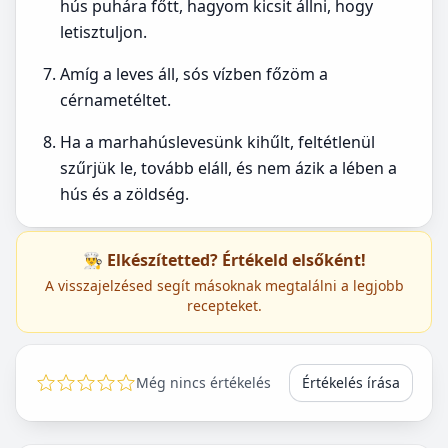
hús puhára főtt, hagyom kicsit állni, hogy
letisztuljon.
Amíg a leves áll, sós vízben főzöm a
cérnametéltet.
Ha a marhahúslevesünk kihűlt, feltétlenül
szűrjük le, tovább eláll, és nem ázik a lében a
hús és a zöldség.
👨‍🍳 Elkészítetted? Értékeld elsőként!
A visszajelzésed segít másoknak megtalálni a legjobb
recepteket.
Még nincs értékelés
Értékelés írása