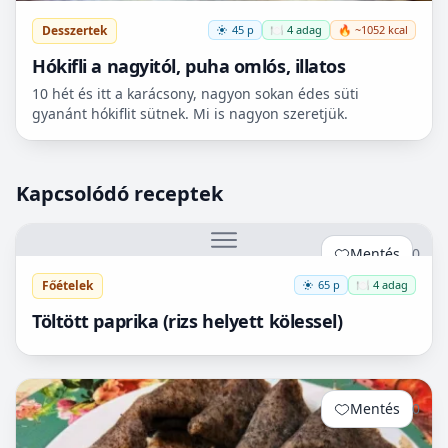
Desszertek
45 p
🍽️ 4 adag
🔥 ~1052 kcal
Hókifli a nagyitól, puha omlós, illatos
10 hét és itt a karácsony, nagyon sokan édes süti
gyanánt hókiflit sütnek. Mi is nagyon szeretjük.
Kapcsolódó receptek
Mentés
0
Főételek
65 p
🍽️ 4 adag
Töltött paprika (rizs helyett kölessel)
Mentés
0