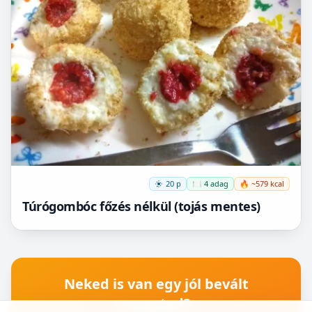
20 p
🍽️ 4 adag
🔥 ~579 kcal
Túrógombóc főzés nélkül (tojás mentes)
Neked is van egy jól bevált
recepted?