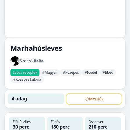
Marhahúsleves
Szerző:
BeBe
Leves receptek
#Magyar
#Közepes
#Főétel
#Ebéd
#Közepes kalória
4 adag
Mentés
Előkészítés
Főzés
Összesen
30 perc
180 perc
210 perc