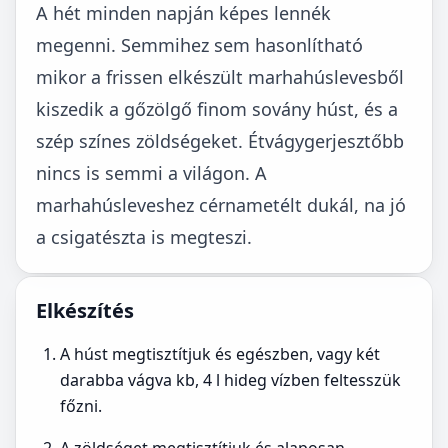
A hét minden napján képes lennék
megenni. Semmihez sem hasonlítható
mikor a frissen elkészült marhahúslevesből
kiszedik a gőzölgő finom sovány húst, és a
szép színes zöldségeket. Étvágygerjesztőbb
nincs is semmi a világon. A
marhahúsleveshez cérnametélt dukál, na jó
a csigatészta is megteszi.
Elkészítés
A húst megtisztítjuk és egészben, vagy két
darabba vágva kb, 4 l hideg vízben feltesszük
főzni.