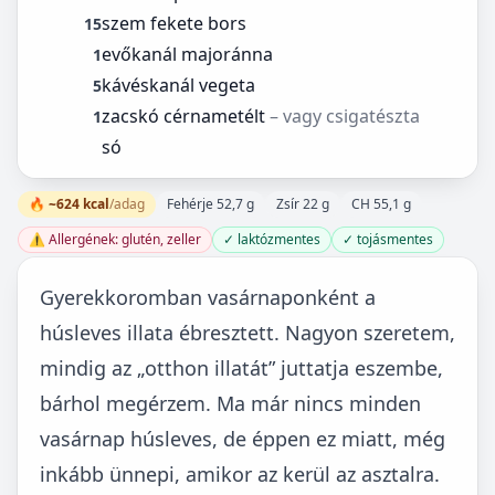
szem fekete bors
15
evőkanál majoránna
1
kávéskanál vegeta
5
zacskó cérnametélt
– vagy csigatészta
1
só
🔥 ~624 kcal
/adag
Fehérje 52,7 g
Zsír 22 g
CH 55,1 g
⚠️ Allergének: glutén, zeller
✓ laktózmentes
✓ tojásmentes
Gyerekkoromban vasárnaponként a
húsleves illata ébresztett. Nagyon szeretem,
mindig az „otthon illatát” juttatja eszembe,
bárhol megérzem. Ma már nincs minden
vasárnap húsleves, de éppen ez miatt, még
inkább ünnepi, amikor az kerül az asztalra.