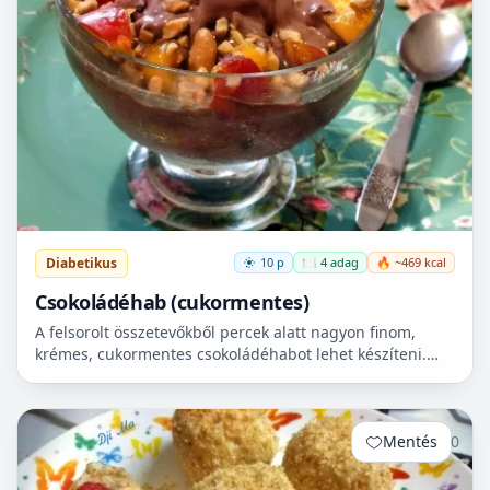
Diabetikus
10 p
🍽️ 4 adag
🔥 ~469 kcal
Csokoládéhab (cukormentes)
A felsorolt összetevőkből percek alatt nagyon finom,
krémes, cukormentes csokoládéhabot lehet készíteni.
Nem igényel főzést, és kiválóan alkalmas
pohárdesszertn...
Mentés
0