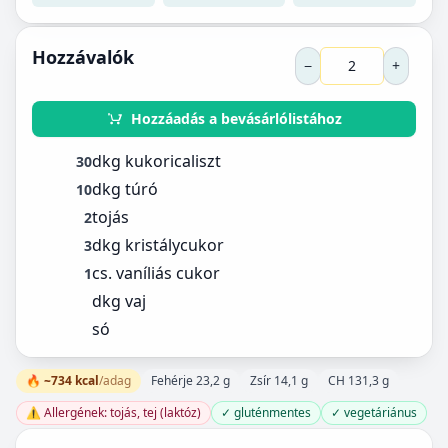
Hozzávalók
−
+
Hozzáadás a bevásárlólistához
dkg kukoricaliszt
30
dkg túró
10
tojás
2
dkg kristálycukor
3
cs. vaníliás cukor
1
dkg vaj
só
🔥 ~734 kcal
/adag
Fehérje 23,2 g
Zsír 14,1 g
CH 131,3 g
⚠️ Allergének: tojás, tej (laktóz)
✓ gluténmentes
✓ vegetáriánus