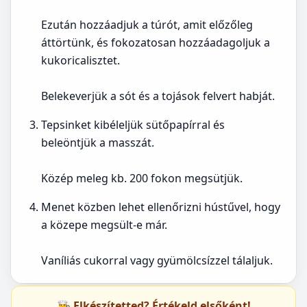
Ezután hozzáadjuk a túrót, amit előzőleg
áttörtünk, és fokozatosan hozzáadagoljuk a
kukoricalisztet.
Belekeverjük a sót és a tojások felvert habját.
Tepsinket kibéleljük sütőpapírral és
beleöntjük a masszát.
Közép meleg kb. 200 fokon megsütjük.
Menet közben lehet ellenőrizni hústűvel, hogy
a közepe megsült-e már.
Vaníliás cukorral vagy gyümölcsízzel tálaljuk.
👨‍🍳 Elkészítetted? Értékeld elsőként!