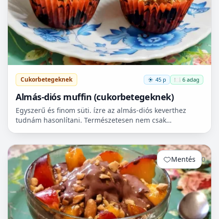
Cukorbetegeknek
45 p
🍽️ 6 adag
Almás-diós muffin (cukorbetegeknek)
Egyszerű és finom süti. ízre az almás-diós keverthez
tudnám hasonlítani. Természetesen nem csak
cukorbetegek fogyaszthassák! 🧁
Mentés
0