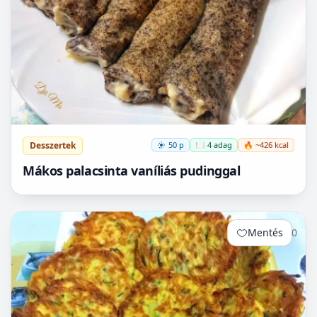
Desszertek
50 p
🍽️ 4 adag
🔥 ~426 kcal
Mákos palacsinta vaníliás pudinggal
Mentés
0