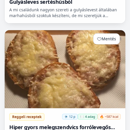
Gulyásleves sertéshúsból
A mi családunk nagyon szereti a gulyáslevest általában
marhahúsból szoktuk készíteni, de mi szeretjük a
sertéshúst. Leginkább lapockát szoktunk vásárolni,
mert...
Mentés
1
Reggeli receptek
12 p
🍽️ 4 adag
🔥 ~587 kcal
Hiper gyors melegszendvics forrólevegős