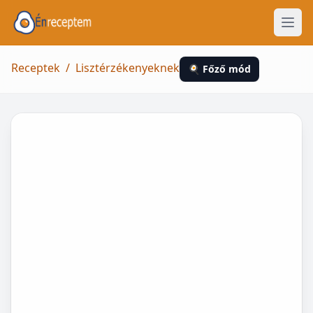
Receptek
/
Lisztérzékenyeknek
🍳 Főző mód