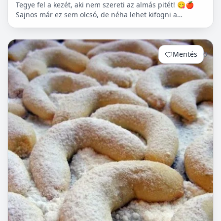
Tegye fel a kezét, aki nem szereti az almás pitét! 😋🍎
Sajnos már ez sem olcsó, de néha lehet kifogni a
Tescoban 500.- Ft körüli almát.
Mentés
0