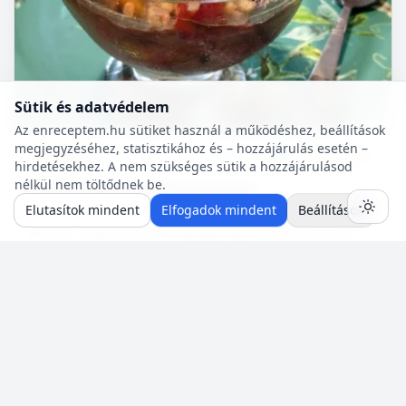
Sütik és adatvédelem
Az enreceptem.hu sütiket használ a működéshez, beállítások
megjegyzéséhez, statisztikához és – hozzájárulás esetén –
Diabetikus
10 p
🍽️ 4 adag
🔥 ~469 kcal
hirdetésekhez. A nem szükséges sütik a hozzájárulásod
nélkül nem töltődnek be.
Csokoládéhab (cukormentes)
Elutasítok mindent
Elfogadok mindent
Beállítások
A felsorolt összetevőkből percek alatt nagyon finom,
krémes, cukormentes csokoládéhabot lehet készíteni.
Nem igényel főzést, és kiválóan alkalmas
pohárdesszertn...
Neked is van egy jól bevált
recepted?
Oszd meg a közösséggel! Pár perc az egész:
hozzávalók, lépések, egy fotó — mi pedig saját