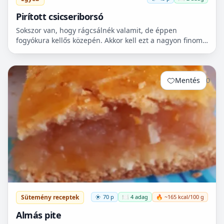
Pirított csicseriborsó
Sokszor van, hogy rágcsálnék valamit, de éppen
fogyókura kellős közepén. Akkor kell ezt a nagyon finom
csicseriborsó rágcsálnivalót megcsinálni. Nem kell
hozzá...
Mentés
0
Sütemény receptek
70 p
🍽️ 4 adag
🔥 ~165 kcal/100 g
Almás pite