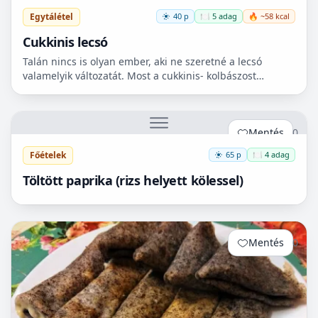
Egytálétel
40 p
🍽️ 5 adag
🔥 ~58 kcal
Cukkinis lecsó
Talán nincs is olyan ember, aki ne szeretné a lecsó
valamelyik változatát. Most a cukkinis- kolbászost
készítettem el, ami nagyon finom lett!😋
Mentés
0
Főételek
65 p
🍽️ 4 adag
Töltött paprika (rizs helyett kölessel)
Mentés
0