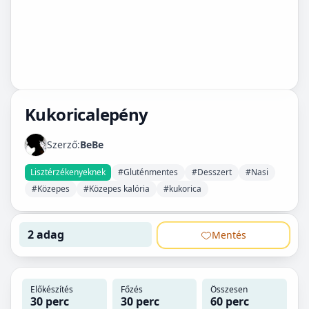
Kukoricalepény
Szerző:
BeBe
Lisztérzékenyeknek
#Gluténmentes
#Desszert
#Nasi
#Közepes
#Közepes kalória
#kukorica
2 adag
Mentés
Előkészítés
Főzés
Összesen
30 perc
30 perc
60 perc