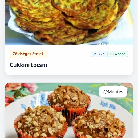
Zöldséges ételek
35 p
🍽️ 4 adag
Cukkini tócsni
Mentés
0