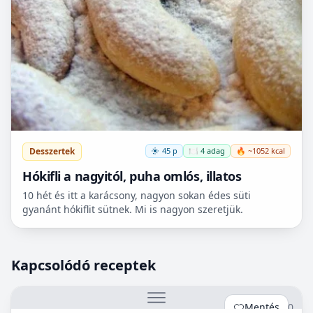
Desszertek
45 p
🍽️ 4 adag
🔥 ~1052 kcal
Hókifli a nagyitól, puha omlós, illatos
10 hét és itt a karácsony, nagyon sokan édes süti
gyanánt hókiflit sütnek. Mi is nagyon szeretjük.
Kapcsolódó receptek
Mentés
0