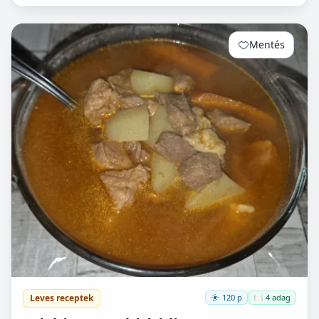
van lehetőségem készíteni, mert hoszadalmas, keleszt...
Mentés
0
Leves receptek
120 p
🍽️ 4 adag