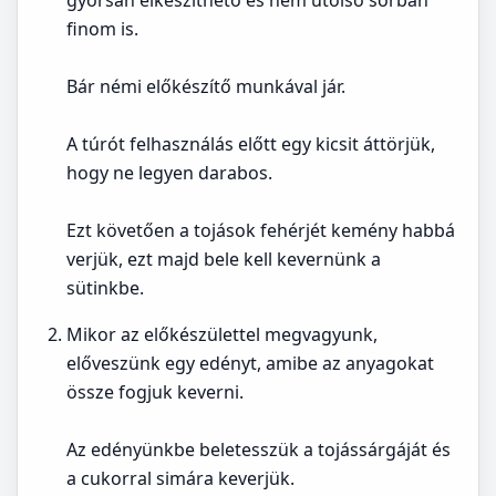
gyorsan elkészíthető és nem utolsó sorban
finom is.
Bár némi előkészítő munkával jár.
A túrót felhasználás előtt egy kicsit áttörjük,
hogy ne legyen darabos.
Ezt követően a tojások fehérjét kemény habbá
verjük, ezt majd bele kell kevernünk a
sütinkbe.
Mikor az előkészülettel megvagyunk,
előveszünk egy edényt, amibe az anyagokat
össze fogjuk keverni.
Az edényünkbe beletesszük a tojássárgáját és
a cukorral simára keverjük.