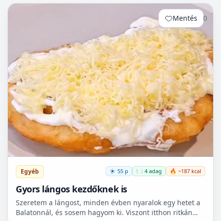
Mentés
0
Egyéb
55 p
🍽️ 4 adag
🔥 ~187 kcal
Gyors lángos kezdőknek is
Szeretem a lángost, minden évben nyaralok egy hetet a
Balatonnál, és sosem hagyom ki. Viszont itthon ritkán