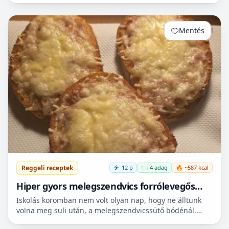
mert...
Mentés
1
Reggeli receptek
12 p
🍽️ 4 adag
🔥 ~587 kcal
Hiper gyors melegszendvics forrólevegős
sütőbe
Iskolás koromban nem volt olyan nap, hogy ne álltunk
volna meg suli után, a melegszendvicssütő bódénál.
Imádtuk azt az ízt amit csak ott, és sehol máshol nem