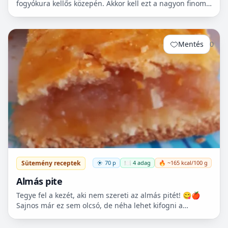
fogyókura kellős közepén. Akkor kell ezt a nagyon finom
csicseriborsó rágcsálnivalót megcsinálni. Nem kell
hozzá...
Mentés
0
Sütemény receptek
70 p
🍽️ 4 adag
🔥 ~165 kcal/100 g
Almás pite
Tegye fel a kezét, aki nem szereti az almás pitét! 😋🍎
Sajnos már ez sem olcsó, de néha lehet kifogni a
Tescoban 500.- Ft körüli almát.