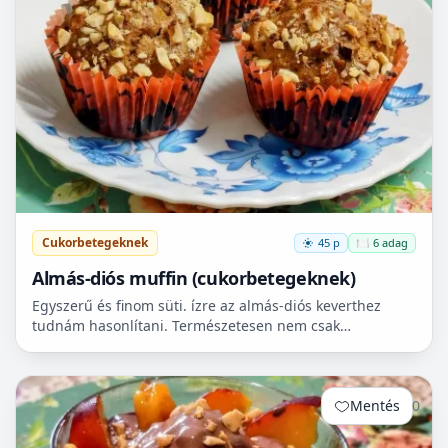
Cukorbetegeknek
45 p
🍽️ 6 adag
Almás-diós muffin (cukorbetegeknek)
Egyszerű és finom süti. ízre az almás-diós keverthez
tudnám hasonlítani. Természetesen nem csak
cukorbetegek fogyaszthassák! 🧁
Mentés
0