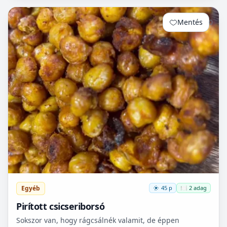
le...
Mentés
0
Egyéb
45 p
🍽️ 2 adag
Pirított csicseriborsó
Sokszor van, hogy rágcsálnék valamit, de éppen