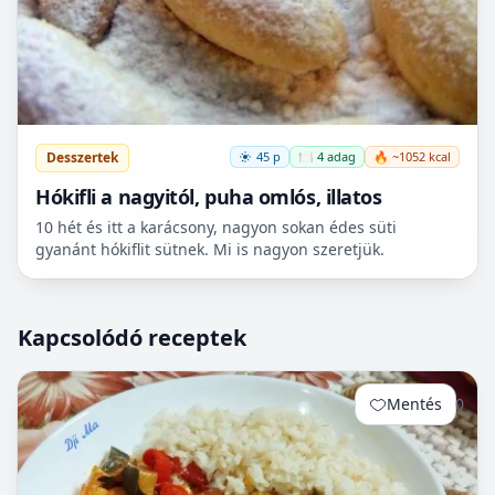
Desszertek
45 p
🍽️ 4 adag
🔥 ~1052 kcal
Hókifli a nagyitól, puha omlós, illatos
10 hét és itt a karácsony, nagyon sokan édes süti
gyanánt hókiflit sütnek. Mi is nagyon szeretjük.
Kapcsolódó receptek
Mentés
0