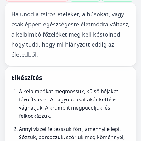
Ha unod a zsíros ételeket, a húsokat, vagy
csak éppen egészségesre életmódra váltasz,
a kelbimbó főzeléket meg kell kóstolnod,
hogy tudd, hogy mi hiányzott eddig az
életedből.
Elkészítés
A kelbimbókat megmossuk, külső héjakat
távolítsuk el. A nagyobbakat akár ketté is
vághatjuk. A krumplit megpucoljuk, és
felkockázzuk.
Annyi vízzel feltesszük főni, amennyi ellepi.
Sózzuk, borsozzuk, szórjuk meg köménnyel,