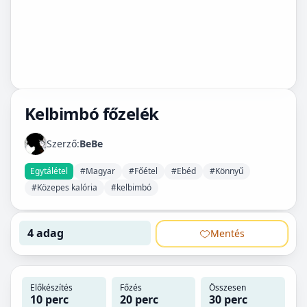
Kelbimbó főzelék
Szerző:
BeBe
Egytálétel
#Magyar
#Főétel
#Ebéd
#Könnyű
#Közepes kalória
#kelbimbó
4 adag
Mentés
Előkészítés
Főzés
Összesen
10 perc
20 perc
30 perc