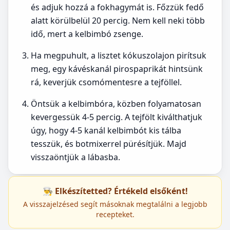
és adjuk hozzá a fokhagymát is. Főzzük fedő
alatt körülbelül 20 percig. Nem kell neki több
idő, mert a kelbimbó zsenge.
Ha megpuhult, a lisztet kókuszolajon pirítsuk
meg, egy kávéskanál pirospaprikát hintsünk
rá, keverjük csomómentesre a tejföllel.
Öntsük a kelbimbóra, közben folyamatosan
kevergessük 4-5 percig. A tejfölt kiválthatjuk
úgy, hogy 4-5 kanál kelbimbót kis tálba
tesszük, és botmixerrel pürésítjük. Majd
visszaöntjük a lábasba.
👨‍🍳 Elkészítetted? Értékeld elsőként!
A visszajelzésed segít másoknak megtalálni a legjobb
recepteket.