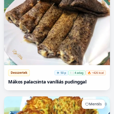
Desszertek
50 p
🍽️ 4 adag
🔥 ~426 kcal
Mákos palacsinta vaníliás pudinggal
Mentés
0