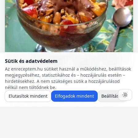
Sütik és adatvédelem
Az enreceptem.hu sütiket használ a működéshez, beállítások
megjegyzéséhez, statisztikához és – hozzájárulás esetén –
Diabetikus
10 p
🍽️ 4 adag
🔥 ~469 kcal
hirdetésekhez. A nem szükséges sütik a hozzájárulásod
nélkül nem töltődnek be.
Csokoládéhab (cukormentes)
Elutasítok mindent
Elfogadok mindent
Beállítások
A felsorolt összetevőkből percek alatt nagyon finom,
krémes, cukormentes csokoládéhabot lehet készíteni.
Nem igényel főzést, és kiválóan alkalmas
pohárdesszertn...
Neked is van egy jól bevált