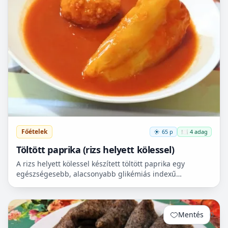
Főételek
65 p
🍽️ 4 adag
Töltött paprika (rizs helyett kölessel)
A rizs helyett kölessel készített töltött paprika egy
egészségesebb, alacsonyabb glikémiás indexű
reformváltozat. Ha glutén mentesen és még
egészségesebben szer...
Mentés
0