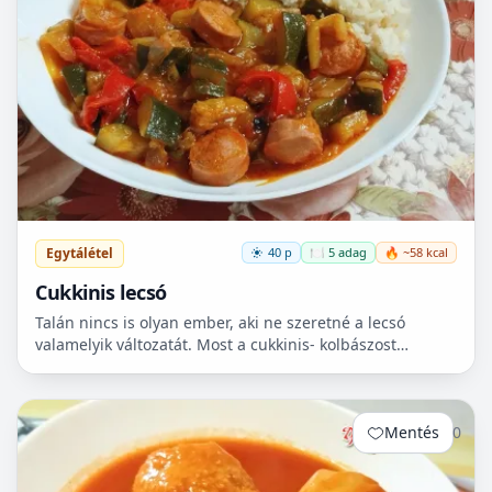
Egytálétel
40 p
🍽️ 5 adag
🔥 ~58 kcal
Cukkinis lecsó
Talán nincs is olyan ember, aki ne szeretné a lecsó
valamelyik változatát. Most a cukkinis- kolbászost
készítettem el, ami nagyon finom lett!😋
Mentés
0