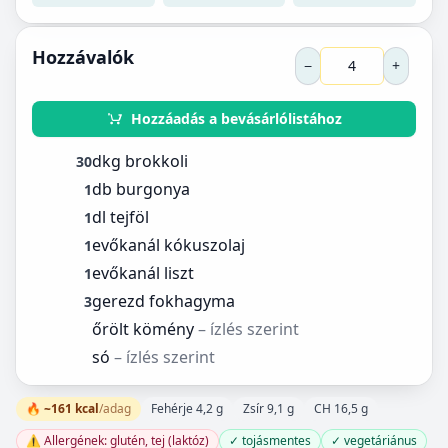
Hozzávalók
−
+
Hozzáadás a bevásárlólistához
dkg brokkoli
30
db burgonya
1
dl tejföl
1
evőkanál kókuszolaj
1
evőkanál liszt
1
gerezd fokhagyma
3
őrölt kömény
– ízlés szerint
só
– ízlés szerint
🔥 ~161 kcal
/adag
Fehérje 4,2 g
Zsír 9,1 g
CH 16,5 g
⚠️ Allergének: glutén, tej (laktóz)
✓ tojásmentes
✓ vegetáriánus