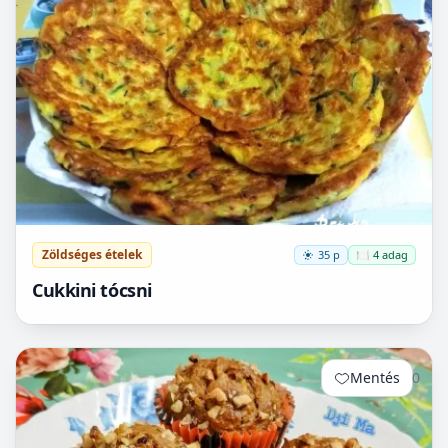
Zöldséges ételek
35 p
🍽️ 4 adag
Cukkini tócsni
Mentés
0