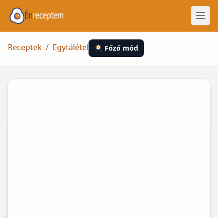
Receptek
/
Egytálétel
🍳 Főző mód