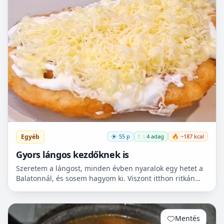
Egyéb
55 p
🍽️ 4 adag
🔥 ~187 kcal
Gyors lángos kezdőknek is
Szeretem a lángost, minden évben nyaralok egy hetet a
Balatonnál, és sosem hagyom ki. Viszont itthon ritkán
van lehetőségem készíteni, mert hoszadalmas, keleszt...
Mentés
0