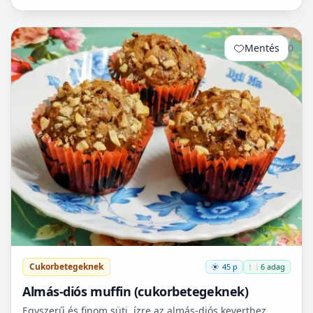
Mentés
0
Cukorbetegeknek
45 p
🍽️ 6 adag
Almás-diós muffin (cukorbetegeknek)
Egyszerű és finom süti. ízre az almás-diós keverthez