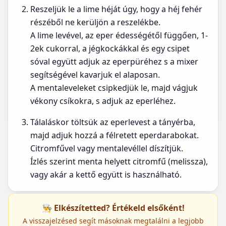
Reszeljük le a lime héját úgy, hogy a héj fehér
részéből ne kerüljön a reszelékbe.
A lime levével, az eper édességétől függően, 1-
2ek cukorral, a jégkockákkal és egy csipet
sóval együtt adjuk az eperpüréhez s a mixer
segítségével kavarjuk el alaposan.
A mentaleveleket csipkedjük le, majd vágjuk
vékony csíkokra, s adjuk az eperléhez.
Tálaláskor töltsük az eperlevest a tányérba,
majd adjuk hozzá a félretett eperdarabokat.
Citromfűvel vagy mentalevéllel díszítjük.
Ízlés szerint menta helyett citromfű (melissza),
vagy akár a kettő együtt is használható.
👨‍🍳 Elkészítetted? Értékeld elsőként!
A visszajelzésed segít másoknak megtalálni a legjobb