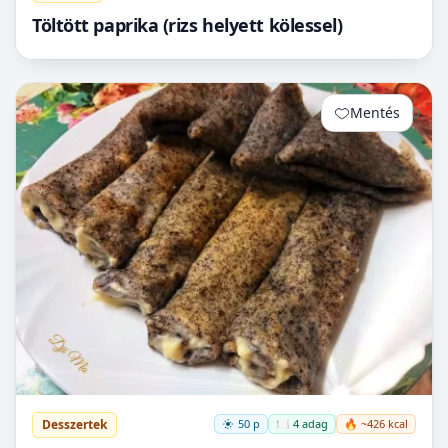
Töltött paprika (rizs helyett kölessel)
Mentés
0
Desszertek
50 p
🍽️ 4 adag
🔥 ~426 kcal