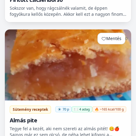
Sokszor van, hogy rágcsálnék valamit, de éppen
fogyókura kellős közepén. Akkor kell ezt a nagyon finom
csicseriborsó rágcsálnivalót megcsinálni. Nem kell
hozzá...
Mentés
0
Sütemény receptek
70 p
🍽️ 4 adag
🔥 ~165 kcal/100 g
Almás pite
Tegye fel a kezét, aki nem szereti az almás pitét! 😋🍎
Sajnos már ez sem olcsó, de néha lehet kifogni a