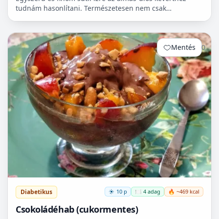
tudnám hasonlítani. Természetesen nem csak
cukorbetegek fogyaszthassák! 🧁
Mentés
0
Diabetikus
10 p
🍽️ 4 adag
🔥 ~469 kcal
Csokoládéhab (cukormentes)