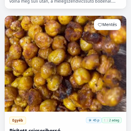
volna meg suli után, a melegszendvicssütő bódénál.
Imádtuk azt az ízt amit csak ott, és sehol máshol nem
le...
Mentés
0
Egyéb
45 p
🍽️ 2 adag
Pirított csicseriborsó