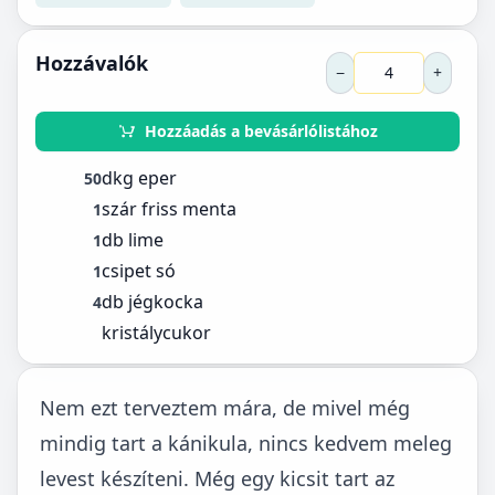
Hozzávalók
−
+
Hozzáadás a bevásárlólistához
dkg eper
50
szár friss menta
1
db lime
1
csipet só
1
db jégkocka
4
kristálycukor
Nem ezt terveztem mára, de mivel még
mindig tart a kánikula, nincs kedvem meleg
levest készíteni. Még egy kicsit tart az