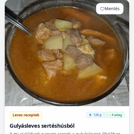
Mentés
0
Leves receptek
120 p
🍽️ 4 adag
Gulyásleves sertéshúsból
A mi családunk nagyon szereti a gulyáslevest általában