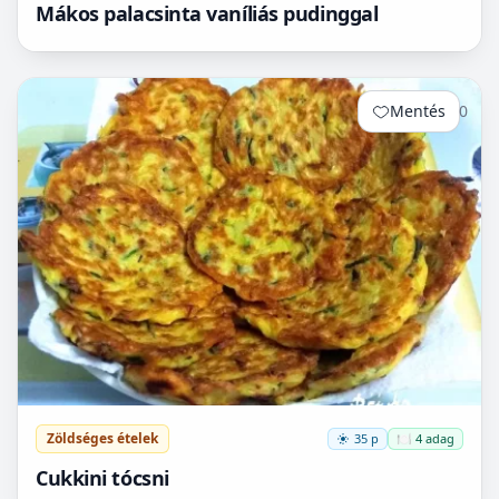
Mákos palacsinta vaníliás pudinggal
Mentés
0
Zöldséges ételek
35 p
🍽️ 4 adag
Cukkini tócsni