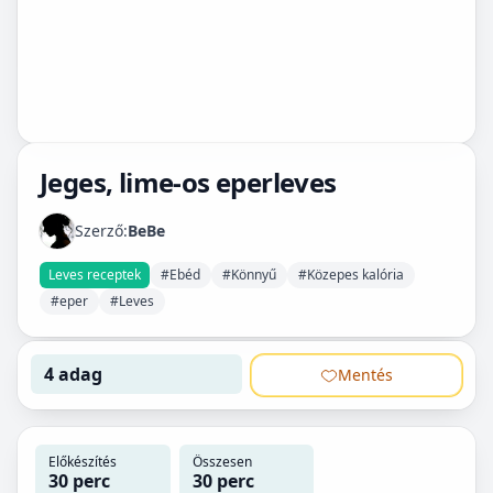
Jeges, lime-os eperleves
Szerző:
BeBe
Leves receptek
#Ebéd
#Könnyű
#Közepes kalória
#eper
#Leves
4 adag
Mentés
Előkészítés
Összesen
30 perc
30 perc