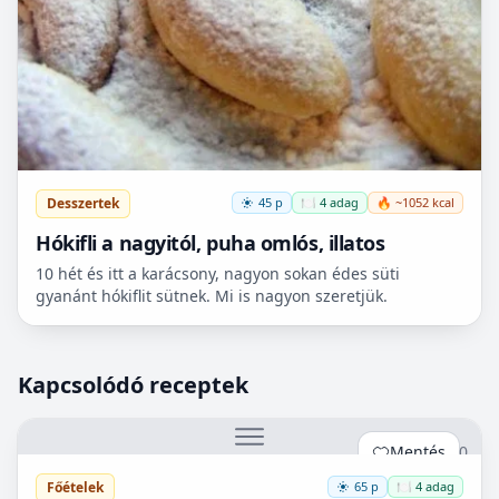
Desszertek
45 p
🍽️ 4 adag
🔥 ~1052 kcal
Hókifli a nagyitól, puha omlós, illatos
10 hét és itt a karácsony, nagyon sokan édes süti
gyanánt hókiflit sütnek. Mi is nagyon szeretjük.
Kapcsolódó receptek
Mentés
0
Főételek
65 p
🍽️ 4 adag