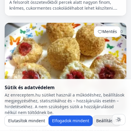
A felsorolt összetevőkből percek alatt nagyon finom,
krémes, cukormentes csokoládéhabot lehet készíteni.
Nem igényel főzést, és kiválóan alkalmas
pohárdesszertn...
Mentés
0
Sütik és adatvédelem
Az enreceptem.hu sütiket használ a működéshez, beállítások
megjegyzéséhez, statisztikához és – hozzájárulás esetén –
hirdetésekhez. A nem szükséges sütik a hozzájárulásod
nélkül nem töltődnek be.
Elutasítok mindent
Elfogadok mindent
Beállítások
20 p
🍽️ 4 adag
🔥 ~579 kcal
Túrógombóc főzés nélkül (tojás mentes)