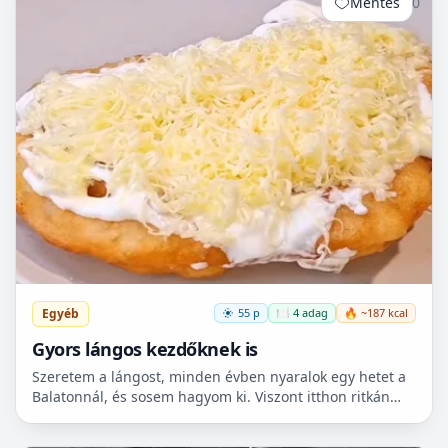
Mentés
0
Egyéb
55 p
🍽️ 4 adag
🔥 ~187 kcal
Gyors lángos kezdőknek is
Szeretem a lángost, minden évben nyaralok egy hetet a
Balatonnál, és sosem hagyom ki. Viszont itthon ritkán
van lehetőségem készíteni, mert hoszadalmas, keleszt...