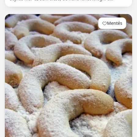
Tescoban 500.- Ft körüli almát.
Mentés
0