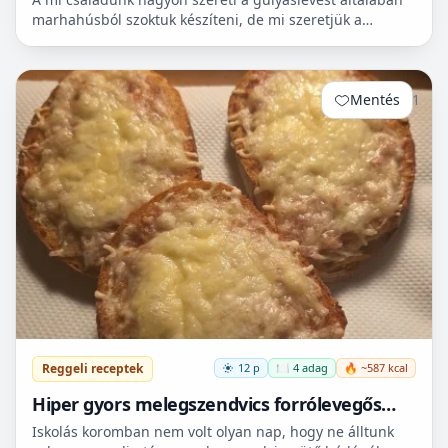
marhahúsból szoktuk készíteni, de mi szeretjük a
sertéshúst. Leginkább lapockát szoktunk vásárolni,
mert...
Mentés
1
Reggeli receptek
12 p
🍽️ 4 adag
🔥 ~587 kcal
Hiper gyors melegszendvics forrólevegős
sütőbe
Iskolás koromban nem volt olyan nap, hogy ne álltunk