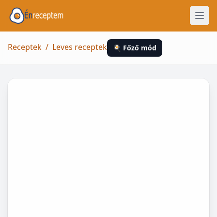
Receptek
/
Leves receptek
🍳 Főző mód