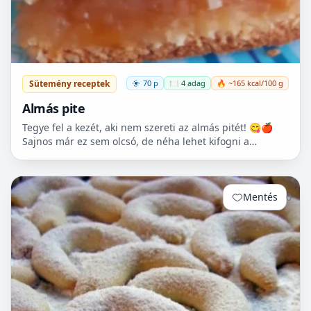
Sütemény receptek
70 p
🍽️ 4 adag
🔥 ~165 kcal/100 g
Almás pite
Tegye fel a kezét, aki nem szereti az almás pitét! 😋🍎
Sajnos már ez sem olcsó, de néha lehet kifogni a
Tescoban 500.- Ft körüli almát.
Mentés
0