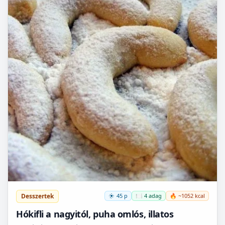
Desszertek
45 p
🍽️ 4 adag
🔥 ~1052 kcal
Hókifli a nagyitól, puha omlós, illatos