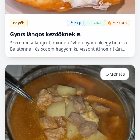
Egyéb
55 p
🍽️ 4 adag
🔥 ~187 kcal
Gyors lángos kezdőknek is
Szeretem a lángost, minden évben nyaralok egy hetet a
Balatonnál, és sosem hagyom ki. Viszont itthon ritkán
van lehetőségem készíteni, mert hoszadalmas, keleszt...
Mentés
0