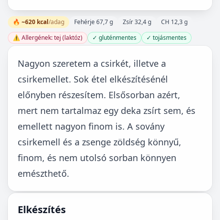
🔥 ~620 kcal
/adag
Fehérje 67,7 g
Zsír 32,4 g
CH 12,3 g
⚠️ Allergének: tej (laktóz)
✓ gluténmentes
✓ tojásmentes
Nagyon szeretem a csirkét, illetve a
csirkemellet. Sok étel elkészítésénél
előnyben részesítem. Elsősorban azért,
mert nem tartalmaz egy deka zsírt sem, és
emellett nagyon finom is. A sovány
csirkemell és a zsenge zöldség könnyű,
finom, és nem utolsó sorban könnyen
emészthető.
Elkészítés