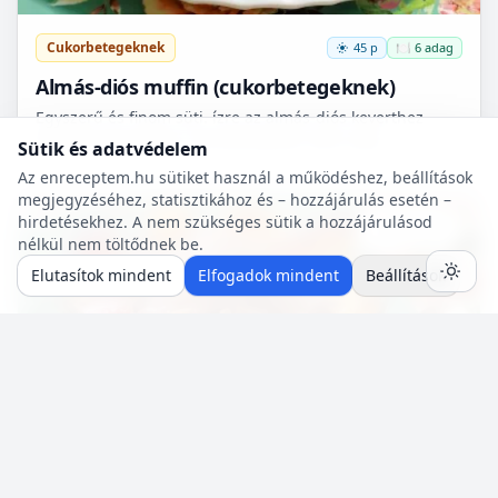
Cukorbetegeknek
45 p
🍽️ 6 adag
Almás-diós muffin (cukorbetegeknek)
Egyszerű és finom süti. ízre az almás-diós keverthez
tudnám hasonlítani. Természetesen nem csak
Sütik és adatvédelem
cukorbetegek fogyaszthassák! 🧁
Az enreceptem.hu sütiket használ a működéshez, beállítások
megjegyzéséhez, statisztikához és – hozzájárulás esetén –
hirdetésekhez. A nem szükséges sütik a hozzájárulásod
Mentés
0
nélkül nem töltődnek be.
Elutasítok mindent
Elfogadok mindent
Beállítások