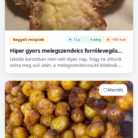
Reggeli receptek
12 p
🍽️ 4 adag
🔥 ~587 kcal
Hiper gyors melegszendvics forrólevegős
sütőbe
Iskolás koromban nem volt olyan nap, hogy ne álltunk
volna meg suli után, a melegszendvicssütő bódénál.
Imádtuk azt az ízt amit csak ott, és sehol máshol nem
le...
Mentés
0