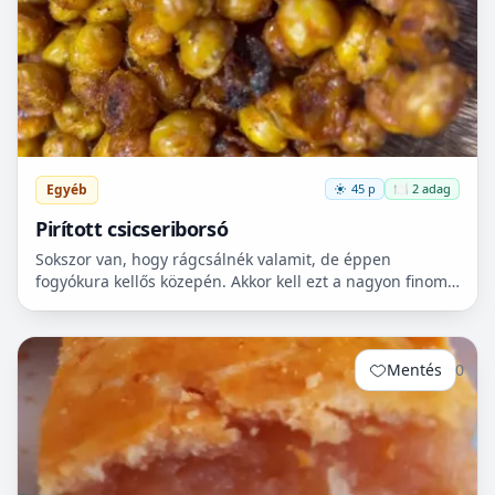
Egyéb
45 p
🍽️ 2 adag
Pirított csicseriborsó
Sokszor van, hogy rágcsálnék valamit, de éppen
fogyókura kellős közepén. Akkor kell ezt a nagyon finom
csicseriborsó rágcsálnivalót megcsinálni. Nem kell
hozzá...
Mentés
0