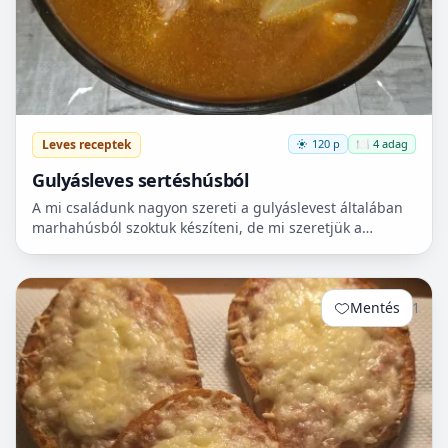
Leves receptek
120 p
🍽️ 4 adag
Gulyásleves sertéshúsból
A mi családunk nagyon szereti a gulyáslevest általában
marhahúsból szoktuk készíteni, de mi szeretjük a
sertéshúst. Leginkább lapockát szoktunk vásárolni,
mert...
Mentés
1