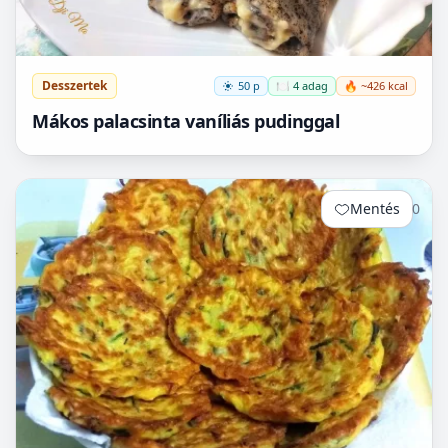
Desszertek
50 p
🍽️ 4 adag
🔥 ~426 kcal
Mákos palacsinta vaníliás pudinggal
Mentés
0