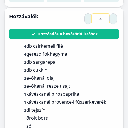
Hozzávalók
−
+
Hozzáadás a bevásárlólistához
db csirkemell filé
4
gerezd fokhagyma
4
db sárgarépa
2
db cukkini
2
evőkanál olaj
2
evőkanál reszelt sajt
2
kávéskanál pirospaprika
1
kávéskanál provence-i fűszerkeverék
1
dl tejszín
2
őrölt bors
só