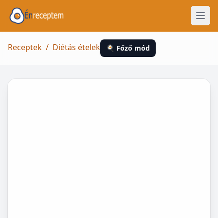
Receptek
/
Diétás ételek
🍳 Főző mód