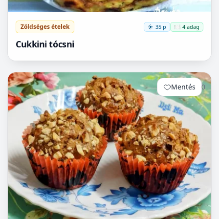
Zöldséges ételek
35 p
🍽️ 4 adag
Cukkini tócsni
Mentés
0