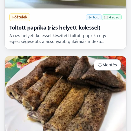
Főételek
65 p
🍽️ 4 adag
Töltött paprika (rizs helyett kölessel)
A rizs helyett kölessel készített töltött paprika egy
egészségesebb, alacsonyabb glikémiás indexű
reformváltozat. Ha glutén mentesen és még
egészségesebben szer...
Mentés
0