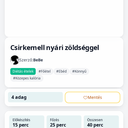
Csirkemell nyári zöldséggel
Szerző:
BeBe
Diétás ételek
#Főétel
#Ebéd
#Könnyű
#Közepes kalória
4 adag
Mentés
Előkészítés
Főzés
Összesen
15 perc
25 perc
40 perc