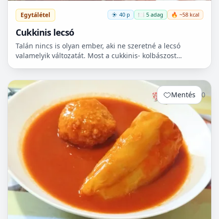
Egytálétel
40 p
🍽️ 5 adag
🔥 ~58 kcal
Cukkinis lecsó
Talán nincs is olyan ember, aki ne szeretné a lecsó
valamelyik változatát. Most a cukkinis- kolbászost
készítettem el, ami nagyon finom lett!😋
Mentés
0