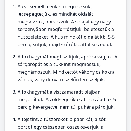
A csirkemell filénket megmossuk,
lecsepegtetjük, és mindkét oldalát
megsózzuk, borsozzuk. Az olajat egy nagy
serpenyőben megforrósítjuk, beletesszük a
hússzeleteket. A hús mindkét oldalát kb. 5-5
percig sütjük, majd szűrőlapáttal kiszedjük.
A fokhagymát megtisztítjuk, apróra vágjuk. A
sárgarépát és a cukkinit megmossuk,
meghámozzuk. Mindkettőt vékony csíkokra
vágjuk, vagy durva reszelőn lereszeljük.
A fokhagymát a visszamaradt olajban
megpirítjuk. A zöldségcsíkokat hozzáadjuk 5
percig kevergetve, nem túl puhára pároljuk.
A tejszínt, a fűszereket, a paprikát, a sót,
borsot egy csészében összekeverjük, a