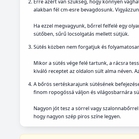
Erre azért van szükség, hogy könnyen vághat
alakban fél cm-esre bevagdosunk. Vigyázzunk
Ha ezzel megvagyunk, bőrrel felfelé egy olya
sütőben, sűrű locsolgatás mellett sütjük.
Sütés közben nem forgatjuk és folyamatosan
Mikor a sütés vége felé tartunk, a rácsra te
kiváló receptet az oldalon sült alma néven. 
A bőrös sertéskarajunk sütésének befejezése
finom ropogóssá váljon és világosbarnára sü
Nagyon jót tesz a sörrel vagy szalonnabőrrel
hogy nagyon szép piros színe legyen.