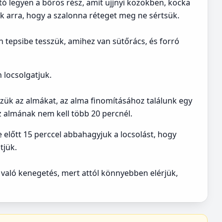
ó legyen a bőrös rész, amit ujjnyi közökben, kocka
 arra, hogy a szalonna réteget meg ne sértsük.
n tepsibe tesszük, amihez van sütőrács, és forró
 locsolgatjuk.
sszük az almákat, az alma finomításához találunk egy
Az almának nem kell több 20 percnél.
 előtt 15 perccel abbahagyjuk a locsolást, hogy
tjük.
 való kenegetés, mert attól könnyebben elérjük,