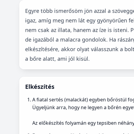
Egyre több ismerősöm jön azzal a szövegge
igaz, amíg meg nem lát egy gyönyörűen felt
nem csak az illata, hanem az íze is isteni. 
de igazából a malacra gondolok. Ha rászán
elkészítésére, akkor olyat válasszunk a bo
a bőre alatt, ami jól kisül.
Elkészítés
A fiatal sertés (malackát) egyben bőröstül fo
Ügyeljünk arra, hogy ne legyen a bőrén egyet
Az előkészítés folyamán egy tepsiben néhány 