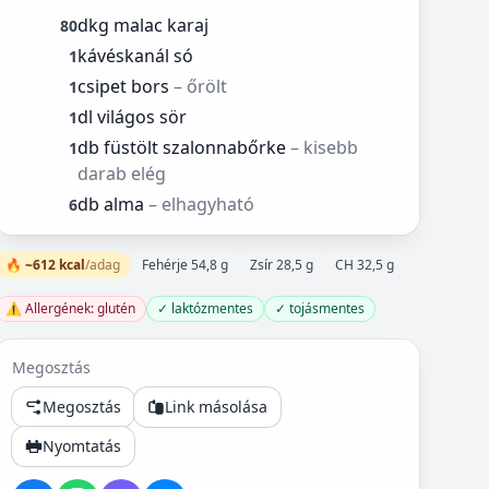
dkg malac karaj
80
kávéskanál só
1
csipet bors
– őrölt
1
dl világos sör
1
db füstölt szalonnabőrke
– kisebb
1
darab elég
db alma
– elhagyható
6
🔥 ~612 kcal
/adag
Fehérje 54,8 g
Zsír 28,5 g
CH 32,5 g
⚠️ Allergének: glutén
✓ laktózmentes
✓ tojásmentes
Megosztás
Megosztás
Link másolása
Nyomtatás