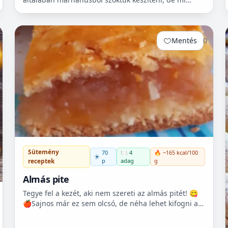
szeretjük a sertéshúst. Leginkább lapockát szoktunk
vásárolni, mert...
Mentés
0
Sütemény
70
🍽️ 4
🔥 ~165 kcal/100
p
adag
g
receptek
Almás pite
Tegye fel a kezét, aki nem szereti az almás pitét! 😋
🍎Sajnos már ez sem olcsó, de néha lehet kifogni a
Tescoban 500.- Ft körüli almát.