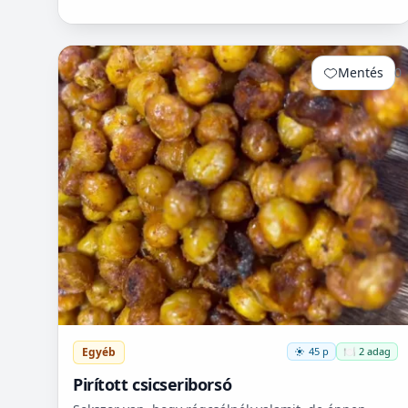
Mentés
0
Egyéb
45 p
🍽️ 2 adag
Pirított csicseriborsó