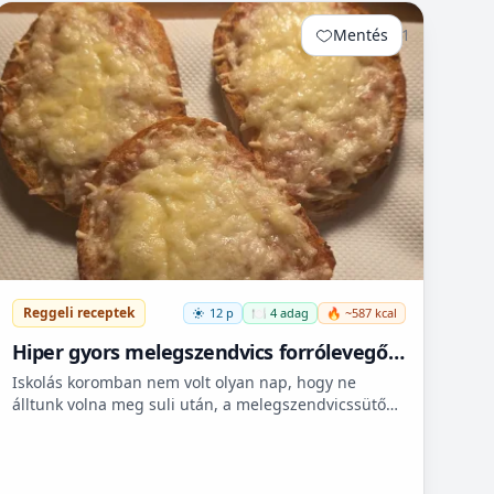
Mentés
1
Reggeli receptek
12 p
🍽️ 4 adag
🔥 ~587 kcal
Hiper gyors melegszendvics forrólevegős
sütőbe
Iskolás koromban nem volt olyan nap, hogy ne
álltunk volna meg suli után, a melegszendvicssütő
bódénál. Imádtuk azt az ízt amit csak ott, és sehol
máshol nem le...