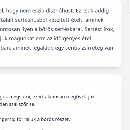
l, hogy nem eszik disznóhúst. Ez csak addig
álalt sertéshúsból készített ételt, aminek
Pontosan ilyen a bőrös sertéskaraj. Sertést írok,
juk magunkat erre az időigényes étel
ltban, aminek legalább egy centis zsírréteg van
gjuk megsütni, ezért alaposan megtisztítjuk.
len szál szőr se.
percig forraljuk a bőrös részét.