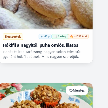
Desszertek
45 p
🍽️ 4 adag
🔥 ~1052 kcal
Hókifli a nagyitól, puha omlós, illatos
10 hét és itt a karácsony, nagyon sokan édes süti
gyanánt hókiflit sütnek. Mi is nagyon szeretjük.
Mentés
0