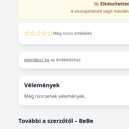
👨‍🍳 Elkészített
A visszajelzésed segít másokn
Még nincs értékelés
Jelentkezz be
az értékeléshez.
Vélemények
Még nincsenek vélemények.
További a szerzőtől – BeBe