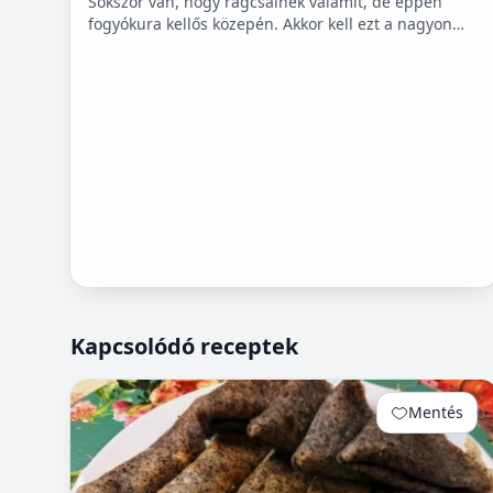
Sokszor van, hogy rágcsálnék valamit, de éppen
fogyókura kellős közepén. Akkor kell ezt a nagyon
finom csicseriborsó rágcsálnivalót megcsinálni. Nem
kell hozzá...
Kapcsolódó receptek
Mentés
0