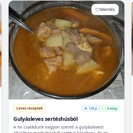
Mentés
0
Leves receptek
120 p
🍽️ 4 adag
Gulyásleves sertéshúsból
A mi családunk nagyon szereti a gulyáslevest
általában marhahúsból szoktuk készíteni, de mi