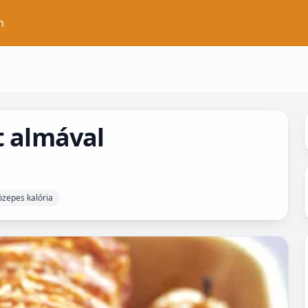
n
t almával
zepes kalória