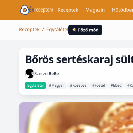
Receptek
Magazin
Hűtődbe
Receptek
/
Egytálétel
🍳 Főző mód
Bőrös sertéskaraj sül
Szerző:
BeBe
Egytálétel
#Magyar
#Közepes
#Főétel
#Ebéd
#Kö