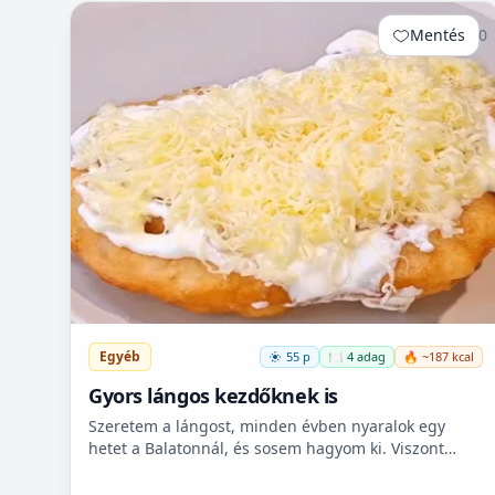
Mentés
0
Egyéb
55 p
🍽️ 4 adag
🔥 ~187 kcal
Gyors lángos kezdőknek is
Szeretem a lángost, minden évben nyaralok egy
hetet a Balatonnál, és sosem hagyom ki. Viszont
itthon ritkán van lehetőségem készíteni, mert
hoszadalmas, keleszt...