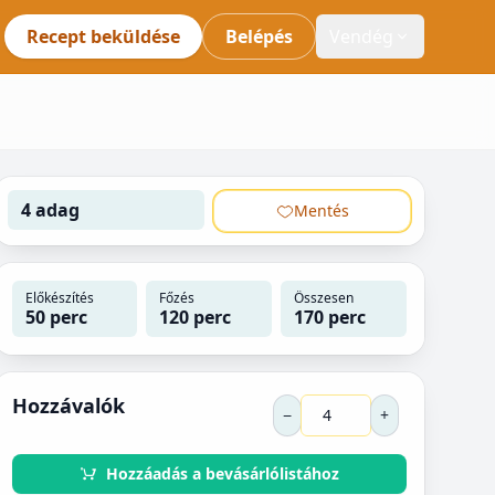
Recept beküldése
Belépés
Vendég
4 adag
Mentés
Előkészítés
Főzés
Összesen
50 perc
120 perc
170 perc
Hozzávalók
−
+
Hozzáadás a bevásárlólistához