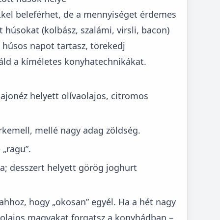
kkel beleférhet, de a mennyiséget érdemes
 húsokat (kolbász, szalámi, virsli, bacon)
a húsos napot tartasz, törekedj
áld a kíméletes konyhatechnikákat.
ajonéz helyett olívaolajos, citromos
irkemell, mellé nagy adag zöldség.
 „ragu”.
; desszert helyett görög joghurt
ahhoz, hogy „okosan” egyél. Ha a hét nagy
s olajos magvakat forgatsz a konyhádban –