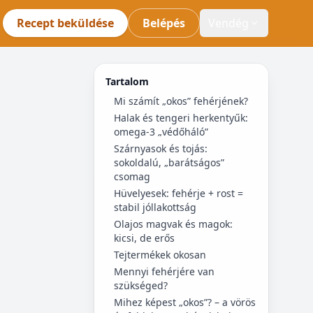
Recept beküldése
Belépés
Vendég
Tartalom
Mi számít „okos” fehérjének?
Halak és tengeri herkentyűk:
omega-3 „védőháló”
Szárnyasok és tojás:
sokoldalú, „barátságos”
csomag
Hüvelyesek: fehérje + rost =
stabil jóllakottság
Olajos magvak és magok:
kicsi, de erős
Tejtermékek okosan
Mennyi fehérjére van
szükséged?
Mihez képest „okos”? – a vörös