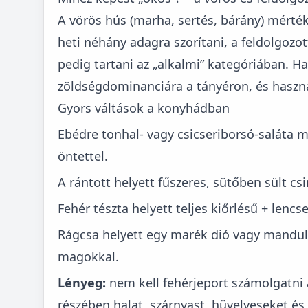
A vörös hús (marha, sertés, bárány) mérté
heti néhány adagra szorítani, a feldolgozott
pedig tartani az „alkalmi” kategóriában. H
zöldségdominanciára a tányéron, és haszn
Gyors váltások a konyhádban
Ebédre tonhal- vagy csicseriborsó-saláta m
öntettel.
A rántott helyett fűszeres, sütőben sült cs
Fehér tészta helyett teljes kiőrlésű + lencse
Rágcsa helyett egy marék dió vagy mandula
magokkal.
Lényeg:
nem kell fehérjeport számolgatni 
részében halat, szárnyast, hüvelyeseket é