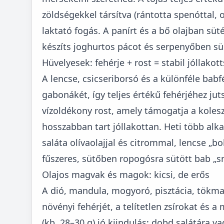
zöldségekkel társítva (rántotta spenóttal, 
laktató fogás. A panírt és a bő olajban süté
készíts joghurtos pácot és serpenyőben sü
Hüvelyesek: fehérje + rost = stabil jóllakot
A lencse, csicseriborsó és a különféle babfé
gabonákét, így teljes értékű fehérjéhez jut
vízoldékony rost, amely támogatja a koleszt
hosszabban tart jóllakottan. Heti több alk
saláta olívaolajjal és citrommal, lencse „bo
fűszeres, sütőben ropogósra sütött bab „s
Olajos magvak és magok: kicsi, de erős
A dió, mandula, mogyoró, pisztácia, tökma
növényi fehérjét, a telítetlen zsírokat és
(kb. 28–30 g) jó kiindulás: dobd salátára 