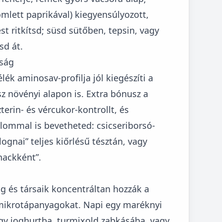
omlett paprikával) kiegyensúlyozott,
st ritkítsd; süsd sütőben, tepsin, vagy
sd át.
tság
lék aminosav-profilja jól kiegészíti a
sz növényi alapon is. Extra bónusz a
erin- és vércukor-kontrollt, és
alommal is bevetheted: csicseriborsó-
lognai” teljes kiőrlésű tésztán, vagy
nackként”.
g és társaik koncentráltan hozzák a
 a mikrotápanyagokat. Napi egy maréknyi
vagy joghurtba, turmixold zabkásába, vagy