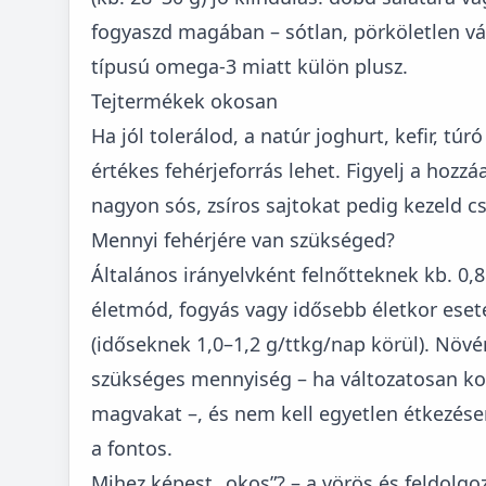
fogyaszd magában – sótlan, pörköletlen vá
típusú omega-3 miatt külön plusz.
Tejtermékek okosan
Ha jól tolerálod, a natúr joghurt, kefir, tú
értékes fehérjeforrás lehet. Figyelj a hozzá
nagyon sós, zsíros sajtokat pedig kezeld 
Mennyi fehérjére van szükséged?
Általános irányelvként felnőtteknek kb. 0,8
életmód, fogyás vagy idősebb életkor ese
(időseknek 1,0–1,2 g/ttkg/nap körül). Növé
szükséges mennyiség – ha változatosan ko
magvakat –, és nem kell egyetlen étkezésen
a fontos.
Mihez képest „okos”? – a vörös és feldolgo