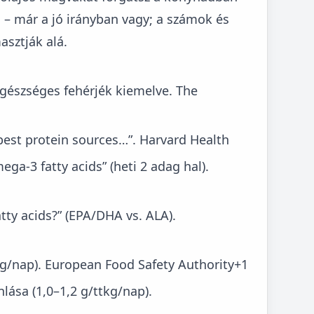
 – már a jó irányban vagy; a számok és
asztják alá.
egészséges fehérjék kiemelve.
The
best protein sources…”.
Harvard Health
ga-3 fatty acids” (heti 2 adag hal).
ty acids?” (EPA/DHA vs. ALA).
kg/nap).
European Food Safety Authority+1
lása (1,0–1,2 g/ttkg/nap).