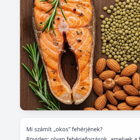
Mi számít „okos” fehérjének?
Röviden: olyan fehérjeforrások, amelyek a