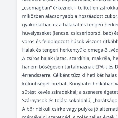
„csomagban” érkeznek – telítetlen zsírokka
miközben alacsonyabb a hozzáadott cukor, a
gyakorlatban ez a halakat és tengeri herken
hüvelyeseket (lencse, csicseriborsó, bab) é
vörös és feldolgozott húsok viszont ritká
Halak és tengeri herkentyűk: omega-3 „vé
A zsíros halak (lazac, szardínia, makréla, 
hanem bőségesen tartalmaznak EPA-t és DH
érrendszerre. Célként tűzz ki heti két hal
különbséget hozhat. Konyhatechnikában vál
sütést kevés zsiradékkal; a szenesre égetet
Szárnyasok és tojás: sokoldalú, „barátság
A bőr nélküli csirke vagy pulyka jó alterna
mérsékelni szeretnéd. A tojás teljes értékű