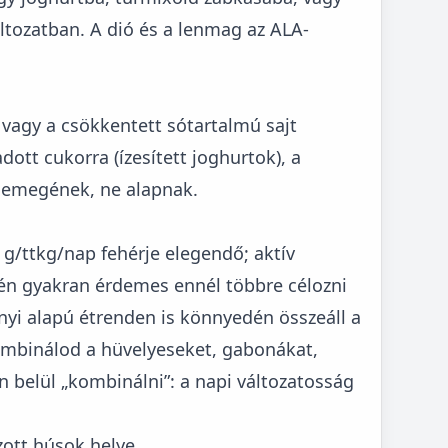
ltozatban. A dió és a lenmag az ALA-
ró vagy a csökkentett sótartalmú sajt
adott cukorra (ízesített joghurtok), a
csemegének, ne alapnak.
 g/ttkg/nap fehérje elegendő; aktív
tén gyakran érdemes ennél többre célozni
nyi alapú étrenden is könnyedén összeáll a
mbinálod a hüvelyeseket, gabonákat,
 belül „kombinálni”: a napi változatosság
zott húsok helye