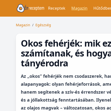
Receptek
Magazin
Hűtődbe
Magazin
/
Egészség
Okos fehérjék: mik ez
számítanak, és hogyan
tányérodra
Az „okos” fehérjék nem csodaszerek, h
alapanyagok: olyan fehérjeforrások, ame
hanem segítenek a szív-és érrendszer 
és a jóllakottság fenntartásában. Ilyene
az olajos magvak – változatosan, okos 