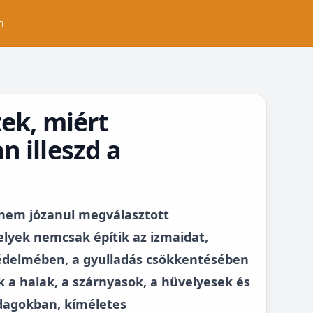
n
ek, miért
 illeszd a
anem józanul megválasztott
lyek nemcsak építik az izmaidat,
védelmében, a gyulladás csökkentésében
k a halak, a szárnyasok, a hüvelyesek és
adagokban, kíméletes