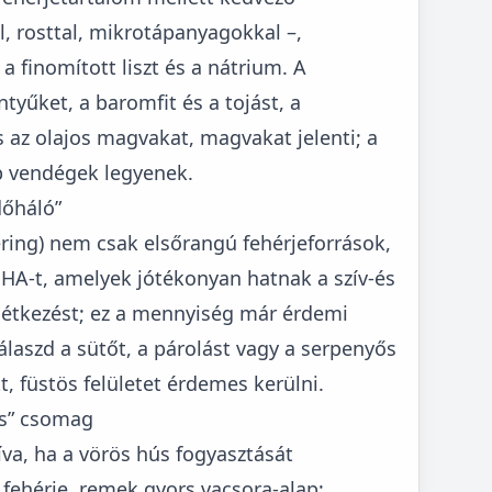
l, rosttal, mikrotápanyagokkal –,
 finomított liszt és a nátrium. A
tyűket, a baromfit és a tojást, a
s az olajos magvakat, magvakat jelenti; a
bb vendégek legyenek.
dőháló”
hering) nem csak elsőrangú fehérjeforrások,
A-t, amelyek jótékonyan hatnak a szív-és
as étkezést; ez a mennyiség már érdemi
aszd a sütőt, a párolást vagy a serpenyős
t, füstös felületet érdemes kerülni.
os” csomag
tíva, ha a vörös hús fogyasztását
 fehérje, remek gyors vacsora-alap;