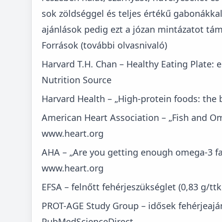
sok zöldséggel és teljes értékű gabonákkal
ajánlások pedig ezt a józan mintázatot tám
Források (további olvasnivaló)
Harvard T.H. Chan – Healthy Eating Plate: 
Nutrition Source
Harvard Health – „High-protein foods: the 
American Heart Association – „Fish and Ome
www.heart.org
AHA – „Are you getting enough omega-3 fat
www.heart.org
EFSA – felnőtt fehérjeszükséglet (0,83 g/tt
PROT-AGE Study Group – idősek fehérjeaján
PubMed
ScienceDirect