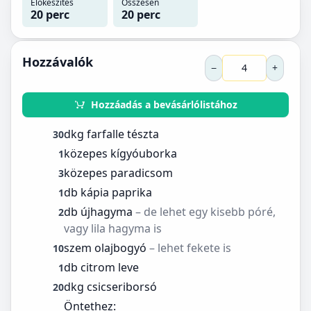
Előkészítés
Összesen
20 perc
20 perc
Hozzávalók
−
+
Hozzáadás a bevásárlólistához
dkg farfalle tészta
30
közepes kígyóuborka
1
közepes paradicsom
3
db kápia paprika
1
db újhagyma
– de lehet egy kisebb póré,
2
vagy lila hagyma is
szem olajbogyó
– lehet fekete is
10
db citrom leve
1
dkg csicseriborsó
20
Öntethez: