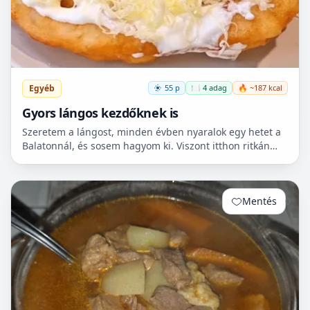
Egyéb
55 p
🍽️ 4 adag
🔥 ~187 kcal
Gyors lángos kezdőknek is
Szeretem a lángost, minden évben nyaralok egy hetet a
Balatonnál, és sosem hagyom ki. Viszont itthon ritkán
van lehetőségem készíteni, mert hoszadalmas, keleszt...
Mentés
0