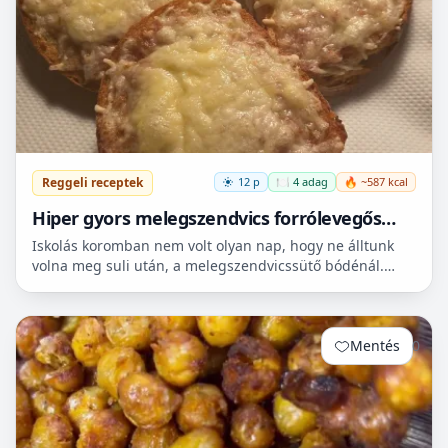
Reggeli receptek
12 p
🍽️ 4 adag
🔥 ~587 kcal
Hiper gyors melegszendvics forrólevegős
sütőbe
Iskolás koromban nem volt olyan nap, hogy ne álltunk
volna meg suli után, a melegszendvicssütő bódénál.
Imádtuk azt az ízt amit csak ott, és sehol máshol nem
le...
Mentés
0