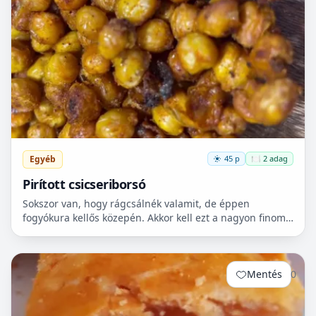
Egyéb
45 p
🍽️ 2 adag
Pirított csicseriborsó
Sokszor van, hogy rágcsálnék valamit, de éppen
fogyókura kellős közepén. Akkor kell ezt a nagyon finom
csicseriborsó rágcsálnivalót megcsinálni. Nem kell
hozzá...
Mentés
0