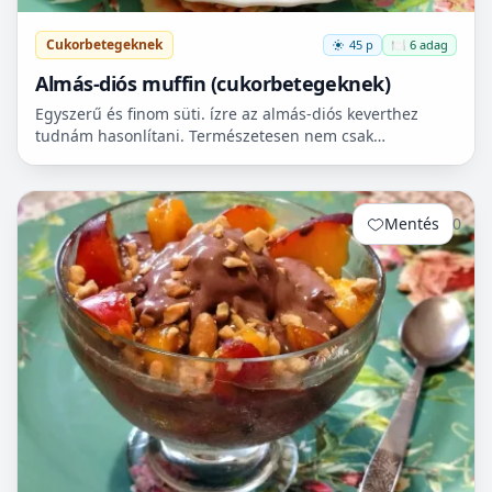
Cukorbetegeknek
45 p
🍽️ 6 adag
Almás-diós muffin (cukorbetegeknek)
Egyszerű és finom süti. ízre az almás-diós keverthez
tudnám hasonlítani. Természetesen nem csak
cukorbetegek fogyaszthassák! 🧁
Mentés
0