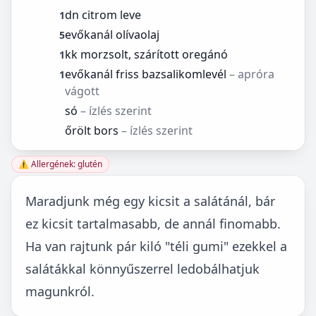
dn citrom leve
1
evőkanál olívaolaj
5
kk morzsolt, szárított oregánó
1
evőkanál friss bazsalikomlevél
– apróra
1
vágott
só
– ízlés szerint
őrölt bors
– ízlés szerint
⚠️ Allergének: glutén
Maradjunk még egy kicsit a salátánál, bár
ez kicsit tartalmasabb, de annál finomabb.
Ha van rajtunk pár kiló "téli gumi" ezekkel a
salátákkal könnyűszerrel ledobálhatjuk
magunkról.