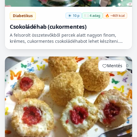
Diabetikus
10 p
🍽️ 4 adag
🔥 ~469 kcal
Csokoládéhab (cukormentes)
A felsorolt összetevőkből percek alatt nagyon finom,
krémes, cukormentes csokoládéhabot lehet készíteni.
Nem igényel főzést, és kiválóan alkalmas
pohárdesszertn...
Mentés
0