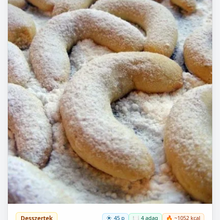
Desszertek
45 p
🍽️ 4 adag
🔥 ~1052 kcal