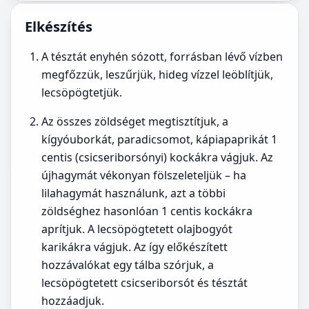
Elkészítés
A tésztát enyhén sózott, forrásban lévő vízben
megfőzzük, leszűrjük, hideg vízzel leöblítjük,
lecsöpögtetjük.
Az összes zöldséget megtisztítjuk, a
kígyóuborkát, paradicsomot, kápiapaprikát 1
centis (csicseriborsónyi) kockákra vágjuk. Az
újhagymát vékonyan fölszeleteljük – ha
lilahagymát használunk, azt a többi
zöldséghez hasonlóan 1 centis kockákra
aprítjuk. A lecsöpögtetett olajbogyót
karikákra vágjuk. Az így előkészített
hozzávalókat egy tálba szórjuk, a
lecsöpögtetett csicseriborsót és tésztát
hozzáadjuk.