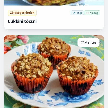
Zöldséges ételek
35 p
🍽️ 4 adag
Cukkini tócsni
Mentés
0