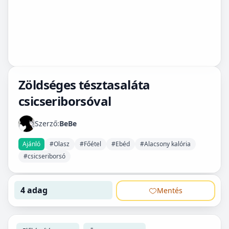
Zöldséges tésztasaláta
csicseriborsóval
Szerző:
BeBe
Ajánló
#Olasz
#Főétel
#Ebéd
#Alacsony kalória
#csicseriborsó
4 adag
Mentés