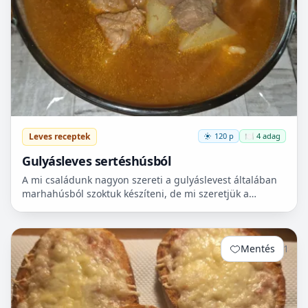
Leves receptek
120 p
🍽️ 4 adag
Gulyásleves sertéshúsból
A mi családunk nagyon szereti a gulyáslevest általában
marhahúsból szoktuk készíteni, de mi szeretjük a
sertéshúst. Leginkább lapockát szoktunk vásárolni,
mert...
Mentés
1