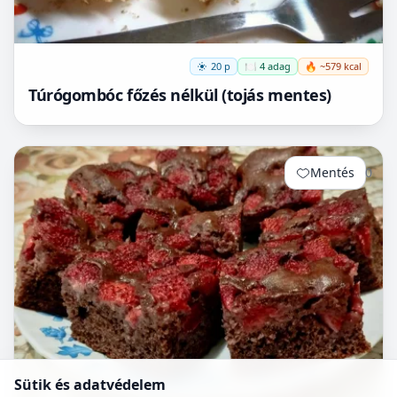
20 p
🍽️ 4 adag
🔥 ~579 kcal
Túrógombóc főzés nélkül (tojás mentes)
Mentés
0
Sütik és adatvédelem