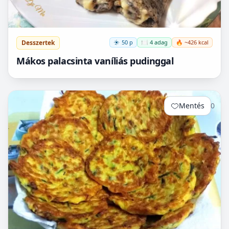
Desszertek
50 p
🍽️ 4 adag
🔥 ~426 kcal
Mákos palacsinta vaníliás pudinggal
Mentés
0