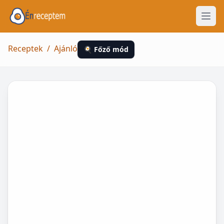
Receptek
/
Ajánló
🍳 Főző mód