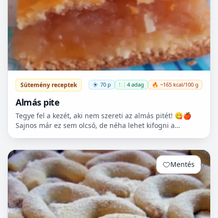
Sütemény receptek
70 p
🍽️ 4 adag
🔥 ~165 kcal/100 g
Almás pite
Tegye fel a kezét, aki nem szereti az almás pitét! 😋🍎
Sajnos már ez sem olcsó, de néha lehet kifogni a
Tescoban 500.- Ft körüli almát.
Mentés
0