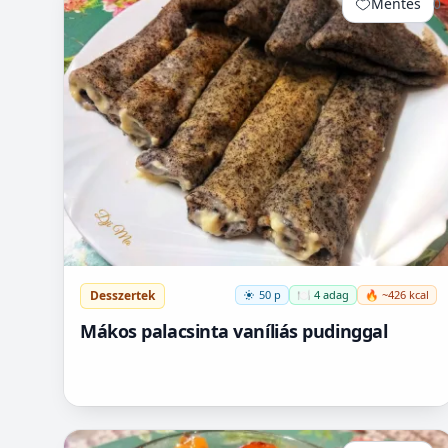
Mentés
0
Desszertek
50 p
🍽️ 4 adag
🔥 ~426 kcal
Mákos palacsinta vaníliás pudinggal