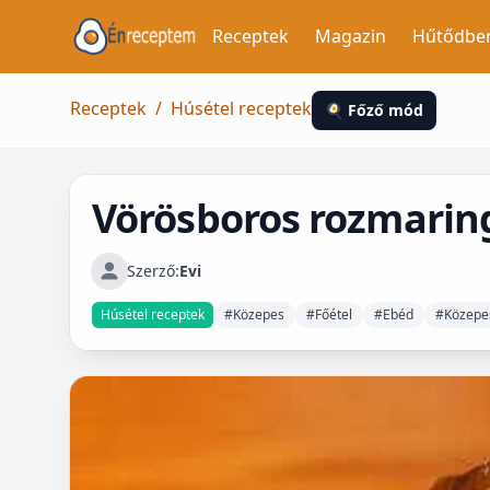
Receptek
Magazin
Hűtődbe
Receptek
/
Húsétel receptek
🍳 Főző mód
Vörösboros rozmarin
Szerző:
Evi
Húsétel receptek
#Közepes
#Főétel
#Ebéd
#Közepes