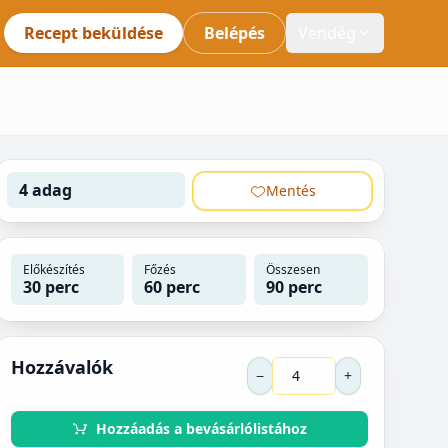
Recept beküldése
Belépés
Vendég
4 adag
Mentés
Előkészítés
Főzés
Összesen
30 perc
60 perc
90 perc
Hozzávalók
−
+
Hozzáadás a bevásárlólistához