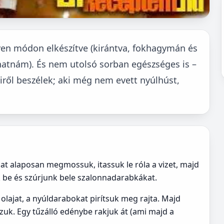
en módon elkészítve (kirántva, fokhagymán és
hatnám). És nem utolsó sorban egészséges is –
 miről beszélek; aki még nem evett nyúlhúst,
lat alaposan megmossuk, itassuk le róla a vizet, majd
juk be és szúrjunk bele szalonnadarabkákat.
 olajat, a nyúldarabokat pirítsuk meg rajta. Majd
zuk. Egy tűzálló edénybe rakjuk át (ami majd a