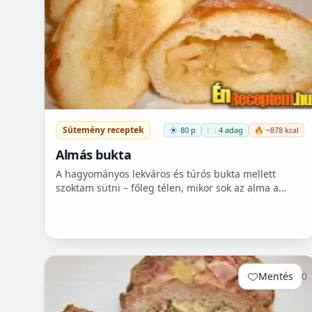
Sütemény receptek
80 p
🍽️ 4 adag
🔥 ~878 kcal
Almás bukta
A hagyományos lekváros és túrós bukta mellett
szoktam sütni – főleg télen, mikor sok az alma a
kamrában – almás buktát is. Nagyon egyszerű
elkészíteni és minden...
Mentés
0