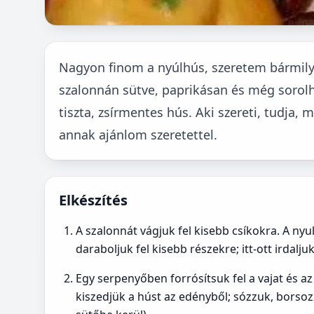
Nagyon finom a nyúlhús, szeretem bármily
szalonnán sütve, paprikásan és még sorol
tiszta, zsírmentes hús. Aki szereti, tudja,
annak ajánlom szeretettel.
Elkészítés
A szalonnát vágjuk fel kisebb csíkokra. A nyu
daraboljuk fel kisebb részekre; itt-ott irdal
Egy serpenyőben forrósítsuk fel a vajat és az
kiszedjük a húst az edényből; sózzuk, borsoz