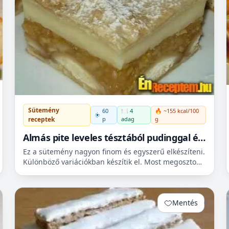
Sütemény
60
🍽️ 4
🔥 ~155 kcal/100
p
adag
g
receptek
Almás pite leveles tésztából pudinggal és
babapiskótával
Ez a sütemény nagyon finom és egyszerű elkészíteni.
Különböző variációkban készítik el. Most megosztom
Veletek az én receptemet. Ha véletlenül még nem
sütöttete...
Mentés
0