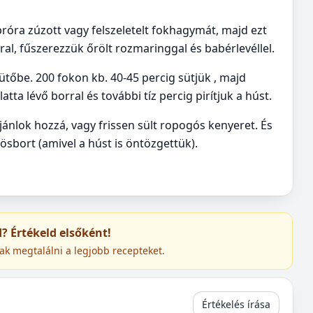
róra zúzott vagy felszeletelt fokhagymát, majd ezt
ral, fűszerezzük őrölt rozmaringgal és babérlevéllel.
ütőbe. 200 fokon kb. 40-45 percig sütjük , majd
tta lévő borral és további tíz percig pirítjuk a húst.
ajánlok hozzá, vagy frissen sült ropogós kenyeret. És
sbort (amivel a húst is öntözgettük).
ed? Értékeld elsőként!
ak megtalálni a legjobb recepteket.
Értékelés írása