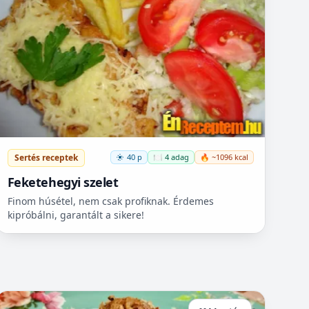
Sertés receptek
40 p
🍽️ 4 adag
🔥 ~1096 kcal
Feketehegyi szelet
Finom húsétel, nem csak profiknak. Érdemes
kipróbálni, garantált a sikere!