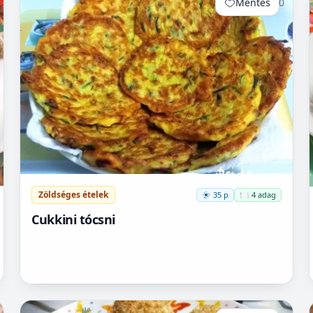
Mentés
0
Zöldséges ételek
35 p
🍽️ 4 adag
Cukkini tócsni