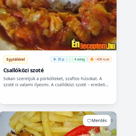
Egytálétel
35 p
🍽️ 4 adag
🔥 ~436 kcal
Csallóközi szoté
Sokan szeretjük a pörkölteket, szaftos húsokat. A
szoté is valami ilyesmi. A csallóközi szoté – eredeti
recept szerint bélszínből készül – Csallóközben
(Felvidé...
Mentés
0