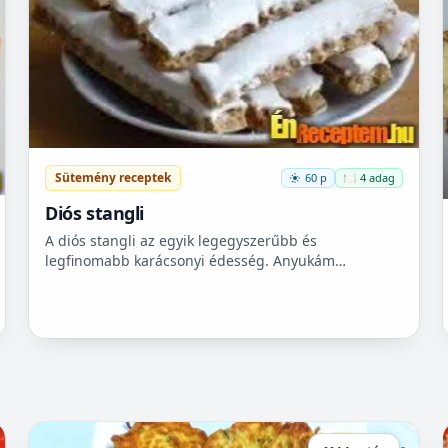
Sütemény receptek
60 p
🍽️ 4 adag
Diós stangli
A diós stangli az egyik legegyszerűbb és
legfinomabb karácsonyi édesség. Anyukám
készítette évtizedek óta. Kiskoromtól az első számú
kedvencem. Érdemes karácson...