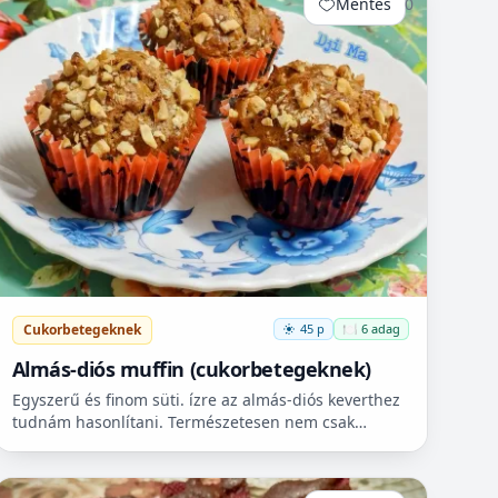
Mentés
0
Cukorbetegeknek
45 p
🍽️ 6 adag
Almás-diós muffin (cukorbetegeknek)
Egyszerű és finom süti. ízre az almás-diós keverthez
tudnám hasonlítani. Természetesen nem csak
cukorbetegek fogyaszthassák! 🧁