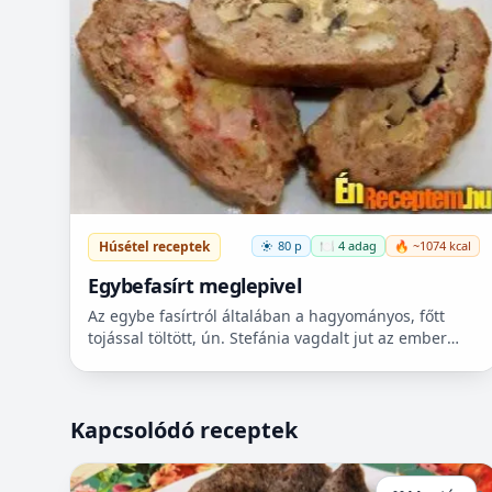
Húsétel receptek
80 p
🍽️ 4 adag
🔥 ~1074 kcal
Egybefasírt meglepivel
Az egybe fasírtról általában a hagyományos, főtt
tojással töltött, ún. Stefánia vagdalt jut az ember
eszébe. Én szeretem változatosan elkészíteni az
ételeket, a...
Kapcsolódó receptek