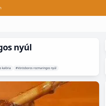
n
gos nyúl
 kalória
#Vörösboros rozmaringos nyúl