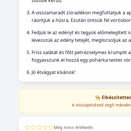
sütőbe kerül).
A visszamaradt zsiradékon megfuttatjuk a ap
ráöntjük a húsra. Ezután öntsük fel vörösbor
Fedjük le az edényt és tegyük előmelegített s
levesszük az edény tetejét, meglocsoljuk az ala
Friss salátát és főtt petrezselymes krumplit 
fogyasszunk el hozzá egy pohárka testes vörö
Jó étvágyat kívánok!
👨‍🍳 Elkészített
A visszajelzésed segít másokn
Még nincs értékelés