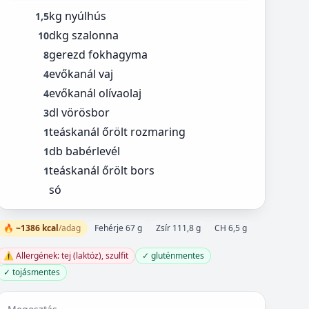
kg nyúlhús
1,5
dkg szalonna
10
gerezd fokhagyma
8
evőkanál vaj
4
evőkanál olívaolaj
4
dl vörösbor
3
teáskanál őrölt rozmaring
1
db babérlevél
1
teáskanál őrölt bors
1
só
🔥 ~1386 kcal
/adag
Fehérje 67 g
Zsír 111,8 g
CH 6,5 g
⚠️ Allergének: tej (laktóz), szulfit
✓ gluténmentes
✓ tojásmentes