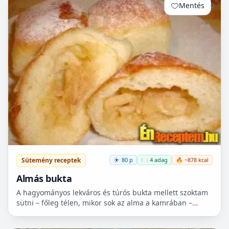
Mentés
0
Sütemény receptek
80 p
🍽️ 4 adag
🔥 ~878 kcal
Almás bukta
A hagyományos lekváros és túrós bukta mellett szoktam
sütni – főleg télen, mikor sok az alma a kamrában –
almás buktát is. Nagyon egyszerű elkészíteni és
minden...