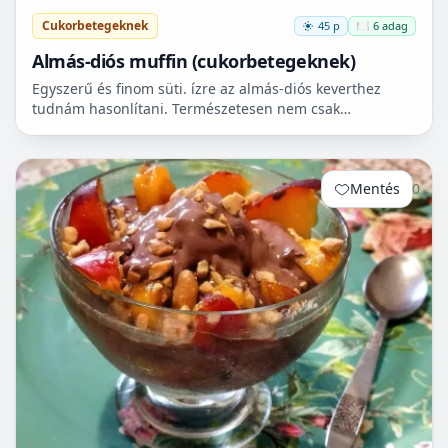
Cukorbetegeknek
45 p
🍽️ 6 adag
Almás-diós muffin (cukorbetegeknek)
Egyszerű és finom süti. ízre az almás-diós keverthez
tudnám hasonlítani. Természetesen nem csak
cukorbetegek fogyaszthassák! 🧁
Mentés
0