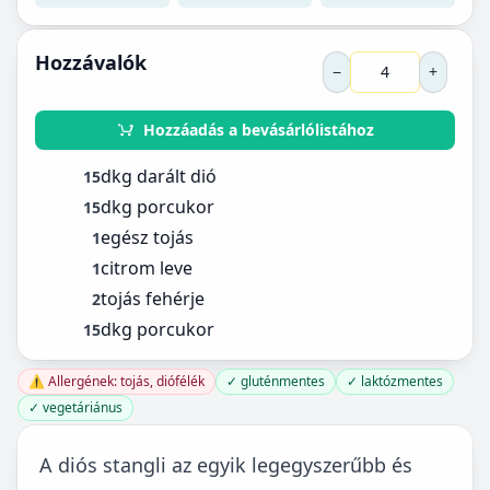
Hozzávalók
−
+
Hozzáadás a bevásárlólistához
dkg darált dió
15
dkg porcukor
15
egész tojás
1
citrom leve
1
tojás fehérje
2
dkg porcukor
15
⚠️ Allergének: tojás, diófélék
✓ gluténmentes
✓ laktózmentes
✓ vegetáriánus
A diós stangli az egyik legegyszerűbb és