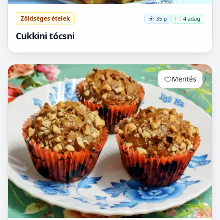
Zöldséges ételek
35 p
🍽️ 4 adag
Cukkini tócsni
Mentés
0