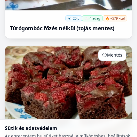
20 p
🍽️ 4 adag
🔥 ~579 kcal
Túrógombóc főzés nélkül (tojás mentes)
Mentés
0
Sütik és adatvédelem
Az enreceptem.hu sütiket használ a működéshez, beállítások