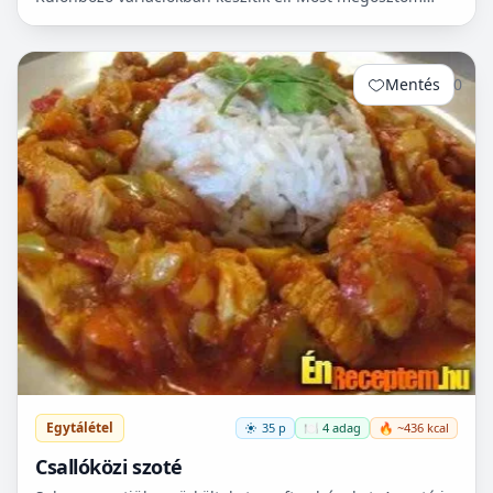
Veletek az én receptemet. Ha véletlenül még nem
sütöttete...
Mentés
0
Egytálétel
35 p
🍽️ 4 adag
🔥 ~436 kcal
Csallóközi szoté