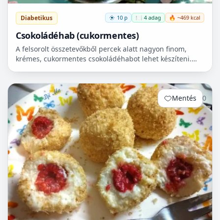
Diabetikus
10 p
🍽️ 4 adag
🔥 ~469 kcal
Csokoládéhab (cukormentes)
A felsorolt összetevőkből percek alatt nagyon finom,
krémes, cukormentes csokoládéhabot lehet készíteni.
Nem igényel főzést, és kiválóan alkalmas
pohárdesszertn...
Mentés
0