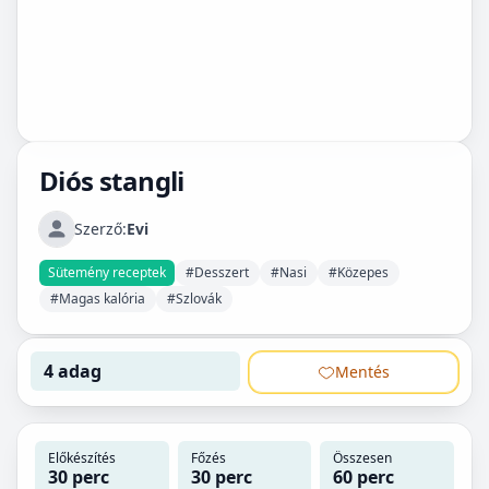
Diós stangli
Szerző:
Evi
Sütemény receptek
#Desszert
#Nasi
#Közepes
#Magas kalória
#Szlovák
4 adag
Mentés
Előkészítés
Főzés
Összesen
30 perc
30 perc
60 perc