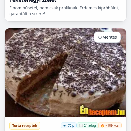
Finom húsétel, nem csak profiknak. Érdemes kipróbálni,
garantált a sikere!
Mentés
0
Torta receptek
70 p
🍽️ 24 adag
🔥 ~109 kcal