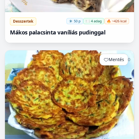
Desszertek
50 p
🍽️ 4 adag
🔥 ~426 kcal
Mákos palacsinta vaníliás pudinggal
Mentés
0