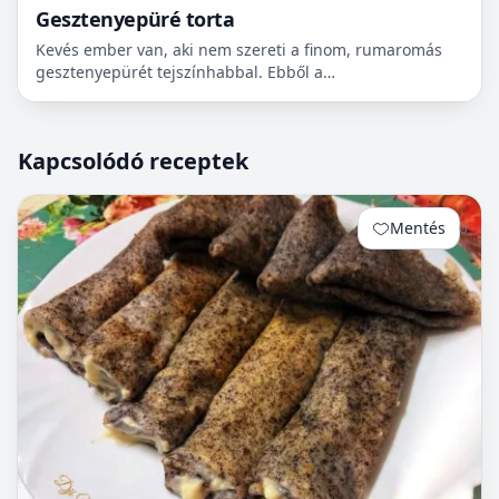
Gesztenyepüré torta
Kevés ember van, aki nem szereti a finom, rumaromás
gesztenyepürét tejszínhabbal. Ebből a
gesztenyemasszából lehet sütni egy egyszerű, gyors és
nagyon finom tor...
Kapcsolódó receptek
Mentés
0