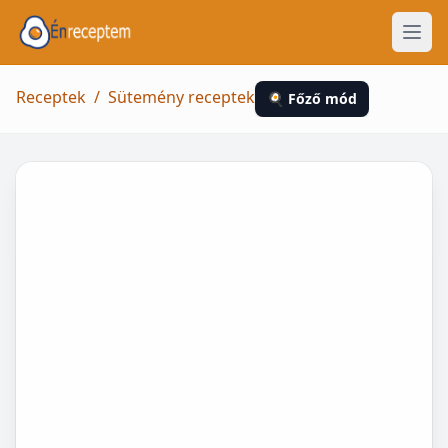
Receptek
/
Sütemény receptek
🍳 Főző mód