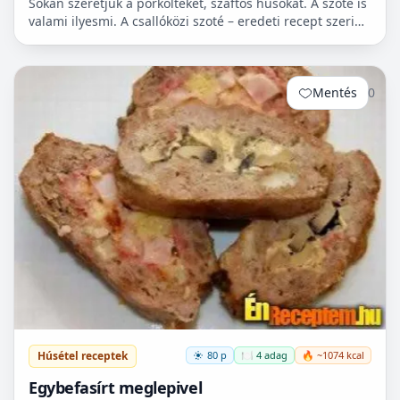
Sokan szeretjük a pörkölteket, szaftos húsokat. A szoté is
valami ilyesmi. A csallóközi szoté – eredeti recept szerint
bélszínből készül – Csallóközben (Felvidé...
Mentés
0
Húsétel receptek
80 p
🍽️ 4 adag
🔥 ~1074 kcal
Egybefasírt meglepivel