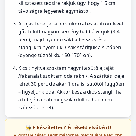
kilisztezett tepsire rakjuk úgy, hogy 1,5 cm
távolságra legyenek egymástól.
A tojás fehérjét a porcukorral és a citromlével
gőz fölött nagyon kemény habbá verjük (3-4
perc), majd nyomózsákba tesszük és a
stanglikra nyomjuk. Csak szárítjuk a sütőben
(gyenge tűznél kb. 150-170°-on).
Kicsit nyitva szoktam hagyni a sütő ajtaját
/fakanalat szoktam oda rakni/. A szárítás ideje
lehet 30 perc de akár 1 óra is, sütőtől függően
– figyeljünk oda! Akkor kész a diós stangli, ha
a tetején a hab megszilárdult (a hab nem
színeződhet el).
👨‍🍳 Elkészítetted? Értékeld elsőként!
A visszajelzésed segít másoknak megtalálni a legjobb