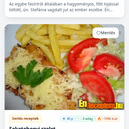
Az egybe fasírtról általában a hagyományos, főtt tojással
töltött, ún. Stefánia vagdalt jut az ember eszébe. Én
szeretem változatosan elkészíteni az ételeket, a...
Mentés
0
Sertés receptek
40 p
🍽️ 4 adag
🔥 ~1096 kcal
Feketehegyi szelet