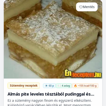
Mentés
0
Sütemény receptek
60 p
🍽️ 4 adag
🔥 ~155 kcal/100 g
Almás pite leveles tésztából pudinggal és
babapiskótával
Ez a sütemény nagyon finom és egyszerű elkészíteni.
Különböző variációkban készítik el. Most megosztom