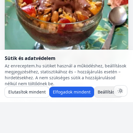
Sütik és adatvédelem
Az enreceptem.hu sütiket használ a működéshez, beállítások
megjegyzéséhez, statisztikához és – hozzájárulás esetén –
Diabetikus
10 p
🍽️ 4 adag
🔥 ~469 kcal
hirdetésekhez. A nem szükséges sütik a hozzájárulásod
nélkül nem töltődnek be.
Csokoládéhab (cukormentes)
Elutasítok mindent
Elfogadok mindent
Beállítások
A felsorolt összetevőkből percek alatt nagyon finom,
krémes, cukormentes csokoládéhabot lehet készíteni.
Nem igényel főzést, és kiválóan alkalmas
pohárdesszertn...
Neked is van egy jól bevált