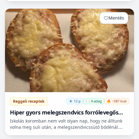
mert...
Mentés
1
Reggeli receptek
12 p
🍽️ 4 adag
🔥 ~587 kcal
Hiper gyors melegszendvics forrólevegős
sütőbe
Iskolás koromban nem volt olyan nap, hogy ne álltunk
volna meg suli után, a melegszendvicssütő bódénál.
Imádtuk azt az ízt amit csak ott, és sehol máshol nem