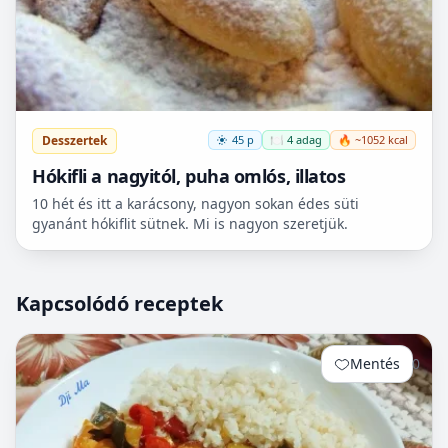
Desszertek
45 p
🍽️ 4 adag
🔥 ~1052 kcal
Hókifli a nagyitól, puha omlós, illatos
10 hét és itt a karácsony, nagyon sokan édes süti
gyanánt hókiflit sütnek. Mi is nagyon szeretjük.
Kapcsolódó receptek
Mentés
0