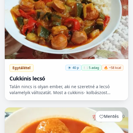
Egytálétel
40 p
🍽️ 5 adag
🔥 ~58 kcal
Cukkinis lecsó
Talán nincs is olyan ember, aki ne szeretné a lecsó
valamelyik változatát. Most a cukkinis- kolbászost
készítettem el, ami nagyon finom lett!😋
Mentés
0