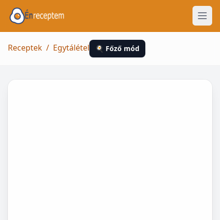
Receptek
/
Egytálétel
🍳 Főző mód