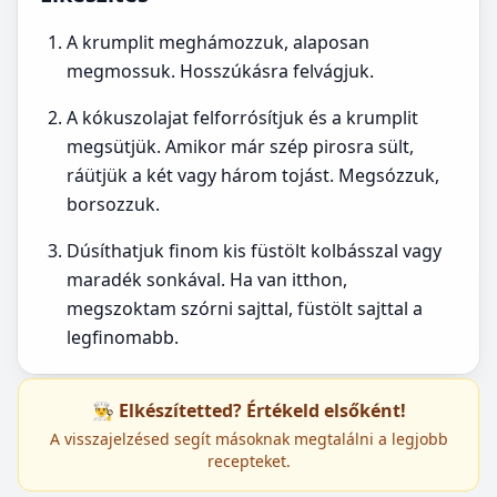
A krumplit meghámozzuk, alaposan
megmossuk. Hosszúkásra felvágjuk.
A kókuszolajat felforrósítjuk és a krumplit
megsütjük. Amikor már szép pirosra sült,
ráütjük a két vagy három tojást. Megsózzuk,
borsozzuk.
Dúsíthatjuk finom kis füstölt kolbásszal vagy
maradék sonkával. Ha van itthon,
megszoktam szórni sajttal, füstölt sajttal a
legfinomabb.
👨‍🍳 Elkészítetted? Értékeld elsőként!
A visszajelzésed segít másoknak megtalálni a legjobb
recepteket.