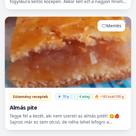
fogyókura kellős közepén. Akkor kell ezt a nagyon finom
csicseriborsó rágcsálnivalót megcsinálni. Nem kell
hozzá...
Mentés
0
Sütemény receptek
70 p
🍽️ 4 adag
🔥 ~165 kcal/100 g
Almás pite
Tegye fel a kezét, aki nem szereti az almás pitét! 😋🍎
Sajnos már ez sem olcsó, de néha lehet kifogni a
Tescoban 500.- Ft körüli almát.