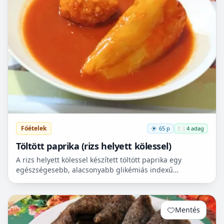
Főételek
65 p
🍽️ 4 adag
Töltött paprika (rizs helyett kölessel)
A rizs helyett kölessel készített töltött paprika egy
egészségesebb, alacsonyabb glikémiás indexű
reformváltozat. Ha glutén mentesen és még
egészségesebben szer...
Mentés
0