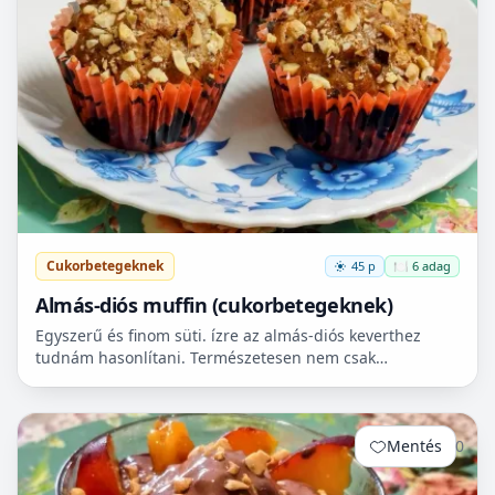
Cukorbetegeknek
45 p
🍽️ 6 adag
Almás-diós muffin (cukorbetegeknek)
Egyszerű és finom süti. ízre az almás-diós keverthez
tudnám hasonlítani. Természetesen nem csak
cukorbetegek fogyaszthassák! 🧁
Mentés
0