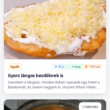
Egyéb
55 p
🍽️ 4 adag
🔥 ~187 kcal
Gyors lángos kezdőknek is
Szeretem a lángost, minden évben nyaralok egy hetet a
Balatonnál, és sosem hagyom ki. Viszont itthon ritkán
van lehetőségem készíteni, mert hoszadalmas, keleszt...
Mentés
0