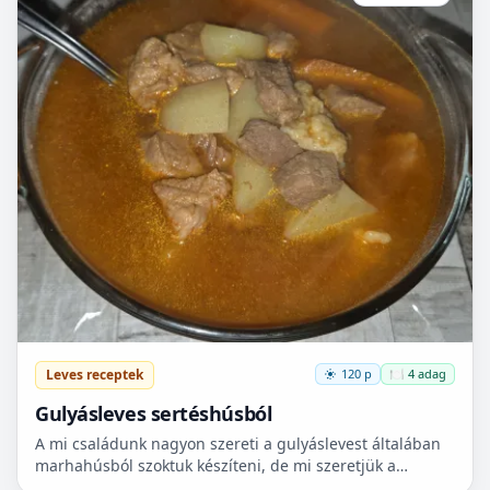
Leves receptek
120 p
🍽️ 4 adag
Gulyásleves sertéshúsból
A mi családunk nagyon szereti a gulyáslevest általában
marhahúsból szoktuk készíteni, de mi szeretjük a
sertéshúst. Leginkább lapockát szoktunk vásárolni,