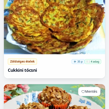
Zöldséges ételek
35 p
🍽️ 4 adag
Cukkini tócsni
Mentés
0