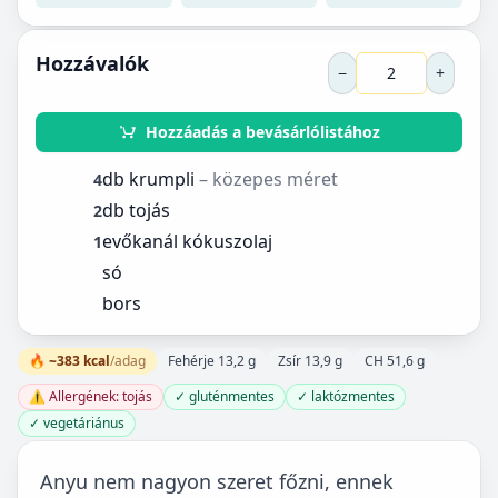
Hozzávalók
−
+
Hozzáadás a bevásárlólistához
db krumpli
– közepes méret
4
db tojás
2
evőkanál kókuszolaj
1
só
bors
🔥 ~383 kcal
/adag
Fehérje 13,2 g
Zsír 13,9 g
CH 51,6 g
⚠️ Allergének: tojás
✓ gluténmentes
✓ laktózmentes
✓ vegetáriánus
Anyu nem nagyon szeret főzni, ennek