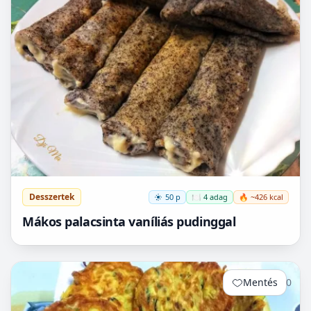
Desszertek
50 p
🍽️ 4 adag
🔥 ~426 kcal
Mákos palacsinta vaníliás pudinggal
Mentés
0