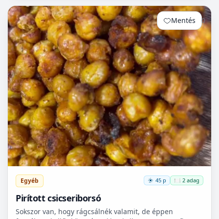
le...
Mentés
0
Egyéb
45 p
🍽️ 2 adag
Pirított csicseriborsó
Sokszor van, hogy rágcsálnék valamit, de éppen