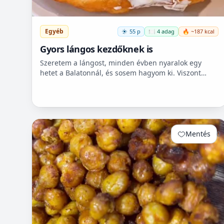
Egyéb
55 p
🍽️ 4 adag
🔥 ~187 kcal
Gyors lángos kezdőknek is
Szeretem a lángost, minden évben nyaralok egy
hetet a Balatonnál, és sosem hagyom ki. Viszont
itthon ritkán van lehetőségem készíteni, mert
hoszadalmas, keleszt...
Mentés
0