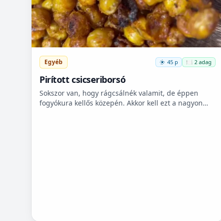
Egyéb
45 p
🍽️ 2 adag
Pirított csicseriborsó
Sokszor van, hogy rágcsálnék valamit, de éppen
fogyókura kellős közepén. Akkor kell ezt a nagyon
finom csicseriborsó rágcsálnivalót megcsinálni. Nem
kell hozzá...