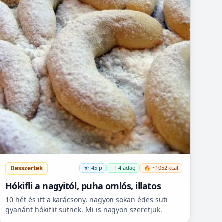
Desszertek
45 p
🍽️ 4 adag
🔥 ~1052 kcal
Hókifli a nagyitól, puha omlós, illatos
10 hét és itt a karácsony, nagyon sokan édes süti
gyanánt hókiflit sütnek. Mi is nagyon szeretjük.