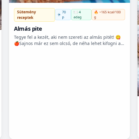
Sütemény
70
🍽️ 4
🔥 ~165 kcal/100
p
adag
g
receptek
Almás pite
Tegye fel a kezét, aki nem szereti az almás pitét! 😋
🍎Sajnos már ez sem olcsó, de néha lehet kifogni a
Tescoban 500.- Ft körüli almát.