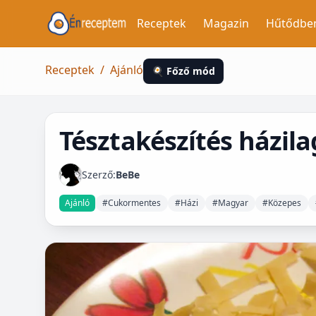
Receptek
Magazin
Hűtődbe
Receptek
/
Ajánló
🍳 Főző mód
Tésztakészítés házila
Szerző:
BeBe
Ajánló
#Cukormentes
#Házi
#Magyar
#Közepes