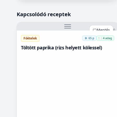
Kapcsolódó receptek
Mentés
0
Főételek
65 p
🍽️ 4 adag
Töltött paprika (rizs helyett kölessel)