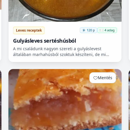
Leves receptek
120 p
🍽️ 4 adag
Gulyásleves sertéshúsból
A mi családunk nagyon szereti a gulyáslevest
általában marhahúsból szoktuk készíteni, de mi
szeretjük a sertéshúst. Leginkább lapockát szoktunk
vásárolni, mert...
Mentés
0