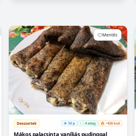
Mentés
0
Desszertek
50 p
🍽️ 4 adag
🔥 ~426 kcal
Mákos palacsinta vaníliás pudinggal