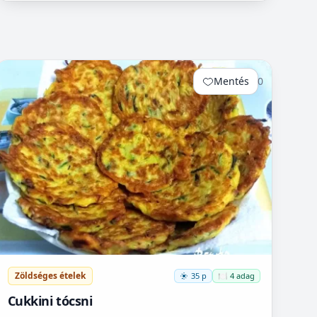
Mentés
0
Zöldséges ételek
35 p
🍽️ 4 adag
Cukkini tócsni