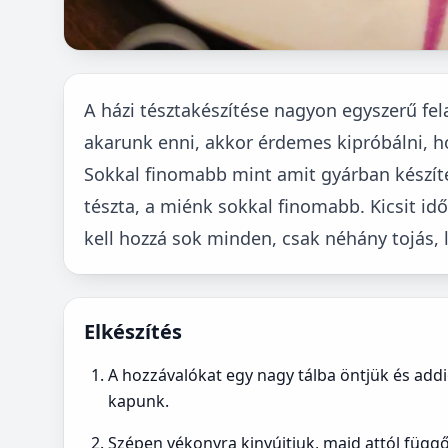
A házi tésztakészítése nagyon egyszerű fel
akarunk enni, akkor érdemes kipróbálni, ho
Sokkal finomabb mint amit gyárban készíte
tészta, a miénk sokkal finomabb. Kicsit id
kell hozzá sok minden, csak néhány tojás, li
Elkészítés
A hozzávalókat egy nagy tálba öntjük és addi
kapunk.
Szépen vékonyra kinyújtjuk, majd attól függ