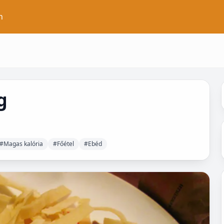
n
g
#Magas kalória
#Főétel
#Ebéd