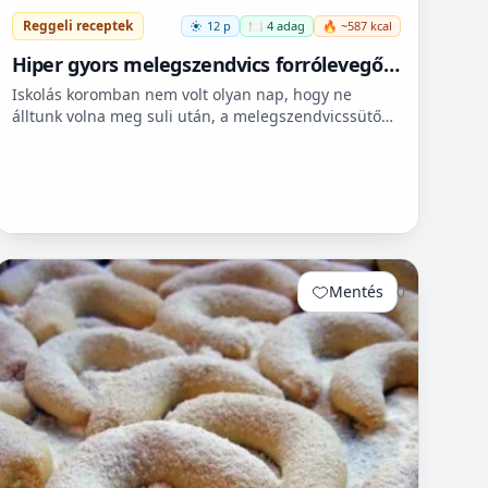
Reggeli receptek
12 p
🍽️ 4 adag
🔥 ~587 kcal
Hiper gyors melegszendvics forrólevegős
sütőbe
Iskolás koromban nem volt olyan nap, hogy ne
álltunk volna meg suli után, a melegszendvicssütő
bódénál. Imádtuk azt az ízt amit csak ott, és sehol
máshol nem le...
Mentés
0