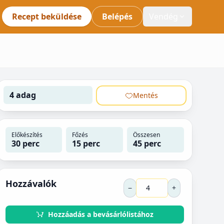
Recept beküldése
Belépés
Vendég
4 adag
Mentés
Előkészítés
Főzés
Összesen
30 perc
15 perc
45 perc
Hozzávalók
−
+
Hozzáadás a bevásárlólistához