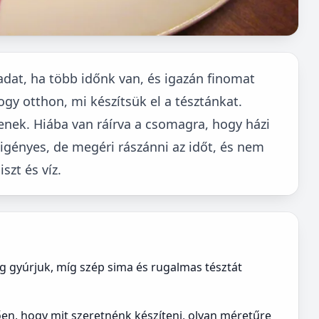
adat, ha több időnk van, és igazán finomat
gy otthon, mi készítsük el a tésztánkat.
nek. Hiába van ráírva a csomagra, hogy házi
őigényes, de megéri rászánni az időt, és nem
szt és víz.
g gyúrjuk, míg szép sima és rugalmas tésztát
ően, hogy mit szeretnénk készíteni, olyan méretűre