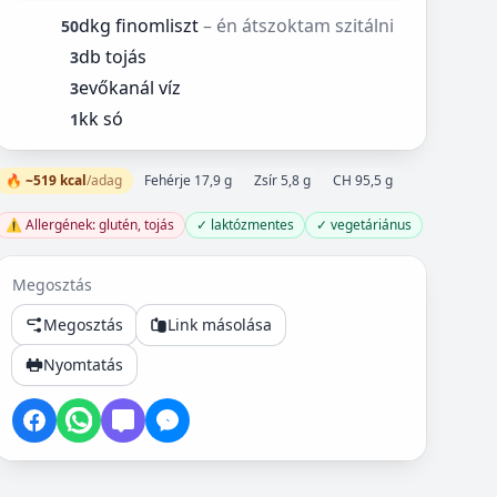
dkg finomliszt
– én átszoktam szitálni
50
db tojás
3
evőkanál víz
3
kk só
1
🔥 ~519 kcal
/adag
Fehérje 17,9 g
Zsír 5,8 g
CH 95,5 g
⚠️ Allergének: glutén, tojás
✓ laktózmentes
✓ vegetáriánus
Megosztás
Megosztás
Link másolása
Nyomtatás