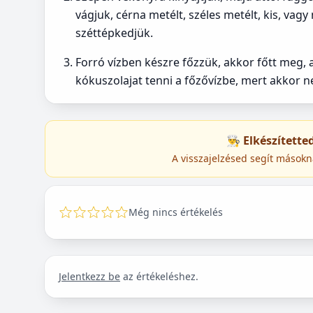
vágjuk, cérna metélt, széles metélt, kis, vag
széttépkedjük.
Forró vízben készre főzzük, akkor főtt meg, a
kókuszolajat tenni a főzővízbe, mert akkor 
👨‍🍳 Elkészített
A visszajelzésed segít másokn
Még nincs értékelés
Jelentkezz be
az értékeléshez.