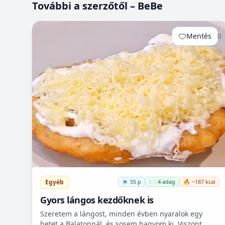
További a szerzőtől – BeBe
Mentés
0
Egyéb
55 p
🍽️ 4 adag
🔥 ~187 kcal
Gyors lángos kezdőknek is
Szeretem a lángost, minden évben nyaralok egy
hetet a Balatonnál, és sosem hagyom ki. Viszont