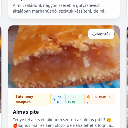
A mi családunk nagyon szereti a gulyáslevest
általában marhahúsból szoktuk készíteni, de mi
szeretjük a sertéshúst. Leginkább lapockát szoktunk
vásárolni, mert...
Mentés
0
Sütemény
70
🍽️ 4
🔥 ~165 kcal/100
p
adag
g
receptek
Almás pite
Tegye fel a kezét, aki nem szereti az almás pitét! 😋
🍎Sajnos már ez sem olcsó, de néha lehet kifogni a