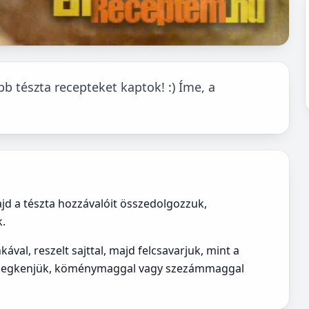
 tészta recepteket kaptok! :) Íme, a
majd a tészta hozzávalóit összedolgozzuk,
k.
al, reszelt sajttal, majd felcsavarjuk, mint a
al megkenjük, köménymaggal vagy szezámmaggal