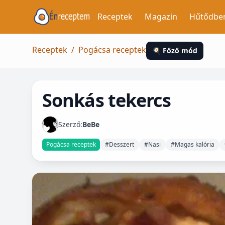
Receptek
Magazin
Hűtődbe
Receptek
/
Pogácsa receptek
🍳 Főző mód
Sonkás tekercs
Szerző:
BeBe
Pogácsa receptek
#Desszert
#Nasi
#Magas kalória