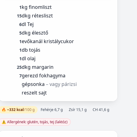
kg finomliszt
1
dkg rétesliszt
15
dl Tej
6
dkg élesztő
5
evőkanál kristálycukor
1
db tojás
1
dl olaj
1
dkg margarin
25
gerezd fokhagyma
7
gépsonka
– vagy párizsi
reszelt sajt
🔥 ~332 kcal
/100 g
Fehérje 6,7 g
Zsír 15,1 g
CH 41,6 g
⚠️ Allergének: glutén, tojás, tej (laktóz)