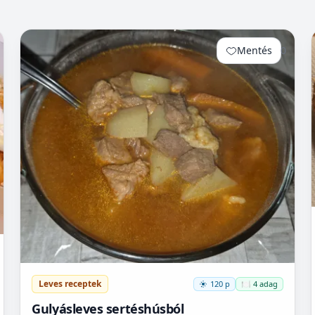
Mentés
0
Leves receptek
120 p
🍽️ 4 adag
Gulyásleves sertéshúsból