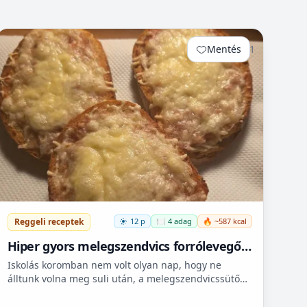
Mentés
1
Reggeli receptek
12 p
🍽️ 4 adag
🔥 ~587 kcal
Hiper gyors melegszendvics forrólevegős
sütőbe
Iskolás koromban nem volt olyan nap, hogy ne
álltunk volna meg suli után, a melegszendvicssütő
bódénál. Imádtuk azt az ízt amit csak ott, és sehol
máshol nem le...