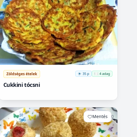
Zöldséges ételek
35 p
🍽️ 4 adag
Cukkini tócsni
Mentés
0