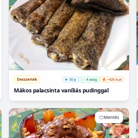
Desszertek
50 p
🍽️ 4 adag
🔥 ~426 kcal
Mákos palacsinta vaníliás pudinggal
Mentés
0