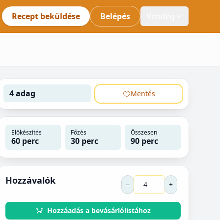
Recept beküldése
Belépés
Vendég
4 adag
Mentés
Előkészítés
Főzés
Összesen
60 perc
30 perc
90 perc
Hozzávalók
−
+
Hozzáadás a bevásárlólistához