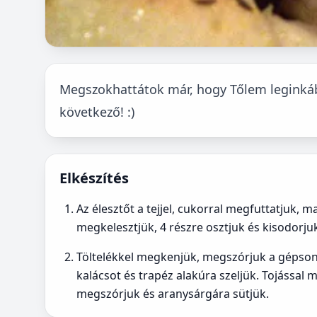
Megszokhattátok már, hogy Tőlem leginkább
következő! :)
Elkészítés
Az élesztőt a tejjel, cukorral megfuttatjuk, 
megkelesztjük, 4 részre osztjuk és kisodorju
Töltelékkel megkenjük, megszórjuk a gépsonkáv
kalácsot és trapéz alakúra szeljük. Tojáss
megszórjuk és aranysárgára sütjük.