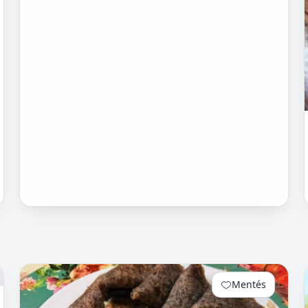
Tescoban 500.- Ft körüli almát.
Mentés
0