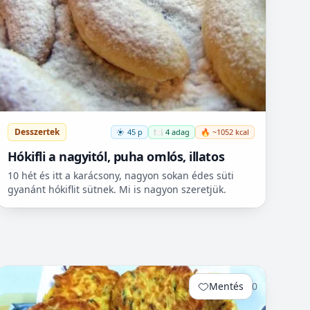
Desszertek
45 p
🍽️ 4 adag
🔥 ~1052 kcal
Hókifli a nagyitól, puha omlós, illatos
10 hét és itt a karácsony, nagyon sokan édes süti
gyanánt hókiflit sütnek. Mi is nagyon szeretjük.
Mentés
0