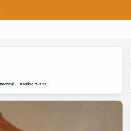
n
#Könnyű
#sonkás tekercs