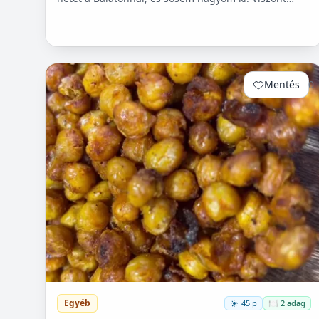
itthon ritkán van lehetőségem készíteni, mert
hoszadalmas, keleszt...
Mentés
0
Egyéb
45 p
🍽️ 2 adag