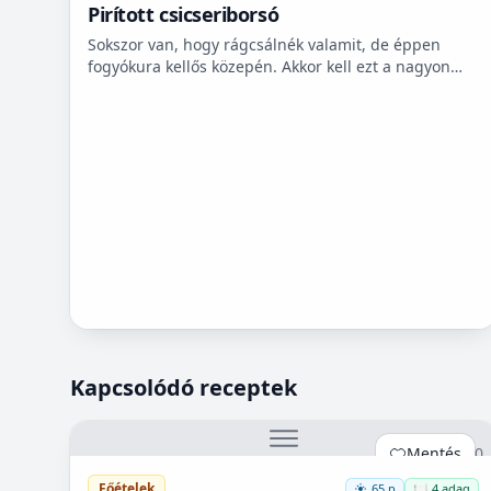
Pirított csicseriborsó
Sokszor van, hogy rágcsálnék valamit, de éppen
fogyókura kellős közepén. Akkor kell ezt a nagyon
finom csicseriborsó rágcsálnivalót megcsinálni. Nem
kell hozzá...
Kapcsolódó receptek
Mentés
0
Főételek
65 p
🍽️ 4 adag