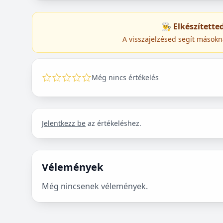
👨‍🍳 Elkészített
A visszajelzésed segít másokn
Még nincs értékelés
Jelentkezz be
az értékeléshez.
Vélemények
Még nincsenek vélemények.