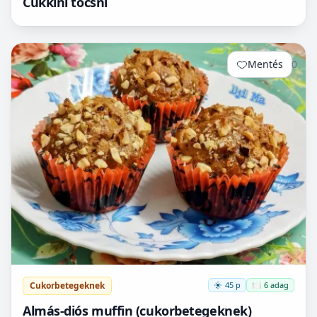
Cukkini tócsni
Mentés
0
Cukorbetegeknek
45 p
🍽️ 6 adag
Almás-diós muffin (cukorbetegeknek)