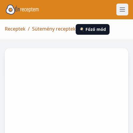
Receptek
/
Sütemény receptek
🍳 Főző mód