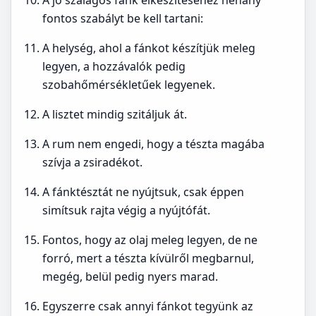
A jó szalagos fánk elkészítéséhez néhány
fontos szabályt be kell tartani:
A helység, ahol a fánkot készítjük meleg
legyen, a hozzávalók pedig
szobahőmérsékletűek legyenek.
A lisztet mindig szitáljuk át.
A rum nem engedi, hogy a tészta magába
szívja a zsiradékot.
A fánktésztát ne nyújtsuk, csak éppen
simítsuk rajta végig a nyújtófát.
Fontos, hogy az olaj meleg legyen, de ne
forró, mert a tészta kívülről megbarnul,
megég, belül pedig nyers marad.
Egyszerre csak annyi fánkot tegyünk az