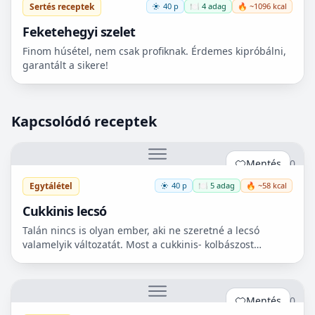
Sertés receptek
40 p
🍽️ 4 adag
🔥 ~1096 kcal
Feketehegyi szelet
Finom húsétel, nem csak profiknak. Érdemes kipróbálni,
garantált a sikere!
Kapcsolódó receptek
Mentés
0
Egytálétel
40 p
🍽️ 5 adag
🔥 ~58 kcal
Cukkinis lecsó
Talán nincs is olyan ember, aki ne szeretné a lecsó
valamelyik változatát. Most a cukkinis- kolbászost
készítettem el, ami nagyon finom lett!😋
Mentés
0