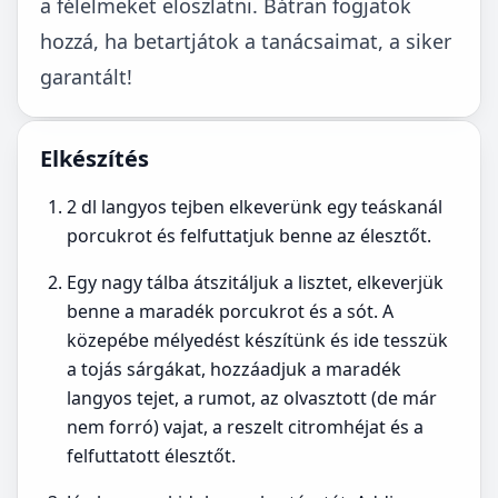
a félelmeket eloszlatni. Bátran fogjatok
hozzá, ha betartjátok a tanácsaimat, a siker
garantált!
Elkészítés
2 dl langyos tejben elkeverünk egy teáskanál
porcukrot és felfuttatjuk benne az élesztőt.
Egy nagy tálba átszitáljuk a lisztet, elkeverjük
benne a maradék porcukrot és a sót. A
közepébe mélyedést készítünk és ide tesszük
a tojás sárgákat, hozzáadjuk a maradék
langyos tejet, a rumot, az olvasztott (de már
nem forró) vajat, a reszelt citromhéjat és a
felfuttatott élesztőt.