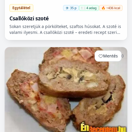
Egytálétel
35 p
🍽️ 4 adag
🔥 ~436 kcal
Csallóközi szoté
Sokan szeretjük a pörkölteket, szaftos húsokat. A szoté is
valami ilyesmi. A csallóközi szoté – eredeti recept szerint
bélszínből készül – Csallóközben (Felvidé...
Mentés
0