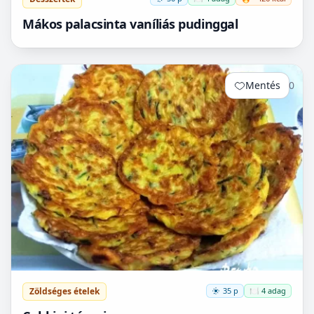
Mákos palacsinta vaníliás pudinggal
Mentés
0
Zöldséges ételek
35 p
🍽️ 4 adag