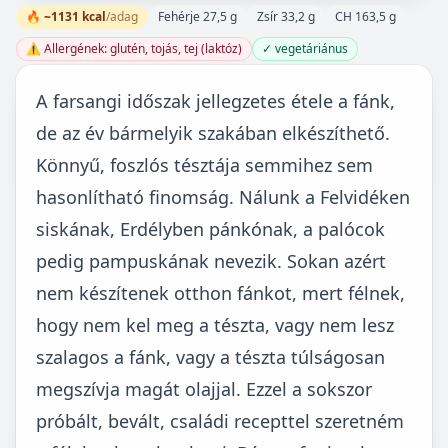
🔥 ~1131 kcal
/adag
Fehérje 27,5 g
Zsír 33,2 g
CH 163,5 g
⚠️ Allergének: glutén, tojás, tej (laktóz)
✓ vegetáriánus
A farsangi időszak jellegzetes étele a fánk,
de az év bármelyik szakában elkészíthető.
Könnyű, foszlós tésztája semmihez sem
hasonlítható finomság. Nálunk a Felvidéken
siskának, Erdélyben pánkónak, a palócok
pedig pampuskának nevezik. Sokan azért
nem készítenek otthon fánkot, mert félnek,
hogy nem kel meg a tészta, vagy nem lesz
szalagos a fánk, vagy a tészta túlságosan
megszívja magát olajjal. Ezzel a sokszor
próbált, bevált, családi recepttel szeretném