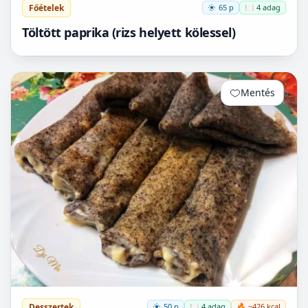
Főételek
65 p
🍽️ 4 adag
Töltött paprika (rizs helyett kölessel)
Mentés
0
Desszertek
50 p
🍽️ 4 adag
🔥 ~426 kcal