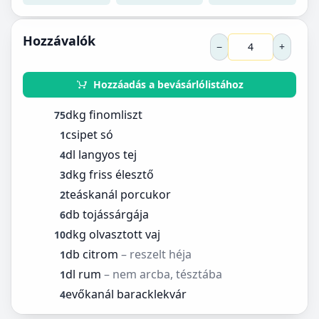
Hozzávalók
−
+
Hozzáadás a bevásárlólistához
dkg finomliszt
75
csipet só
1
dl langyos tej
4
dkg friss élesztő
3
teáskanál porcukor
2
db tojássárgája
6
dkg olvasztott vaj
10
db citrom
– reszelt héja
1
dl rum
– nem arcba, tésztába
1
evőkanál baracklekvár
4