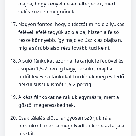
olajba, hogy kényelmesen elférjenek, mert
sülés közben megnőnek.
Nagyon fontos, hogy a tésztát mindig a lyukas
felével lefelé tegyük az olajba, hiszen a felső
része könnyebb, így majd ez úszik az olajban,
míg a sűrűbb alsó rész tovább tud kelni.
A sülő fánkokat azonnal takarjuk le fedővel és
csupán 1,5-2 percig hagyjuk sülni, majd a
fedőt levéve a fánkokat fordítsuk meg és fedő
nélkül süssük ismét 1,5-2 percig.
A kész fánkokat ne rakjuk egymásra, mert a
gőztől megereszkednek.
Csak tálalás előtt, langyosan szórjuk rá a
porcukrot, mert a megolvadt cukor eláztatja a
tésztát.