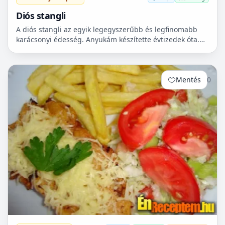
Diós stangli
A diós stangli az egyik legegyszerűbb és legfinomabb
karácsonyi édesség. Anyukám készítette évtizedek óta.
Kiskoromtól az első számú kedvencem. Érdemes
karácson...
Mentés
0