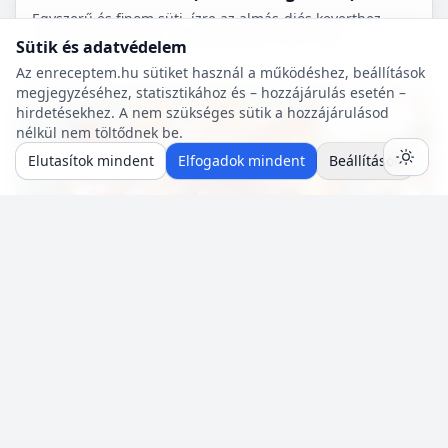
Egyszerű és finom süti. ízre az almás-diós keverthez
tudnám hasonlítani. Természetesen nem csak
Sütik és adatvédelem
cukorbetegek fogyaszthassák! 🧁
Az enreceptem.hu sütiket használ a működéshez, beállítások
megjegyzéséhez, statisztikához és – hozzájárulás esetén –
hirdetésekhez. A nem szükséges sütik a hozzájárulásod
Mentés
0
nélkül nem töltődnek be.
Elutasítok mindent
Elfogadok mindent
Beállítások
Diabetikus
10 p
🍽️ 4 adag
🔥 ~469 kcal