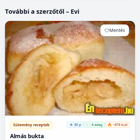
További a szerzőtől – Evi
Mentés
0
Sütemény receptek
80 p
🍽️ 4 adag
🔥 ~878 kcal
Almás bukta