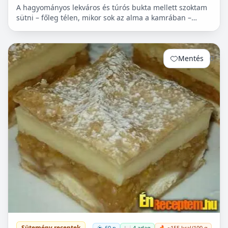
A hagyományos lekváros és túrós bukta mellett szoktam
sütni – főleg télen, mikor sok az alma a kamrában –
almás buktát is. Nagyon egyszerű elkészíteni és
minden...
Mentés
0
Sütemény receptek
60 p
🍽️ 4 adag
🔥 ~155 kcal/100 g