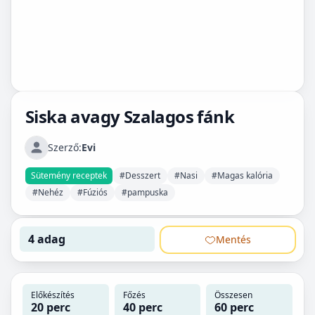
Siska avagy Szalagos fánk
Szerző:
Evi
Sütemény receptek
#Desszert
#Nasi
#Magas kalória
#Nehéz
#Fúziós
#pampuska
4 adag
Mentés
Előkészítés
Főzés
Összesen
20 perc
40 perc
60 perc