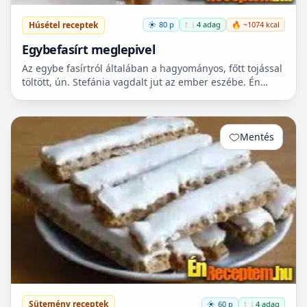
Húsétel receptek
80 p
🍽️ 4 adag
🔥 ~1074 kcal
Egybefasírt meglepivel
Az egybe fasírtról általában a hagyományos, főtt tojással
töltött, ún. Stefánia vagdalt jut az ember eszébe. Én
szeretem változatosan elkészíteni az ételeket, a...
Mentés
0
Sütemény receptek
60 p
🍽️ 4 adag