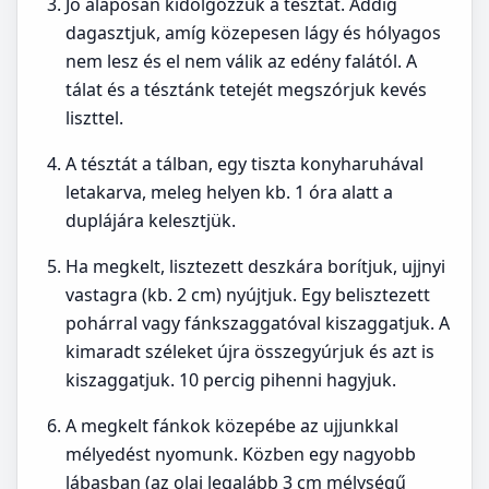
Jó alaposan kidolgozzuk a tésztát. Addig
dagasztjuk, amíg közepesen lágy és hólyagos
nem lesz és el nem válik az edény falától. A
tálat és a tésztánk tetejét megszórjuk kevés
liszttel.
A tésztát a tálban, egy tiszta konyharuhával
letakarva, meleg helyen kb. 1 óra alatt a
duplájára kelesztjük.
Ha megkelt, lisztezett deszkára borítjuk, ujjnyi
vastagra (kb. 2 cm) nyújtjuk. Egy belisztezett
pohárral vagy fánkszaggatóval kiszaggatjuk. A
kimaradt széleket újra összegyúrjuk és azt is
kiszaggatjuk. 10 percig pihenni hagyjuk.
A megkelt fánkok közepébe az ujjunkkal
mélyedést nyomunk. Közben egy nagyobb
lábasban (az olaj legalább 3 cm mélységű