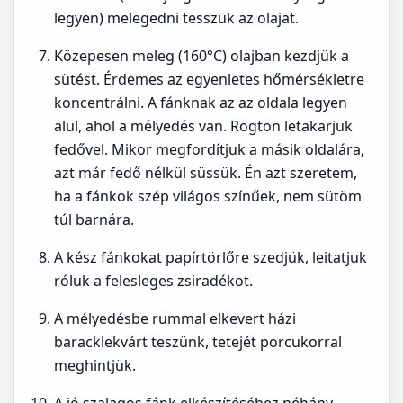
legyen) melegedni tesszük az olajat.
Közepesen meleg (160°C) olajban kezdjük a
sütést. Érdemes az egyenletes hőmérsékletre
koncentrálni. A fánknak az az oldala legyen
alul, ahol a mélyedés van. Rögtön letakarjuk
fedővel. Mikor megfordítjuk a másik oldalára,
azt már fedő nélkül süssük. Én azt szeretem,
ha a fánkok szép világos színűek, nem sütöm
túl barnára.
A kész fánkokat papírtörlőre szedjük, leitatjuk
róluk a felesleges zsiradékot.
A mélyedésbe rummal elkevert házi
baracklekvárt teszünk, tetejét porcukorral
meghintjük.