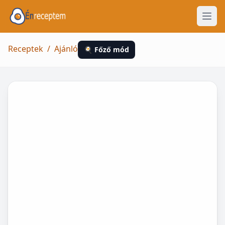
Receptek
/
Ajánló
🍳 Főző mód