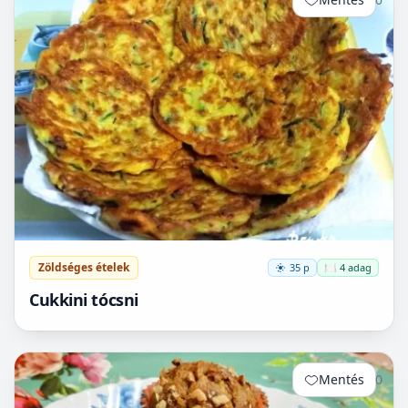
Zöldséges ételek
35 p
🍽️ 4 adag
Cukkini tócsni
Mentés
0