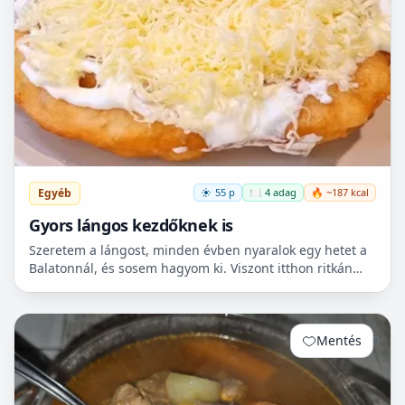
Egyéb
55 p
🍽️ 4 adag
🔥 ~187 kcal
Gyors lángos kezdőknek is
Szeretem a lángost, minden évben nyaralok egy hetet a
Balatonnál, és sosem hagyom ki. Viszont itthon ritkán
van lehetőségem készíteni, mert hoszadalmas, keleszt...
Mentés
0