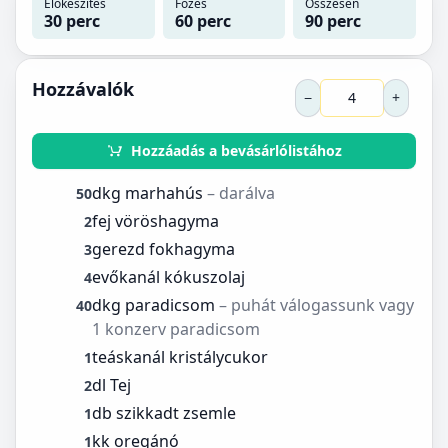
Előkészítés
Főzés
Összesen
30 perc
60 perc
90 perc
Hozzávalók
−
+
Hozzáadás a bevásárlólistához
dkg marhahús
– darálva
50
fej vöröshagyma
2
gerezd fokhagyma
3
evőkanál kókuszolaj
4
dkg paradicsom
– puhát válogassunk vagy
40
1 konzerv paradicsom
teáskanál kristálycukor
1
dl Tej
2
db szikkadt zsemle
1
kk oregánó
1