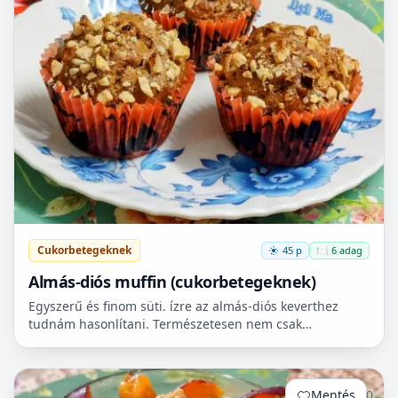
Cukorbetegeknek
45 p
🍽️ 6 adag
Almás-diós muffin (cukorbetegeknek)
Egyszerű és finom süti. ízre az almás-diós keverthez
tudnám hasonlítani. Természetesen nem csak
cukorbetegek fogyaszthassák! 🧁
Mentés
0