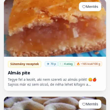
Mentés
0
Sütemény receptek
70 p
🍽️ 4 adag
🔥 ~165 kcal/100 g
Almás pite
Tegye fel a kezét, aki nem szereti az almás pitét! 😋🍎
Sajnos már ez sem olcsó, de néha lehet kifogni a
Tescoban 500.- Ft körüli almát.
Mentés
0