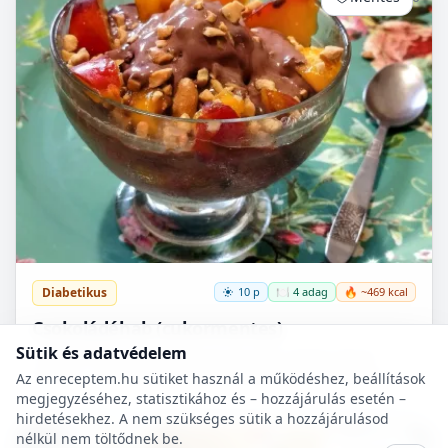
Diabetikus
10 p
🍽️ 4 adag
🔥 ~469 kcal
Csokoládéhab (cukormentes)
Sütik és adatvédelem
A felsorolt összetevőkből percek alatt nagyon finom,
krémes, cukormentes csokoládéhabot lehet készíteni.
Az enreceptem.hu sütiket használ a működéshez, beállítások
Nem igényel főzést, és kiválóan alkalmas
megjegyzéséhez, statisztikához és – hozzájárulás esetén –
pohárdesszertn...
hirdetésekhez. A nem szükséges sütik a hozzájárulásod
nélkül nem töltődnek be.