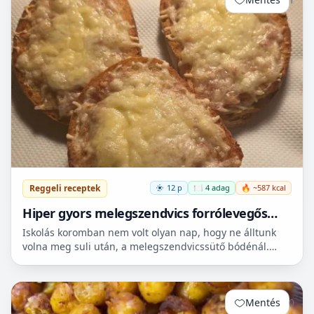
Reggeli receptek
12 p
🍽️ 4 adag
🔥 ~587 kcal
Hiper gyors melegszendvics forrólevegős
sütőbe
Iskolás koromban nem volt olyan nap, hogy ne álltunk
volna meg suli után, a melegszendvicssütő bódénál.
Imádtuk azt az ízt amit csak ott, és sehol máshol nem
le...
Mentés
0