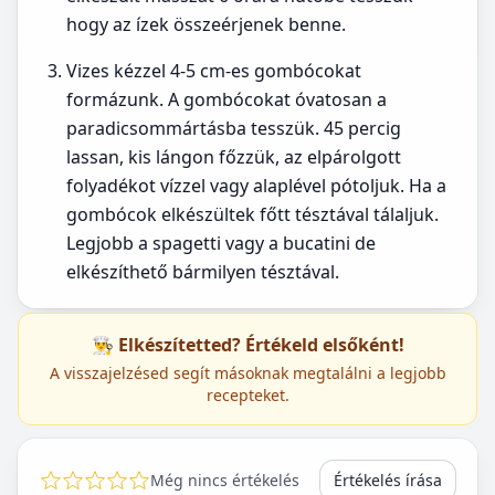
hogy az ízek összeérjenek benne.
Vizes kézzel 4-5 cm-es gombócokat
formázunk. A gombócokat óvatosan a
paradicsommártásba tesszük. 45 percig
lassan, kis lángon főzzük, az elpárolgott
folyadékot vízzel vagy alaplével pótoljuk. Ha a
gombócok elkészültek főtt tésztával tálaljuk.
Legjobb a spagetti vagy a bucatini de
elkészíthető bármilyen tésztával.
👨‍🍳 Elkészítetted? Értékeld elsőként!
A visszajelzésed segít másoknak megtalálni a legjobb
recepteket.
Még nincs értékelés
Értékelés írása