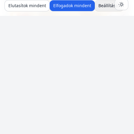
Mentés
0
Elutasítok mindent
Elfogadok mindent
Beállítások
20 p
🍽️ 4 adag
🔥 ~579 kcal
Túrógombóc főzés nélkül (tojás mentes)