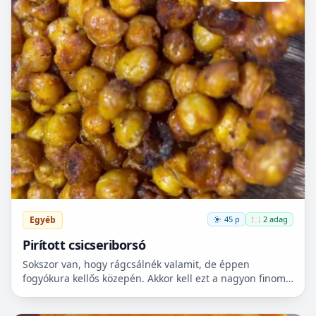
Egyéb
45 p
🍽️ 2 adag
Pirított csicseriborsó
Sokszor van, hogy rágcsálnék valamit, de éppen
fogyókura kellős közepén. Akkor kell ezt a nagyon finom
csicseriborsó rágcsálnivalót megcsinálni. Nem kell
hozzá...