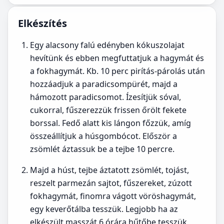
Elkészítés
Egy alacsony falú edényben kókuszolajat
hevítünk és ebben megfuttatjuk a hagymát és
a fokhagymát. Kb. 10 perc pirítás-párolás után
hozzáadjuk a paradicsompürét, majd a
hámozott paradicsomot. Ízesítjük sóval,
cukorral, fűszerezzük frissen őrölt fekete
borssal. Fedő alatt kis lángon főzzük, amíg
összeállítjuk a húsgombócot. Először a
zsömlét áztassuk be a tejbe 10 percre.
Majd a húst, tejbe áztatott zsömlét, tojást,
reszelt parmezán sajtot, fűszereket, zúzott
fokhagymát, finomra vágott vöröshagymát,
egy keverőtálba tesszük. Legjobb ha az
elkészült masszát 6 órára hűtőbe tesszük