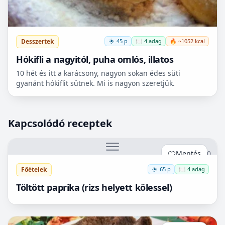
Desszertek
45 p
🍽️ 4 adag
🔥 ~1052 kcal
Hókifli a nagyitól, puha omlós, illatos
10 hét és itt a karácsony, nagyon sokan édes süti
gyanánt hókiflit sütnek. Mi is nagyon szeretjük.
Kapcsolódó receptek
Mentés
0
Főételek
65 p
🍽️ 4 adag
Töltött paprika (rizs helyett kölessel)