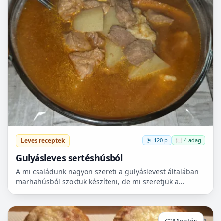
Leves receptek
120 p
🍽️ 4 adag
Gulyásleves sertéshúsból
A mi családunk nagyon szereti a gulyáslevest általában
marhahúsból szoktuk készíteni, de mi szeretjük a
sertéshúst. Leginkább lapockát szoktunk vásárolni,
mert...
Mentés
1