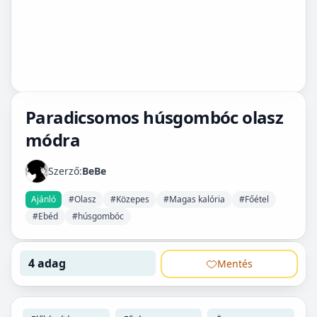
Paradicsomos húsgombóc olasz
módra
Szerző:
BeBe
Ajánló
#Olasz
#Közepes
#Magas kalória
#Főétel
#Ebéd
#húsgombóc
4 adag
Mentés