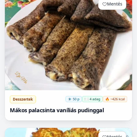
Mentés
0
Desszertek
50 p
🍽️ 4 adag
🔥 ~426 kcal
Mákos palacsinta vaníliás pudinggal
Mentés
0