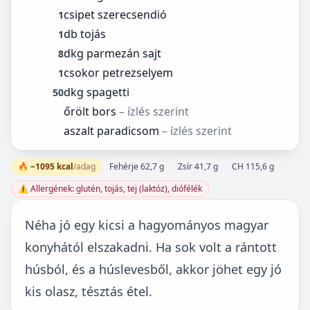
csipet szerecsendió
1
db tojás
1
dkg parmezán sajt
8
csokor petrezselyem
1
dkg spagetti
50
őrölt bors
– ízlés szerint
aszalt paradicsom
– ízlés szerint
🔥 ~1095 kcal
/adag
Fehérje 62,7 g
Zsír 41,7 g
CH 115,6 g
⚠️ Allergének: glutén, tojás, tej (laktóz), diófélék
Néha jó egy kicsi a hagyományos magyar
konyhától elszakadni. Ha sok volt a rántott
húsból, és a húslevesből, akkor jöhet egy jó
kis olasz, tésztás étel.