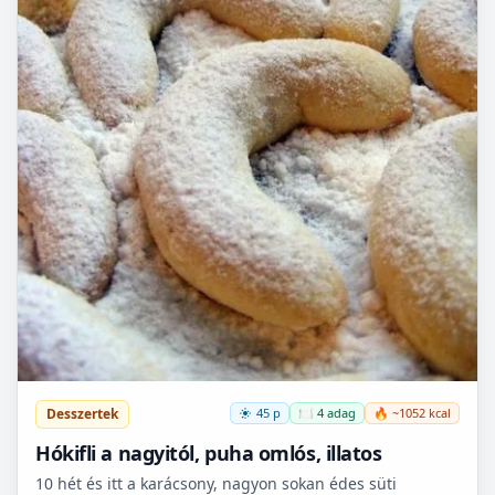
Desszertek
45 p
🍽️ 4 adag
🔥 ~1052 kcal
Hókifli a nagyitól, puha omlós, illatos
10 hét és itt a karácsony, nagyon sokan édes süti