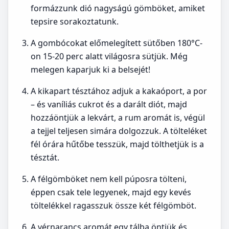
formázzunk dió nagyságú gömböket, amiket
tepsire sorakoztatunk.
A gombócokat előmelegített sütőben 180°C-
on 15-20 perc alatt világosra sütjük. Még
melegen kaparjuk ki a belsejét!
A kikapart tésztához adjuk a kakaóport, a por
– és vaníliás cukrot és a darált diót, majd
hozzáöntjük a lekvárt, a rum aromát is, végül
a tejjel teljesen simára dolgozzuk. A tölteléket
fél órára hűtőbe tesszük, majd tölthetjük is a
tésztát.
A félgömböket nem kell púposra tölteni,
éppen csak tele legyenek, majd egy kevés
töltelékkel ragasszuk össze két félgömböt.
A vérnarancs aromát egy tálba öntjük és