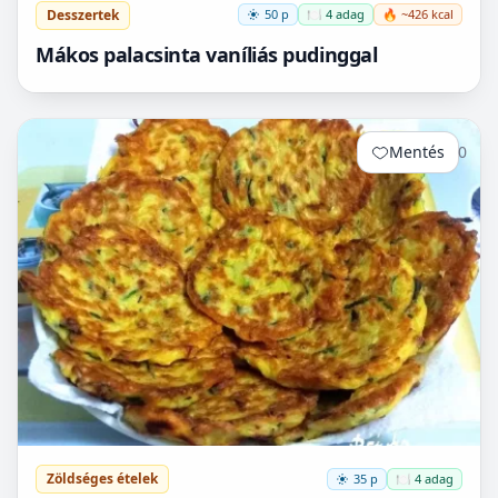
Desszertek
50 p
🍽️ 4 adag
🔥 ~426 kcal
Mákos palacsinta vaníliás pudinggal
Mentés
0
Zöldséges ételek
35 p
🍽️ 4 adag