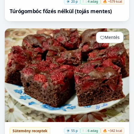
20 p
🍽️ 4 adag
🔥 ~579 kcal
Túrógombóc főzés nélkül (tojás mentes)
Mentés
0
Sütemény receptek
55 p
🍽️ 6 adag
🔥 ~342 kcal