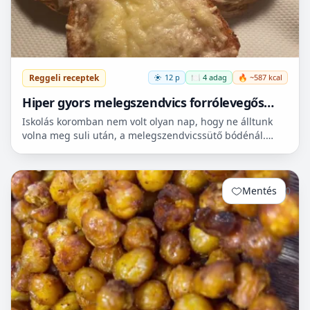
Reggeli receptek
12 p
🍽️ 4 adag
🔥 ~587 kcal
Hiper gyors melegszendvics forrólevegős
sütőbe
Iskolás koromban nem volt olyan nap, hogy ne álltunk
volna meg suli után, a melegszendvicssütő bódénál.
Imádtuk azt az ízt amit csak ott, és sehol máshol nem
le...
Mentés
0