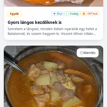
Egyéb
55 p
🍽️ 4 adag
🔥 ~187 kcal
Gyors lángos kezdőknek is
Szeretem a lángost, minden évben nyaralok egy hetet a
Balatonnál, és sosem hagyom ki. Viszont itthon ritkán
van lehetőségem készíteni, mert hoszadalmas, keleszt...
Mentés
0