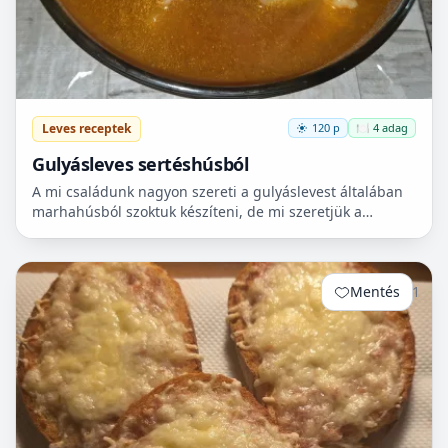
Leves receptek
120 p
🍽️ 4 adag
Gulyásleves sertéshúsból
A mi családunk nagyon szereti a gulyáslevest általában
marhahúsból szoktuk készíteni, de mi szeretjük a
sertéshúst. Leginkább lapockát szoktunk vásárolni,
mert...
Mentés
1