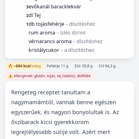
evőkanál baracklekvár
3
dl Tej
2
db tojásfehérje
– díszítéshez
1
rum aroma
– ízlés dzrint
vérnarancs aroma
– díszítéshez
kristálycukor
– a díszítéshez
🔥 ~684 kcal
/adag
Fehérje 11 g
Zsír 29,8 g
CH 94,3 g
⚠️ Allergének: glutén, tojás, tej (laktóz), diófélék
Rengeteg receptet tanultam a
nagymamámtól, vannak benne egészen
egyszerűek, és nagyon bonyolultak is. Az
őszibarack kicsi gyerekkorom
legrejtélyesebb sütije volt. Azért mert