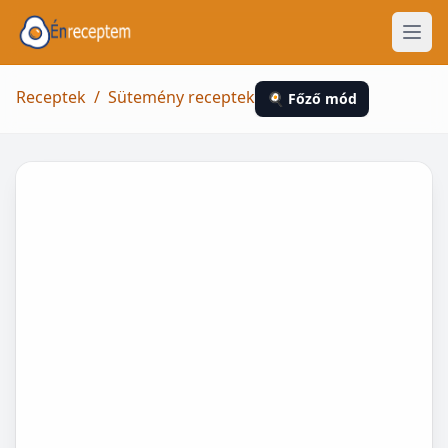
Receptek
/
Sütemény receptek
🍳 Főző mód