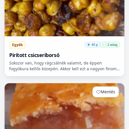
Egyéb
45 p
🍽️ 2 adag
Pirított csicseriborsó
Sokszor van, hogy rágcsálnék valamit, de éppen
fogyókura kellős közepén. Akkor kell ezt a nagyon finom
csicseriborsó rágcsálnivalót megcsinálni. Nem kell
hozzá...
Mentés
0