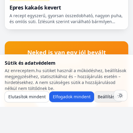
Epres kakaós kevert
A recept egyszerű, gyorsan összedobható, nagyon puha,
és omlós süti. Ízlésünk szerint variálható bármilyen
gyümölccsel, dióval, mazsolával, sőt csokidarabokkal...
Neked is van egy jól bevált
recepted?
Sütik és adatvédelem
Oszd meg a közösséggel! Pár perc az egész:
Az enreceptem.hu sütiket használ a működéshez, beállítások
megjegyzéséhez, statisztikához és – hozzájárulás esetén –
hozzávalók, lépések, egy fotó — mi pedig saját
hirdetésekhez. A nem szükséges sütik a hozzájárulásod
szerzői oldalt adunk a receptjeidhez.
nélkül nem töltődnek be.
Elutasítok mindent
Elfogadok mindent
Beállítások
🍳 Recept beküldése