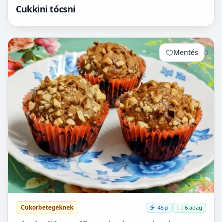
Cukkini tócsni
Mentés
0
Cukorbetegeknek
45 p
🍽️ 6 adag