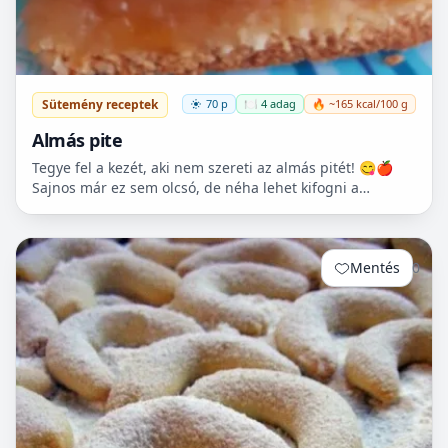
Sütemény receptek
70 p
🍽️ 4 adag
🔥 ~165 kcal/100 g
Almás pite
Tegye fel a kezét, aki nem szereti az almás pitét! 😋🍎
Sajnos már ez sem olcsó, de néha lehet kifogni a
Tescoban 500.- Ft körüli almát.
Mentés
0