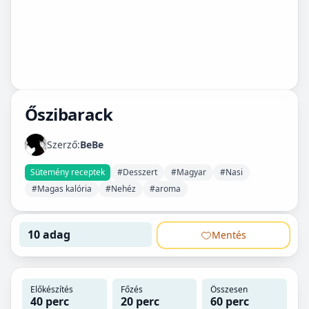
Őszibarack
Szerző:
BeBe
Sütemény receptek
#Desszert
#Magyar
#Nasi
#Magas kalória
#Nehéz
#aroma
10 adag
Mentés
Előkészítés
Főzés
Összesen
40 perc
20 perc
60 perc