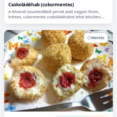
Csokoládéhab (cukormentes)
A felsorolt összetevőkből percek alatt nagyon finom,
krémes, cukormentes csokoládéhabot lehet készíteni.
Nem igényel főzést, és kiválóan alkalmas
pohárdesszertn...
Mentés
0