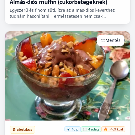
Almás-diós muffin (cukorbetegeknek)
Egyszerű és finom süti. ízre az almás-diós keverthez
tudnám hasonlítani. Természetesen nem csak
cukorbetegek fogyaszthassák! 🧁
Mentés
0
Diabetikus
10 p
🍽️ 4 adag
🔥 ~469 kcal