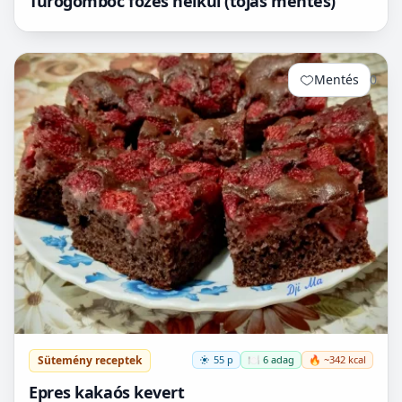
Túrógombóc főzés nélkül (tojás mentes)
Mentés
0
Sütemény receptek
55 p
🍽️ 6 adag
🔥 ~342 kcal
Epres kakaós kevert