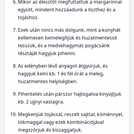
Mikor az élesztőt megfuttattuk a margarinnal
együtt, mindent hozzáadunk a liszthez és a
tojáshoz.
Ezek után nincs más dolgunk, mint a konyhát
kellemesen bemelegítjük és huzatmentessé
tesszük, és a medvehagymás pogácsánk
tésztáját hagyjuk pihenni.
Az edényben lévő anyagot átgyúrjuk, és
hagyjuk kelni kb. 1 és fél órát a meleg,
huzatmentes helyiségben.
Pihentetés után párszor hajtogatva kinyújtjuk
kb. 2 ujjnyi vastagra.
Megkenjük tojással, reszelt sajttal, köménnyel,
tökmaggal vagy ezek kombinációjával
megszórjuk és kiszaggatjuk.