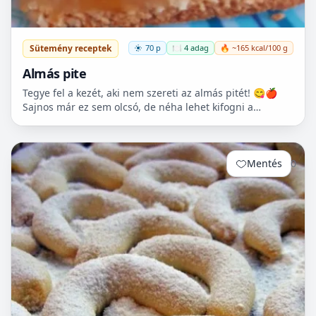
Sütemény receptek
70 p
🍽️ 4 adag
🔥 ~165 kcal/100 g
Almás pite
Tegye fel a kezét, aki nem szereti az almás pitét! 😋🍎
Sajnos már ez sem olcsó, de néha lehet kifogni a
Tescoban 500.- Ft körüli almát.
Mentés
0