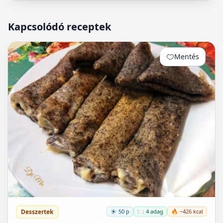
Kapcsolódó receptek
Mentés
0
Desszertek
50 p
🍽️ 4 adag
🔥 ~426 kcal