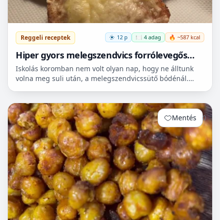
Reggeli receptek
12 p
🍽️ 4 adag
🔥 ~587 kcal
Hiper gyors melegszendvics forrólevegős
sütőbe
Iskolás koromban nem volt olyan nap, hogy ne álltunk
volna meg suli után, a melegszendvicssütő bódénál.
Imádtuk azt az ízt amit csak ott, és sehol máshol nem
le...
Mentés
0