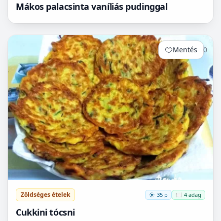
Mákos palacsinta vaníliás pudinggal
Mentés
0
Zöldséges ételek
35 p
🍽️ 4 adag
Cukkini tócsni