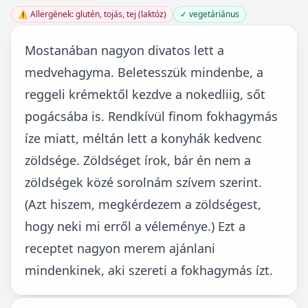
⚠️ Allergének: glutén, tojás, tej (laktóz)
✓ vegetáriánus
Mostanában nagyon divatos lett a
medvehagyma. Beletesszük mindenbe, a
reggeli krémektől kezdve a nokedliig, sőt
pogácsába is. Rendkívül finom fokhagymás
íze miatt, méltán lett a konyhák kedvenc
zöldsége. Zöldséget írok, bár én nem a
zöldségek közé sorolnám szívem szerint.
(Azt hiszem, megkérdezem a zöldségest,
hogy neki mi erről a véleménye.) Ezt a
receptet nagyon merem ajánlani
mindenkinek, aki szereti a fokhagymás ízt.