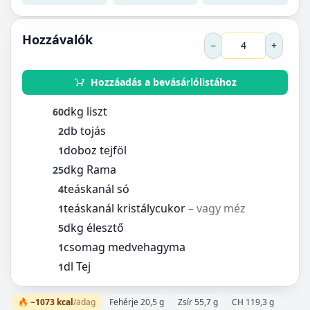
Hozzávalók
−
+
Hozzáadás a bevásárlólistához
dkg liszt
60
db tojás
2
doboz tejföl
1
dkg Rama
25
teáskanál só
4
teáskanál kristálycukor
– vagy méz
1
dkg élesztő
5
csomag medvehagyma
1
dl Tej
1
🔥 ~1073 kcal
/adag
Fehérje 20,5 g
Zsír 55,7 g
CH 119,3 g