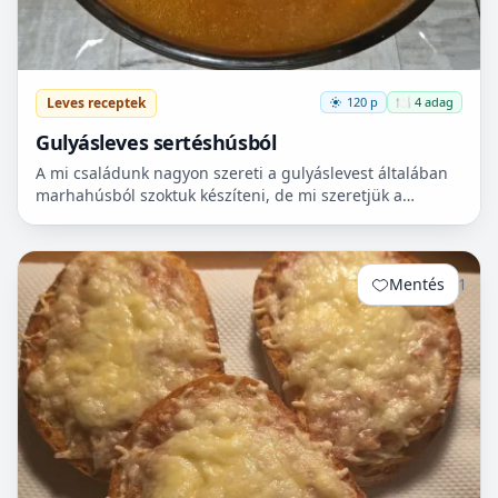
Leves receptek
120 p
🍽️ 4 adag
Gulyásleves sertéshúsból
A mi családunk nagyon szereti a gulyáslevest általában
marhahúsból szoktuk készíteni, de mi szeretjük a
sertéshúst. Leginkább lapockát szoktunk vásárolni,
mert...
Mentés
1