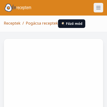
Receptek
/
Pogácsa receptek
🍳 Főző mód