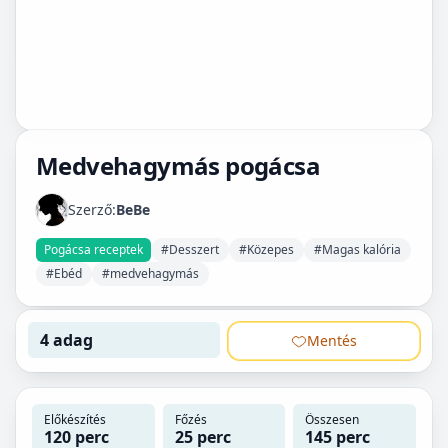
Medvehagymás pogácsa
Szerző:
BeBe
Pogácsa receptek
#Desszert
#Közepes
#Magas kalória
#Ebéd
#medvehagymás
4 adag
Mentés
Előkészítés
Főzés
Összesen
120 perc
25 perc
145 perc