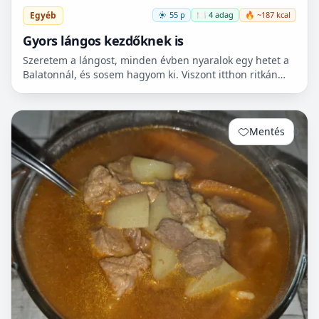
Egyéb
55 p
🍽️ 4 adag
🔥 ~187 kcal
Gyors lángos kezdőknek is
Szeretem a lángost, minden évben nyaralok egy hetet a
Balatonnál, és sosem hagyom ki. Viszont itthon ritkán
van lehetőségem készíteni, mert hoszadalmas, keleszt...
Mentés
0