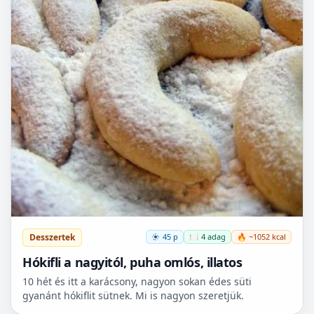
Desszertek
45 p
🍽️ 4 adag
🔥 ~1052 kcal
Hókifli a nagyitól, puha omlós, illatos
10 hét és itt a karácsony, nagyon sokan édes süti
gyanánt hókiflit sütnek. Mi is nagyon szeretjük.