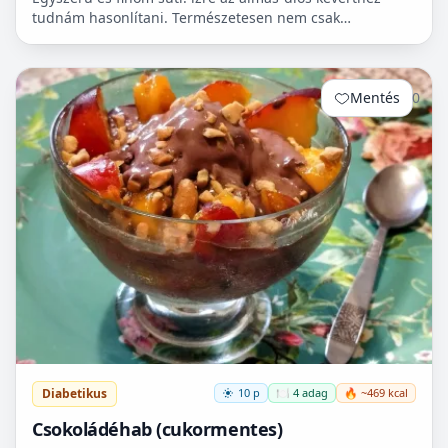
tudnám hasonlítani. Természetesen nem csak
cukorbetegek fogyaszthassák! 🧁
Mentés
0
Diabetikus
10 p
🍽️ 4 adag
🔥 ~469 kcal
Csokoládéhab (cukormentes)