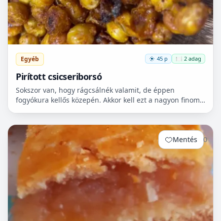
Egyéb
45 p
🍽️ 2 adag
Pirított csicseriborsó
Sokszor van, hogy rágcsálnék valamit, de éppen
fogyókura kellős közepén. Akkor kell ezt a nagyon finom
csicseriborsó rágcsálnivalót megcsinálni. Nem kell
hozzá...
Mentés
0