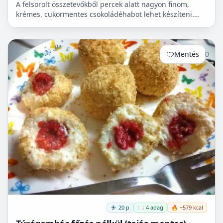
A felsorolt összetevőkből percek alatt nagyon finom,
krémes, cukormentes csokoládéhabot lehet készíteni.
Nem igényel főzést, és kiválóan alkalmas
pohárdesszertn...
Mentés
0
20 p
🍽️ 4 adag
🔥 ~579 kcal