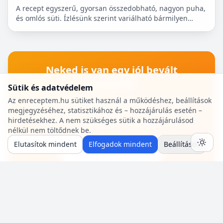
A recept egyszerű, gyorsan összedobható, nagyon puha,
és omlós süti. Ízlésünk szerint variálható bármilyen
gyümölccsel, dióval, mazsolával, sőt csokidarabokkal...
Neked is van egy jól bevált
recepted?
Sütik és adatvédelem
Oszd meg a közösséggel! Pár perc az egész:
Az enreceptem.hu sütiket használ a működéshez, beállítások
megjegyzéséhez, statisztikához és – hozzájárulás esetén –
hozzávalók, lépések, egy fotó — mi pedig saját
hirdetésekhez. A nem szükséges sütik a hozzájárulásod
szerzői oldalt adunk a receptjeidhez.
nélkül nem töltődnek be.
Elutasítok mindent
Elfogadok mindent
Beállítások
🍳 Recept beküldése