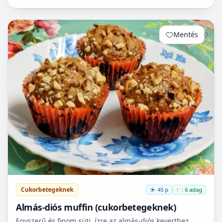
Mentés
0
Cukorbetegeknek
45 p
🍽️ 6 adag
Almás-diós muffin (cukorbetegeknek)
Egyszerű és finom süti. ízre az almás-diós keverthez