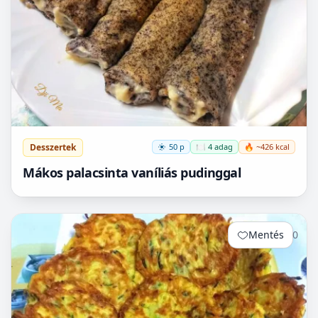
Desszertek
50 p
🍽️ 4 adag
🔥 ~426 kcal
Mákos palacsinta vaníliás pudinggal
Mentés
0