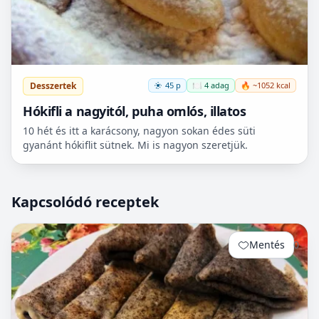
Desszertek
45 p
🍽️ 4 adag
🔥 ~1052 kcal
Hókifli a nagyitól, puha omlós, illatos
10 hét és itt a karácsony, nagyon sokan édes süti
gyanánt hókiflit sütnek. Mi is nagyon szeretjük.
Kapcsolódó receptek
Mentés
0