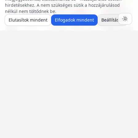
hirdetésekhez. A nem szükséges sütik a hozzájárulásod
nélkül nem töltődnek be.
Elutasítok mindent
Elfogadok mindent
Beállítások
20 p
🍽️ 4 adag
🔥 ~579 kcal
Túrógombóc főzés nélkül (tojás mentes)
Mentés
0