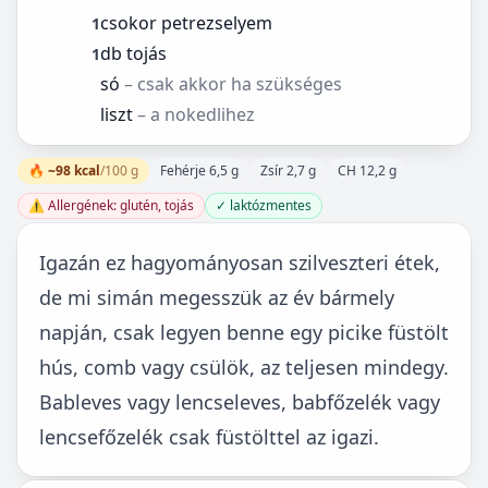
csokor petrezselyem
1
db tojás
1
só
– csak akkor ha szükséges
liszt
– a nokedlihez
🔥 ~98 kcal
/100 g
Fehérje 6,5 g
Zsír 2,7 g
CH 12,2 g
⚠️ Allergének: glutén, tojás
✓ laktózmentes
Igazán ez hagyományosan szilveszteri étek,
de mi simán megesszük az év bármely
napján, csak legyen benne egy picike füstölt
hús, comb vagy csülök, az teljesen mindegy.
Bableves vagy lencseleves, babfőzelék vagy
lencsefőzelék csak füstölttel az igazi.