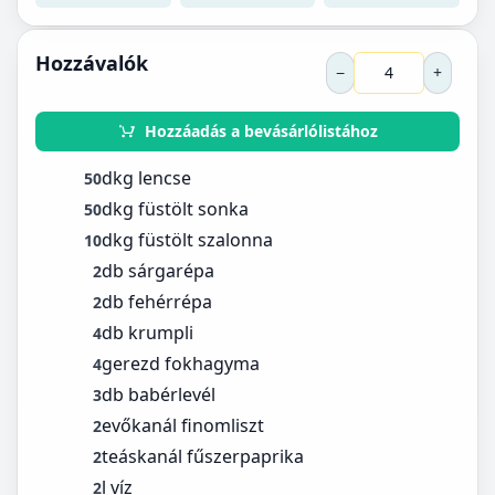
Hozzávalók
−
+
Hozzáadás a bevásárlólistához
dkg lencse
50
dkg füstölt sonka
50
dkg füstölt szalonna
10
db sárgarépa
2
db fehérrépa
2
db krumpli
4
gerezd fokhagyma
4
db babérlevél
3
evőkanál finomliszt
2
teáskanál fűszerpaprika
2
l víz
2