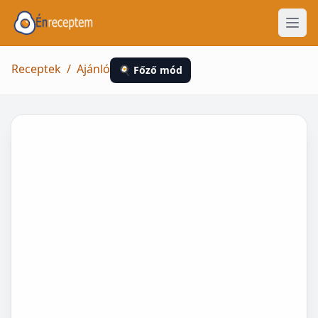
Receptek
/
Ajánló
🍳 Főző mód