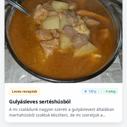
Leves receptek
120 p
🍽️ 4 adag
Gulyásleves sertéshúsból
A mi családunk nagyon szereti a gulyáslevest általában
marhahúsból szoktuk készíteni, de mi szeretjük a
sertéshúst. Leginkább lapockát szoktunk vásárolni,
mert...