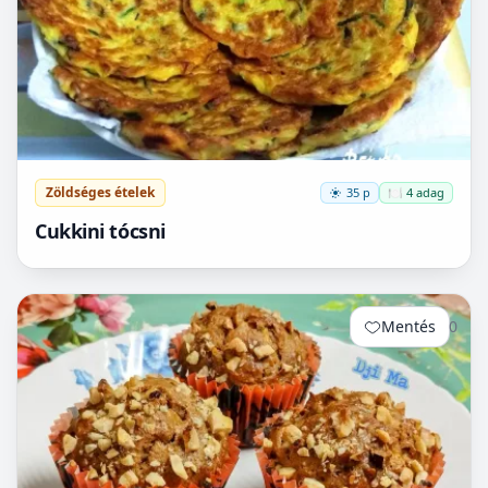
Zöldséges ételek
35 p
🍽️ 4 adag
Cukkini tócsni
Mentés
0