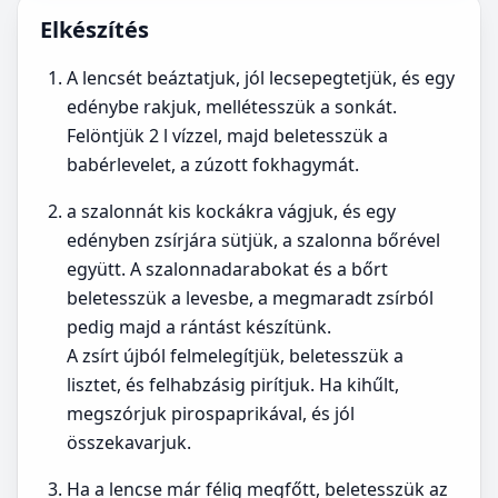
Elkészítés
A lencsét beáztatjuk, jól lecsepegtetjük, és egy
edénybe rakjuk, mellétesszük a sonkát.
Felöntjük 2 l vízzel, majd beletesszük a
babérlevelet, a zúzott fokhagymát.
a szalonnát kis kockákra vágjuk, és egy
edényben zsírjára sütjük, a szalonna bőrével
együtt. A szalonnadarabokat és a bőrt
beletesszük a levesbe, a megmaradt zsírból
pedig majd a rántást készítünk.
A zsírt újból felmelegítjük, beletesszük a
lisztet, és felhabzásig pirítjuk. Ha kihűlt,
megszórjuk pirospaprikával, és jól
összekavarjuk.
Ha a lencse már félig megfőtt, beletesszük az