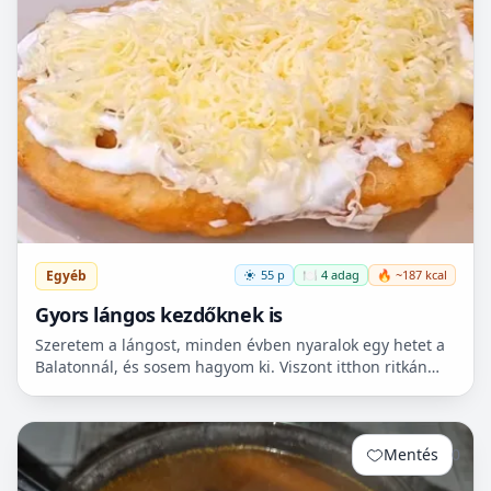
Egyéb
55 p
🍽️ 4 adag
🔥 ~187 kcal
Gyors lángos kezdőknek is
Szeretem a lángost, minden évben nyaralok egy hetet a
Balatonnál, és sosem hagyom ki. Viszont itthon ritkán
van lehetőségem készíteni, mert hoszadalmas, keleszt...
Mentés
0