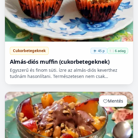
Cukorbetegeknek
45 p
🍽️ 6 adag
Almás-diós muffin (cukorbetegeknek)
Egyszerű és finom süti. ízre az almás-diós keverthez
tudnám hasonlítani. Természetesen nem csak
cukorbetegek fogyaszthassák! 🧁
Mentés
0