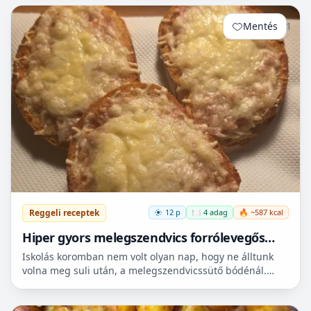
Mentés
1
Reggeli receptek
12 p
🍽️ 4 adag
🔥 ~587 kcal
Hiper gyors melegszendvics forrólevegős
sütőbe
Iskolás koromban nem volt olyan nap, hogy ne álltunk
volna meg suli után, a melegszendvicssütő bódénál.
Imádtuk azt az ízt amit csak ott, és sehol máshol nem
le...