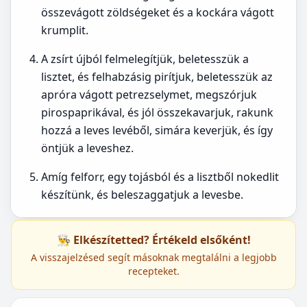
összevágott zöldségeket és a kockára vágott
krumplit.
A zsírt újból felmelegítjük, beletesszük a
lisztet, és felhabzásig pirítjuk, beletesszük az
apróra vágott petrezselymet, megszórjuk
pirospaprikával, és jól összekavarjuk, rakunk
hozzá a leves levéből, simára keverjük, és így
öntjük a leveshez.
Amíg felforr, egy tojásból és a lisztből nokedlit
készítünk, és beleszaggatjuk a levesbe.
👨‍🍳 Elkészítetted? Értékeld elsőként!
A visszajelzésed segít másoknak megtalálni a legjobb
recepteket.