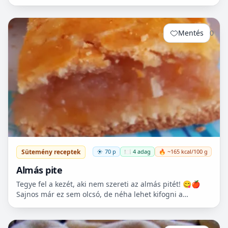
csicseriborsó rágcsálnivalót megcsinálni. Nem kell
hozzá...
Mentés
0
Sütemény receptek
70 p
🍽️ 4 adag
🔥 ~165 kcal/100 g
Almás pite
Tegye fel a kezét, aki nem szereti az almás pitét! 😋🍎
Sajnos már ez sem olcsó, de néha lehet kifogni a
Tescoban 500.- Ft körüli almát.