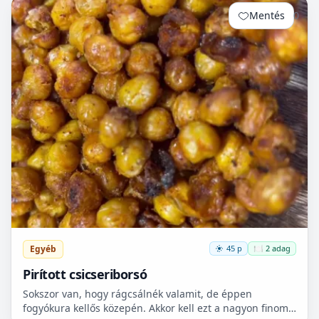
Mentés
0
Egyéb
45 p
🍽️ 2 adag
Pirított csicseriborsó
Sokszor van, hogy rágcsálnék valamit, de éppen
fogyókura kellős közepén. Akkor kell ezt a nagyon finom