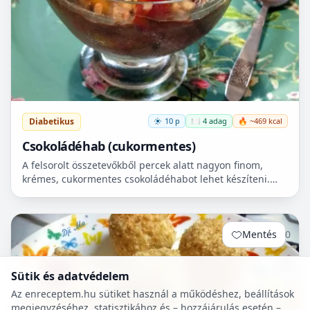
Diabetikus
10 p
🍽️ 4 adag
🔥 ~469 kcal
Csokoládéhab (cukormentes)
A felsorolt összetevőkből percek alatt nagyon finom,
krémes, cukormentes csokoládéhabot lehet készíteni.
Nem igényel főzést, és kiválóan alkalmas
pohárdesszertn...
Mentés
0
Sütik és adatvédelem
Az enreceptem.hu sütiket használ a működéshez, beállítások
megjegyzéséhez, statisztikához és – hozzájárulás esetén –