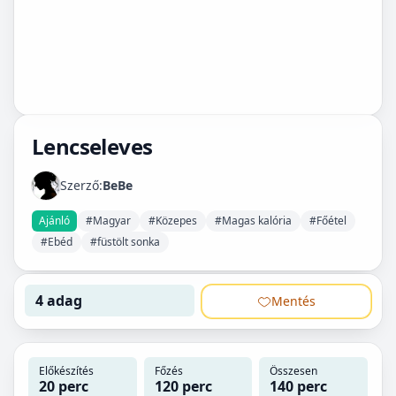
Lencseleves
Szerző:
BeBe
Ajánló
#Magyar
#Közepes
#Magas kalória
#Főétel
#Ebéd
#füstölt sonka
4 adag
Mentés
Előkészítés
Főzés
Összesen
20 perc
120 perc
140 perc