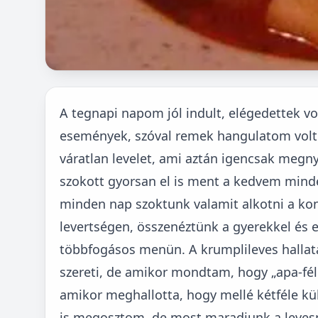
A tegnapi napom jól indult, elégedettek 
események, szóval remek hangulatom volt
váratlan levelet, ami aztán igencsak meg
szokott gyorsan el is ment a kedvem mind
minden nap szoktunk valamit alkotni a ko
levertségen, összenéztünk a gyerekkel és e
többfogásos menün. A krumplileves halla
szereti, de amikor mondtam, hogy „apa-fé
amikor meghallotta, hogy mellé kétféle kü
is megosztom, de most maradjunk a levesnél