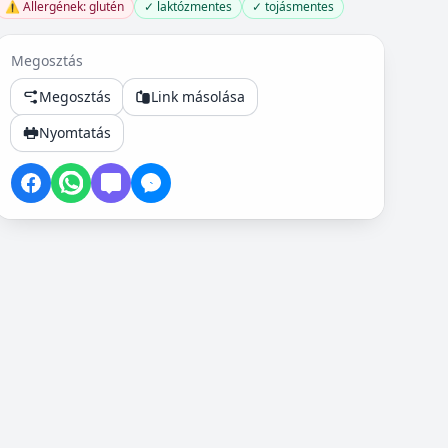
⚠️ Allergének: glutén
✓ laktózmentes
✓ tojásmentes
Megosztás
Megosztás
Link másolása
Nyomtatás