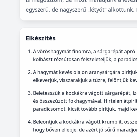
egyszerű, de nagyszerű „létyót” alkottunk. 
Elkészítés
A vöröshagymát finomra, a sárgarépát apró 
kolbászt rézsútosan felszeleteljük, a paradi
A hagymát kevés olajon aranysárgára pirítjuk
elkeverjük, visszarakjuk a tűzre, felöntjük kevé
Beletesszük a kockákra vágott sárgarépát, íze
és összezúzott fokhagymával. Hirtelen átpirít
paradicsomot, kicsit tovább pirítjuk, majd kev
Beleöntjük a kockákra vágott krumplit, összek
hogy bőven ellepje, de azért jó sűrű maradjo