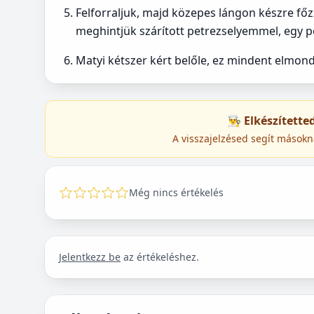
Felforraljuk, majd közepes lángon készre fő
meghintjük szárított petrezselyemmel, egy pe
Matyi kétszer kért belőle, ez mindent elmond
👨‍🍳 Elkészített
A visszajelzésed segít másokn
Még nincs értékelés
Jelentkezz be
az értékeléshez.