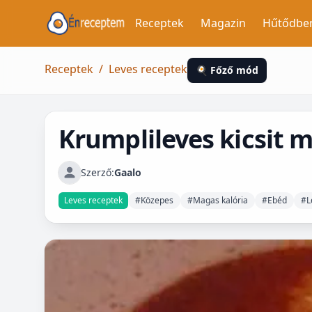
Receptek
Magazin
Hűtődbe
Receptek
/
Leves receptek
🍳 Főző mód
Krumplileves kicsit 
Szerző:
Gaalo
Leves receptek
#Közepes
#Magas kalória
#Ebéd
#L