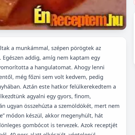
voltak a munkámmal, szépen pörögtek az
. Egészen addig, amíg nem kaptam egy
nyomorította a hangulatomat. Ahogy lenni
entől, még főzni sem volt kedvem, pedig
nyhában. Aztán este hatkor felülkerekedtem a
lkezdtünk agyalni egy gyors, finom,
tán ugyan összehúzta a szemöldökét, mert nem
le” módon készül, akkor megenyhült, hát
lönleges gombócot is tervezek. Azok receptjét
. 40 perc alatt elkészült, végtelenül