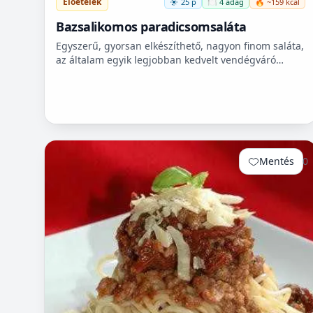
Előételek
25 p
🍽️ 4 adag
🔥 ~159 kcal
Bazsalikomos paradicsomsaláta
Egyszerű, gyorsan elkészíthető, nagyon finom saláta,
az általam egyik legjobban kedvelt vendégváró
finomság. Sültekhez, grillezett húsokhoz ajánlom
elsősorban,...
Mentés
0