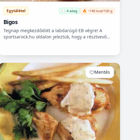
Egytálétel
🍽️ 4 adag
🔥 ~140 kcal/100 g
Bigos
Tegnap megkezdődött a labdarúgó EB végre! A
sportsarock.hu oldalon jeleztük, hogy a résztvevő
csapatok bemutatása mellett egy-egy nemzeti
ételüket is megpróbálj...
Mentés
0