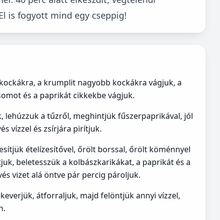
El is fogyott mind egy cseppig!
kockákra, a krumplit nagyobb kockákra vágjuk, a
csomot és a paprikát cikkekbe vágjuk.
, lehúzzuk a tűzről, meghintjük fűszerpaprikával, jól
s vízzel és zsírjára pirítjuk.
sítjük ételízesítővel, őrölt borssal, őrölt köménnyel
juk, beletesszük a kolbászkarikákat, a paprikát és a
és vizet alá öntve pár percig pároljuk.
everjük, átforraljuk, majd felöntjük annyi vízzel,
n.