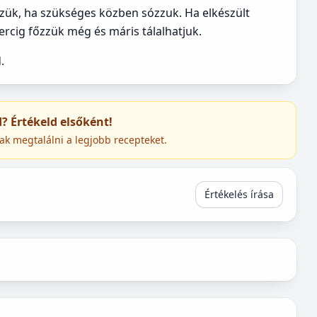
zzük, ha szükséges közben sózzuk. Ha elkészült
rcig főzzük még és máris tálalhatjuk.
.
ed? Értékeld elsőként!
ak megtalálni a legjobb recepteket.
Értékelés írása