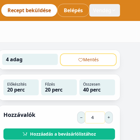
Recept beküldése
Belépés
Vendég
4 adag
Mentés
Előkészítés
Főzés
Összesen
20 perc
20 perc
40 perc
Hozzávalók
−
+
Hozzáadás a bevásárlólistához