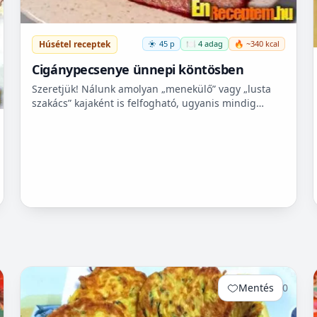
Húsétel receptek
45 p
🍽️ 4 adag
🔥 ~340 kcal
Cigánypecsenye ünnepi köntösben
Szeretjük! Nálunk amolyan „menekülő” vagy „lusta
szakács” kajaként is felfogható, ugyanis mindig
minden körülmények között szívesen fogyasztjuk,
„menekülő” ha m...
Mentés
0