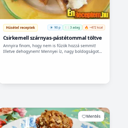
Húsétel receptek
90 p
🍽️ 3 adag
🔥 ~472 kcal
Csirkemell szárnyas-pástétommal töltve
Annyira finom, hogy nem is fűzök hozzá semmit!
Illetve dehogynem! Mennyei íz, nagy boldogságot
jelent az ízlelőbimbóimnak, hogy ráakadtam erre az
igazán különle...
Mentés
0