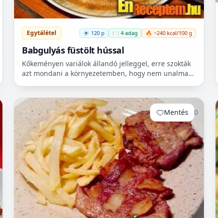
Egytálétel
120 p
🍽️ 4 adag
🔥 ~240 kcal/100 g
Babgulyás füstölt hússal
Kőkeményen variálok állandó jelleggel, erre szokták
azt mondani a környezetemben, hogy nem unalmas
mellettem az élet…, de legalább kiszámítható. Jelen
esetben k...
Mentés
0