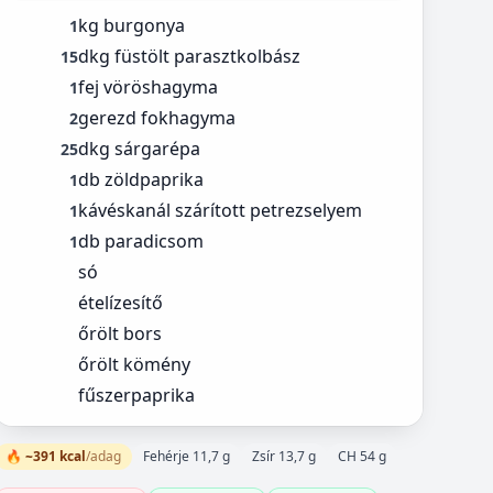
kg burgonya
1
dkg füstölt parasztkolbász
15
fej vöröshagyma
1
gerezd fokhagyma
2
dkg sárgarépa
25
db zöldpaprika
1
kávéskanál szárított petrezselyem
1
db paradicsom
1
só
ételízesítő
őrölt bors
őrölt kömény
fűszerpaprika
🔥 ~391 kcal
/adag
Fehérje 11,7 g
Zsír 13,7 g
CH 54 g