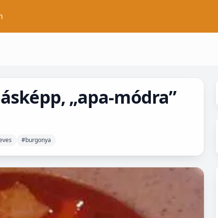
n
másképp, „apa-módra”
eves
#burgonya