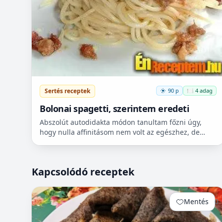
Sertés receptek
90 p
🍽️ 4 adag
Bolonai spagetti, szerintem eredeti
Abszolút autodidakta módon tanultam főzni úgy,
hogy nulla affinitásom nem volt az egészhez, de
szakács barátom elbeszélései és az ő karácsonyi
ajándéka(a tankön...
Kapcsolódó receptek
Mentés
0