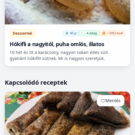
Desszertek
45 p
🍽️ 4 adag
🔥 ~1052 kcal
Hókifli a nagyitól, puha omlós, illatos
10 hét és itt a karácsony, nagyon sokan édes süti
gyanánt hókiflit sütnek. Mi is nagyon szeretjük.
Kapcsolódó receptek
Mentés
0