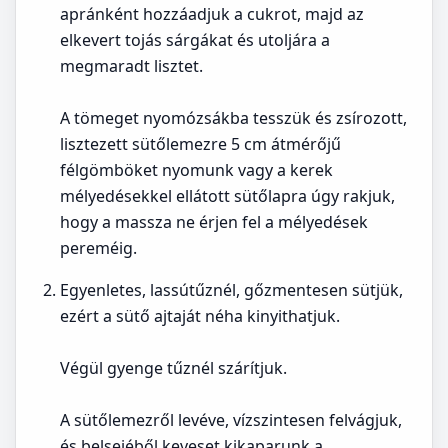
apránként hozzáadjuk a cukrot, majd az
elkevert tojás sárgákat és utoljára a
megmaradt lisztet.
A tömeget nyomózsákba tesszük és zsírozott,
lisztezett sütőlemezre 5 cm átmérőjű
félgömböket nyomunk vagy a kerek
mélyedésekkel ellátott sütőlapra úgy rakjuk,
hogy a massza ne érjen fel a mélyedések
pereméig.
Egyenletes, lassútűznél, gőzmentesen sütjük,
ezért a sütő ajtaját néha kinyithatjuk.
Végül gyenge tűznél szárítjuk.
A sütőlemezről levéve, vízszintesen felvágjuk,
és belsejéből keveset kikaparunk a