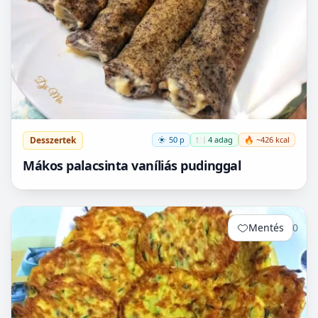
Desszertek
50 p
🍽️ 4 adag
🔥 ~426 kcal
Mákos palacsinta vaníliás pudinggal
Mentés
0