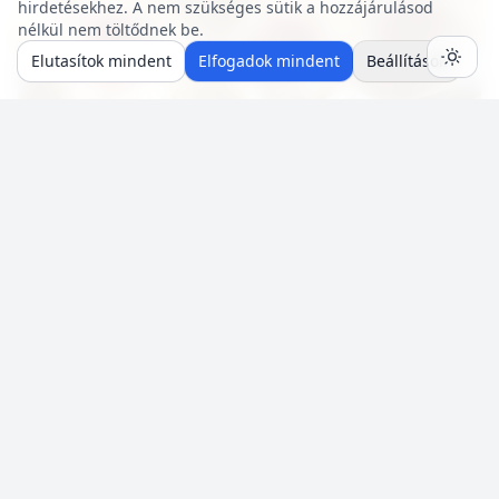
hirdetésekhez. A nem szükséges sütik a hozzájárulásod
nélkül nem töltődnek be.
Elutasítok mindent
Elfogadok mindent
Beállítások
20 p
🍽️ 4 adag
🔥 ~579 kcal
Túrógombóc főzés nélkül (tojás mentes)
Mentés
0