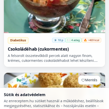
Diabetikus
10 p
🍽️ 4 adag
🔥 ~469 kcal
Csokoládéhab (cukormentes)
A felsorolt összetevőkből percek alatt nagyon finom,
krémes, cukormentes csokoládéhabot lehet készíteni.
Nem igényel főzést, és kiválóan alkalmas
pohárdesszertn...
Mentés
0
Sütik és adatvédelem
Az enreceptem.hu sütiket használ a működéshez, beállítások
megjegyzéséhez, statisztikához és – hozzájárulás esetén –