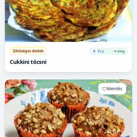
Zöldséges ételek
35 p
🍽️ 4 adag
Cukkini tócsni
Mentés
0