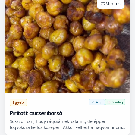
Mentés
0
Egyéb
45 p
🍽️ 2 adag
Pirított csicseriborsó
Sokszor van, hogy rágcsálnék valamit, de éppen
fogyókura kellős közepén. Akkor kell ezt a nagyon finom
csicseriborsó rágcsálnivalót megcsinálni. Nem kell