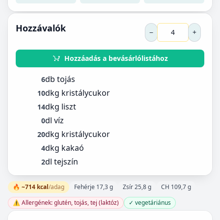
Hozzávalók
−
+
Hozzáadás a bevásárlólistához
db tojás
6
dkg kristálycukor
10
dkg liszt
14
dl víz
0
dkg kristálycukor
20
dkg kakaó
4
dl tejszín
2
🔥 ~714 kcal
/adag
Fehérje 17,3 g
Zsír 25,8 g
CH 109,7 g
⚠️ Allergének: glutén, tojás, tej (laktóz)
✓ vegetáriánus