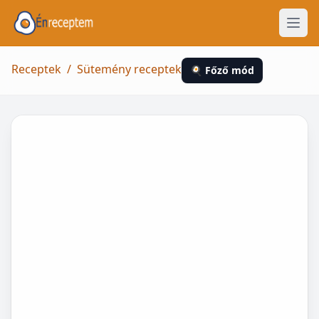
Receptek
/
Sütemény receptek
🍳 Főző mód