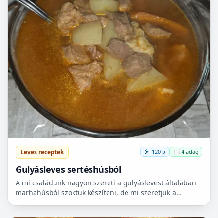
Leves receptek
120 p
🍽️ 4 adag
Gulyásleves sertéshúsból
A mi családunk nagyon szereti a gulyáslevest általában
marhahúsból szoktuk készíteni, de mi szeretjük a
sertéshúst. Leginkább lapockát szoktunk vásárolni,
mert...