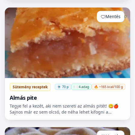
hozzá...
Mentés
0
Sütemény receptek
70 p
🍽️ 4 adag
🔥 ~165 kcal/100 g
Almás pite
Tegye fel a kezét, aki nem szereti az almás pitét! 😋🍎
Sajnos már ez sem olcsó, de néha lehet kifogni a
Tescoban 500.- Ft körüli almát.