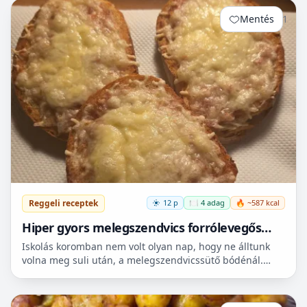
Mentés
1
Reggeli receptek
12 p
🍽️ 4 adag
🔥 ~587 kcal
Hiper gyors melegszendvics forrólevegős
sütőbe
Iskolás koromban nem volt olyan nap, hogy ne álltunk
volna meg suli után, a melegszendvicssütő bódénál.
Imádtuk azt az ízt amit csak ott, és sehol máshol nem
le...