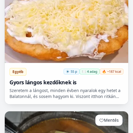
Egyéb
55 p
🍽️ 4 adag
🔥 ~187 kcal
Gyors lángos kezdőknek is
Szeretem a lángost, minden évben nyaralok egy hetet a
Balatonnál, és sosem hagyom ki. Viszont itthon ritkán
van lehetőségem készíteni, mert hoszadalmas, keleszt...
Mentés
0