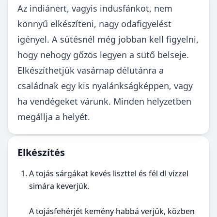
Az indiánert, vagyis indusfánkot, nem
könnyű elkészíteni, nagy odafigyelést
igényel. A sütésnél még jobban kell figyelni,
hogy nehogy gőzös legyen a sütő belseje.
Elkészíthetjük vasárnap délutánra a
családnak egy kis nyalánkságképpen, vagy
ha vendégeket várunk. Minden helyzetben
megállja a helyét.
Elkészítés
A tojás sárgákat kevés liszttel és fél dl vízzel
simára keverjük.
A tojásfehérjét kemény habbá verjük, közben