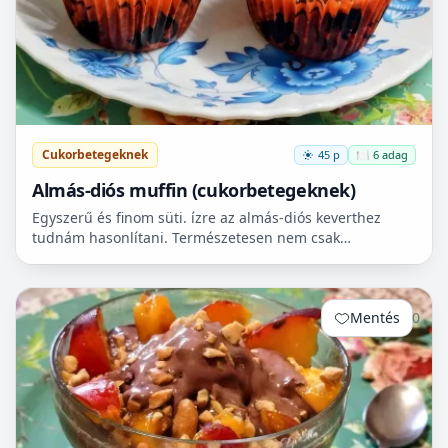
Cukorbetegeknek
45 p
🍽️ 6 adag
Almás-diós muffin (cukorbetegeknek)
Egyszerű és finom süti. ízre az almás-diós keverthez
tudnám hasonlítani. Természetesen nem csak
cukorbetegek fogyaszthassák! 🧁
Mentés
0