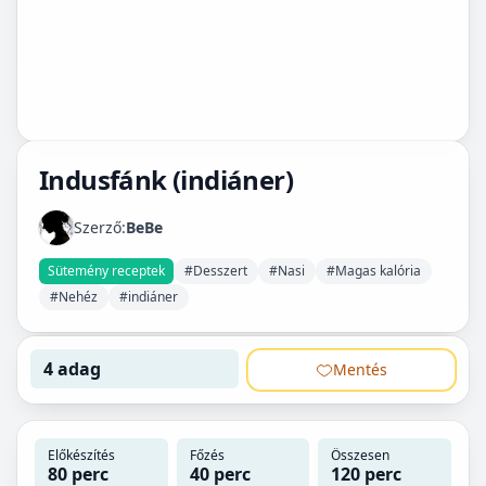
Indusfánk (indiáner)
Szerző:
BeBe
Sütemény receptek
#Desszert
#Nasi
#Magas kalória
#Nehéz
#indiáner
4 adag
Mentés
Előkészítés
Főzés
Összesen
80 perc
40 perc
120 perc