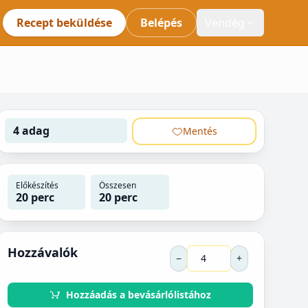
Recept beküldése
Belépés
Vendég
4 adag
Mentés
Előkészítés
Összesen
20 perc
20 perc
Hozzávalók
−
+
Hozzáadás a bevásárlólistához