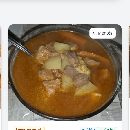
Mentés
0
Leves receptek
120 p
🍽️ 4 adag