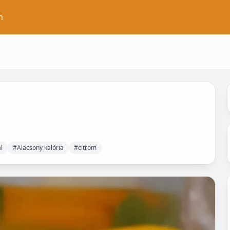
n
l
#Alacsony kalória
#citrom