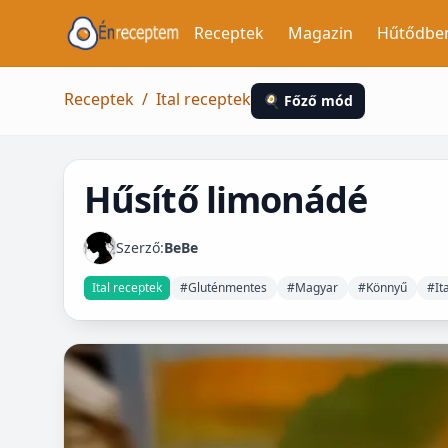
Receptek
Magazin
Hűtődbe
Receptek
/
Ital receptek
🍳 Főző mód
Hűsítő limonádé
Szerző:
BeBe
Ital receptek
#Gluténmentes
#Magyar
#Könnyű
#Ita