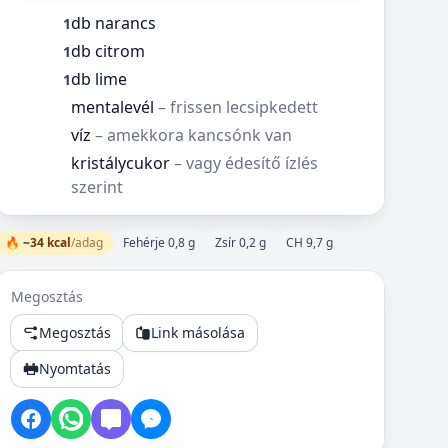
db narancs
1
db citrom
1
db lime
1
mentalevél
– frissen lecsipkedett
víz
– amekkora kancsónk van
kristálycukor
– vagy édesítő ízlés
szerint
🔥 ~34 kcal
/adag
Fehérje 0,8 g
Zsír 0,2 g
CH 9,7 g
Megosztás
Megosztás
Link másolása
Nyomtatás