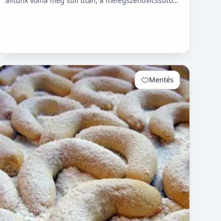
álltunk volna meg suli után, a melegszendvicssütő
bódénál. Imádtuk azt az ízt amit csak ott, és sehol
máshol nem le...
Mentés
0