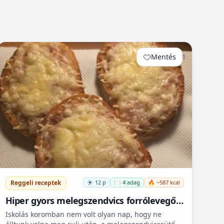
Mentés
1
Reggeli receptek
12 p
🍽️ 4 adag
🔥 ~587 kcal
Hiper gyors melegszendvics forrólevegős
sütőbe
Iskolás koromban nem volt olyan nap, hogy ne