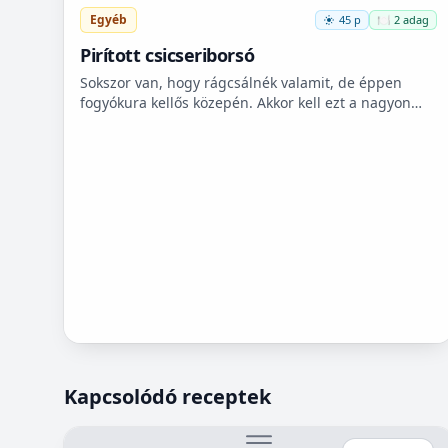
Egyéb
45 p
🍽️ 2 adag
Pirított csicseriborsó
Sokszor van, hogy rágcsálnék valamit, de éppen
fogyókura kellős közepén. Akkor kell ezt a nagyon
finom csicseriborsó rágcsálnivalót megcsinálni. Nem
kell hozzá...
Kapcsolódó receptek