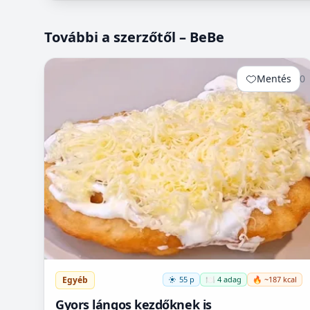
További a szerzőtől – BeBe
Mentés
0
Egyéb
55 p
🍽️ 4 adag
🔥 ~187 kcal
Gyors lángos kezdőknek is