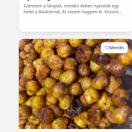
Szeretem a lángost, minden évben nyaralok egy
hetet a Balatonnál, és sosem hagyom ki. Viszont
itthon ritkán van lehetőségem készíteni, mert
hoszadalmas, keleszt...
Mentés
0