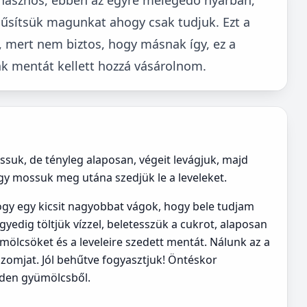
 hűsítsük magunkat ahogy csak tudjuk. Ezt a
 mert nem biztos, hogy másnak így, ez a
k mentát kellett hozzá vásárolnom.
uk, de tényleg alaposan, végeit levágjuk, majd
úgy mossuk meg utána szedjük le a leveleket.
gy egy kicsit nagyobbat vágok, hogy bele tudjam
yedig töltjük vízzel, beletesszük a cukrot, alaposan
ümölcsöket és a leveleire szedett mentát. Nálunk az a
szomjat. Jól behűtve fogyasztjuk! Öntéskor
den gyümölcsből.