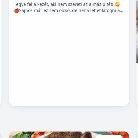
Tegye fel a kezét, aki nem szereti az almás pitét! 😋
🍎Sajnos már ez sem olcsó, de néha lehet kifogni a
Tescoban 500.- Ft körüli almát.