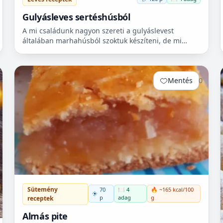
Gulyásleves sertéshúsból
A mi családunk nagyon szereti a gulyáslevest
általában marhahúsból szoktuk készíteni, de mi
szeretjük a sertéshúst. Leginkább lapockát szoktunk
vásárolni, mert...
Mentés
0
Sütemény
70
🍽️ 4
🔥 ~165 kcal/100
p
adag
g
receptek
Almás pite