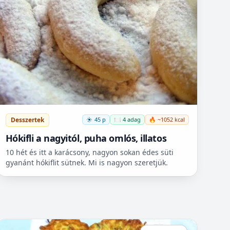
Desszertek
45 p
🍽️ 4 adag
🔥 ~1052 kcal
Hókifli a nagyitól, puha omlós, illatos
10 hét és itt a karácsony, nagyon sokan édes süti
gyanánt hókiflit sütnek. Mi is nagyon szeretjük.