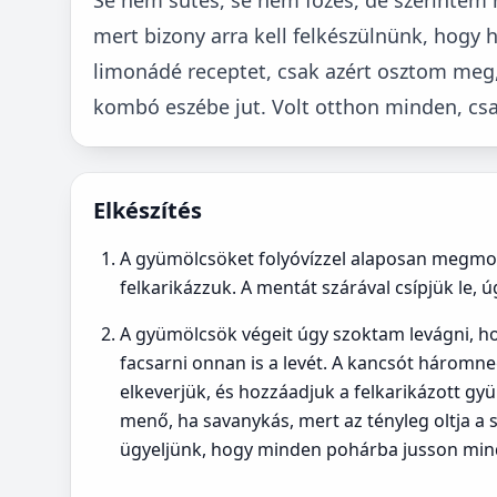
mert bizony arra kell felkészülnünk, hogy
limonádé receptet, csak azért osztom meg,
kombó eszébe jut. Volt otthon minden, csa
Elkészítés
A gyümölcsöket folyóvízzel alaposan megmoss
felkarikázzuk. A mentát szárával csípjük le, 
A gyümölcsök végeit úgy szoktam levágni, ho
facsarni onnan is a levét. A kancsót háromneg
elkeverjük, és hozzáadjuk a felkarikázott gy
menő, ha savanykás, mert az tényleg oltja a 
ügyeljünk, hogy minden pohárba jusson min