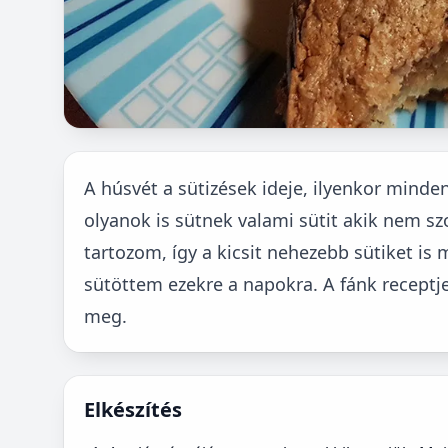
A húsvét a sütizések ideje, ilyenkor minde
olyanok is sütnek valami sütit akik nem s
tartozom, így a kicsit nehezebb sütiket is
sütöttem ezekre a napokra. A fánk receptj
meg.
Elkészítés