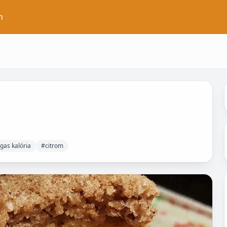
n
as kalória
#citrom