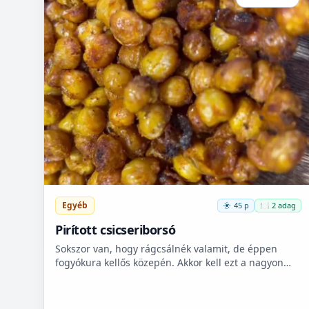
Egyéb
45 p
🍽️ 2 adag
Pirított csicseriborsó
Sokszor van, hogy rágcsálnék valamit, de éppen
fogyókura kellős közepén. Akkor kell ezt a nagyon
finom csicseriborsó rágcsálnivalót megcsinálni. Nem
kell hozzá...