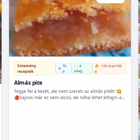
Sütemény
70
🍽️ 4
🔥 ~165 kcal/100
p
adag
g
receptek
Almás pite
Tegye fel a kezét, aki nem szereti az almás pitét! 😋
🍎Sajnos már ez sem olcsó, de néha lehet kifogni a
Tescoban 500.- Ft körüli almát.