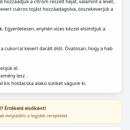
d hozzáadjuk a citrom reszelt héját, valamint a levét,
kikevert cukros tojást hozzáadagolva, összekeverjük a
jük. Egyenletesen, enyhén vizes kézzel elsimítjuk a
a cukorral kevert darált diót. Óvatosan, hogy a hab
enjük el.
kemény lesz .
 kis holdacska alakú sütiket vágunk ki.
ed? Értékeld elsőként!
ak megtalálni a legjobb recepteket.