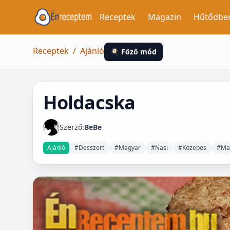
Receptek
Magazin
Hűtődbe
Receptek
/
Ajánló
🍳 Főző mód
Holdacska
Szerző:
BeBe
Ajánló
#Desszert
#Magyar
#Nasi
#Közepes
#Mag