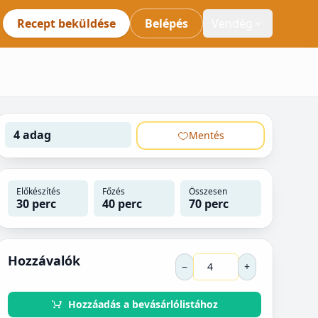
Recept beküldése
Belépés
Vendég
4 adag
Mentés
Előkészítés
Főzés
Összesen
30 perc
40 perc
70 perc
Hozzávalók
−
+
Hozzáadás a bevásárlólistához