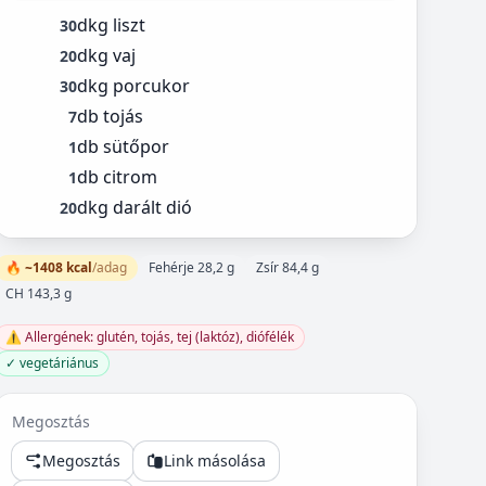
dkg liszt
30
dkg vaj
20
dkg porcukor
30
db tojás
7
db sütőpor
1
db citrom
1
dkg darált dió
20
🔥 ~1408 kcal
/adag
Fehérje 28,2 g
Zsír 84,4 g
CH 143,3 g
⚠️ Allergének: glutén, tojás, tej (laktóz), diófélék
✓ vegetáriánus
Megosztás
Megosztás
Link másolása