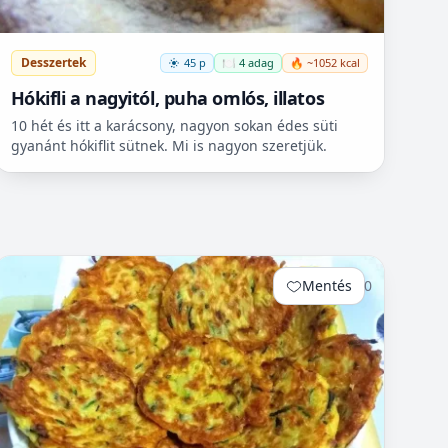
Desszertek
45 p
🍽️ 4 adag
🔥 ~1052 kcal
Hókifli a nagyitól, puha omlós, illatos
10 hét és itt a karácsony, nagyon sokan édes süti
gyanánt hókiflit sütnek. Mi is nagyon szeretjük.
Mentés
0