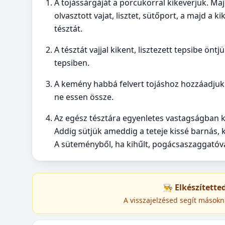
A tojássárgáját a porcukorral kikeverjük. Maj
olvasztott vajat, lisztet, sütőport, a majd a 
tésztát.
A tésztát vajjal kikent, lisztezett tepsibe önt
tepsiben.
A kemény habbá felvert tojáshoz hozzáadjuk 
ne essen össze.
Az egész tésztára egyenletes vastagságban k
Addig sütjük ameddig a teteje kissé barnás, 
A süteményből, ha kihűlt, pogácsaszaggatóval
👨‍🍳 Elkészített
A visszajelzésed segít másokn