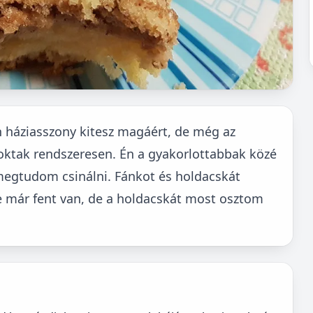
n háziasszony kitesz magáért, de még az
zoktak rendszeresen. Én a gyakorlottabbak közé
 megtudom csinálni. Fánkot és holdacskát
e már fent van, de a holdacskát most osztom