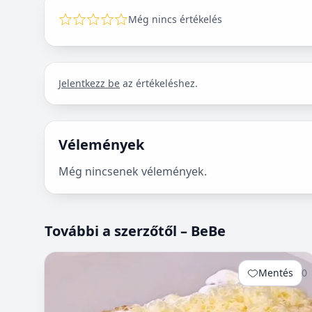
Még nincs értékelés
Jelentkezz be
az értékeléshez.
Vélemények
Még nincsenek vélemények.
További a szerzőtől – BeBe
Mentés
0