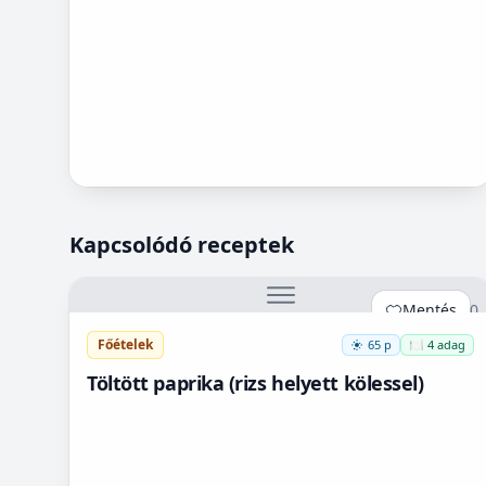
Kapcsolódó receptek
Mentés
0
Főételek
65 p
🍽️ 4 adag
Töltött paprika (rizs helyett kölessel)