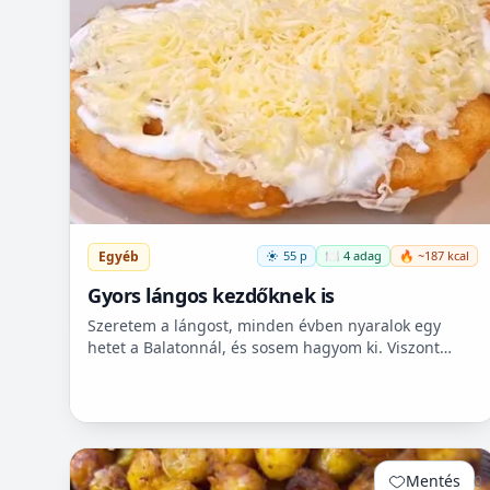
Egyéb
55 p
🍽️ 4 adag
🔥 ~187 kcal
Gyors lángos kezdőknek is
Szeretem a lángost, minden évben nyaralok egy
hetet a Balatonnál, és sosem hagyom ki. Viszont
itthon ritkán van lehetőségem készíteni, mert
hoszadalmas, keleszt...
Mentés
0