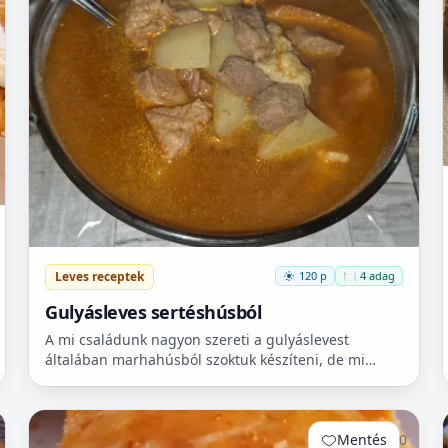
Leves receptek
120 p
🍽️ 4 adag
Gulyásleves sertéshúsból
A mi családunk nagyon szereti a gulyáslevest
általában marhahúsból szoktuk készíteni, de mi
szeretjük a sertéshúst. Leginkább lapockát szoktunk
vásárolni, mert...
Mentés
0