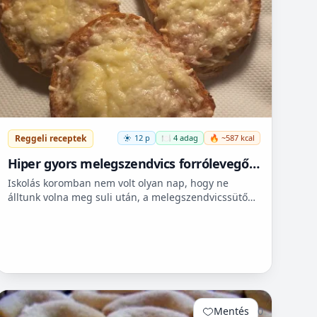
Reggeli receptek
12 p
🍽️ 4 adag
🔥 ~587 kcal
Hiper gyors melegszendvics forrólevegős
sütőbe
Iskolás koromban nem volt olyan nap, hogy ne
álltunk volna meg suli után, a melegszendvicssütő
bódénál. Imádtuk azt az ízt amit csak ott, és sehol
máshol nem le...
Mentés
0