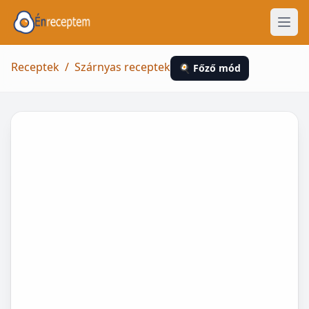
Receptek
/
Szárnyas receptek
🍳 Főző mód