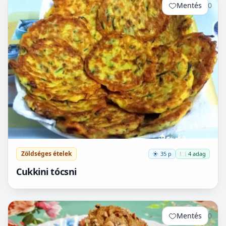
Mentés
0
Zöldséges ételek
35 p
🍽️ 4 adag
Cukkini tócsni
Mentés
0