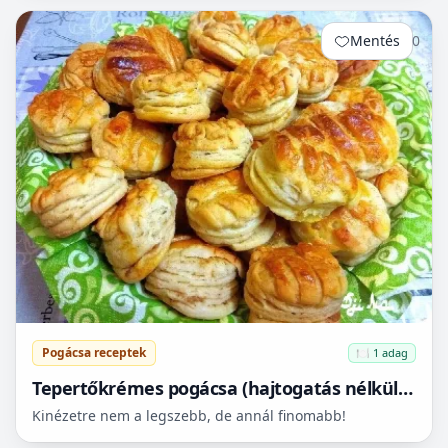
véve...
Mentés
0
Pogácsa receptek
🍽️ 1 adag
Tepertőkrémes pogácsa (hajtogatás nélkül is
leveles)
Kinézetre nem a legszebb, de annál finomabb!