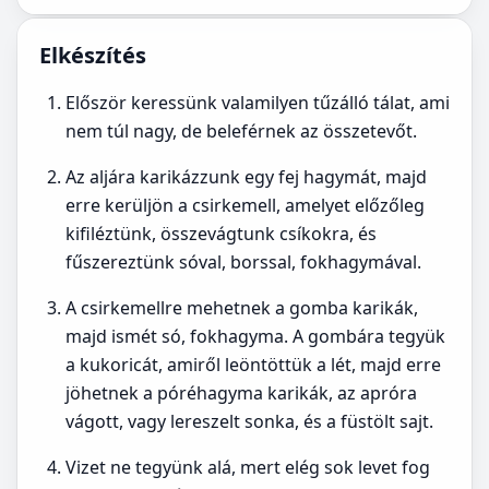
Elkészítés
Először keressünk valamilyen tűzálló tálat, ami
nem túl nagy, de beleférnek az összetevőt.
Az aljára karikázzunk egy fej hagymát, majd
erre kerüljön a csirkemell, amelyet előzőleg
kifiléztünk, összevágtunk csíkokra, és
fűszereztünk sóval, borssal, fokhagymával.
A csirkemellre mehetnek a gomba karikák,
majd ismét só, fokhagyma. A gombára tegyük
a kukoricát, amiről leöntöttük a lét, majd erre
jöhetnek a póréhagyma karikák, az apróra
vágott, vagy lereszelt sonka, és a füstölt sajt.
Vizet ne tegyünk alá, mert elég sok levet fog