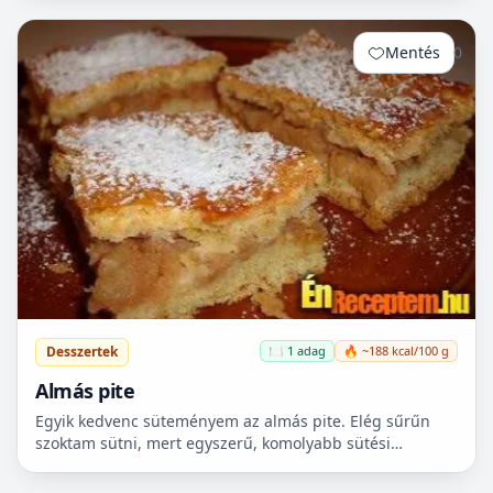
Mentés
0
Desszertek
🍽️ 1 adag
🔥 ~188 kcal/100 g
Almás pite
Egyik kedvenc süteményem az almás pite. Elég sűrűn
szoktam sütni, mert egyszerű, komolyabb sütési
ismeretet nem igényel, ráadásul, amíg a tészta pihen,
egy leve...