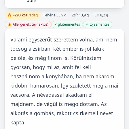
bors
🔥 ~293 kcal
/adag
Fehérje 33,9 g
Zsír 13,9 g
CH 8,2 g
⚠️ Allergének: tej (laktóz)
✓ gluténmentes
✓ tojásmentes
Valami egyszerűt szerettem volna, ami nem
tocsog a zsírban, két ember is jól lakik
belőle, és még finom is. Körülnéztem
gyorsan, hogy mi az, amit fel kell
használnom a konyhában, ha nem akarom
kidobni hamarosan. Így született meg a mai
vacsora. A névadással akadtam el
majdnem, de végül is megoldottam. Az
alkotás a gombás, rakott csirkemell nevet
kapta.