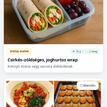
Diétás ételek
35 p
🍽️ 2 adag
Csirkés–zöldséges, joghurtos wrap
Könnyű tízórai vagy vacsora diétázóknak
Mentés
0