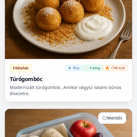
Főételek
50 p
🍽️ 4 adag
🔥 ~746 kcal
Túrógombóc
Modernizált túrógombóc. Amikor vágysz valami bűnös
élvezetre.
Mentés
0