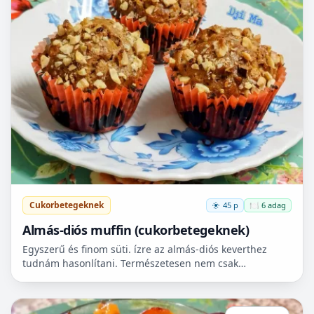
Cukorbetegeknek
45 p
🍽️ 6 adag
Almás-diós muffin (cukorbetegeknek)
Egyszerű és finom süti. ízre az almás-diós keverthez
tudnám hasonlítani. Természetesen nem csak
cukorbetegek fogyaszthassák! 🧁