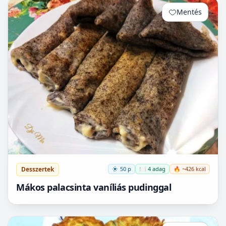
Mentés
0
Desszertek
50 p
🍽️ 4 adag
🔥 ~426 kcal
Mákos palacsinta vaníliás pudinggal