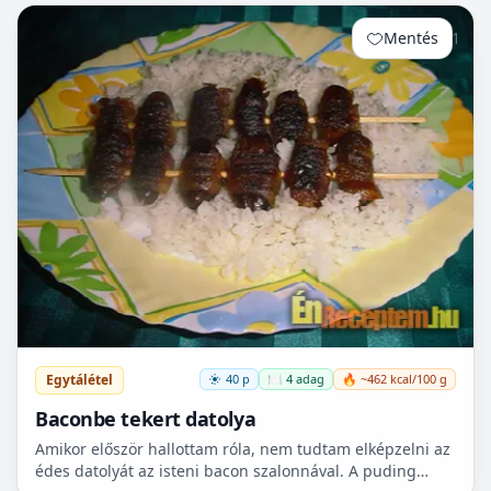
Mentés
1
Egytálétel
40 p
🍽️ 4 adag
🔥 ~462 kcal/100 g
Baconbe tekert datolya
Amikor először hallottam róla, nem tudtam elképzelni az
édes datolyát az isteni bacon szalonnával. A puding