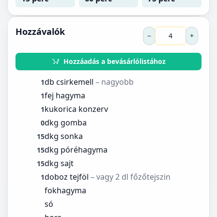
Hozzávalók
−
+
Hozzáadás a bevásárlólistához
db csirkemell
– nagyobb
1
fej hagyma
1
kukorica konzerv
1
dkg gomba
0
dkg sonka
15
dkg póréhagyma
15
dkg sajt
15
doboz tejföl
– vagy 2 dl főzőtejszin
1
fokhagyma
só