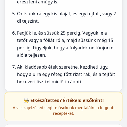
ereszteni amúgy is.
Öntsünk rá egy kis olajat, és egy tejfölt, vagy 2
dl tejszínt.
Fedjük le, és süssük 25 percig. Vegyük le a
tetőt vagy a fóliát róla, majd süssünk még 15
percig. Figyeljük, hogy a folyadék ne tűnjön el
alóla teljesen.
Aki kiadósabb ételt szeretne, kezdheti úgy,
hogy alulra egy réteg főtt rizst rak, és a tejfölt
bekeveri liszttel mielőtt ráönti.
👨‍🍳 Elkészítetted? Értékeld elsőként!
A visszajelzésed segít másoknak megtalálni a legjobb
recepteket.