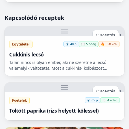
próbája az evés, mielőtt véleményt alkotok meg kell...
Kapcsolódó receptek
Mentés
0
Egytálétel
40 p
🍽️ 5 adag
🔥 ~58 kcal
Cukkinis lecsó
Talán nincs is olyan ember, aki ne szeretné a lecsó
valamelyik változatát. Most a cukkinis- kolbászost
készítettem el, ami nagyon finom lett!😋
Mentés
0
Főételek
65 p
🍽️ 4 adag
Töltött paprika (rizs helyett kölessel)