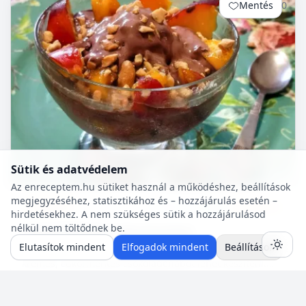
Mentés
0
Sütik és adatvédelem
Az enreceptem.hu sütiket használ a működéshez, beállítások
megjegyzéséhez, statisztikához és – hozzájárulás esetén –
Diabetikus
10 p
🍽️ 4 adag
🔥 ~469 kcal
hirdetésekhez. A nem szükséges sütik a hozzájárulásod
nélkül nem töltődnek be.
Csokoládéhab (cukormentes)
Elutasítok mindent
Elfogadok mindent
Beállítások
A felsorolt összetevőkből percek alatt nagyon finom,
krémes, cukormentes csokoládéhabot lehet készíteni.
Nem igényel főzést, és kiválóan alkalmas
pohárdesszertn...