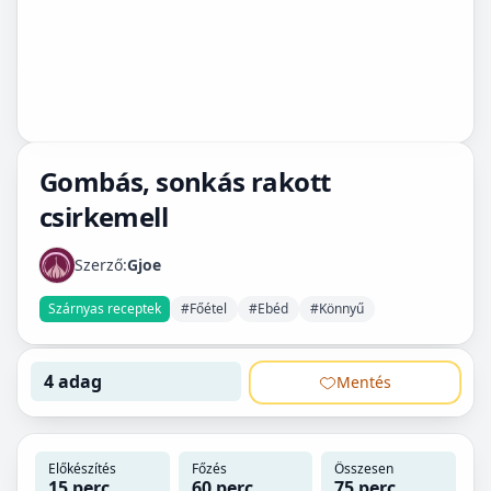
Gombás, sonkás rakott
csirkemell
Szerző:
Gjoe
Szárnyas receptek
#Főétel
#Ebéd
#Könnyű
4 adag
Mentés
Előkészítés
Főzés
Összesen
15 perc
60 perc
75 perc