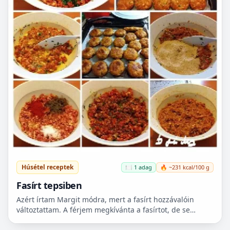
Húsétel receptek
🍽️ 1 adag
🔥 ~231 kcal/100 g
Fasírt tepsiben
Azért írtam Margit módra, mert a fasírt hozzávalóin
változtattam. A férjem megkívánta a fasírtot, de se
kenyér, se zsemle nem volt itthon. Majd reggel lesz