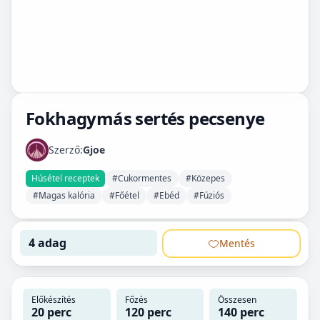
Fokhagymás sertés pecsenye
Szerző:
Gjoe
Húsétel receptek
#Cukormentes
#Közepes
#Magas kalória
#Főétel
#Ebéd
#Fúziós
4 adag
Mentés
Előkészítés
Főzés
Összesen
20 perc
120 perc
140 perc