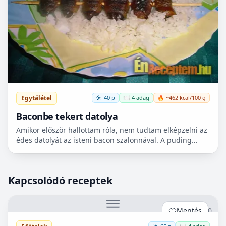
Egytálétel
40 p
🍽️ 4 adag
🔥 ~462 kcal/100 g
Baconbe tekert datolya
Amikor először hallottam róla, nem tudtam elképzelni az
édes datolyát az isteni bacon szalonnával. A puding
próbája az evés, mielőtt véleményt alkotok meg kell...
Kapcsolódó receptek
Mentés
0