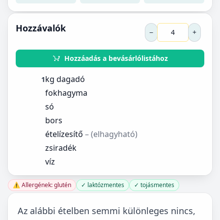
Hozzávalók
−
+
Hozzáadás a bevásárlólistához
kg dagadó
1
fokhagyma
só
bors
ételízesítő
– (elhagyható)
zsiradék
víz
⚠️ Allergének: glutén
✓ laktózmentes
✓ tojásmentes
Az alábbi ételben semmi különleges nincs,