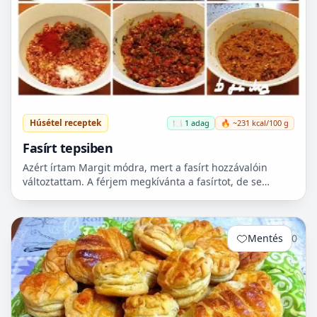
Húsétel receptek
🍽️ 1 adag
🔥 ~231 kcal/100 g
Fasírt tepsiben
Azért írtam Margit módra, mert a fasírt hozzávalóin
változtattam. A férjem megkívánta a fasírtot, de se
kenyér, se zsemle nem volt itthon. Majd reggel lesz
véve...
Mentés
0