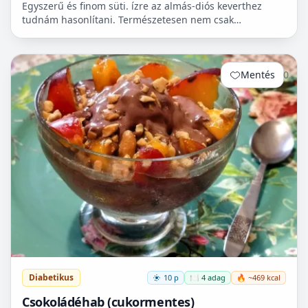
Egyszerű és finom süti. ízre az almás-diós keverthez
tudnám hasonlítani. Természetesen nem csak
cukorbetegek fogyaszthassák! 🧁
Mentés
0
Diabetikus
10 p
🍽️ 4 adag
🔥 ~469 kcal
Csokoládéhab (cukormentes)