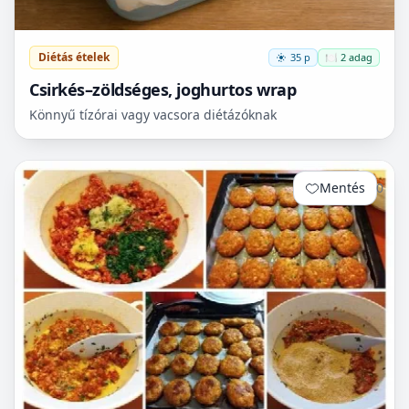
Diétás ételek
35 p
🍽️ 2 adag
Csirkés–zöldséges, joghurtos wrap
Könnyű tízórai vagy vacsora diétázóknak
Mentés
0