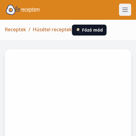
Receptek
/
Húsétel receptek
🍳 Főző mód