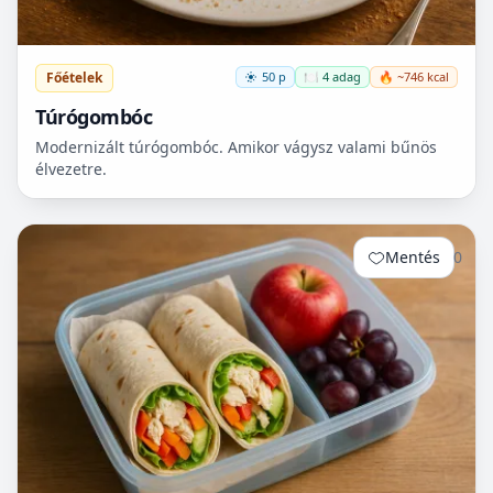
Főételek
50 p
🍽️ 4 adag
🔥 ~746 kcal
Túrógombóc
Modernizált túrógombóc. Amikor vágysz valami bűnös
élvezetre.
Mentés
0