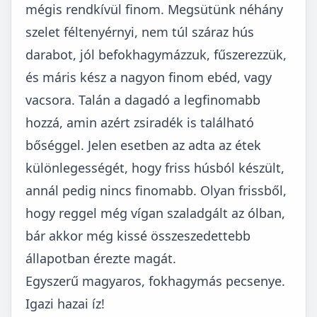
mégis rendkívül finom. Megsütünk néhány
szelet féltenyérnyi, nem túl száraz hús
darabot, jól befokhagymázzuk, fűszerezzük,
és máris kész a nagyon finom ebéd, vagy
vacsora. Talán a dagadó a legfinomabb
hozzá, amin azért zsiradék is található
bőséggel. Jelen esetben az adta az étek
különlegességét, hogy friss húsból készült,
annál pedig nincs finomabb. Olyan frissből,
hogy reggel még vígan szaladgált az ólban,
bár akkor még kissé összeszedettebb
állapotban érezte magát.
Egyszerű magyaros, fokhagymás pecsenye.
Igazi hazai íz!