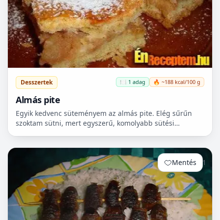
Desszertek
🍽️ 1 adag
🔥 ~188 kcal/100 g
Almás pite
Egyik kedvenc süteményem az almás pite. Elég sűrűn
szoktam sütni, mert egyszerű, komolyabb sütési
ismeretet nem igényel, ráadásul, amíg a tészta pihen,
egy leve...
Mentés
1