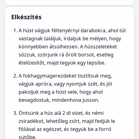
Elkészítés
A húst vágjuk féltenyérnyi darabokra, ahol túl
vastagnak találjuk, irdaljuk be mélyen, hogy
könnyebben átsülhessen. A hússzeleteket
sózzuk, szórjunk rá őrölt borsot, esetleg
ételízesítőt, majd tegyük egy tepsibe.
A fokhagymagerezdeket tisztítsuk meg,
vágjuk apróra, vagy nyomjuk szét, és jól
pakoljuk meg a húst vele, hogy ahol
bevagdostuk, mindenhova jusson.
Öntsünk a hús alá 2 dl vizet, és némi
zsiradékot, lehetőleg zsírt, majd fedjük le
fóliával az egészet, és tegyük be a forró
sütőbe.