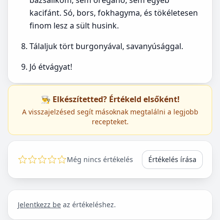
bazsalikom, sem oregánó, sem egyéb
kacifánt. Só, bors, fokhagyma, és tökéletesen
finom lesz a sült husink.
Tálaljuk tört burgonyával, savanyúsággal.
Jó étvágyat!
👨‍🍳 Elkészítetted? Értékeld elsőként!
A visszajelzésed segít másoknak megtalálni a legjobb
recepteket.
Még nincs értékelés
Értékelés írása
Jelentkezz be
az értékeléshez.