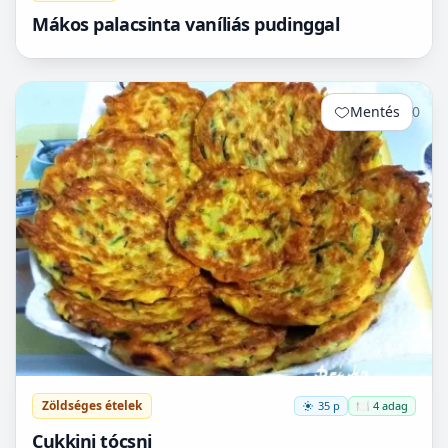
Mákos palacsinta vaníliás pudinggal
Mentés
0
Zöldséges ételek
35 p
🍽️ 4 adag
Cukkini tócsni