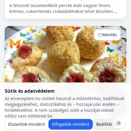
A felsorolt összetevőkből percek alatt nagyon finom,
krémes, cukormentes csokoládéhabot lehet készíteni.
Nem igényel főzést, és kiválóan alkalmas
pohárdesszertn...
Mentés
0
Sütik és adatvédelem
Az enreceptem.hu sütiket használ a működéshez, beállítások
megjegyzéséhez, statisztikához és – hozzájárulás esetén –
hirdetésekhez. A nem szükséges sütik a hozzájárulásod
nélkül nem töltődnek be.
Elutasítok mindent
Elfogadok mindent
Beállítások
20 p
🍽️ 4 adag
🔥 ~579 kcal