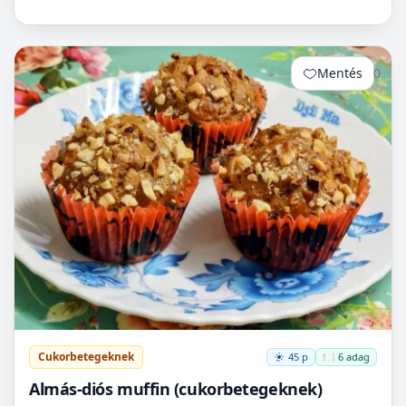
Mentés
0
Cukorbetegeknek
45 p
🍽️ 6 adag
Almás-diós muffin (cukorbetegeknek)