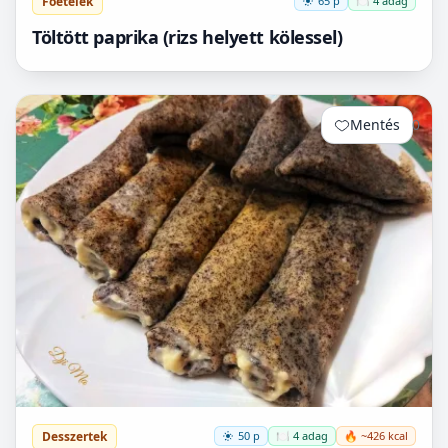
Főételek
65 p
🍽️ 4 adag
Töltött paprika (rizs helyett kölessel)
Mentés
0
Desszertek
50 p
🍽️ 4 adag
🔥 ~426 kcal