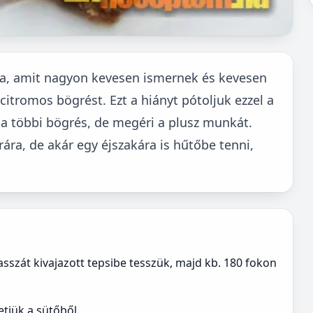
a, amit nagyon kevesen ismernek és kevesen
itromos bögrést. Ezt a hiányt pótoljuk ezzel a
 a többi bögrés, de megéri a plusz munkát.
ára, de akár egy éjszakára is hűtőbe tenni,
asszát kivajazott tepsibe tesszük, majd kb. 180 fokon
etjük a sütőből.