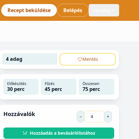
Recept beküldése
Belépés
Vendég
4 adag
Mentés
Előkészítés
Főzés
Összesen
30 perc
45 perc
75 perc
Hozzávalók
−
+
Hozzáadás a bevásárlólistához