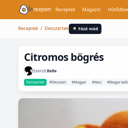
Receptek
Magazin
Hűtődbe
Receptek
/
Desszertek
🍳 Főző mód
Citromos bögrés
Szerző:
BeBe
Desszertek
#Desszert
#Magyar
#Nasi
#Magas kaló