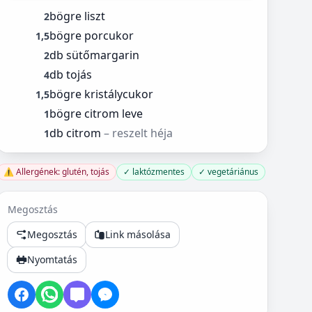
bögre liszt
2
bögre porcukor
1,5
db sütőmargarin
2
db tojás
4
bögre kristálycukor
1,5
bögre citrom leve
1
db citrom
– reszelt héja
1
⚠️ Allergének: glutén, tojás
✓ laktózmentes
✓ vegetáriánus
Megosztás
Megosztás
Link másolása
Nyomtatás