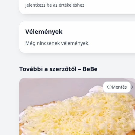
Jelentkezz be
az értékeléshez.
Vélemények
Még nincsenek vélemények.
További a szerzőtől – BeBe
Mentés
0