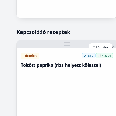
Kapcsolódó receptek
Mentés
0
Főételek
65 p
🍽️ 4 adag
Töltött paprika (rizs helyett kölessel)