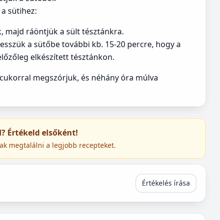
 a sütihez:
 majd ráöntjük a sült tésztánkra.
tesszük a sütőbe további kb. 15-20 percre, hogy a
lőzőleg elkészített tésztánkon.
rcukorral megszórjuk, és néhány óra múlva
ed? Értékeld elsőként!
ak megtalálni a legjobb recepteket.
Értékelés írása