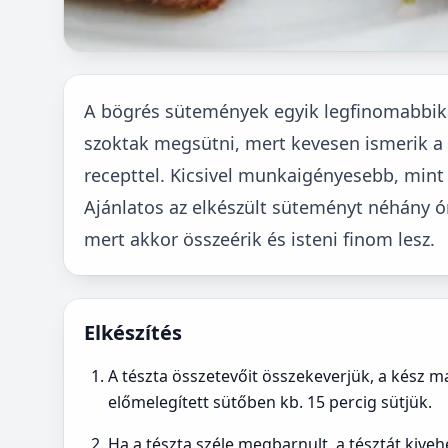
A bögrés sütemények egyik legfinomabbik
szoktak megsütni, mert kevesen ismerik a c
recepttel. Kicsivel munkaigényesebb, mint
Ajánlatos az elkészült süteményt néhány ór
mert akkor összeérik és isteni finom lesz.
Elkészítés
A tészta összetevőit összekeverjük, a kész m
előmelegített sütőben kb. 15 percig sütjük.
Ha a tészta széle megbarnult, a tésztát kiveh