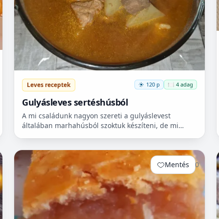
Leves receptek
120 p
🍽️ 4 adag
Gulyásleves sertéshúsból
A mi családunk nagyon szereti a gulyáslevest
általában marhahúsból szoktuk készíteni, de mi
szeretjük a sertéshúst. Leginkább lapockát szoktunk
vásárolni, mert...
Mentés
0