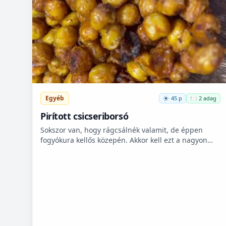
Egyéb
45 p
🍽️ 2 adag
Pirított csicseriborsó
Sokszor van, hogy rágcsálnék valamit, de éppen
fogyókura kellős közepén. Akkor kell ezt a nagyon
finom csicseriborsó rágcsálnivalót megcsinálni. Nem
kell hozzá...