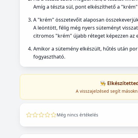
Amíg a tészta sül, pont elkészíthető a "krém"
A "krém" összetevőit alaposan összekeverjük,
A leöntött, félig még nyers süteményt vissza
citromos "krém" újabb réteget képezzen az e
Amikor a sütemény elkészült, hűtés után po
fogyasztható.
👨‍🍳 Elkészített
A visszajelzésed segít másokn
Még nincs értékelés