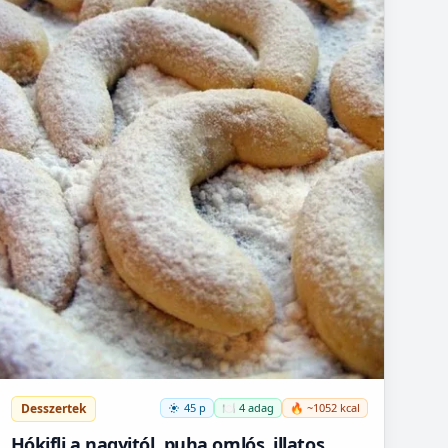
Desszertek
45 p
🍽️ 4 adag
🔥 ~1052 kcal
Hókifli a nagyitól, puha omlós, illatos