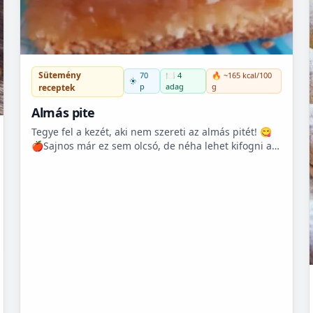
Sütemény
70
🍽️ 4
🔥 ~165 kcal/100
p
adag
g
receptek
Almás pite
Tegye fel a kezét, aki nem szereti az almás pitét! 😋
🍎Sajnos már ez sem olcsó, de néha lehet kifogni a
Tescoban 500.- Ft körüli almát.