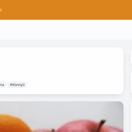
n
ria
#Könnyű