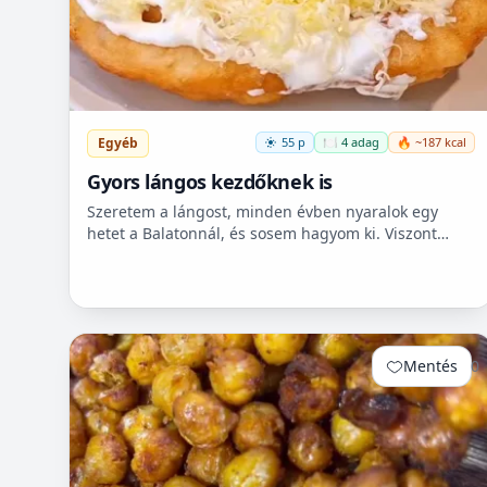
Egyéb
55 p
🍽️ 4 adag
🔥 ~187 kcal
Gyors lángos kezdőknek is
Szeretem a lángost, minden évben nyaralok egy
hetet a Balatonnál, és sosem hagyom ki. Viszont
itthon ritkán van lehetőségem készíteni, mert
hoszadalmas, keleszt...
Mentés
0