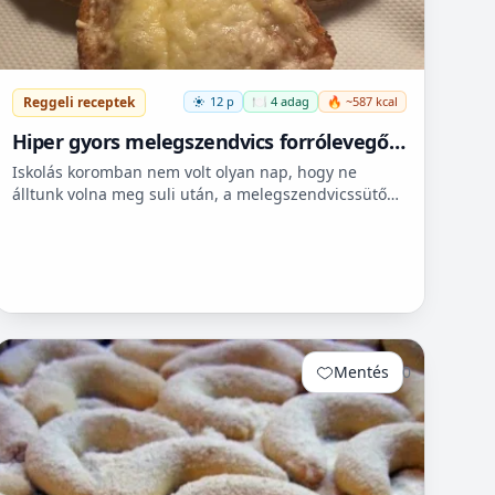
Reggeli receptek
12 p
🍽️ 4 adag
🔥 ~587 kcal
Hiper gyors melegszendvics forrólevegős
sütőbe
Iskolás koromban nem volt olyan nap, hogy ne
álltunk volna meg suli után, a melegszendvicssütő
bódénál. Imádtuk azt az ízt amit csak ott, és sehol
máshol nem le...
Mentés
0